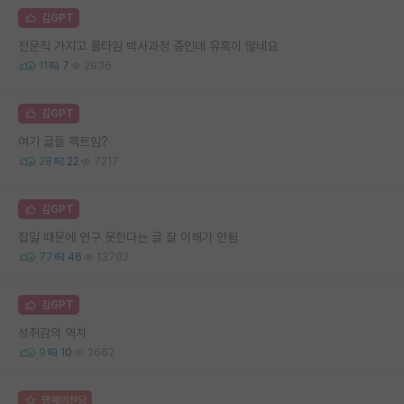
김GPT
전문직 가지고 풀타임 박사과정 중인데 유혹이 많네요
11
7
2936
김GPT
여기 글들 펙트임?
28
22
7217
김GPT
잡일 때문에 연구 못한다는 글 잘 이해가 안됨
77
46
13702
김GPT
성취감의 역치
9
10
3662
명예의전당