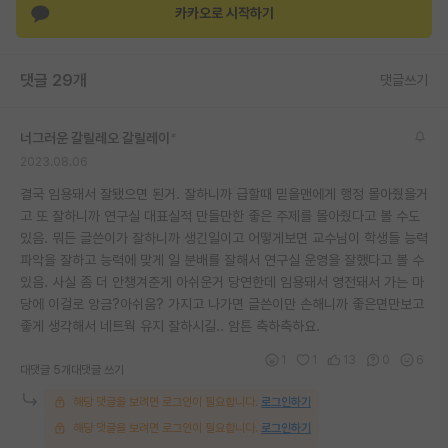
카카오로 시작하기
재팬라운지 🌸
댓글 29개
댓글쓰기
너그러운 갈릴레오 갈릴레이
*
2023.08.06
결국 임용돼서 잘됐으면 된거. 잘하니까 급할때 믿을맨에게 행정 몰아줬을거
고 또 잘하니까 연구실 대표실적 만들만한 좋은 주제를 몰아줬다고 볼 수도
있음. 뭐든 글쓴이가 잘하니까 생긴일이고 어떻게보면 교수님이 학생들 능력
파악을 잘하고 능력에 맞게 일 분배를 잘해서 연구실 운영을 잘했다고 볼 수
있음. 사실 좀 더 안챙겨준게 아쉬운거 당연한데 임용돼서 영전돼서 가는 마
당에 이걸로 앙금?아쉬움? 가지고 나가면 글쓴이만 손해니까 좋은면만보고
좋게 생각해서 네트웍 유지 잘하시길.. 암튼 축하축하요.
1
1
13
0
6
대댓글 5개
대댓글 쓰기
해당 댓글을 보려면 로그인이 필요합니다.
로그인하기
해당 댓글을 보려면 로그인이 필요합니다.
로그인하기