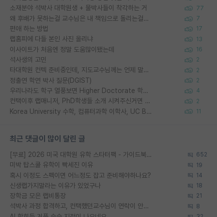
소재분야 석박사 대학원생 + 물박사들이 착각하는 거
77
왜 후배가 못하는걸 교수님은 내 책임으로 돌리는걸까요?
7
편애 하는 방법
17
랩홈피에 다들 본인 사진 올리냐
13
이사이트가 처음엔 정말 도움많이됐는데
16
석사생의 고민
2
타대학원 컨텍 준비중인데, 지도교수님께는 언제 말씀드려야 할까요?
2
정출연 학연 박사 질문(DGIST)
2
우리나라도 학구 열풍보면 Higher Doctorate 학위가 필요하다고 봅니다.
4
컨택이후 랩매니저, PhD학생들 소개 시켜주신거면 거의 컨펌에 가깝나요?
2
Korea University 수학, 컴퓨터과학 이학사, UC Berkeley 산업공학 대학원 공학박사가 되는 것은 쉽지 않겠죠?
11
최근 댓글이 많이 달린 글
[무료] 2026 미국 대학원 유학 스타터팩 - 가이드북 & 합격자 컨택메일 템플릿
652
미박 탑스쿨 유학이 빡세진 이유
19
혹시 이정도 스펙이면 어느정도 잡고 준비해야하나요?
14
신생랩가지말라는 이유가 있었구나
18
장학금 모은 랩비통장
21
석박사 과정 합격하고, 컨택했던교수님이 연락이 안됩니다...
8
AI 학회들 거품 슬슬 지적이 나오네요
32