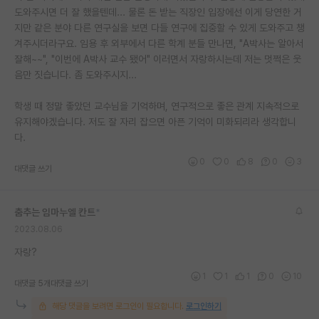
도와주시면 더 잘 했을텐데... 물론 돈 받는 직장인 입장에선 이게 당연한 거
지만 같은 분야 다른 연구실을 보면 다들 연구에 집중할 수 있게 도와주고 챙
겨주시더라구요. 임용 후 외부에서 다른 학계 분들 만나면, "A박사는 알아서
잘해~~", "이번에 A박사 교수 됐어" 이러면서 자랑하시는데 저는 멋쩍은 웃
음만 짓습니다. 좀 도와주시지...
학생 때 정말 좋았던 교수님을 기억하며, 연구적으로 좋은 관계 지속적으로
유지해야겠습니다. 저도 잘 자리 잡으면 아픈 기억이 미화되리라 생각합니
다.
0
0
8
0
3
대댓글 쓰기
춤추는 임마누엘 칸트
*
2023.08.06
자랑?
1
1
1
0
10
대댓글 5개
대댓글 쓰기
해당 댓글을 보려면 로그인이 필요합니다.
로그인하기