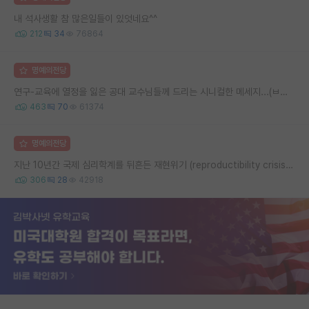
내 석사생활 참 많은일들이 있엇네요^^
212
34
76864
명예의전당
연구-교육에 열정을 잃은 공대 교수님들께 드리는 시니컬한 메세지...(ㅂㄷㅂㄷ)
463
70
61374
명예의전당
지난 10년간 국제 심리학계를 뒤흔든 재현위기 (reproductibility crisis) 요약 (1편)
306
28
42918