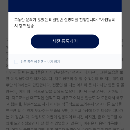
자유 게시판(아무개랩)
그동안 문의가 많았던 레벨업반 설명회를 진행합니다. *사전등록
미국 유학 게시판
시 링크 발송
미국 대학원 합격 후기 게시판
국내 랩에서 석박사포닥까지 하면서 전문연을 하였습니다. 연구도 잘한다고
사전 등록하기
대학원생 모집 게시판
생각하고 실적도 객관적으로 괜찮은데 저에게는 요구되는 업무가 주로 연구
행정이다보니 현타가 옵니다. 사실 연구실에서 오래 있으면서 큰 과제나 어
대학원 합격 후기 게시판
려운 과제 등을 맡다보니 행정 만랩이 되어서인지 항상 모든 행정 잡무가 저
하루 동안 이 컨텐츠 보지 않기
에게 쏟아집니다. 같은 포닥이더라도 타 연구실에서 온 사람이나 각종 핑계
연구실(PI) 홍보 게시판
대면서 꿀 빠는 포닥들은 자기 연구실적만 챙겨서 나가는데, 그런 모습을 보
면 더 억울하고 현타가 옵니다. 저도 당연히 잘 할 수 있는데 왜 저는 행정업
석박사 채용 정보 게시판
무만 봐야하는지 답답합니다. 전문연 할 때는 어차피 못 나가니깐 힘든 줄 몰
랐는데, 이제 의무적으로 있을 필요도 없으니 더더욱 근로 의욕이 저하됩니
임용 정보 게시판
다. 지도교수님 대표적인 실적도 다 내주고 어려운 일들도 다 도맡아서 해주
학부 인턴 게시판
고 했는데, 실질적으로 자기 제자는 적극적으로 도와주지 않고 다른 포닥들
연구만 할 수 있게 도와주는 모습을 보며, 지도교수님에 대한 마음도 떠나가
취업 게시판
는 거 같습니다. 다행히도 이번에 임용되어 떠나긴 하지만, 좀 더 연구할 수
있게 도와주셨으면 더 잘 될 수 있었을 거 같은데, 아쉬운 마음만 가득합니
임용 후기 게시판
다. 이제는 불필요한 행정 말고 연구자 커리어에 중요한 연구 위주로 하고 싶