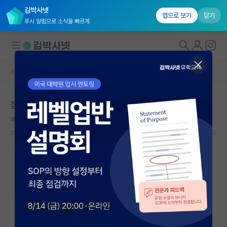
김박사넷
앱으로 보기
닫기
푸시 알림으로 소식을 빠르게
커뮤니티 홈
자유 게시판(아무개랩)
대학원생 모집
잡무 잘하는 사람에게만 몰리는 현실
국내대학원 정보
쩨쩨한 아리스토텔레스
연구실&오픈랩
2023.08.06
29
8745
커뮤니티
커뮤니티 홈
전체글보기
베스트 게시판
IF 명예의전당