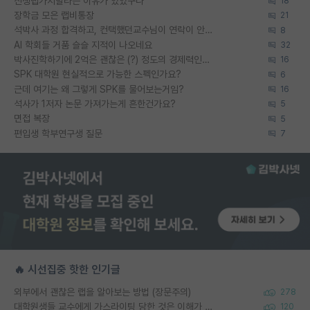
신생랩가지말라는 이유가 있었구나
18
장학금 모은 랩비통장
21
석박사 과정 합격하고, 컨택했던교수님이 연락이 안됩니다...
8
AI 학회들 거품 슬슬 지적이 나오네요
32
박사진학하기에 2억은 괜찮은 (?) 정도의 경제력인가요
16
SPK 대학원 현실적으로 가능한 스펙인가요?
6
근데 여기는 왜 그렇게 SPK를 물어보는거임?
16
석사가 1저자 논문 가져가는게 흔한건가요?
5
면접 복장
5
편입생 학부연구생 질문
7
🔥 시선집중 핫한 인기글
외부에서 괜찮은 랩을 알아보는 방법 (장문주의)
278
대학원생들 교수에게 가스라이팅 당한 것은 이해가 갑니다. 안타깝네요.
120