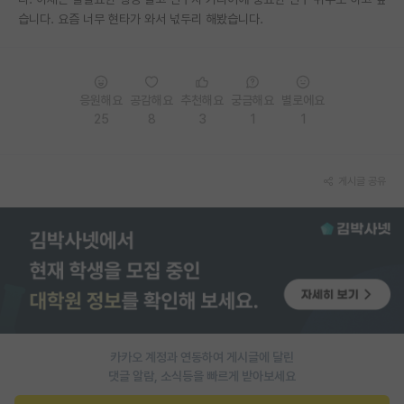
습니다. 요즘 너무 현타가 와서 넋두리 해봤습니다.
PI 전용 게시판
인문사회 계열 게시판
특수/전문대학원 게시판
응원해요
공감해요
추천해요
궁금해요
별로에요
25
8
3
1
1
반도체/AI 게시판
장학금/장학생 게시판
게시글 공유
학술 정보 게시판
홍보 게시판
커리어
유학교육
이벤트
카카오 계정과 연동하여 게시글에 달린
댓글 알람, 소식등을 빠르게 받아보세요
반도체 아카데미