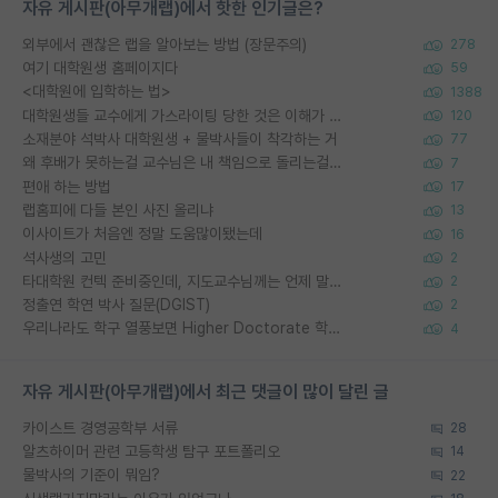
자유 게시판(아무개랩)에서 핫한 인기글은?
외부에서 괜찮은 랩을 알아보는 방법 (장문주의)
278
여기 대학원생 홈페이지다
59
<대학원에 입학하는 법>
1388
대학원생들 교수에게 가스라이팅 당한 것은 이해가 갑니다. 안타깝네요.
120
소재분야 석박사 대학원생 + 물박사들이 착각하는 거
77
왜 후배가 못하는걸 교수님은 내 책임으로 돌리는걸까요?
7
편애 하는 방법
17
랩홈피에 다들 본인 사진 올리냐
13
이사이트가 처음엔 정말 도움많이됐는데
16
석사생의 고민
2
타대학원 컨텍 준비중인데, 지도교수님께는 언제 말씀드려야 할까요?
2
정출연 학연 박사 질문(DGIST)
2
우리나라도 학구 열풍보면 Higher Doctorate 학위가 필요하다고 봅니다.
4
자유 게시판(아무개랩)에서 최근 댓글이 많이 달린 글
카이스트 경영공학부 서류
28
알츠하이머 관련 고등학생 탐구 포트폴리오
14
물박사의 기준이 뭐임?
22