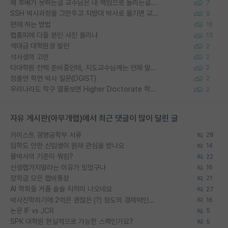
왜 후배가 못하는걸 교수님은 내 책임으로 돌리는걸까요?
7
SSH 박사과정을 그만두고 지방대 박사로 옮기면 교수의 꿈은 끝일까요?
9
편애 하는 방법
16
랩홈피에 다들 본인 사진 올리냐
13
역대급 대학원생 빌런
2
석사생의 고민
2
타대학원 컨텍 준비중인데, 지도교수님께는 언제 말씀드려야 할까요?
2
정출연 학연 박사 질문(DGIST)
2
우리나라도 학구 열풍보면 Higher Doctorate 학위가 필요하다고 봅니다.
2
자유 게시판(아무개랩)에서 최근 댓글이 많이 달린 글
카이스트 경영공학부 서류
28
입학도 안한 신입생이 원래 관심을 받나요
14
물박사의 기준이 뭐임?
22
신생랩가지말라는 이유가 있었구나
16
장학금 모은 랩비통장
21
AI 학회들 거품 슬슬 지적이 나오네요
27
박사진학하기에 2억은 괜찮은 (?) 정도의 경제력인가요
16
논문 IF vs JCR
5
SPK 대학원 현실적으로 가능한 스펙인가요?
5