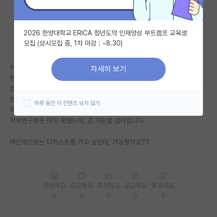
자유 게시판(아무개랩)
2026 한양대학교 ERICA 청년도약 인재양성 부트캠프 교육생
미국 유학 게시판
모집 (상시모집 중, 1차 마감 : ~8.30)
미국 대학원 합격 후기 게시판
하위 지거국 재학
자세히 보기
대학원생 모집 게시판
현재 3학년 2학기
컴공 복수전공 중이고(본전공 상경계열)
대학원 합격 후기 게시판
컴공 대학원 진학을 희망합니다.
하루 동안 이 컨텐츠 보지 않기
학점은 4.1/4.5입니다(전공학점, 전체학점 비슷)
연구실(PI) 홍보 게시판
학부연구생은 아직 못했는데, 곧 지원할 생각입니다.
석박사 채용 정보 게시판
개인적으로는 디지스트를 가고 싶은데, 가능할까요??
임용 정보 게시판
학부 인턴 게시판
응원해요
공감해요
추천해요
궁금해요
별로에요
취업 게시판
0
0
0
0
0
임용 후기 게시판