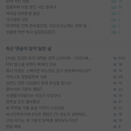
편애 하는 방법
16
랩홈피에 다들 본인 사진 올리냐
13
역대급 대학원생 빌런
2
석사생의 고민
2
타대학원 컨텍 준비중인데, 지도교수님께는 언제 말씀드려야 할까요?
2
정출연 학연 박사 질문(DGIST)
2
최근 댓글이 많이 달린 글
[무료] 2026 미국 대학원 유학 스타터팩 - 가이드북 & 합격자 컨택메일 템플릿
652
미박 탑스쿨 유학이 빡세진 이유
19
혹시 이정도 스펙이면 어느정도 잡고 준비해야하나요?
14
카이스트 경영공학부 서류
28
입학도 안한 신입생이 원래 관심을 받나요
14
물박사의 기준이 뭐임?
22
신생랩가지말라는 이유가 있었구나
16
장학금 모은 랩비통장
21
AI 학회들 거품 슬슬 지적이 나오네요
27
박사진학하기에 2억은 괜찮은 (?) 정도의 경제력인가요
16
근데 여기는 왜 그렇게 SPK를 물어보는거임?
16
면접 복장
5