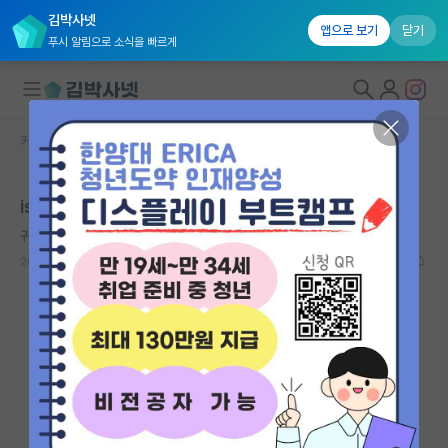
김박사넷
앱으로 보기
닫기
푸시 알림으로 소식을 빠르게
커뮤니티 홈
자유 게시판(아무개랩)
대학원생 모집
ist대학원 진학 가능할까요?
국내대학원 정보
귀여운 마키아벨리
연구실&오픈랩
2024.03.27
6
1827
커뮤니티
커뮤니티 홈
전체글보기
베스트 게시판
IF 명예의전당