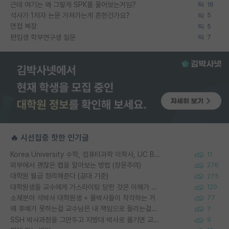
근데 여기는 왜 그렇게 SPK를 물어보는거임?
16
석사가 1저자 논문 가져가는게 흔한건가요?
5
면접 복장
5
편입생 학부연구생 질문
7
🔥 시선집중 핫한 인기글
Korea University 수학, 컴퓨터과학 이학사, UC Berkeley 산업공학 대학원 공학박사가 되는 것은 쉽지 않겠죠?
11
외부에서 괜찮은 랩을 알아보는 방법 (장문주의)
276
대학원 월급 정리해준다 (공대 기준)
275
대학원생들 교수에게 가스라이팅 당한 것은 이해가 갑니다. 안타깝네요.
120
소재분야 석박사 대학원생 + 물박사들이 착각하는 거
77
왜 후배가 못하는걸 교수님은 내 책임으로 돌리는걸까요?
7
SSH 박사과정을 그만두고 지방대 박사로 옮기면 교수의 꿈은 끝일까요?
9