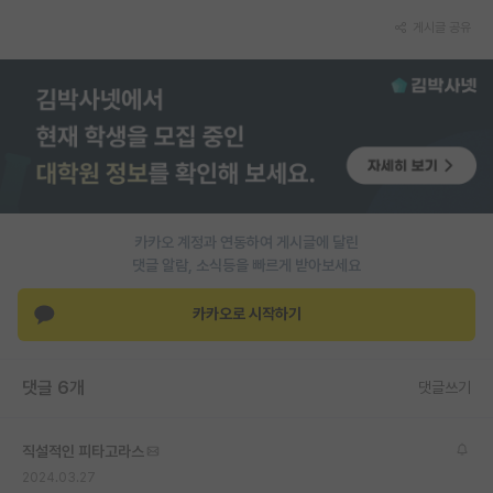
게시글 공유
PI 전용 게시판
인문사회 계열 게시판
특수/전문대학원 게시판
반도체/AI 게시판
장학금/장학생 게시판
카카오 계정과 연동하여 게시글에 달린
학술 정보 게시판
댓글 알람, 소식등을 빠르게 받아보세요
홍보 게시판
카카오로 시작하기
커리어
유학교육
댓글 6개
댓글쓰기
이벤트
직설적인 피타고라스
반도체 아카데미
2024.03.27