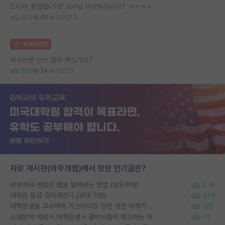
드디어 졸업합니다!! 교수님 마땅하십니까? ㅋㅋㅋㅋ
163
48
33873
명예의전당
박사논문 쓰는 엄마 계신가요?
105
24
13253
자유 게시판(아무개랩)에서 핫한 인기글은?
외부에서 괜찮은 랩을 알아보는 방법 (장문주의)
276
대학원 월급 정리해준다 (공대 기준)
275
대학원생들 교수에게 가스라이팅 당한 것은 이해가 갑니다. 안타깝네요.
120
소재분야 석박사 대학원생 + 물박사들이 착각하는 거
77