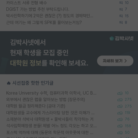
카이스트 서류 전형 배수
10
DGIST 가는 방법 추천 부탁드립니다.
7
박사진학하기에 2억은 괜찮은 (?) 정도의 경제력인가요
15
근데 여기는 왜 그렇게 SPK를 물어보는거임?
8
🔥 시선집중 핫한 인기글
Korea University 수학, 컴퓨터과학 이학사, UC Berkeley 산업공학 대학원 공학박사가 되는 것은 쉽지 않겠죠?
10
외부에서 괜찮은 랩을 알아보는 방법 (장문주의)
275
대학원 월급 정리해준다 (공대 기준)
275
대학원생들 교수에게 가스라이팅 당한 것은 이해가 갑니다. 안타깝네요.
119
소재분야 석박사 대학원생 + 물박사들이 착각하는 거
76
석사입학예정생 분들! 제발 어느 정도 각오는 하고 오세요.
156
포스텍 억까에 대해 (동문의 학문적 아웃풋에 대한 반박)
50