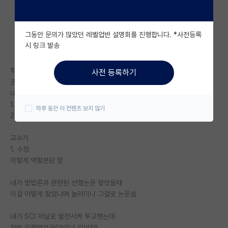
자유 게시판(아무개랩)
그동안 문의가 많았던 레벨업반 설명회를 진행합니다. *사전등록
미국 유학 게시판
시 링크 발송
미국 대학원 합격 후기 게시판
학부연구생 때 학술대회에 나갔는데
사전 등록하기
대학원생 모집 게시판
프로시딩 작성과정에서
내가
대학원 합격 후기 게시판
1. 선행연구 리뷰
하루 동안 이 컨텐츠 보지 않기
2. 방법론 선택
연구실(PI) 홍보 게시판
교수가
석박사 채용 정보 게시판
1. 수정
이렇게 역할분담 함
임용 정보 게시판
학부 인턴 게시판
내가 방법론과 관련된 선행논문 찾앗을때
이걸 어떻게 찾았냐며 놀라더니 그걸로 논문씀
취업 게시판
내가 SCI 저널로 발전시켜 투고햇는데
임용 후기 게시판
한번 리젝먹었음(마이너 리비전)