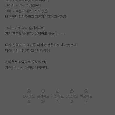
그래서 교수가 수정했는데
PI 전용 게시판
그때 교수놈이 내꺼 1저자 뺏음
나 2저자 참여자되고 지혼자 1저자 교신저자
인문사회 계열 게시판
그리고나서 학교 홈페이지에
특수/전문대학원 게시판
자기 프로필에 대표논문이라고 해놓음 ㅋㅋ
반도체/AI 게시판
내가 선행연구, 방법론 다하고 본문까지 내가썻는데
장학금/장학생 게시판
마이너 리비전했다고 1저자 뺏음
학술 정보 게시판
개빡쳐서 타학교로 추노했는데
가끔생각나서 아직도 개빡친다..
홍보 게시판
커리어
유학교육
응원해요
공감해요
추천해요
궁금해요
별로에요
이벤트
5
35
1
3
7
반도체 아카데미