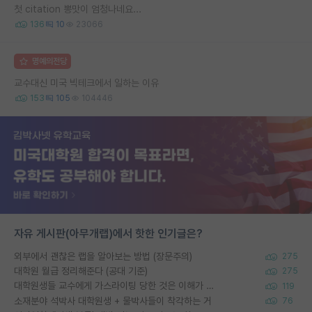
첫 citation 뽕맛이 엄청나네요...
136
10
23066
명예의전당
교수대신 미국 빅테크에서 일하는 이유
153
105
104446
자유 게시판(아무개랩)에서 핫한 인기글은?
외부에서 괜찮은 랩을 알아보는 방법 (장문주의)
275
대학원 월급 정리해준다 (공대 기준)
275
대학원생들 교수에게 가스라이팅 당한 것은 이해가 갑니다. 안타깝네요.
119
소재분야 석박사 대학원생 + 물박사들이 착각하는 거
76