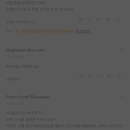
지잡중에 씹지잡인가보네
선행논문으로 논문을 쓴다는건 또 뭔소리야
1
1
6
0
3
대댓글 1개
대댓글 쓰기
해당 댓글을 보려면 로그인이 필요합니다.
로그인하기
Guglielmo Marconi
*
2020.07.19
학부 skp 대학원 skp
1
1
2
0
2
대댓글 쓰기
Frans Eemil Sillanpää
*
2020.07.19
리젝(마이너리비전)???
리젝 단어를 잘못쓴거아니에요?
리젝은 보통 메이저리비전일때 에디터 판단하에 때릴텐데.. 마이너리비전인