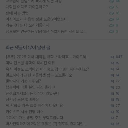
교수님이 슬럼프에 빠지게 되는 과정
40
대학원 어디로 가야할까요?
5
편애 하는 방법
16
이사이트가 처음엔 정말 도움많이됐는데
14
커뮤니티는 다 쓰레기통이지
6
정보보안 연구하는 입장에선 식별가능한 사진을 올리는건 비추이긴함
6
최근 댓글이 많이 달린 글
[무료] 2026 미국 대학원 유학 스타터팩 - 가이드북 & 합격자 컨택메일 템플릿
647
미박 탑스쿨 유학이 빡세진 이유
19
혹시 이정도 스펙이면 어느정도 잡고 준비해야하나요?
14
알츠하이머 관련 고등학생 탐구 포트폴리오
14
물박사의 기준이 뭐임?
22
랩홈피에 다들 본인 사진 올리냐
23
신생랩가지말라는 이유가 있었구나
16
장학금 모은 랩비통장
19
AI 학회들 거품 슬슬 지적이 나오네요
27
카이스트 서류 전형 배수
10
DGIST 가는 방법 추천 부탁드립니다.
7
박사진학하기에 2억은 괜찮은 (?) 정도의 경제력인가요
15