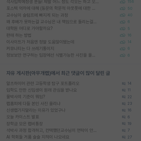
석사입학예정생 분들! 제발 어느 정도 각오는 하고 오세요.
156
포스텍 억까에 대해 (동문의 학문적 아웃풋에 대한 반박)
50
교수님이 슬럼프에 빠지게 되는 과정
40
왜 후배가 못하는걸 교수님은 내 책임으로 돌리는걸까요?
6
대학원 어디로 가야할까요?
5
편애 하는 방법
16
이사이트가 처음엔 정말 도움많이됐는데
14
커뮤니티는 다 쓰레기통이지
6
정보보안 연구하는 입장에선 식별가능한 사진을 올리는건 비추이긴함
6
자유 게시판(아무개랩)에서 최근 댓글이 많이 달린 글
알츠하이머 관련 고등학생 탐구 포트폴리오
14
입학도 안한 신입생이 원래 관심을 받나요
11
물박사의 기준이 뭐임?
22
랩홈피에 다들 본인 사진 올리냐
23
신생랩가지말라는 이유가 있었구나
16
오늘 카이스트 발표
6
장학금 모은 랩비통장
19
석박사 과정 합격하고, 컨택했던교수님이 연락이 안됩니다...
7
AI 학회들 거품 슬슬 지적이 나오네요
27