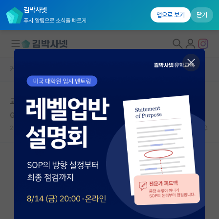
김박사넷
앱으로 보기
닫기
푸시 알림으로 소식을 빠르게
커뮤니티 홈
자유 게시판(아무개랩)
대학원생 모집
교수놈
국내대학원 정보
Guglielmo Marconi
*
연구실&오픈랩
2020.07.19
93
27182
커뮤니티
커뮤니티 홈
전체글보기
베스트 게시판
IF 명예의전당