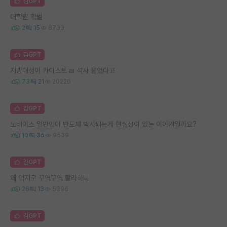
김GPT
대학원 학벌
2
15
8733
김GPT
지방대생이 카이스트 ai 석사 붙었다고
73
21
20226
김GPT
노베이스 일반인이 반도체 박사되는게 현실성이 있는 이야기일까요?
10
35
9539
김GPT
왜 억지로 꾸역꾸역 할라하니
26
13
5396
김GPT