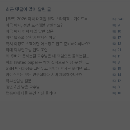
최근 댓글이 많이 달린 글
[무료] 2026 미국 대학원 유학 스타터팩 - 가이드북 & 합격자 컨택메일 템플릿
643
미국 박사, 정말 도전해볼 만할까요?
9
미국 박사 컨택 메일 답변 질문
10
미박 탑스쿨 유학이 빡세진 이유
17
혹시 이정도 스펙이면 어느정도 잡고 준비해야하나요?
13
타대 학부연구생 컨택 조언
21
왜 후배가 못하는걸 교수님은 내 책임으로 돌리는걸까요?
11
학회 Invited paper는 딱히 실적으로 인정 못 받나요?
8
SSH 박사과정을 그만두고 지방대 박사로 옮기면 교수의 꿈은 끝일까요?
19
카이스트는 모든 연구실마다 서버 제공해주나요?
14
학부신입생 질문
12
정년 4년 남은 교수님
8
랩홈피에 다들 본인 사진 올리냐
10