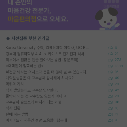
🔥 시선집중 핫한 인기글
Korea University 수학, 컴퓨터과학 이학사, UC Berkeley 산업공학 대학원 공학박사가 되는 것은 쉽지 않겠죠?
6
경북대 컴퓨터학부 4.4 -> 카이스트 전기전자 석박사통합과정 합격
21
외부에서 괜찮은 랩을 알아보는 방법 (장문주의)
273
<대학원에 입학하는 법>
1388
AI전공 박사는 의사보다 돈을 더 많이 벌 수 있습니다.
16
대학원생들은 왜 교수님께 감사해야 하나요?
49
학위의 가치
20
석사 받았는데도 교수랑 연락한다.
42
물박사 되는 건 교수탓도 있는거 아니냐
28
교수님이 슬럼프에 빠지게 되는 과정
38
석사 전환
10
편애 하는 방법
12
이사이트가 처음엔 정말 도움많이됐는데
8