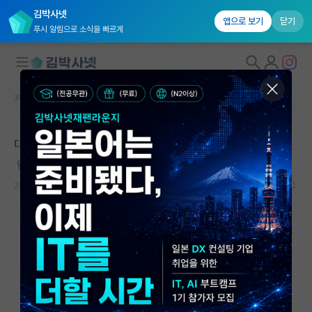
김박사넷
앱으로 보기
닫기
푸시 알림으로 소식을 빠르게
커뮤니티 홈
자유 게시판(아무개랩)
대학원생 모집
대학원 온게 잘못된 선택이었나 싶음
국내대학원 정보
온화한 하인리히 헤르츠
연구실&오픈랩
2025.08.03
20
31329
커뮤니티
커뮤니티 홈
전체글보기
베스트 게시판
IF 명예의전당