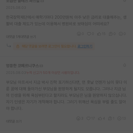
조급한 블레즈 파스칼
2025.08.03
한국장학재단에서 매학기마다 200만원씩 아주 낮은 금리로 대출해주는, 생
활비 대출 제도가 있는데 이용해서 병원비로 보태심이 어떠세요?
0
0
15
0
0
대댓글 1개
대댓글 쓰기
해당 댓글을 보려면 로그인이 필요합니다.
로그인하기
엉뚱한 코페르니쿠스
2025.08.03
누적 신고가 50개 이상인 사용자입니다.
부모님 아프셔서 지금 박사 진학 포기하신다면, 먼 훗날 언젠가 님이 못다 이
룬 꿈에 대해 돌아가신 부모님을 원망하게 될지도 모릅니다. 그러나 지금 님
의 인생을 위해 욕심부린다고 할지라도 부모님은 님을 원망하지 않으십니다.
자기 인생은 자기가 개척해야 합니다. 그러기 위해선 욕심을 부릴 줄도 알아
야 합니다.
3
17
4
1
13
대댓글 쓰기