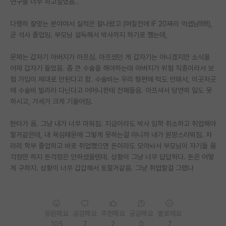
연구를 너무 하고싶었음..
PI 전용 게시판
다행히 잘맞는 분야여서 실적은 잘나왔고 (며칠전에 IF 20짜리 억셉남!!!!!!),
곧 석사 졸업임. 부모님 설득해서 박사까지 하기로 했는데,
인문사회 계열 게시판
특수/전문대학원 게시판
문제는 갑자기 아버지가 아프심. 아프셨던 게 갑자기는 아니겠지만 소식을
어제 갑자기 들었음. 좀 큰 수술을 해야하는데 아버지가 위험 직종이라서 보
반도체/AI 게시판
험 가입이 제대로 안된다고 함. 수술비는 우리 형편에 턱도 안돼서, 이곳저곳
에 수술비 빌리러 다닌다고 어머니한테 전해들음. 아프셔서 당연히 일도 못
장학금/장학생 게시판
하시고, 가세가 크게 기울어짐.
학술 정보 게시판
현타가 옴. 그냥 내가 너무 미워짐. 지금이라도 박사 입학 취소하고 취업해야
할거같은데, 내 욕심때문에 그렇게 못하는걸 아니까 내가 원망스러워짐. 차
홍보 게시판
라리 학부 졸업하고 바로 취업했으면 돈이라도 모아놔서 부모님이 자기들 몸
커리어
걱정만 하지 돈걱정은 안하셨을텐데. 상황이 그냥 너무 답답하다. 돈은 어떻
게 구하지. 상황이 너무 갑갑해서 토할거같음. 그냥 취업할걸 그랬나
유학교육
이벤트
응원해요
공감해요
추천해요
궁금해요
별로에요
반도체 아카데미
105
7
2
0
7