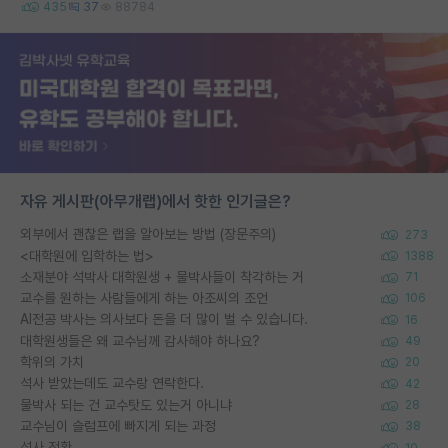
435
37
88784
자유 게시판(아무개랩)에서 핫한 인기글은?
외부에서 괜찮은 랩을 알아보는 방법 (장문주의)
273
<대학원에 입학하는 법>
1388
소재분야 석박사 대학원생 + 물박사들이 착각하는 거
71
교수를 원하는 사람들에게 하는 아조씨의 조언
106
AI전공 박사는 의사보다 돈을 더 많이 벌 수 있습니다.
16
대학원생들은 왜 교수님께 감사해야 하나요?
49
학위의 가치
20
석사 받았는데도 교수랑 연락한다.
42
물박사 되는 건 교수탓도 있는거 아니냐
28
교수님이 슬럼프에 빠지게 되는 과정
38
석사 전환
10