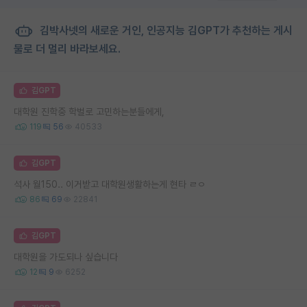
김박사넷의 새로운 거인, 인공지능 김GPT가 추천하는 게시
물로 더 멀리 바라보세요.
김GPT
대학원 진학중 학벌로 고민하는분들에게,
119
56
40533
김GPT
석사 월150.. 이거받고 대학원생활하는게 현타 ㄹㅇ
86
69
22841
김GPT
대학원을 가도되나 싶습니다
12
9
6252