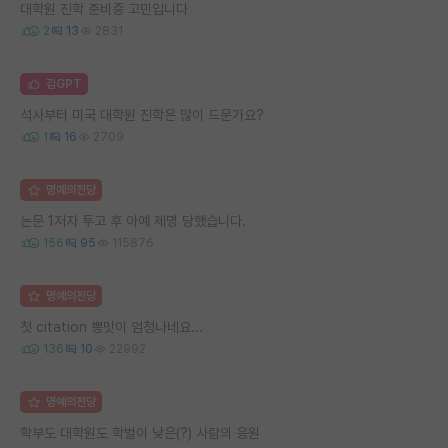
대학원 진학 준비중 고민입니다
2
13
2831
김GPT
석사부터 미국 대학원 진학은 많이 드문가요?
1
16
2709
명예의전당
논문 1저자 투고 후 아예 제명 당했습니다.
156
95
115876
명예의전당
첫 citation 뽕맛이 엄청나네요...
136
10
22992
명예의전당
학부도 대학원도 학벌이 낮은(?) 사람의 응원