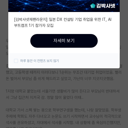
자유 게시판(아무개랩)
[김박사넷재팬라운지] 일본 DX 컨설팅 기업 취업을 위한 IT, AI
미국 유학 게시판
부트캠프 1기 참가자 모집
미국 대학원 합격 후기 게시판
자세히 보기
우리 가족은 공공임대주택 사는 기초수급자고, 빚은 없지만 부모님 두분 다
대학원생 모집 게시판
일용직 노동자셔서 하루하루 위태로움. 당연히 노후대비 안돼있고 고정수입
도 없고 하루 벌고 하루 사는 사람들임.
대학원 합격 후기 게시판
하루 동안 이 컨텐츠 보지 않기
중학생 때부터 장학금 찾아 받아먹어서 용돈, 학비 등등은 내 선에서 다 해결
연구실(PI) 홍보 게시판
했고, 고등학생 때까지 이러다보니 1순위는 무조건 대기업 취업이었음. 빨리
돈 벌어서 부모님 좀 쉬게 해드리고 싶었고, 가난이 너무 지긋지긋했음.
석박사 채용 정보 게시판
임용 정보 게시판
1지망 대학교 붙었는데 서울가면 생활비가 많이 든다고 부모님이 반대하셔
서 그냥 집근처 지거국 감. 정말 많이 울었다 이때..
학부 인턴 게시판
대학교 가서 스펙 쌓는 용으로 학부연구생을 했는데, 나랑 잘맞았음. 학부생
취업 게시판
주제에 학회도 자주 다녀오고 논문도 쓰기 시작하면서 교수님이 적극적으로
석사를 권유하셨고, 자대에서 석사를 시작함. 내 상황에 좀 욕심이긴했지만,
임용 후기 게시판