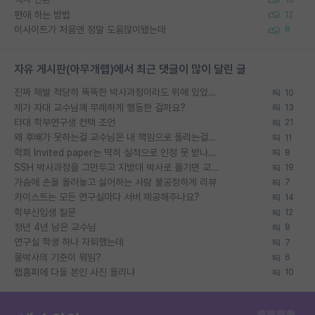
편애 하는 방법
12
이사이트가 처음엔 정말 도움많이됐는데
8
자유 게시판(아무개랩)에서 최근 댓글이 많이 달린 글
진짜 제발 적당히 똑똑한 박사과정이라도 위에 있었으면..
10
제가 자대 교수님께 무례하게 행동한 걸까요?
13
타대 학부연구생 컨택 조언
21
왜 후배가 못하는걸 교수님은 내 책임으로 돌리는걸까요?
11
학회 Invited paper는 딱히 실적으로 인정 못 받나요?
8
SSH 박사과정을 그만두고 지방대 박사로 옮기면 교수의 꿈은 끝일까요?
19
가슴에 손을 올려놓고 싫어하는 사람 불공정하게 리뷰
7
카이스트는 모든 연구실마다 서버 제공해주나요?
14
학부신입생 질문
12
정년 4년 남은 교수님
8
연구실 학생 하나 자퇴했는데
7
물박사의 기준이 뭐임?
6
랩홈피에 다들 본인 사진 올리냐
10