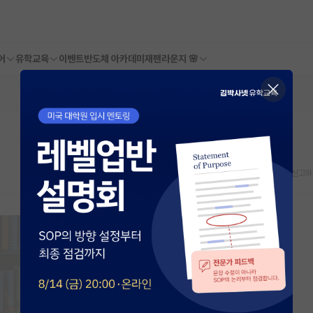
어
유학교육
이벤트
반도체 아카데미
재팬라운지 🌸
스크랩
신고하