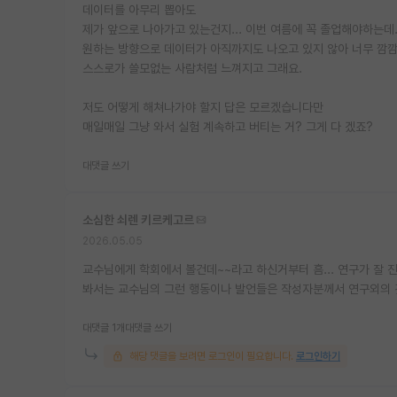
데이터를 아무리 뽑아도
제가 앞으로 나아가고 있는건지... 이번 여름에 꼭 졸업해야하는데
원하는 방향으로 데이터가 아직까지도 나오고 있지 않아 너무 깜
스스로가 쓸모없는 사람처럼 느껴지고 그래요.
저도 어떻게 해쳐나가야 할지 답은 모르겠습니다만
매일매일 그냥 와서 실험 계속하고 버티는 거? 그게 다 겠죠?
대댓글 쓰기
소심한 쇠렌 키르케고르
2026.05.05
교수님에게 학회에서 볼건데~~라고 하신거부터 흠... 연구가 잘
봐서는 교수님의 그런 행동이나 발언들은 작성자분께서 연구외의 
대댓글 1개
대댓글 쓰기
해당 댓글을 보려면 로그인이 필요합니다.
로그인하기