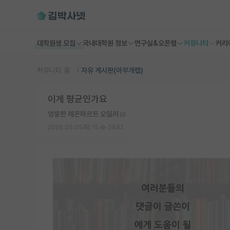
대학원생 모집
국내대학원 정보
연구실&오픈랩
커뮤니티
커리
커뮤니티 홈
자유 게시판(아무개랩)
이게 평균인가요
엉뚱한 레온하르트 오일러
2026.05.05
15
5842