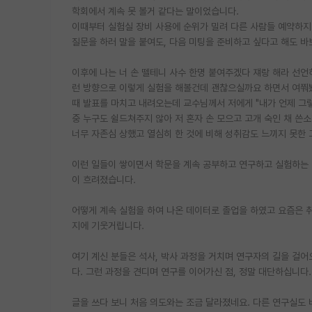
학회에서 계속 못 볼거 같다는 말이었습니다.
이때부터 실험실 장비 사용에 순위가 밀려 다른 사람들 예약하지
질문을 하러 말을 붙여도, 다음 미팅을 준비하고 싶다고 해도 바
이후에 나는 너 손 뗄테니 사수 한명 붙여주겠다 쟤랑 해라 선
런 방향으로 이렇게 실험을 해볼건데 괜찮으실까요 하면서 여쭤봤
때 발표를 마치고 내려오는데 교수님께서 저에게 "내가 언제 그렇
중 누구도 쉴드쳐주지 않아 저 혼자 손 모으고 고개 숙인 채 쓴
너무 자존심 상했고 열심히 한 것에 비해 성취감도 느끼지 못한 
이런 일들이 쌓이면서 학문을 계속 공부하고 연구하고 실험하는 것
이 흐려졌습니다.
어떻게 계속 실험을 하여 나온 데이터로 졸업을 하였고 요즘은 
지에 기웃거립니다.
여기 계신 분들은 석사, 박사 과정을 거치며 연구자의 길을 걸
다. 그런 과정을 견디며 연구를 이어가신 점, 정말 대단하십니다
글을 쓰다 보니 처음 의도와는 조금 달라졌네요. 다른 연구실도