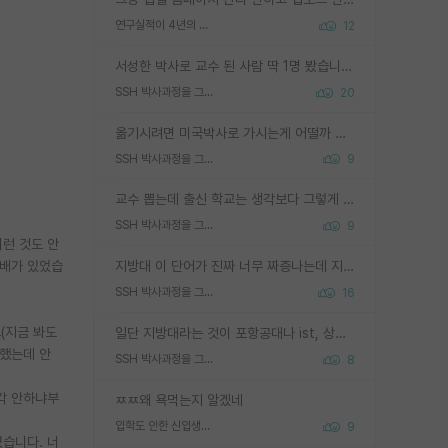
연구실적이 4년의 공백이 있는거 어떻게 생각하냐
12
서성한 박사로 교수 된 사람 딱 1명 봤습니다. 근데 지방대 박사로 교수된 거는 기적이 일어나야되요. 서성한 학부부터여도 빡센게 교수임용일텐데 지방대박사로 무슨 교수가 되나요...... 중소기업/중견기업 팀장급/연구소장급이나 될거 같네요.
SSH 박사과정을 그만두고 지방대 박사로 옮기면 교수의 꿈은 끝일까요?
20
옮기시려면 미국박사로 가시는게 어떨까 싶네요. 교수가 꿈이면 미국박사 하고 미국교수 까지 같이 노리시는게 기회가 많지 않을까요?
SSH 박사과정을 그만두고 지방대 박사로 옮기면 교수의 꿈은 끝일까요?
9
교수 뽑는데 출신 학교는 생각보다 그렇게 안 봄. 앞으로는 더 안 보게 될거임. 박사는 어디서 진행해도 됨. 단, 제대로 쌓고 좋은 실적 만들 수 있다면. 그런데 지방대는 그럴 가능성이 지극히 낮음. 나만 열심히 잘 하면 된다? 인간은 주변 환경에 지배되는 나약한 존재임. 주변의 지방대 대학원생과 섞이고 지방 특유의 여유로움 또는 나쁘게 얘기해서 나태함에 젖어 살다보면 교수의 꿈 자체를 잊어버리게 될 가능성도 있음. 주변 환경이 70~80%임.
SSH 박사과정을 그만두고 지방대 박사로 옮기면 교수의 꿈은 끝일까요?
9
이런 것도 안
선배가 있었습
지방대 이 단어가 진짜 너무 짜증나는데 지방대면 다 그냥 쓰레기인가요? 무슨 말 같지도 않은 댓글들이 있는건지??? 지방에도 충분히 좋은 대학 많고 충분히 잘하는 교수님들 많습니다 포항공대 4개 IST 대표 지거국들 여기 모두 다 지방에 있고 여기 출신들 중에 교수하는 분들 적지 않습니다 지거국 출신이 무슨 교수를 하냐?라고 생각할 사람들 많은데 상위 대표 지거국에 아웃라이어들 많습니다 결국 개인의 연구역량과 실적이 중요합니다 이 역량을 펼치는데 있어서 지도교수와의 합도 중요합니다. 그리고 경력이 필요하면 해외포닥까지 다녀오세요
SSH 박사과정을 그만두고 지방대 박사로 옮기면 교수의 꿈은 끝일까요?
16
(지금 봐도
일단 지방대라는 것이 포항공대나 ist, 상위 지거국은 아니라고 생각하겠습니다. 그런곳은 서성한에 비해 소위 대학 네임밸류가 크게 뒤떨어지지는 않으니까요. 대학 이름이 중요하냐? 당연합니다. 대학 이름이 좋아서 좋은 아웃풋이 나오는 것이냐, 좋은 대학은 좋은 사람과 좋은 기회가 몰려있으니 아웃풋도 자연스럽게 좋아지는 것이냐? 대답하기 어려운 문제입니다. 아직 한국 사회에서 학벌을 보는 것도, 특히 이공계를 중심으로 학벌보다는 실적 위주라는 분위기가 형성되는 것도 사실입니다. 지방대 출신으로 전임교수가 될수 있느냐? 가능 불가능을 따지면 당연히 가능입니다. 지방대 박사 출신으로 전임교원이 된 경우가 실제로 있으니까요. 현실적인 가능성이 있느냐? 지금 이정도 대학의 교수가 되고싶다고 생각되는 대학 들어가서 컴공과 교수 목록 켜고 박사 어디서 받았는지 쭉 한번 보세요. 냉정하게 지방대 출신인 분들이 많지는 않으실겁니다.
 했는데 안
SSH 박사과정을 그만두고 지방대 박사로 옮기면 교수의 꿈은 끝일까요?
8
생각 안하냐부
ㅉㅉ왜 욕먹는지 알겠네
입학도 안한 신입생이 원래 관심을 받나요
9
였습니다. 너