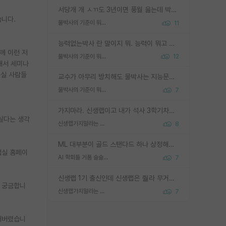
서당개 개 ㅅㄲ도 3년이면 풍월 읊는데 박사 5년 이상 대리고 있으면서 물된건 교수 탓 맞는ㄱ게 거기가 서당이 아니란 소리임
습니다.
물박사의 기준이 뭐임?
11
능력없는박사 란 말이지 뭐. 능력이 뭐고 능력이 있다는게 뭔지는 사람마다 기준이 다르니까 얘기해봐야 서로 자기 기준만 얘기해서 논쟁이 끝이 안나고. 주위에서 능력있고 야심있는 신입생이 교수가 유의미한 피드백을 아예 안주면서 제대로된 과제에 참여해볼 기회도 제공하지 않고 잡일 뺑뺑이만 돌려서 맨날 단순작업만 하면서 밤새다가 눈빛이 점점 죽어가는걸 본 사람은 물박사는 교수탓이라고 하고, 교수는 이것저것 알려도 주고 기회도 주고 사수 동기 붙여주면서 어떻게든 끌고가려고 하는데 본인이 매일 뺀질거리면서 출근 하는둥마는둥 하다가 기껏 와서도 폰이나 쳐다보다가 실험 망치고 저녁약속있어서 먼저 가볼게요~ 하는걸 본 사람은 물박사는 본인탓이라고 함.
께 이런 저
물박사의 기준이 뭐임?
12
해서 세미나
구실 사람들
교수가 아무리 방치해도 물박사는 지능문제고 본인 의지 문제임. 만물 교수탓 하는 애들이 이상한거임.
물박사의 기준이 뭐임?
7
가지마라. 신생랩이고 내가 석사 3학기차인데 최고참인데 나도 아무것도 모르는데 교수가 후배들 왜 논문 교육 안시키냐. 논문 왜 안 써오냐 닦달한다
 싶다는 생각
신생랩가지말라는 이유가 있었구나
8
ML 대부분이 골드 스탠다드 하나 상정해놓고 (벤치마크 데이터셋이 여러 개면 여러 개 상정) 그거 얼마나 잘 맞추나 싸움임 가끔 번뜩이는 설계 철학을 보여주는 논문들도 있지만 대부분 그거 성적 얼마나 더 올리느라에 혈안이 되어 있는 측면이 잇음
랩실 홈페이
AI 학회들 거품 슬슬 지적이 나오네요
7
신생랩 1기 출신인데 신생랩은 줠라 무거운 바벨 같은거임. 들면 대박인데 못들면 깔려 죽음. 아무도 알려주지 않는 환경에서 자생해야하지만, 일단 살아남았다면 그 어떤 사람보다 악착같고 생존력 높은 사람으로 거듭날 수 있음
지 궁금합니
신생랩가지말라는 이유가 있었구나
7
되어버렸습니