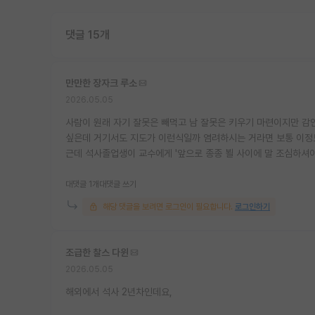
댓글 15개
만만한 장자크 루소
2026.05.05
사람이 원래 자기 잘못은 빼먹고 남 잘못은 키우기 마련이지만 감
싶은데 거기서도 지도가 이런식일까 염려하시는 거라면 보통 이정
근데 석사졸업생이 교수에게 '앞으로 종종 뵐 사이에 말 조심하셔
대댓글 1개
대댓글 쓰기
해당 댓글을 보려면 로그인이 필요합니다.
로그인하기
조급한 찰스 다윈
2026.05.05
해외에서 석사 2년차인데요,