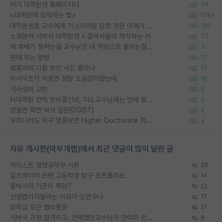
여기 대학원생 홈페이지다
59
<대학원에 입학하는 법>
1388
대학원생들 교수에게 가스라이팅 당한 것은 이해가 갑니다. 안타깝네요.
120
소재분야 석박사 대학원생 + 물박사들이 착각하는 거
77
왜 후배가 못하는걸 교수님은 내 책임으로 돌리는걸까요?
7
편애 하는 방법
17
랩홈피에 다들 본인 사진 올리냐
13
이사이트가 처음엔 정말 도움많이됐는데
16
석사생의 고민
2
타대학원 컨텍 준비중인데, 지도교수님께는 언제 말씀드려야 할까요?
2
정출연 학연 박사 질문(DGIST)
2
우리나라도 학구 열풍보면 Higher Doctorate 학위가 필요하다고 봅니다.
4
자유 게시판(아무개랩)에서 최근 댓글이 많이 달린 글
카이스트 경영공학부 서류
28
알츠하이머 관련 고등학생 탐구 포트폴리오
14
물박사의 기준이 뭐임?
22
신생랩가지말라는 이유가 있었구나
17
장학금 모은 랩비통장
21
석박사 과정 합격하고, 컨택했던교수님이 연락이 안됩니다...
8