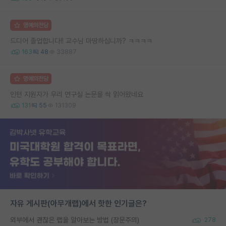
명예의전당
드디어 졸업합니다!! 교수님 마땅하십니까? ㅋㅋㅋㅋ
163
48
33887
명예의전당
인턴 지원자가 우리 연구실 논문을 싹 읽어왔네요
131
55
131309
자유 게시판(아무개랩)에서 핫한 인기글은?
외부에서 괜찮은 랩을 알아보는 방법 (장문주의)
278