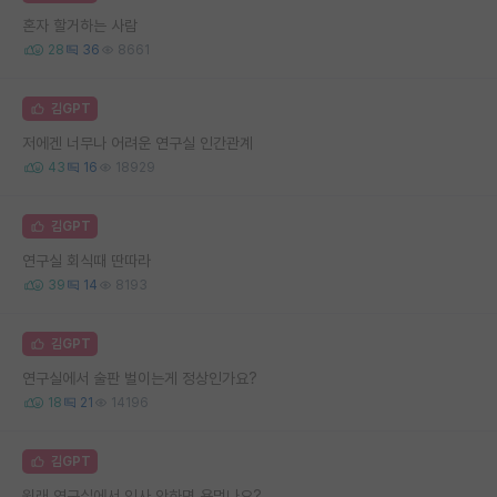
혼자 할거하는 사람
28
36
8661
김GPT
저에겐 너무나 어려운 연구실 인간관계
43
16
18929
김GPT
연구실 회식때 딴따라
39
14
8193
김GPT
연구실에서 술판 벌이는게 정상인가요?
18
21
14196
김GPT
원래 연구실에서 인사 안하면 욕먹나요?