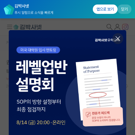
김박사넷
앱으로 보기
닫기
푸시 알림으로 소식을 빠르게
커뮤니티 홈
자유 게시판(아무개랩)
대학원생 모집
권력형 따돌림
국내대학원 정보
활기찬 에이다 러브레이스
연구실&오픈랩
누적 신고가 50개 이상인 사용자입니다.
커뮤니티
2026.05.07
26
2601
커뮤니티 홈
전체글보기
베스트 게시판
IF 명예의전당