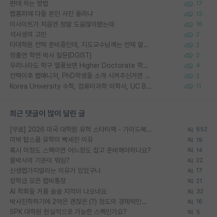
편애 하는 방법
17
랩홈피에 다들 본인 사진 올리냐
13
이사이트가 처음엔 정말 도움많이됐는데
16
석사생의 고민
2
타대학원 컨텍 준비중인데, 지도교수님께는 언제 말씀드려야 할까요?
2
정출연 학연 박사 질문(DGIST)
2
우리나라도 학구 열풍보면 Higher Doctorate 학위가 필요하다고 봅니다.
4
컨택이후 랩매니저, PhD학생들 소개 시켜주신거면 거의 컨펌에 가깝나요?
2
Korea University 수학, 컴퓨터과학 이학사, UC Berkeley 산업공학 대학원 공학박사가 되는 것은 쉽지 않겠죠?
11
최근 댓글이 많이 달린 글
[무료] 2026 미국 대학원 유학 스타터팩 - 가이드북 & 합격자 컨택메일 템플릿
652
미박 탑스쿨 유학이 빡세진 이유
19
혹시 이정도 스펙이면 어느정도 잡고 준비해야하나요?
14
물박사의 기준이 뭐임?
22
신생랩가지말라는 이유가 있었구나
17
장학금 모은 랩비통장
21
AI 학회들 거품 슬슬 지적이 나오네요
32
박사진학하기에 2억은 괜찮은 (?) 정도의 경제력인가요
16
SPK 대학원 현실적으로 가능한 스펙인가요?
5