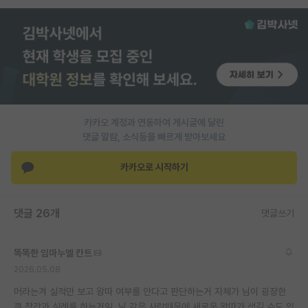
PI 전용 게시판
인문사회 계열 게시판
특수/전문대학원 게시판
반도체/AI 게시판
카카오 계정과 연동하여 게시글에 달린
장학금/장학생 게시판
댓글 알람, 소식등을 빠르게 받아보세요
학술 정보 게시판
카카오로 시작하기
홍보 게시판
댓글 26개
커리어
댓글쓰기
유학교육
똑똑한 임마누엘 칸트
이벤트
2026.05.08
머라는겨 실적만 보고 왕따 여부를 안다고 판단하는거 자체가 님이 굉장한
반도체 아카데미
큰 착각과 실례를 하는거임. 님 같은 사람때문에 새로운 왕따가 생길 수도 있