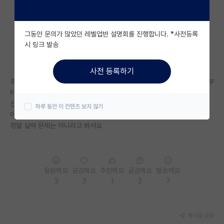
자유 게시판(아무개랩)
그동안 문의가 많았던 레벨업반 설명회를 진행합니다. *사전등록
미국 유학 게시판
시 링크 발송
미국 대학원 합격 후기 게시판
사전 등록하기
대학원생 모집 게시판
주변 연구실 홈페이지 들어가서 실적을 보면 이젠 보여요 누가 교수님으로부
터 따돌림 당하는 역할인지.
대학원 합격 후기 게시판
신입생들이 들어와도 보여요. 아 저 기수에선 쟤가 타겟이구나.
하루 동안 이 컨텐츠 보지 않기
이거 왜 왕따 한명을 꼭 두는거죠?
연구실(PI) 홍보 게시판
정말 실력 문제는 아니라고 봐서요
석박사 채용 정보 게시판
임용 정보 게시판
응원해요
공감해요
추천해요
궁금해요
별로에요
학부 인턴 게시판
3
3
1
2
7
취업 게시판
게시글 공유
임용 후기 게시판