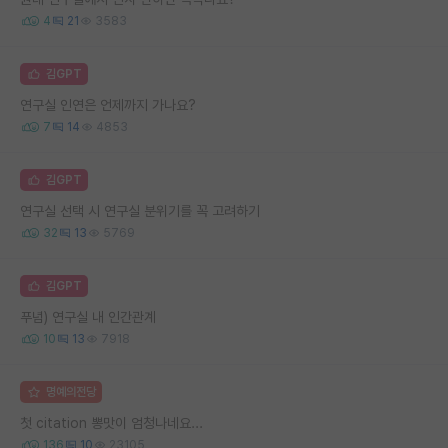
4
21
3583
김GPT
연구실 인연은 언제까지 가나요?
7
14
4853
김GPT
연구실 선택 시 연구실 분위기를 꼭 고려하기
32
13
5769
김GPT
푸념) 연구실 내 인간관계
10
13
7918
명예의전당
첫 citation 뽕맛이 엄청나네요...
136
10
23105