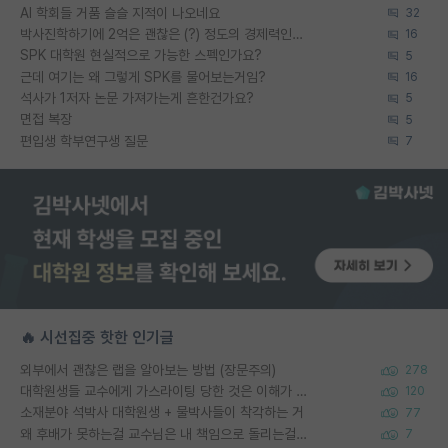
AI 학회들 거품 슬슬 지적이 나오네요
32
박사진학하기에 2억은 괜찮은 (?) 정도의 경제력인가요
16
SPK 대학원 현실적으로 가능한 스펙인가요?
5
근데 여기는 왜 그렇게 SPK를 물어보는거임?
16
석사가 1저자 논문 가져가는게 흔한건가요?
5
면접 복장
5
편입생 학부연구생 질문
7
🔥 시선집중 핫한 인기글
외부에서 괜찮은 랩을 알아보는 방법 (장문주의)
278
대학원생들 교수에게 가스라이팅 당한 것은 이해가 갑니다. 안타깝네요.
120
소재분야 석박사 대학원생 + 물박사들이 착각하는 거
77
왜 후배가 못하는걸 교수님은 내 책임으로 돌리는걸까요?
7