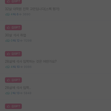
김GPT
32살 대학원 진학 고민입니다(스펙 평가)
4
6
3690
김GPT
30살 석사 취업
0
12
11298
김GPT
28살에 석사 입학하는 것은 어떤가요?
4
10
9986
김GPT
28살에 석사 입학..
2
13
5848
김GPT