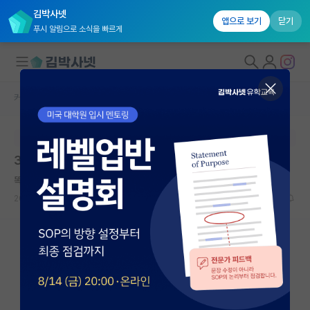
김박사넷
앱으로 보기
닫기
푸시 알림으로 소식을 빠르게
커뮤니티 홈
자유 게시판(아무개랩)
대학원생 모집
본문이 수정되지 않는 박제글입니다.
국내대학원 정보
32살 석박사 입학고민
연구실&오픈랩
똑똑한 윌리엄 셰익스피어
*
커뮤니티
2026.05.09
30
3007
커뮤니티 홈
전체글보기
베스트 게시판
IF 명예의전당