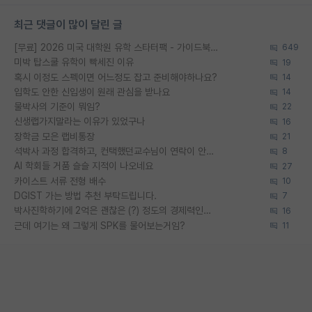
최근 댓글이 많이 달린 글
[무료] 2026 미국 대학원 유학 스타터팩 - 가이드북 & 합격자 컨택메일 템플릿
649
미박 탑스쿨 유학이 빡세진 이유
19
혹시 이정도 스펙이면 어느정도 잡고 준비해야하나요?
14
입학도 안한 신입생이 원래 관심을 받나요
14
물박사의 기준이 뭐임?
22
신생랩가지말라는 이유가 있었구나
16
장학금 모은 랩비통장
21
석박사 과정 합격하고, 컨택했던교수님이 연락이 안됩니다...
8
AI 학회들 거품 슬슬 지적이 나오네요
27
카이스트 서류 전형 배수
10
DGIST 가는 방법 추천 부탁드립니다.
7
박사진학하기에 2억은 괜찮은 (?) 정도의 경제력인가요
16
근데 여기는 왜 그렇게 SPK를 물어보는거임?
11