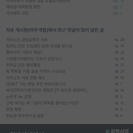
이사이트가 처음엔 정말 도움많이됐는데
14
역대급 대학원생 빌런
2
석사생의 고민
2
자유 게시판(아무개랩)에서 최근 댓글이 많이 달린 글
카이스트 경영공학부 서류
28
입학도 안한 신입생이 원래 관심을 받나요
14
물박사의 기준이 뭐임?
22
신생랩가지말라는 이유가 있었구나
16
장학금 모은 랩비통장
21
AI 학회들 거품 슬슬 지적이 나오네요
27
카이스트 서류 전형 배수
10
DGIST 가는 방법 추천 부탁드립니다.
7
박사진학하기에 2억은 괜찮은 (?) 정도의 경제력인가요
16
논문 IF vs JCR
5
근데 여기는 왜 그렇게 SPK를 물어보는거임?
12
면접 복장
5
편입생 학부연구생 질문
6