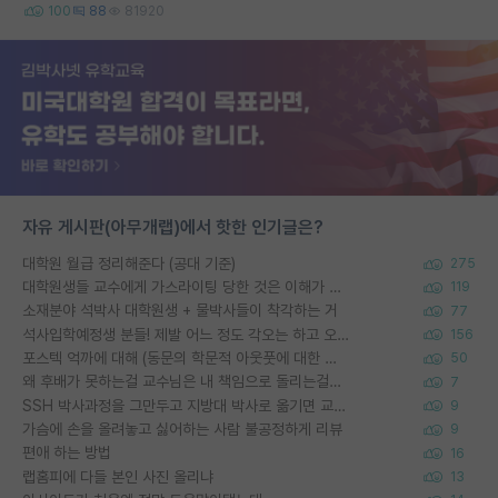
100
88
81920
자유 게시판(아무개랩)에서 핫한 인기글은?
대학원 월급 정리해준다 (공대 기준)
275
대학원생들 교수에게 가스라이팅 당한 것은 이해가 갑니다. 안타깝네요.
119
소재분야 석박사 대학원생 + 물박사들이 착각하는 거
77
석사입학예정생 분들! 제발 어느 정도 각오는 하고 오세요.
156
포스텍 억까에 대해 (동문의 학문적 아웃풋에 대한 반박)
50
왜 후배가 못하는걸 교수님은 내 책임으로 돌리는걸까요?
7
SSH 박사과정을 그만두고 지방대 박사로 옮기면 교수의 꿈은 끝일까요?
9
가슴에 손을 올려놓고 싫어하는 사람 불공정하게 리뷰
9
편애 하는 방법
16
랩홈피에 다들 본인 사진 올리냐
13