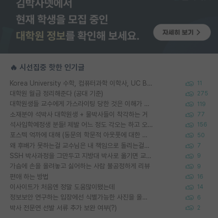
🔥 시선집중 핫한 인기글
Korea University 수학, 컴퓨터과학 이학사, UC Berkeley 산업공학 대학원 공학박사가 되는 것은 쉽지 않겠죠?
11
대학원 월급 정리해준다 (공대 기준)
275
대학원생들 교수에게 가스라이팅 당한 것은 이해가 갑니다. 안타깝네요.
119
소재분야 석박사 대학원생 + 물박사들이 착각하는 거
77
석사입학예정생 분들! 제발 어느 정도 각오는 하고 오세요.
156
포스텍 억까에 대해 (동문의 학문적 아웃풋에 대한 반박)
50
왜 후배가 못하는걸 교수님은 내 책임으로 돌리는걸까요?
7
SSH 박사과정을 그만두고 지방대 박사로 옮기면 교수의 꿈은 끝일까요?
9
가슴에 손을 올려놓고 싫어하는 사람 불공정하게 리뷰
9
편애 하는 방법
16
이사이트가 처음엔 정말 도움많이됐는데
14
정보보안 연구하는 입장에선 식별가능한 사진을 올리는건 비추이긴함
6
박사 전문연 선발 서류 추가 보완 여부(?)
2