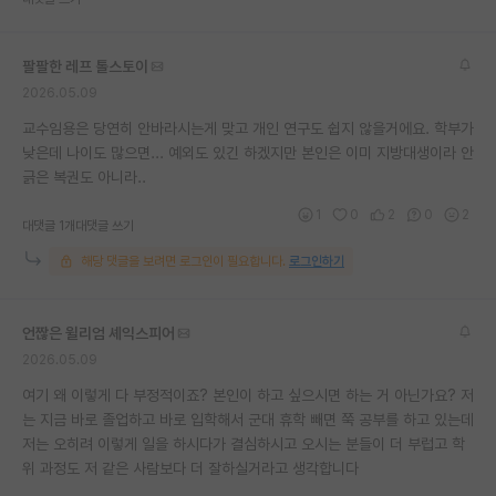
재팬라운지 🌸
팔팔한 레프 톨스토이
2026.05.09
교수임용은 당연히 안바라시는게 맞고 개인 연구도 쉽지 않을거에요. 학부가
낮은데 나이도 많으면... 예외도 있긴 하겠지만 본인은 이미 지방대생이라 안
긁은 복권도 아니라..
1
0
2
0
2
대댓글 1개
대댓글 쓰기
해당 댓글을 보려면 로그인이 필요합니다.
로그인하기
언짢은 윌리엄 셰익스피어
2026.05.09
여기 왜 이렇게 다 부정적이죠? 본인이 하고 싶으시면 하는 거 아닌가요? 저
는 지금 바로 졸업하고 바로 입학해서 군대 휴학 빼면 쭉 공부를 하고 있는데
저는 오히려 이렇게 일을 하시다가 결심하시고 오시는 분들이 더 부럽고 학
위 과정도 저 같은 사람보다 더 잘하실거라고 생각합니다