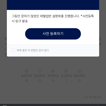
자유 게시판(아무개랩)
그동안 문의가 많았던 레벨업반 설명회를 진행합니다. *사전등록
미국 유학 게시판
시 링크 발송
미국 대학원 합격 후기 게시판
사전 등록하기
대학원생 모집 게시판
97년생입니다.. 현재 지방대를 나와 중소기업 다니고있는데 관련 업계 기술
사를 따고 연구쪽으로 더 깊게 공부가 하고싶어서 고민중인데 너무 늦지않았
대학원 합격 후기 게시판
나 고민이돼서 물어봅니다..괜찮겠죠? 교수 임용은 바라지도않고 개인연구
하루 동안 이 컨텐츠 보지 않기
하고 사업도하고 살고싶네요..
연구실(PI) 홍보 게시판
석박사 채용 정보 게시판
임용 정보 게시판
응원해요
공감해요
추천해요
궁금해요
별로에요
8
0
0
1
0
학부 인턴 게시판
취업 게시판
게시글 공유
임용 후기 게시판