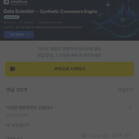
PI 전용 게시판
인문사회 계열 게시판
특수/전문대학원 게시판
반도체/AI 게시판
카카오 계정과 연동하여 게시글에 달린
댓글 알람, 소식등을 빠르게 받아보세요
장학금/장학생 게시판
카카오로 시작하기
학술 정보 게시판
홍보 게시판
댓글 30개
댓글쓰기
커리어
다정한 레온하르트 오일러
유학교육
2026.05.09
이벤트
네 늦었습니다
반도체 아카데미
0
0
1
13
2
대댓글 쓰기