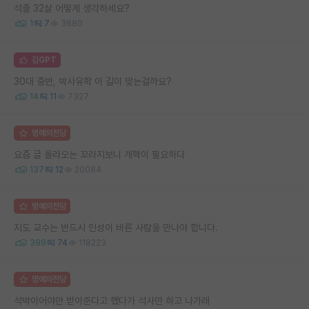
석졸 32살 어떻게 생각하세요?
1
7
3680
김GPT
30대 중반, 박사유학 이 길이 맞는걸까요?
14
11
7327
명예의전당
요즘 글 올라오는 꼬라지보니 개혁이 필요하다
137
12
20084
명예의전당
지도 교수는 반드시 인성이 바른 사람을 만나야 합니다.
399
74
118223
명예의전당
석박이어야만 받아준다고 했다가 석사만 하고 나가래