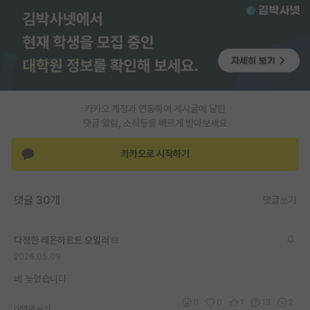
PI 전용 게시판
인문사회 계열 게시판
특수/전문대학원 게시판
반도체/AI 게시판
카카오 계정과 연동하여 게시글에 달린
댓글 알람, 소식등을 빠르게 받아보세요
장학금/장학생 게시판
카카오로 시작하기
학술 정보 게시판
홍보 게시판
댓글 30개
댓글쓰기
커리어
다정한 레온하르트 오일러
유학교육
2026.05.09
이벤트
네 늦었습니다
반도체 아카데미
0
0
1
13
2
대댓글 쓰기