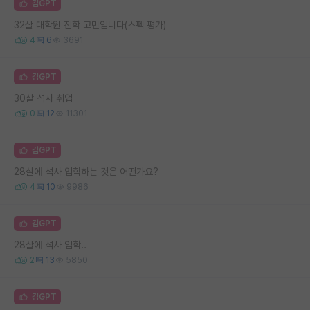
김GPT
32살 대학원 진학 고민입니다(스펙 평가)
4
6
3691
김GPT
30살 석사 취업
0
12
11301
김GPT
28살에 석사 입학하는 것은 어떤가요?
4
10
9986
김GPT
28살에 석사 입학..
2
13
5850
김GPT