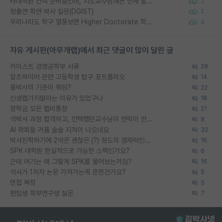
타대학원 컨텍 준비중인데, 지도교수님께는 언제 말씀드려야 할까요?
2
정출연 학연 박사 질문(DGIST)
2
우리나라도 학구 열풍보면 Higher Doctorate 학위가 필요하다고 봅니다.
4
자유 게시판(아무개랩)에서 최근 댓글이 많이 달린 글
카이스트 경영공학부 서류
28
알츠하이머 관련 고등학생 탐구 포트폴리오
14
물박사의 기준이 뭐임?
22
신생랩가지말라는 이유가 있었구나
18
장학금 모은 랩비통장
21
석박사 과정 합격하고, 컨택했던교수님이 연락이 안됩니다...
8
AI 학회들 거품 슬슬 지적이 나오네요
32
박사진학하기에 2억은 괜찮은 (?) 정도의 경제력인가요
16
SPK 대학원 현실적으로 가능한 스펙인가요?
6
근데 여기는 왜 그렇게 SPK를 물어보는거임?
16
석사가 1저자 논문 가져가는게 흔한건가요?
5
면접 복장
5
편입생 학부연구생 질문
7