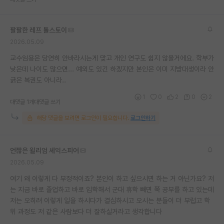
재팬라운지 🌸
팔팔한 레프 톨스토이
2026.05.09
교수임용은 당연히 안바라시는게 맞고 개인 연구도 쉽지 않을거에요. 학부가
낮은데 나이도 많으면... 예외도 있긴 하겠지만 본인은 이미 지방대생이라 안
긁은 복권도 아니라..
1
0
2
0
2
대댓글 1개
대댓글 쓰기
해당 댓글을 보려면 로그인이 필요합니다.
로그인하기
언짢은 윌리엄 셰익스피어
2026.05.09
여기 왜 이렇게 다 부정적이죠? 본인이 하고 싶으시면 하는 거 아닌가요? 저
는 지금 바로 졸업하고 바로 입학해서 군대 휴학 빼면 쭉 공부를 하고 있는데
저는 오히려 이렇게 일을 하시다가 결심하시고 오시는 분들이 더 부럽고 학
위 과정도 저 같은 사람보다 더 잘하실거라고 생각합니다