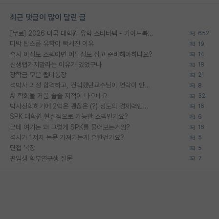
최근 댓글이 많이 달린 글
[무료] 2026 미국 대학원 유학 스타터팩 - 가이드북 & 합격자 컨택메일 템플릿
652
미박 탑스쿨 유학이 빡세진 이유
19
혹시 이정도 스펙이면 어느정도 잡고 준비해야하나요?
14
신생랩가지말라는 이유가 있었구나
18
장학금 모은 랩비통장
21
석박사 과정 합격하고, 컨택했던교수님이 연락이 안됩니다...
8
AI 학회들 거품 슬슬 지적이 나오네요
32
박사진학하기에 2억은 괜찮은 (?) 정도의 경제력인가요
16
SPK 대학원 현실적으로 가능한 스펙인가요?
6
근데 여기는 왜 그렇게 SPK를 물어보는거임?
16
석사가 1저자 논문 가져가는게 흔한건가요?
5
면접 복장
5
편입생 학부연구생 질문
7