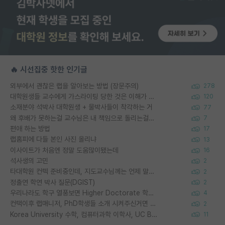
🔥 시선집중 핫한 인기글
외부에서 괜찮은 랩을 알아보는 방법 (장문주의)
278
대학원생들 교수에게 가스라이팅 당한 것은 이해가 갑니다. 안타깝네요.
120
소재분야 석박사 대학원생 + 물박사들이 착각하는 거
77
왜 후배가 못하는걸 교수님은 내 책임으로 돌리는걸까요?
7
편애 하는 방법
17
랩홈피에 다들 본인 사진 올리냐
13
이사이트가 처음엔 정말 도움많이됐는데
16
석사생의 고민
2
타대학원 컨텍 준비중인데, 지도교수님께는 언제 말씀드려야 할까요?
2
정출연 학연 박사 질문(DGIST)
2
우리나라도 학구 열풍보면 Higher Doctorate 학위가 필요하다고 봅니다.
4
컨택이후 랩매니저, PhD학생들 소개 시켜주신거면 거의 컨펌에 가깝나요?
2
Korea University 수학, 컴퓨터과학 이학사, UC Berkeley 산업공학 대학원 공학박사가 되는 것은 쉽지 않겠죠?
11