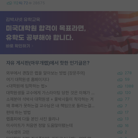
112
72
28675
자유 게시판(아무개랩)에서 핫한 인기글은?
외부에서 괜찮은 랩을 알아보는 방법 (장문주의)
278
여기 대학원생 홈페이지다
59
<대학원에 입학하는 법>
1388
대학원생들 교수에게 가스라이팅 당한 것은 이해가 갑니다. 안타깝네요.
120
소재분야 석박사 대학원생 + 물박사들이 착각하는 거
77
왜 후배가 못하는걸 교수님은 내 책임으로 돌리는걸까요?
7
편애 하는 방법
17
랩홈피에 다들 본인 사진 올리냐
13
이사이트가 처음엔 정말 도움많이됐는데
16
석사생의 고민
2