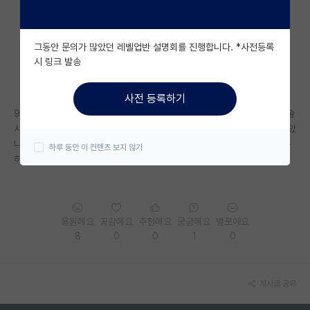
자유 게시판(아무개랩)
그동안 문의가 많았던 레벨업반 설명회를 진행합니다. *사전등록
미국 유학 게시판
시 링크 발송
미국 대학원 합격 후기 게시판
사전 등록하기
대학원생 모집 게시판
97년생입니다.. 현재 지방대를 나와 중소기업 다니고있는데 관련 업계 기술
사를 따고 연구쪽으로 더 깊게 공부가 하고싶어서 고민중인데 너무 늦지않았
대학원 합격 후기 게시판
나 고민이돼서 물어봅니다..괜찮겠죠? 교수 임용은 바라지도않고 개인연구
하루 동안 이 컨텐츠 보지 않기
하고 사업도하고 살고싶네요..
연구실(PI) 홍보 게시판
석박사 채용 정보 게시판
임용 정보 게시판
응원해요
공감해요
추천해요
궁금해요
별로에요
8
0
0
1
0
학부 인턴 게시판
취업 게시판
게시글 공유
임용 후기 게시판