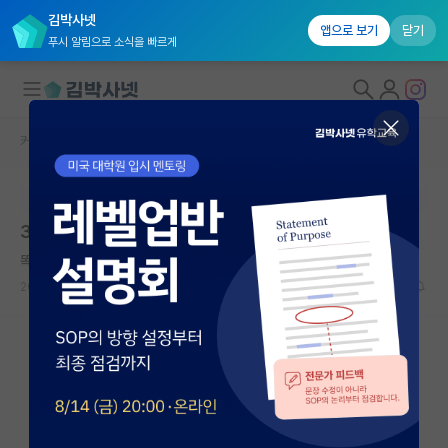
김박사넷
앱으로 보기
닫기
푸시 알림으로 소식을 빠르게
커뮤니티 홈
자유 게시판(아무개랩)
대학원생 모집
본문이 수정되지 않는 박제글입니다.
국내대학원 정보
32살 석박사 입학고민
연구실&오픈랩
똑똑한 윌리엄 셰익스피어
*
커뮤니티
2026.05.09
30
3012
커뮤니티 홈
전체글보기
베스트 게시판
IF 명예의전당