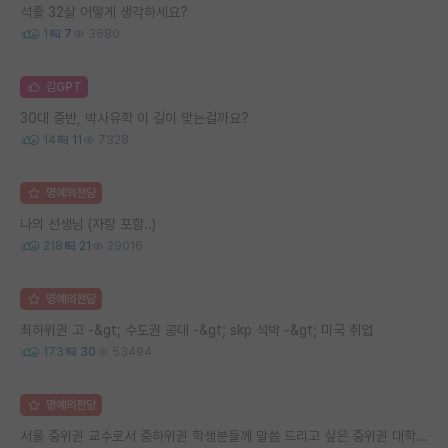
석졸 32살 어떻게 생각하세요?
1
7
3680
김GPT
30대 중반, 박사유학 이 길이 맞는걸까요?
14
11
7328
명예의전당
나의 선생님 (자랑 포함..)
218
21
29016
명예의전당
최하위권 고 -&gt; 수도권 공대 -&gt; skp 석박 -&gt; 미국 취업
173
30
53494
명예의전당
서울 중위권 교수로서 중하위권 학생분들께 말씀 드리고 싶은 중위권 대학 연구실의 강점