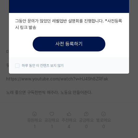
자유 게시판(아무개랩)
그동안 문의가 많았던 레벨업반 설명회를 진행합니다. *사전등록
미국 유학 게시판
시 링크 발송
미국 대학원 합격 후기 게시판
사전 등록하기
대학원생 모집 게시판
미안하다 이거 들려줄려고 어그로 끌었다...
대학원 합격 후기 게시판
못해먹고 싶고 포기 하고싶을 떄 스팀팩처럼 아래 노래들으면서 정진해라
하루 동안 이 컨텐츠 보지 않기
연구실(PI) 홍보 게시판
https://www.youtube.com/watch?v=HJ49h8ZRFak
석박사 채용 정보 게시판
노래 좋으면 구독한번씩 해주라. 노동요 만들어준다.
임용 정보 게시판
학부 인턴 게시판
응원해요
공감해요
추천해요
궁금해요
별로에요
취업 게시판
1
1
4
0
0
임용 후기 게시판