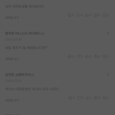
재팬라운지 🌸
모든 대학원생들 화이팅이다
0
0
0
0
0
대댓글 쓰기
행복한 어니스트 러더퍼드
2026.05.10
내일 흑우가 될 예정입니다만?
0
0
0
0
0
대댓글 쓰기
얌전한 쇼펜하우어
2026.05.10
여기는 대학원생이 아니라 내가 나온다.
0
0
1
0
0
대댓글 쓰기