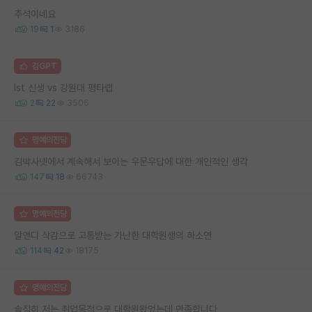
추석이네요
19
1
3186
김GPT
Ist 신생 vs 강원대 평타랩
2
22
3506
명예의전당
김박사넷에서 계속해서 보이는 우문우답에 대한 개인적인 생각
147
18
66743
명예의전당
알앤디 삭감으로 고통받는 가난한 대학원생의 하소연
114
42
18175
명예의전당
솔직히 저는 취업목적으로 대학원왔었는데 만족합니다