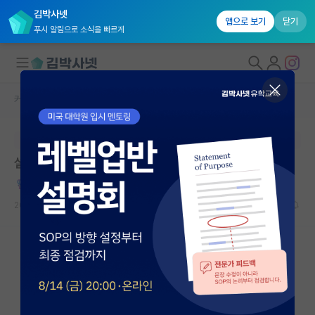
김박사넷
앱으로 보기
닫기
푸시 알림으로 소식을 빠르게
커뮤니티 홈
자유 게시판(아무개랩)
대학원생 모집
본문이 수정되지 않는 박제글입니다.
국내대학원 정보
설마 주말에 출근하는 흑우 대학원생들 없겠지???
연구실&오픈랩
쩨쩨한 레오나르도 다빈치
커뮤니티
2026.05.10
3
1596
커뮤니티 홈
전체글보기
베스트 게시판
IF 명예의전당