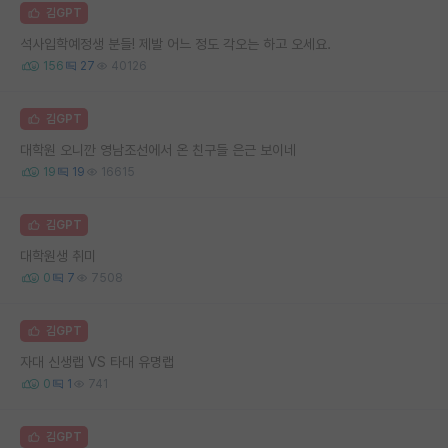
김GPT
석사입학예정생 분들! 제발 어느 정도 각오는 하고 오세요.
156
27
40126
김GPT
대학원 오니깐 영남조선에서 온 친구들 은근 보이네
19
19
16615
김GPT
대학원생 취미
0
7
7508
김GPT
자대 신생랩 VS 타대 유명랩
0
1
741
김GPT