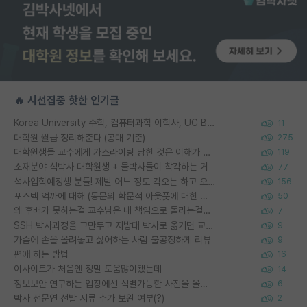
🔥 시선집중 핫한 인기글
Korea University 수학, 컴퓨터과학 이학사, UC Berkeley 산업공학 대학원 공학박사가 되는 것은 쉽지 않겠죠?
11
대학원 월급 정리해준다 (공대 기준)
275
대학원생들 교수에게 가스라이팅 당한 것은 이해가 갑니다. 안타깝네요.
119
소재분야 석박사 대학원생 + 물박사들이 착각하는 거
77
석사입학예정생 분들! 제발 어느 정도 각오는 하고 오세요.
156
포스텍 억까에 대해 (동문의 학문적 아웃풋에 대한 반박)
50
왜 후배가 못하는걸 교수님은 내 책임으로 돌리는걸까요?
7
SSH 박사과정을 그만두고 지방대 박사로 옮기면 교수의 꿈은 끝일까요?
9
가슴에 손을 올려놓고 싫어하는 사람 불공정하게 리뷰
9
편애 하는 방법
16
이사이트가 처음엔 정말 도움많이됐는데
14
정보보안 연구하는 입장에선 식별가능한 사진을 올리는건 비추이긴함
6
박사 전문연 선발 서류 추가 보완 여부(?)
2