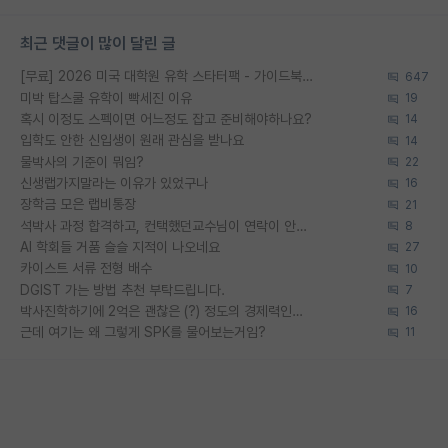
최근 댓글이 많이 달린 글
[무료] 2026 미국 대학원 유학 스타터팩 - 가이드북 & 합격자 컨택메일 템플릿
647
미박 탑스쿨 유학이 빡세진 이유
19
혹시 이정도 스펙이면 어느정도 잡고 준비해야하나요?
14
입학도 안한 신입생이 원래 관심을 받나요
14
물박사의 기준이 뭐임?
22
신생랩가지말라는 이유가 있었구나
16
장학금 모은 랩비통장
21
석박사 과정 합격하고, 컨택했던교수님이 연락이 안됩니다...
8
AI 학회들 거품 슬슬 지적이 나오네요
27
카이스트 서류 전형 배수
10
DGIST 가는 방법 추천 부탁드립니다.
7
박사진학하기에 2억은 괜찮은 (?) 정도의 경제력인가요
16
근데 여기는 왜 그렇게 SPK를 물어보는거임?
11