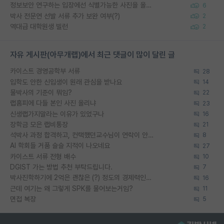
정보보안 연구하는 입장에선 식별가능한 사진을 올리는건 비추이긴함
6
박사 전문연 선발 서류 추가 보완 여부(?)
2
역대급 대학원생 빌런
2
자유 게시판(아무개랩)에서 최근 댓글이 많이 달린 글
카이스트 경영공학부 서류
28
입학도 안한 신입생이 원래 관심을 받나요
14
물박사의 기준이 뭐임?
22
랩홈피에 다들 본인 사진 올리냐
23
신생랩가지말라는 이유가 있었구나
16
장학금 모은 랩비통장
21
석박사 과정 합격하고, 컨택했던교수님이 연락이 안됩니다...
8
AI 학회들 거품 슬슬 지적이 나오네요
27
카이스트 서류 전형 배수
10
DGIST 가는 방법 추천 부탁드립니다.
7
박사진학하기에 2억은 괜찮은 (?) 정도의 경제력인가요
16
근데 여기는 왜 그렇게 SPK를 물어보는거임?
11
면접 복장
5