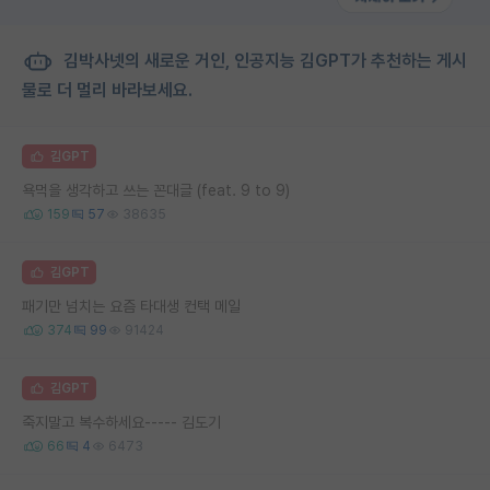
김박사넷의 새로운 거인, 인공지능 김GPT가 추천하는 게시
물로 더 멀리 바라보세요.
김GPT
욕먹을 생각하고 쓰는 꼰대글 (feat. 9 to 9)
159
57
38635
김GPT
패기만 넘치는 요즘 타대생 컨택 메일
374
99
91424
김GPT
죽지말고 복수하세요----- 김도기
66
4
6473