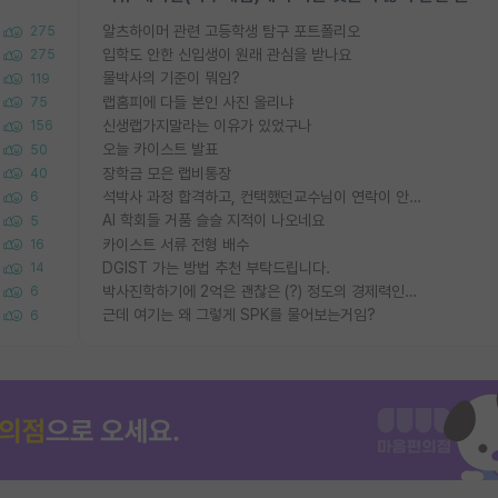
알츠하이머 관련 고등학생 탐구 포트폴리오
275
입학도 안한 신입생이 원래 관심을 받나요
275
물박사의 기준이 뭐임?
119
랩홈피에 다들 본인 사진 올리냐
75
신생랩가지말라는 이유가 있었구나
156
오늘 카이스트 발표
50
장학금 모은 랩비통장
40
석박사 과정 합격하고, 컨택했던교수님이 연락이 안됩니다...
6
AI 학회들 거품 슬슬 지적이 나오네요
5
카이스트 서류 전형 배수
16
DGIST 가는 방법 추천 부탁드립니다.
14
박사진학하기에 2억은 괜찮은 (?) 정도의 경제력인가요
6
근데 여기는 왜 그렇게 SPK를 물어보는거임?
6