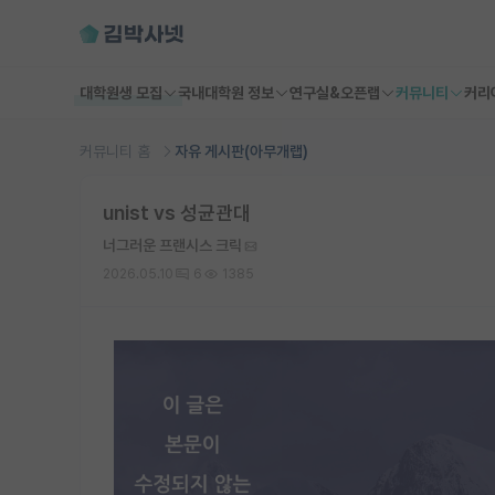
대학원생 모집
국내대학원 정보
연구실&오픈랩
커뮤니티
커리
커뮤니티 홈
자유 게시판(아무개랩)
unist vs 성균관대
너그러운 프랜시스 크릭
2026.05.10
6
1385