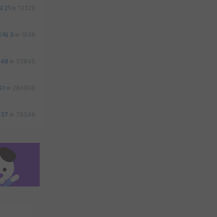
21
13329
0
3
1938
48
33845
91
286908
37
76548