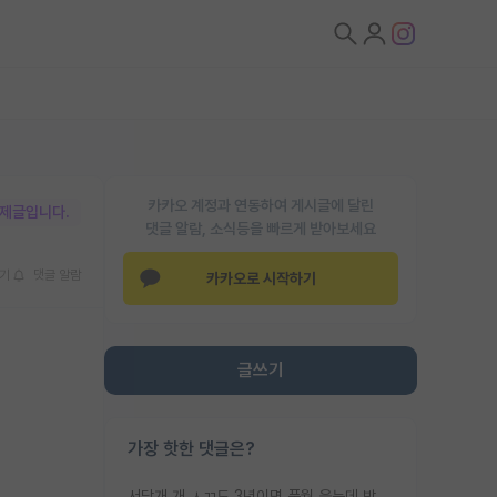
카카오 계정과 연동하여 게시글에 달린
박제글입니다.
댓글 알람, 소식등을 빠르게 받아보세요
기
댓글 알람
카카오로 시작하기
글쓰기
가장 핫한 댓글은?
서당개 개 ㅅㄲ도 3년이면 풍월 읊는데 박사 5년 이상 대리고 있으면서 물된건 교수 탓 맞는ㄱ게 거기가 서당이 아니란 소리임