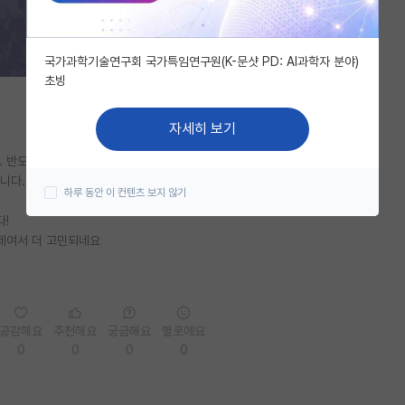
국가과학기술연구회 국가특임연구원(K-문샷 PD: AI과학자 분야)
초빙
자세히 보기
. 반도체 소자 랩입니다.
랩입니다. 석사까지 할지는 선택이구요.
하루 동안 이 컨텐츠 보지 않기
다!
주제여서 더 고민되네요
공감해요
추천해요
궁금해요
별로에요
0
0
0
0