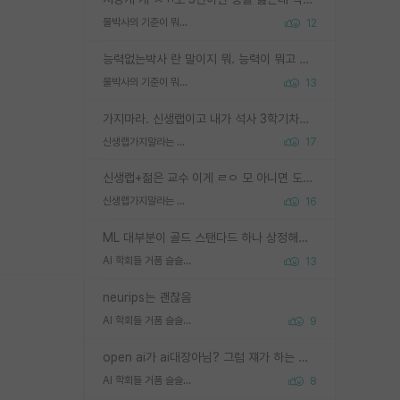
물박사의 기준이 뭐임?
12
능력없는박사 란 말이지 뭐. 능력이 뭐고 능력이 있다는게 뭔지는 사람마다 기준이 다르니까 얘기해봐야 서로 자기 기준만 얘기해서 논쟁이 끝이 안나고. 주위에서 능력있고 야심있는 신입생이 교수가 유의미한 피드백을 아예 안주면서 제대로된 과제에 참여해볼 기회도 제공하지 않고 잡일 뺑뺑이만 돌려서 맨날 단순작업만 하면서 밤새다가 눈빛이 점점 죽어가는걸 본 사람은 물박사는 교수탓이라고 하고, 교수는 이것저것 알려도 주고 기회도 주고 사수 동기 붙여주면서 어떻게든 끌고가려고 하는데 본인이 매일 뺀질거리면서 출근 하는둥마는둥 하다가 기껏 와서도 폰이나 쳐다보다가 실험 망치고 저녁약속있어서 먼저 가볼게요~ 하는걸 본 사람은 물박사는 본인탓이라고 함.
물박사의 기준이 뭐임?
13
가지마라. 신생랩이고 내가 석사 3학기차인데 최고참인데 나도 아무것도 모르는데 교수가 후배들 왜 논문 교육 안시키냐. 논문 왜 안 써오냐 닦달한다
신생랩가지말라는 이유가 있었구나
17
신생랩+젊은 교수 이게 ㄹㅇ 모 아니면 도인듯.
신생랩가지말라는 이유가 있었구나
16
ML 대부분이 골드 스탠다드 하나 상정해놓고 (벤치마크 데이터셋이 여러 개면 여러 개 상정) 그거 얼마나 잘 맞추나 싸움임 가끔 번뜩이는 설계 철학을 보여주는 논문들도 있지만 대부분 그거 성적 얼마나 더 올리느라에 혈안이 되어 있는 측면이 잇음
AI 학회들 거품 슬슬 지적이 나오네요
13
neurips는 괜찮음
AI 학회들 거품 슬슬 지적이 나오네요
9
open ai가 ai대장아님? 그럼 쟤가 하는 말이 다 맞겠네
AI 학회들 거품 슬슬 지적이 나오네요
8