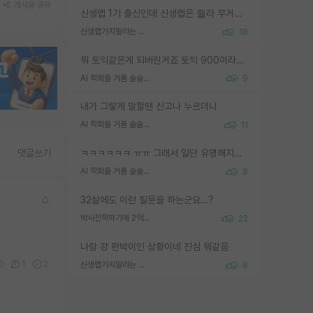
게시글 공유
신생랩 1기 출신인데 신생랩은 줠라 무거운 바벨 같은거임. 들면 대박인데 못들면 깔려 죽음. 아무도 알려주지 않는 환경에서 자생해야하지만, 일단 살아남았다면 그 어떤 사람보다 악착같고 생존력 높은 사람으로 거듭날 수 있음
신생랩가지말라는 이유가 있었구나
18
뭐 토익같은게 되버린거죠 토익 900이라고 영어잘하는건 아닙니다만 잘하는사람은 다 900을 넘는 그런
AI 학회들 거품 슬슬 지적이 나오네요
9
내가 그렇게 말할땐 신고나 누르더니
AI 학회들 거품 슬슬 지적이 나오네요
11
ㅋㅋㅋㅋㅋㅋ ㅠㅠ 그래서 일단 유명해지는게 중요한거같습니다
댓글쓰기
AI 학회들 거품 슬슬 지적이 나오네요
8
32살에도 이런 질문을 하는군요...?
박사진학하기에 2억은 괜찮은 (?) 정도의 경제력인가요
22
나랑 걍 판박이인 상황이네 진심 뭐같음
0
1
2
신생랩가지말라는 이유가 있었구나
8