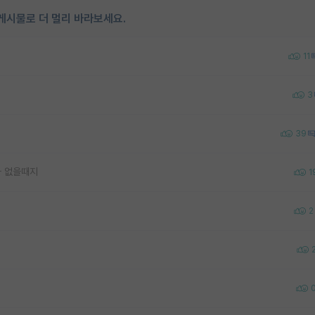
게시물로 더 멀리 바라보세요.
11
3
39
야가 없을때지
1
2