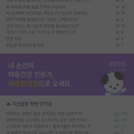
석박사 과정 합격하고, 컨택했던교수님이 연락이 안됩니다...
8
AI 학회들 거품 슬슬 지적이 나오네요
32
박사진학하기에 2억은 괜찮은 (?) 정도의 경제력인가요
16
SPK 대학원 현실적으로 가능한 스펙인가요?
6
근데 여기는 왜 그렇게 SPK를 물어보는거임?
16
석사가 1저자 논문 가져가는게 흔한건가요?
5
면접 복장
5
편입생 학부연구생 질문
7
🔥 시선집중 핫한 인기글
외부에서 괜찮은 랩을 알아보는 방법 (장문주의)
278
대학원생들 교수에게 가스라이팅 당한 것은 이해가 갑니다. 안타깝네요.
120
소재분야 석박사 대학원생 + 물박사들이 착각하는 거
77
왜 후배가 못하는걸 교수님은 내 책임으로 돌리는걸까요?
7