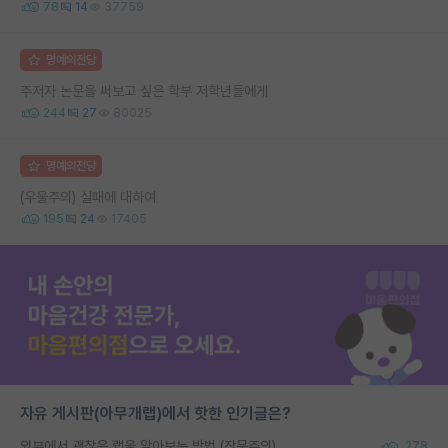
78
14
37759
명예의전당
주저자 논문을 써보고 싶은 학부 저학년들에게
244
27
80025
명예의전당
(우울주의) 실패에 대하여
195
24
17405
자유 게시판(아무개랩)에서 핫한 인기글은?
외부에서 괜찮은 랩을 알아보는 방법 (장문주의)
278