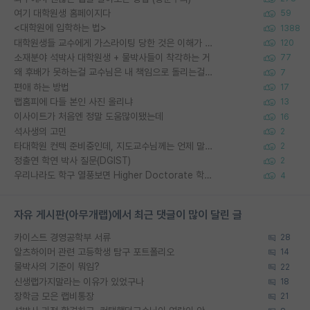
여기 대학원생 홈페이지다
59
<대학원에 입학하는 법>
1388
대학원생들 교수에게 가스라이팅 당한 것은 이해가 갑니다. 안타깝네요.
120
소재분야 석박사 대학원생 + 물박사들이 착각하는 거
77
왜 후배가 못하는걸 교수님은 내 책임으로 돌리는걸까요?
7
편애 하는 방법
17
랩홈피에 다들 본인 사진 올리냐
13
이사이트가 처음엔 정말 도움많이됐는데
16
석사생의 고민
2
타대학원 컨텍 준비중인데, 지도교수님께는 언제 말씀드려야 할까요?
2
정출연 학연 박사 질문(DGIST)
2
우리나라도 학구 열풍보면 Higher Doctorate 학위가 필요하다고 봅니다.
4
자유 게시판(아무개랩)에서 최근 댓글이 많이 달린 글
카이스트 경영공학부 서류
28
알츠하이머 관련 고등학생 탐구 포트폴리오
14
물박사의 기준이 뭐임?
22
신생랩가지말라는 이유가 있었구나
18
장학금 모은 랩비통장
21