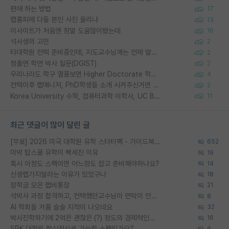
편애 하는 방법
17
랩홈피에 다들 본인 사진 올리냐
13
이사이트가 처음엔 정말 도움많이됐는데
16
석사생의 고민
2
타대학원 컨텍 준비중인데, 지도교수님께는 언제 말씀드려야 할까요?
2
정출연 학연 박사 질문(DGIST)
2
우리나라도 학구 열풍보면 Higher Doctorate 학위가 필요하다고 봅니다.
4
컨택이후 랩매니저, PhD학생들 소개 시켜주신거면 거의 컨펌에 가깝나요?
2
Korea University 수학, 컴퓨터과학 이학사, UC Berkeley 산업공학 대학원 공학박사가 되는 것은 쉽지 않겠죠?
11
최근 댓글이 많이 달린 글
[무료] 2026 미국 대학원 유학 스타터팩 - 가이드북 & 합격자 컨택메일 템플릿
652
미박 탑스쿨 유학이 빡세진 이유
19
혹시 이정도 스펙이면 어느정도 잡고 준비해야하나요?
14
신생랩가지말라는 이유가 있었구나
18
장학금 모은 랩비통장
21
석박사 과정 합격하고, 컨택했던교수님이 연락이 안됩니다...
8
AI 학회들 거품 슬슬 지적이 나오네요
32
박사진학하기에 2억은 괜찮은 (?) 정도의 경제력인가요
16
SPK 대학원 현실적으로 가능한 스펙인가요?
6