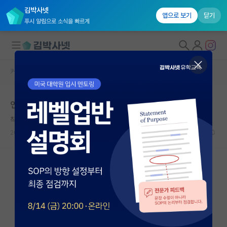
김박사넷
앱으로 보기
닫기
푸시 알림으로 소식을 빠르게
커뮤니티 홈
자유 게시판(아무개랩)
대학원생 모집
연구실 분위기 다들 어떤가요??
국내대학원 정보
착한 갈릴레오 갈릴레이
연구실&오픈랩
2026.05.10
6
1800
커뮤니티
커뮤니티 홈
전체글보기
베스트 게시판
IF 명예의전당