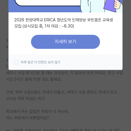
자유 게시판(아무개랩)
2026 한양대학교 ERICA 청년도약 인재양성 부트캠프 교육생
미국 유학 게시판
모집 (상시모집 중, 1차 마감 : ~8.30)
미국 대학원 합격 후기 게시판
저희 교수님은 말이죠.
자세히 보기
대학원생 모집 게시판
바빠보이진 않아요. 바쁜 척 하는 거 같아요.
대학원 합격 후기 게시판
과제를 가져오지도 않고,
하루 동안 이 컨텐츠 보지 않기
대학원 수업도 학부 수업에서 사용하는 자료를 그대로 가져올 떄도 있고
연구실(PI) 홍보 게시판
세미나 수업 형식으로 할 떄는 교수님이, 자 알아서 토의 하세요. 하고 수업
시간 3시간 중에 10분 정도 말해요.
석박사 채용 정보 게시판
근데, 학부 수업자료도 막내가 만들고, 세미나 수업 준비도 막내가 하고.
임용 정보 게시판
교수님 학회 픽업도 하고.
학부 인턴 게시판
학교에서 하는 잡일은 저희가 다 하는데.
취업 게시판
어느 부분에서 바쁜걸까요?
임용 후기 게시판
ps. 과제를 가져오지도 않으면서, "너네 선배들은 학비 내고 다닌 적 없다.