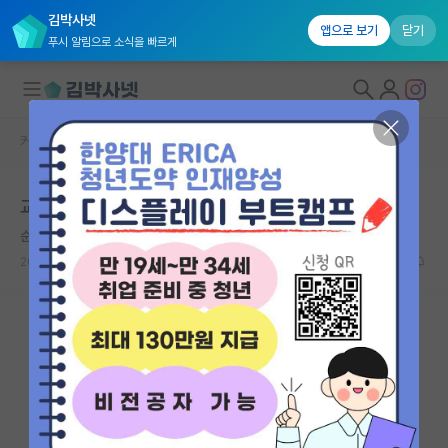
김박사넷
앱으로 보기
닫기
푸시 알림으로 소식을 빠르게
커뮤니티 홈
자유 게시판(아무개랩)
대학원생 모집
교수가 정말 바쁜 직업인가요?
국내대학원 정보
순수한 레프 톨스토이
연구실&오픈랩
2026.05.10
24
24515
커뮤니티
커뮤니티 홈
전체글보기
베스트 게시판
IF 명예의전당