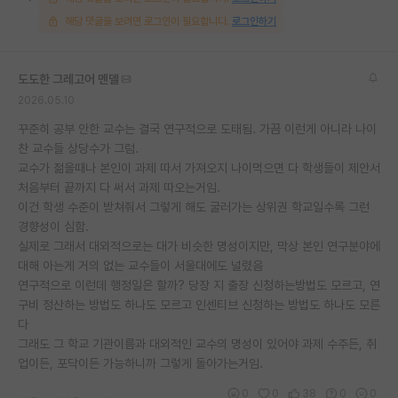
해당 댓글을 보려면 로그인이 필요합니다.
로그인하기
도도한 그레고어 멘델
2026.05.10
꾸준히 공부 안한 교수는 결국 연구적으로 도태됨. 가끔 이런게 아니라 나이
찬 교수들 상당수가 그럼.
교수가 젊을때나 본인이 과제 따서 가져오지 나이먹으면 다 학생들이 제안서
처음부터 끝까지 다 써서 과제 따오는거임.
이건 학생 수준이 받쳐줘서 그렇게 해도 굴러가는 상위권 학교일수록 그런
경향성이 심함.
실제로 그래서 대외적으로는 대가 비슷한 명성이지만, 막상 본인 연구분야에
대해 아는게 거의 없는 교수들이 서울대에도 널렸음
연구적으로 이런데 행정일은 할까? 당장 지 출장 신청하는방법도 모르고, 연
구비 정산하는 방법도 하나도 모르고 인센티브 신청하는 방법도 하나도 모른
다
그래도 그 학교 기관이름과 대외적인 교수의 명성이 있어야 과제 수주든, 취
업이든, 포닥이든 가능하니까 그렇게 돌아가는거임.
0
0
38
0
0