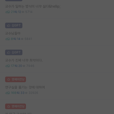
교수가 일하는 방식이 너무 싫다&hellip;
21
12
5714
김GPT
교수님들아
8
14
5841
김GPT
교수가 진짜 너무 최악이다.
17
20
7946
명예의전당
연구실을 옮기는 것에 대하여
168
33
32926
명예의전당