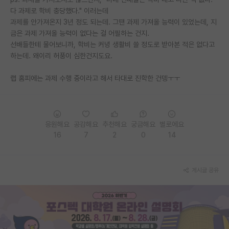
다 과제로 학비 충당했다." 이러는데
PI 전용 게시판
과제를 안가져온지 3년 정도 되는데. 그떈 과제 가져올 능력이 있었는데, 지
금은 과제 가져올 능력이 없다는 걸 어필하는 건지.
인문사회 계열 게시판
선배들한테 물어보니까, 학비는 커녕 생활비 쓸 정도로 받아본 적은 없다고
하는데. 왜이리 허풍이 심한건지도요.
특수/전문대학원 게시판
반도체/AI 게시판
랩 홈피에는 과제 수행 중이라고 해서 타대로 진학한 건뎅ㅜㅜ
장학금/장학생 게시판
학술 정보 게시판
응원해요
공감해요
추천해요
궁금해요
별로에요
16
7
2
0
14
홍보 게시판
커리어
게시글 공유
유학교육
이벤트
반도체 아카데미