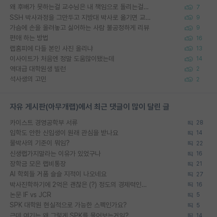
왜 후배가 못하는걸 교수님은 내 책임으로 돌리는걸까요?
7
SSH 박사과정을 그만두고 지방대 박사로 옮기면 교수의 꿈은 끝일까요?
9
가슴에 손을 올려놓고 싫어하는 사람 불공정하게 리뷰
9
편애 하는 방법
16
랩홈피에 다들 본인 사진 올리냐
13
이사이트가 처음엔 정말 도움많이됐는데
14
역대급 대학원생 빌런
2
석사생의 고민
2
자유 게시판(아무개랩)에서 최근 댓글이 많이 달린 글
카이스트 경영공학부 서류
28
입학도 안한 신입생이 원래 관심을 받나요
14
물박사의 기준이 뭐임?
22
신생랩가지말라는 이유가 있었구나
16
장학금 모은 랩비통장
21
AI 학회들 거품 슬슬 지적이 나오네요
27
박사진학하기에 2억은 괜찮은 (?) 정도의 경제력인가요
16
논문 IF vs JCR
5
SPK 대학원 현실적으로 가능한 스펙인가요?
5
근데 여기는 왜 그렇게 SPK를 물어보는거임?
14