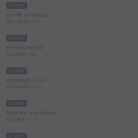
김GPT
남녀 차별 교수가 많나요..?
35
19
7215
김GPT
이런 교수님 계신가요?
5
6
4322
김GPT
논문에 관심없다는 교수
13
12
6087
김GPT
학생 탓 하는 교수는 피하세요
18
3
2112
김GPT