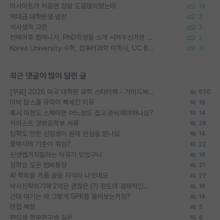
이사이트가 처음엔 정말 도움많이됐는데
14
역대급 대학원생 빌런
2
석사생의 고민
2
컨택이후 랩매니저, PhD학생들 소개 시켜주신거면 거의 컨펌에 가깝나요?
2
Korea University 수학, 컴퓨터과학 이학사, UC Berkeley 산업공학 대학원 공학박사가 되는 것은 쉽지 않겠죠?
11
최근 댓글이 많이 달린 글
[무료] 2026 미국 대학원 유학 스타터팩 - 가이드북 & 합격자 컨택메일 템플릿
650
미박 탑스쿨 유학이 빡세진 이유
19
혹시 이정도 스펙이면 어느정도 잡고 준비해야하나요?
14
카이스트 경영공학부 서류
28
입학도 안한 신입생이 원래 관심을 받나요
14
물박사의 기준이 뭐임?
22
신생랩가지말라는 이유가 있었구나
16
장학금 모은 랩비통장
21
AI 학회들 거품 슬슬 지적이 나오네요
27
박사진학하기에 2억은 괜찮은 (?) 정도의 경제력인가요
16
근데 여기는 왜 그렇게 SPK를 물어보는거임?
14
면접 복장
5
편입생 학부연구생 질문
6