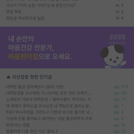
석사가 1저자 논문 가져가는게 흔한건가요?
5
면접 복장
5
편입생 학부연구생 질문
6
🔥 시선집중 핫한 인기글
대학원 월급 정리해준다 (공대 기준)
275
대학원생들 교수에게 가스라이팅 당한 것은 이해가 갑니다. 안타깝네요.
120
소재분야 석박사 대학원생 + 물박사들이 착각하는 거
77
왜 후배가 못하는걸 교수님은 내 책임으로 돌리는걸까요?
7
SSH 박사과정을 그만두고 지방대 박사로 옮기면 교수의 꿈은 끝일까요?
9
가슴에 손을 올려놓고 싫어하는 사람 불공정하게 리뷰
9
편애 하는 방법
16
랩홈피에 다들 본인 사진 올리냐
13