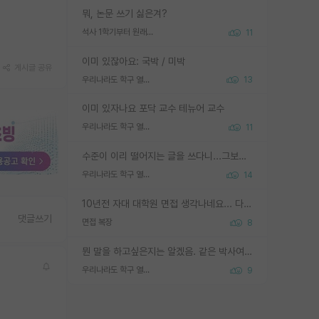
뭐, 논문 쓰기 싫은겨?
석사 1학기부터 원래 논문 작성을 하나요?
11
이미 있잖아요: 국박 / 미박
게시글 공유
우리나라도 학구 열풍보면 Higher Doctorate 학위가 필요하다고 봅니다.
13
이미 있자나요 포닥 교수 테뉴어 교수
우리나라도 학구 열풍보면 Higher Doctorate 학위가 필요하다고 봅니다.
11
수준이 이리 떨어지는 글을 쓰다니...그보다 이런 헛소리에 정성들여 답변해주시는 분들에게 존경심 1 드림
우리나라도 학구 열풍보면 Higher Doctorate 학위가 필요하다고 봅니다.
14
10년전 자대 대학원 면접 생각나네요... 다들 양복에 넥타이까지 하고 갔더니, 국회의원 출마하냐고 놀리셨던. (면접질문내용: 증명사진에선 두상이 계란형인데, 실제론 그렇지 않다. 증명사진이 뭘 증명하고 있는거냐)ㅋㅋㅋㅋ
댓글쓰기
면접 복장
8
뭔 말을 하고싶은지는 알겠음. 같은 박사여도 솔직히 역량 차이가 엄청 나는게 현실임. 근데 그건 박사 이상의 학위를 새로 줄게 아니라 물박사 양성이 안되게끔 제도가 바뀌어야죠.
우리나라도 학구 열풍보면 Higher Doctorate 학위가 필요하다고 봅니다.
9