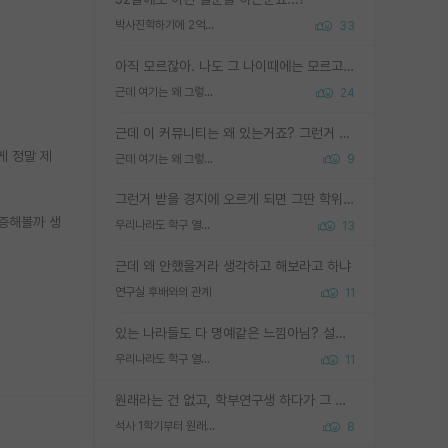
박사진학하기에 2억은 괜찮은 (?) 정도의 경제력인가요
33
아직 모르잖아. 나도 그 나이때에는 모르고 평가 받고 안심하고 싶었어.
근데 여기는 왜 그렇게 SPK를 물어보는거임?
24
근데 이 커뮤니티는 왜 있는거죠? 그런거 쉽게 물어볼수있어서 있는거 아닌가요? 그렇게 보기 싫으면 커뮤니티도 하지마시지 그러면
게 정말 제
근데 여기는 왜 그렇게 SPK를 물어보는거임?
9
그런거 받을 경지에 오르게 되면 그딴 학위명이 필요없음
검증해볼까 생
우리나라도 학구 열풍보면 Higher Doctorate 학위가 필요하다고 봅니다.
13
근데 왜 안했을거라 생각하고 해보라고 하냐
연구실 후배와의 관계
11
있는 나라들도 다 명예같은 느낌아님? 설마 박사끼리 등급나눠서 학위수여하자 같은 헛소리는 아니지? ㅋㅋ
우리나라도 학구 열풍보면 Higher Doctorate 학위가 필요하다고 봅니다.
11
원래라는 건 없고, 학부연구생 하다가 그 랩에 왔으면 연구 하던게 리셋되는게 아니니까 하던 거 진도에 따라 1학기에 바로 쓸 수도 있음. 심지어 석사 진학 전에 1저자 논문 쓰고 오는 애들도 꽤 많음. 타겟 저널이 높은 게 아니라면 석사 1학기여도 무리한 요구는 아님.
석사 1학기부터 원래 논문 작성을 하나요?
8