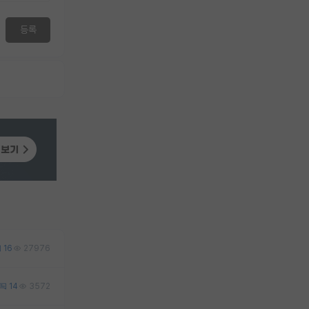
등록
16
27976
14
3572