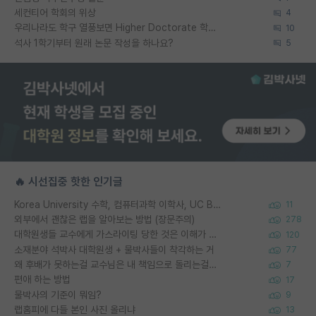
세컨티어 학회의 위상
4
우리나라도 학구 열풍보면 Higher Doctorate 학위가 필요하다고 봅니다.
10
석사 1학기부터 원래 논문 작성을 하나요?
5
🔥 시선집중 핫한 인기글
Korea University 수학, 컴퓨터과학 이학사, UC Berkeley 산업공학 대학원 공학박사가 되는 것은 쉽지 않겠죠?
11
외부에서 괜찮은 랩을 알아보는 방법 (장문주의)
278
대학원생들 교수에게 가스라이팅 당한 것은 이해가 갑니다. 안타깝네요.
120
소재분야 석박사 대학원생 + 물박사들이 착각하는 거
77
왜 후배가 못하는걸 교수님은 내 책임으로 돌리는걸까요?
7
편애 하는 방법
17
물박사의 기준이 뭐임?
9
랩홈피에 다들 본인 사진 올리냐
13