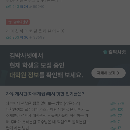
무엇인가를 관두고 싶어하는 분에게
243
24
69940
명예의전당
개 미 친 싸 이 코 같 은 리 뷰 어 새 X
203
36
33599
자유 게시판(아무개랩)에서 핫한 인기글은?
외부에서 괜찮은 랩을 알아보는 방법 (장문주의)
278
대학원생들 교수에게 가스라이팅 당한 것은 이해가 갑니다. 안타깝네요.
120
소재분야 석박사 대학원생 + 물박사들이 착각하는 거
77
왜 후배가 못하는걸 교수님은 내 책임으로 돌리는걸까요?
7
편애 하는 방법
17