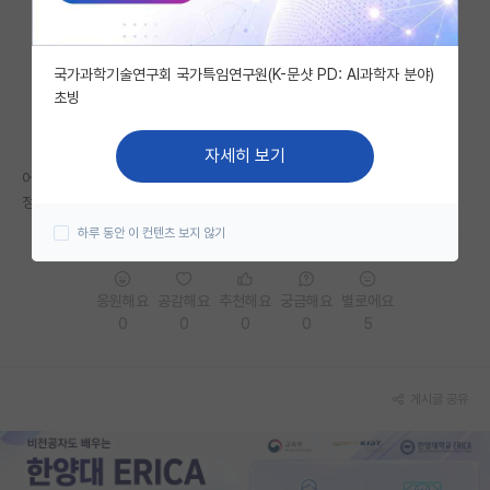
자유 게시판(아무개랩)
국가과학기술연구회 국가특임연구원(K-문샷 PD: AI과학자 분야)
미국 유학 게시판
초빙
미국 대학원 합격 후기 게시판
자세히 보기
대학원생 모집 게시판
어떻게 벗어날 수 있나요?
정말 죽을것 같아요.
대학원 합격 후기 게시판
하루 동안 이 컨텐츠 보지 않기
연구실(PI) 홍보 게시판
응원해요
공감해요
추천해요
궁금해요
별로에요
석박사 채용 정보 게시판
0
0
0
0
5
임용 정보 게시판
학부 인턴 게시판
게시글 공유
취업 게시판
임용 후기 게시판