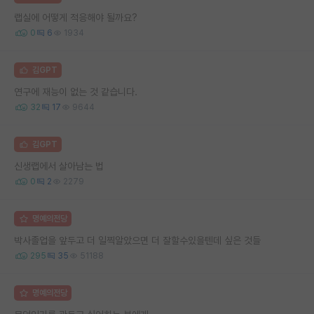
랩실에 어떻게 적응해야 될까요?
0
6
1934
김GPT
연구에 재능이 없는 것 같습니다.
32
17
9644
김GPT
신생랩에서 살아남는 법
0
2
2279
명예의전당
박사졸업을 앞두고 더 일찍알았으면 더 잘할수있을텐데 싶은 것들
295
35
51188
명예의전당