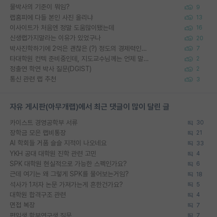
물박사의 기준이 뭐임?
9
랩홈피에 다들 본인 사진 올리냐
13
이사이트가 처음엔 정말 도움많이됐는데
16
신생랩가지말라는 이유가 있었구나
20
박사진학하기에 2억은 괜찮은 (?) 정도의 경제력인가요
7
타대학원 컨텍 준비중인데, 지도교수님께는 언제 말씀드려야 할까요?
2
정출연 학연 박사 질문(DGIST)
2
통신 관련 랩 추천
3
자유 게시판(아무개랩)에서 최근 댓글이 많이 달린 글
카이스트 경영공학부 서류
30
장학금 모은 랩비통장
21
AI 학회들 거품 슬슬 지적이 나오네요
33
YKH 공대 대학원 진학 관련 고민
4
SPK 대학원 현실적으로 가능한 스펙인가요?
6
근데 여기는 왜 그렇게 SPK를 물어보는거임?
18
석사가 1저자 논문 가져가는게 흔한건가요?
5
대학원 합격구조 관련
4
면접 복장
7
편입생 학부연구생 질문
7