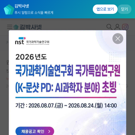
김박사넷
앱으로 보기
닫기
푸시 알림으로 소식을 빠르게
커뮤니티 홈
자유 게시판(아무개랩)
대학원생 모집
권력형 따돌림에서
국내대학원 정보
짓궂은 맹자
연구실&오픈랩
누적 신고가 50개 이상인 사용자입니다.
커뮤니티
2026.05.11
6
1409
커뮤니티 홈
전체글보기
베스트 게시판
IF 명예의전당