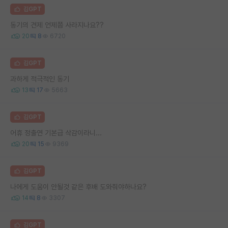
김GPT
동기의 견제 언제쯤 사라지나요??
20
8
6720
김GPT
과하게 적극적인 동기
13
17
5663
김GPT
어휴 정출연 기본급 삭감이라니...
20
15
9369
김GPT
나에게 도움이 안될것 같은 후배 도와줘야하나요?
14
8
3307
김GPT