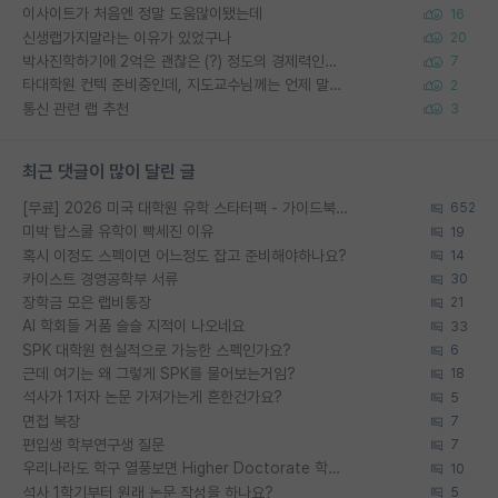
이사이트가 처음엔 정말 도움많이됐는데
16
신생랩가지말라는 이유가 있었구나
20
박사진학하기에 2억은 괜찮은 (?) 정도의 경제력인가요
7
타대학원 컨텍 준비중인데, 지도교수님께는 언제 말씀드려야 할까요?
2
통신 관련 랩 추천
3
최근 댓글이 많이 달린 글
[무료] 2026 미국 대학원 유학 스타터팩 - 가이드북 & 합격자 컨택메일 템플릿
652
미박 탑스쿨 유학이 빡세진 이유
19
혹시 이정도 스펙이면 어느정도 잡고 준비해야하나요?
14
카이스트 경영공학부 서류
30
장학금 모은 랩비통장
21
AI 학회들 거품 슬슬 지적이 나오네요
33
SPK 대학원 현실적으로 가능한 스펙인가요?
6
근데 여기는 왜 그렇게 SPK를 물어보는거임?
18
석사가 1저자 논문 가져가는게 흔한건가요?
5
면접 복장
7
편입생 학부연구생 질문
7
우리나라도 학구 열풍보면 Higher Doctorate 학위가 필요하다고 봅니다.
10
석사 1학기부터 원래 논문 작성을 하나요?
5