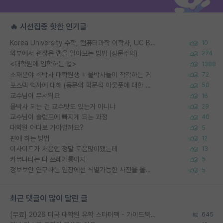
🔥 시선집중 핫한 인기글
Korea University 수학, 컴퓨터과학 이학사, UC Berkeley 산업공학 대학원 공학박사가 되는 것은 쉽지 않겠죠?
10
외부에서 괜찮은 랩을 알아보는 방법 (장문주의)
274
<대학원에 입학하는 법>
1388
소재분야 석박사 대학원생 + 물박사들이 착각하는 거
72
포스텍 억까에 대해 (동문의 학문적 아웃풋에 대한 반박)
50
교수님이 무서워요
16
물박사 되는 건 교수탓도 있는거 아니냐
29
교수님이 슬럼프에 빠지게 되는 과정
40
대학원 어디로 가야할까요?
5
편애 하는 방법
12
이사이트가 처음엔 정말 도움많이됐는데
13
커뮤니티는 다 쓰레기통이지
5
정보보안 연구하는 입장에선 식별가능한 사진을 올리는건 비추이긴함
5
최근 댓글이 많이 달린 글
[무료] 2026 미국 대학원 유학 스타터팩 - 가이드북 & 합격자 컨택메일 템플릿
645