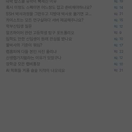
미박 탑스쿨 유학이 빡세진 이유
19
혹시 이정도 스펙이면 어느정도 잡고 준비해야하나요?
14
SSH 박사과정을 그만두고 지방대 박사로 옮기면 교수의 꿈은 끝일까요?
21
카이스트는 모든 연구실마다 서버 제공해주나요?
15
학부신입생 질문
12
알츠하이머 관련 고등학생 탐구 포트폴리오
9
입학도 안한 신입생이 원래 관심을 받나요
10
물박사의 기준이 뭐임?
17
랩홈피에 다들 본인 사진 올리냐
22
신생랩가지말라는 이유가 있었구나
12
장학금 모은 랩비통장
10
AI 학회들 거품 슬슬 지적이 나오네요
21