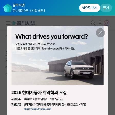
김박사넷
앱으로 보기
닫기
푸시 알림으로 소식을 빠르게
커뮤니티 홈
미국 대학원 합격 후기 게시판
대학원생 모집
[2022 가을학기 Texas A&M 입학] 미국유학 재수 도전
국내대학원 정보
기 - 4편
연구실&오픈랩
김박사넷 유학교육
커뮤니티
2025.05.24
0
1742
커뮤니티 홈
전체글보기
베스트 게시판
IF 명예의전당