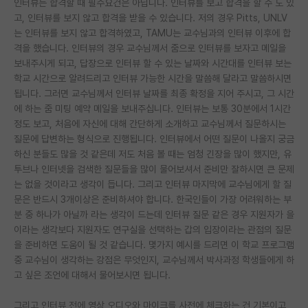
인터뷰는 합격할 때 필수요건은 아닙니다. 인터뷰를 보고 합격을 할 수 도 있
고, 인터뷰를 보지 않고 합격을 받을 수 있습니다. 저의 경우 Pitts, UNLV
PI 전용 게시판
는 인터뷰를 보지 않고 합격하였고, TAMU는 교수님과의 인터뷰 이후에 합
격을 했습니다. 인터뷰의 경우 교수님께서 줌으로 인터뷰를 보자고 메일을
인문사회 계열 게시판
보내주시게 되고, 답장으로 인터뷰 할 수 있는 날짜와 시간대를 인터뷰 보는
특수/전문대학원 게시판
학교 시간으로 알려드리고 인터뷰 가능한 시간을 말씀해 달라고 말씀하시면
됩니다. 그러면 교수님께서 인터뷰 날짜를 최종 확정을 지어 주시고, 그 시간
반도체/AI 게시판
에 하는 줌 미팅 예약 메일을 보내주십니다. 인터뷰는 보통 30분에서 1시간
정도 보고, 처음에 자신에 대해 간단하게 소개하고 교수님께서 질문하시는
장학금/장학생 게시판
질문에 답변하는 형식으로 진행됩니다. 인터뷰에서 어떤 질문이 나올지 궁금
하신 분들도 많을 것 같은데 저도 처음 볼 때는 엄청 긴장을 많이 했지만, 유
학술 정보 게시판
투브나 인터넷을 검색한 질문들을 많이 물어보셔서 준비만 잘하시면 큰 문제
는 없을 것이라고 생각이 듭니다. 그리고 인터뷰 마지막에 교수님에게 할 질
홍보 게시판
문은 반드시 3개이상은 준비하셔야 합니다. 한국인들이 가장 어려워하는 부
커리어
분 중 하나가 아닐까 라는 생각이 드는데 인터뷰 질문 같은 경우 지원자가 을
이라는 생각보다 지원자도 연구실을 선택하는 갑의 입장이라는 관점의 질문
유학교육
을 준비하면 도움이 될 것 같습니다. 몇가지 예시를 드리면 이 학교 프로그램
중 교수님이 생각하는 강점은 무엇인지, 교수님께서 박사과정 학생들에게 하
이벤트
고 싶은 조언에 대해서 물어보시면 됩니다.
반도체 아카데미
그리고 인터뷰 전에 영상 오디오와 마이크를 사전에 체크하는 건 기본이고,