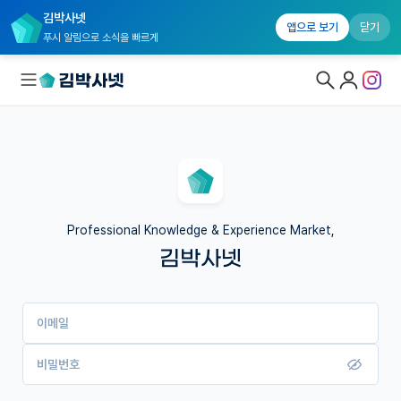
김박사넷
앱으로 보기
닫기
푸시 알림으로 소식을 빠르게
대학원생 모집
국내대학원 정보
연구실&오픈랩
Professional Knowledge & Experience Market,
김박사넷
커뮤니티
커리어
이메일
유학교육
이벤트
비밀번호
반도체 아카데미