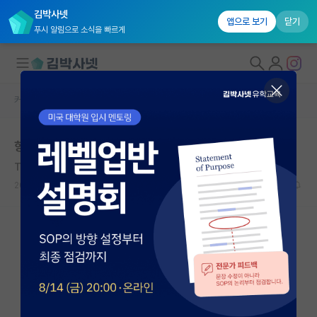
김박사넷
앱으로 보기
닫기
푸시 알림으로 소식을 빠르게
커뮤니티 홈
자유 게시판(아무개랩)
대학원생 모집
항공우주 진로 고민
국내대학원 정보
Theodor Mommsen
연구실&오픈랩
2019.09.25
2
8247
커뮤니티
커뮤니티 홈
전체글보기
베스트 게시판
IF 명예의전당