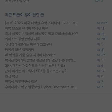
통신 관련 랩 추천
2
최근 댓글이 많이 달린 글
[무료] 2026 미국 대학원 유학 스타터팩 - 가이드북 & 합격자 컨택메일 템플릿
652
미박 탑스쿨 유학이 빡세진 이유
19
혹시 이정도 스펙이면 어느정도 잡고 준비해야하나요?
14
카이스트 경영공학부 서류
29
신생랩가지말라는 이유가 있었구나
18
장학금 모은 랩비통장
21
AI 학회들 거품 슬슬 지적이 나오네요
32
박사진학하기에 2억은 괜찮은 (?) 정도의 경제력인가요
16
SPK 대학원 현실적으로 가능한 스펙인가요?
6
근데 여기는 왜 그렇게 SPK를 물어보는거임?
17
면접 복장
6
편입생 학부연구생 질문
7
우리나라도 학구 열풍보면 Higher Doctorate 학위가 필요하다고 봅니다.
7