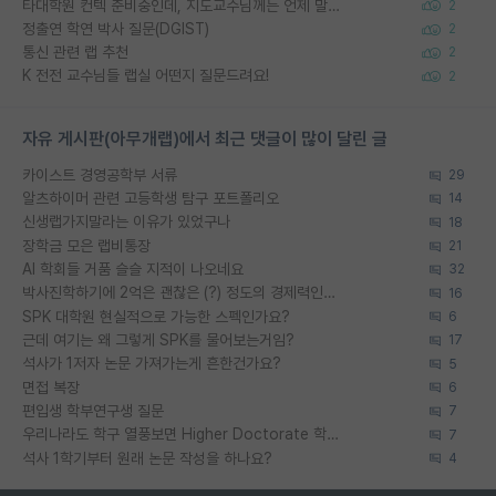
타대학원 컨텍 준비중인데, 지도교수님께는 언제 말씀드려야 할까요?
2
정출연 학연 박사 질문(DGIST)
2
통신 관련 랩 추천
2
K 전전 교수님들 랩실 어떤지 질문드려요!
2
자유 게시판(아무개랩)에서 최근 댓글이 많이 달린 글
카이스트 경영공학부 서류
29
알츠하이머 관련 고등학생 탐구 포트폴리오
14
신생랩가지말라는 이유가 있었구나
18
장학금 모은 랩비통장
21
AI 학회들 거품 슬슬 지적이 나오네요
32
박사진학하기에 2억은 괜찮은 (?) 정도의 경제력인가요
16
SPK 대학원 현실적으로 가능한 스펙인가요?
6
근데 여기는 왜 그렇게 SPK를 물어보는거임?
17
석사가 1저자 논문 가져가는게 흔한건가요?
5
면접 복장
6
편입생 학부연구생 질문
7
우리나라도 학구 열풍보면 Higher Doctorate 학위가 필요하다고 봅니다.
7
석사 1학기부터 원래 논문 작성을 하나요?
4