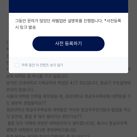
자유 게시판(아무개랩)
그동안 문의가 많았던 레벨업반 설명회를 진행합니다. *사전등록
미국 유학 게시판
시 링크 발송
미국 대학원 합격 후기 게시판
안녕하세요. 취업과 대학원 진학 중에 고민하고 있는 학생입니다.
사전 등록하기
대학원생 모집 게시판
취업준비를 하면서도 자꾸 항공쪽에 꿈이 사라지지 않네요. 물론 꿈과 현실
은 다르겠지만요.
대학원 합격 후기 게시판
만약 항공우주공학 대학원을 진학한다고 했을 때,
하루 동안 이 컨텐츠 보지 않기
카이스트는 제가 못 갈거 같고, 서울대 항공우주대학원과 경상대 항공우주특
연구실(PI) 홍보 게시판
성화 대학원 중 하나를 가고 싶습니다.
성적은 건국대학교 기계공학과 학점은 4.17 정도입니다. 항공기 구조설계에
석박사 채용 정보 게시판
관심이 있습니다.
서울대 대학원 진학을 못하였을 때, 경상대학교 항공우주특성화 대학원을 가
임용 정보 게시판
도 충분히 괜찮을까요??
학부 인턴 게시판
경상대학교 항공우주특성화 대학원은 카이와 항공우주연구원과 협업을 하는
것 같은데, 졸업 후 많이 들어가는 편인가요??
취업 게시판
물론 모두 저에게 과분한 대학원이라고 생각합니다만, 혹시나 항공우주쪽
괜찮은 대학원이 있다면 추천부탁드립니당.
임용 후기 게시판
최종 목표는 카이와 항공우주연구원 중 하나입니다.