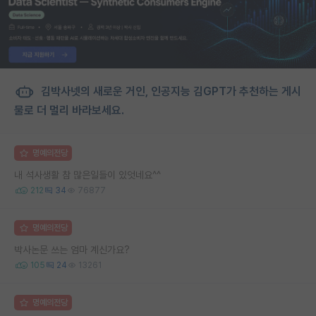
김박사넷의 새로운 거인, 인공지능 김GPT가 추천하는 게시
물로 더 멀리 바라보세요.
명예의전당
내 석사생활 참 많은일들이 있엇네요^^
212
34
76877
명예의전당
박사논문 쓰는 엄마 계신가요?
105
24
13261
명예의전당