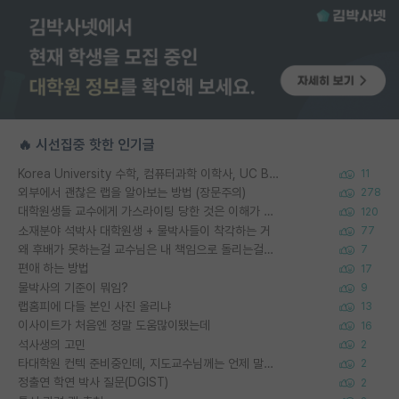
🔥 시선집중 핫한 인기글
Korea University 수학, 컴퓨터과학 이학사, UC Berkeley 산업공학 대학원 공학박사가 되는 것은 쉽지 않겠죠?
11
외부에서 괜찮은 랩을 알아보는 방법 (장문주의)
278
대학원생들 교수에게 가스라이팅 당한 것은 이해가 갑니다. 안타깝네요.
120
소재분야 석박사 대학원생 + 물박사들이 착각하는 거
77
왜 후배가 못하는걸 교수님은 내 책임으로 돌리는걸까요?
7
편애 하는 방법
17
물박사의 기준이 뭐임?
9
랩홈피에 다들 본인 사진 올리냐
13
이사이트가 처음엔 정말 도움많이됐는데
16
석사생의 고민
2
타대학원 컨텍 준비중인데, 지도교수님께는 언제 말씀드려야 할까요?
2
정출연 학연 박사 질문(DGIST)
2