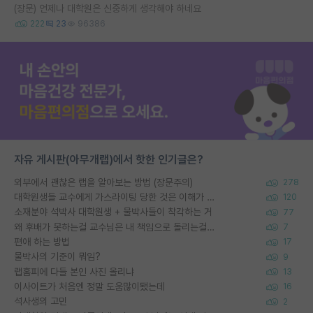
(장문) 언제나 대학원은 신중하게 생각해야 하네요
222
23
96386
자유 게시판(아무개랩)에서 핫한 인기글은?
외부에서 괜찮은 랩을 알아보는 방법 (장문주의)
278
대학원생들 교수에게 가스라이팅 당한 것은 이해가 갑니다. 안타깝네요.
120
소재분야 석박사 대학원생 + 물박사들이 착각하는 거
77
왜 후배가 못하는걸 교수님은 내 책임으로 돌리는걸까요?
7
편애 하는 방법
17
물박사의 기준이 뭐임?
9
랩홈피에 다들 본인 사진 올리냐
13
이사이트가 처음엔 정말 도움많이됐는데
16
석사생의 고민
2