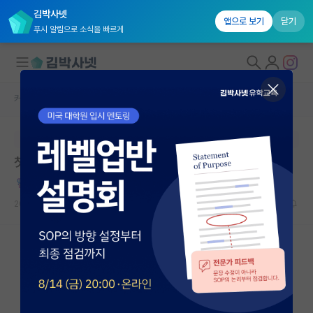
김박사넷
앱으로 보기
닫기
푸시 알림으로 소식을 빠르게
커뮤니티 홈
자유 게시판(아무개랩)
대학원생 모집
본문이 수정되지 않는 박제글입니다.
국내대학원 정보
첫 citation 뽕맛이 엄청나네요...
연구실&오픈랩
허탈한 에르빈 슈뢰딩거
커뮤니티
2025.08.18
10
23085
커뮤니티 홈
전체글보기
베스트 게시판
IF 명예의전당