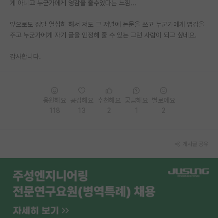
게 아니고 누군가에게 영감을 줄수있다는 느낌...
PI 전용 게시판
앞으로도 정말 열심히 해서 저도 그 저널에 논문을 쓰고 누군가에게 영감을
인문사회 계열 게시판
주고 누군가에게 자기 글을 인정해 줄 수 있는 그런 사람이 되고 싶네요.
특수/전문대학원 게시판
감사합니다.
반도체/AI 게시판
장학금/장학생 게시판
응원해요
공감해요
추천해요
궁금해요
별로에요
118
13
2
1
2
학술 정보 게시판
홍보 게시판
게시글 공유
커리어
유학교육
이벤트
반도체 아카데미