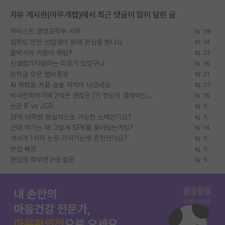
자유 게시판(아무개랩)에서 최근 댓글이 많이 달린 글
카이스트 경영공학부 서류
28
입학도 안한 신입생이 원래 관심을 받나요
14
물박사의 기준이 뭐임?
22
신생랩가지말라는 이유가 있었구나
16
장학금 모은 랩비통장
21
AI 학회들 거품 슬슬 지적이 나오네요
27
박사진학하기에 2억은 괜찮은 (?) 정도의 경제력인가요
16
논문 IF vs JCR
5
SPK 대학원 현실적으로 가능한 스펙인가요?
5
근데 여기는 왜 그렇게 SPK를 물어보는거임?
14
석사가 1저자 논문 가져가는게 흔한건가요?
5
면접 복장
5
편입생 학부연구생 질문
6