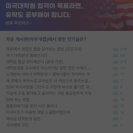
자유 게시판(아무개랩)에서 핫한 인기글은?
외부에서 괜찮은 랩을 알아보는 방법 (장문주의)
276
여기 대학원생 홈페이지다
59
대학원 월급 정리해준다 (공대 기준)
275
대학원생들 교수에게 가스라이팅 당한 것은 이해가 갑니다. 안타깝네요.
120
소재분야 석박사 대학원생 + 물박사들이 착각하는 거
77
왜 후배가 못하는걸 교수님은 내 책임으로 돌리는걸까요?
7
SSH 박사과정을 그만두고 지방대 박사로 옮기면 교수의 꿈은 끝일까요?
9
가슴에 손을 올려놓고 싫어하는 사람 불공정하게 리뷰
9
편애 하는 방법
16
랩홈피에 다들 본인 사진 올리냐
13
이사이트가 처음엔 정말 도움많이됐는데
14
역대급 대학원생 빌런
2
석사생의 고민
2