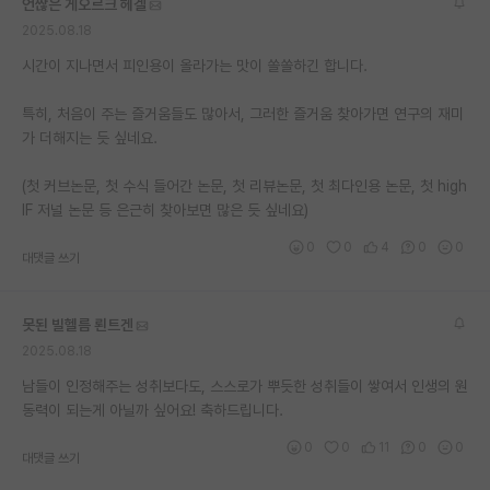
언짢은 게오르크 헤겔
2025.08.18
시간이 지나면서 피인용이 올라가는 맛이 쏠쏠하긴 합니다.
특히, 처음이 주는 즐거움들도 많아서, 그러한 즐거움 찾아가면 연구의 재미
가 더해지는 듯 싶네요.
(첫 커브논문, 첫 수식 들어간 논문, 첫 리뷰논문, 첫 최다인용 논문, 첫 high
IF 저널 논문 등 은근히 찾아보면 많은 듯 싶네요)
0
0
4
0
0
대댓글 쓰기
못된 빌헬름 뢴트겐
2025.08.18
남들이 인정해주는 성취보다도, 스스로가 뿌듯한 성취들이 쌓여서 인생의 원
동력이 되는게 아닐까 싶어요! 축하드립니다.
0
0
11
0
0
대댓글 쓰기