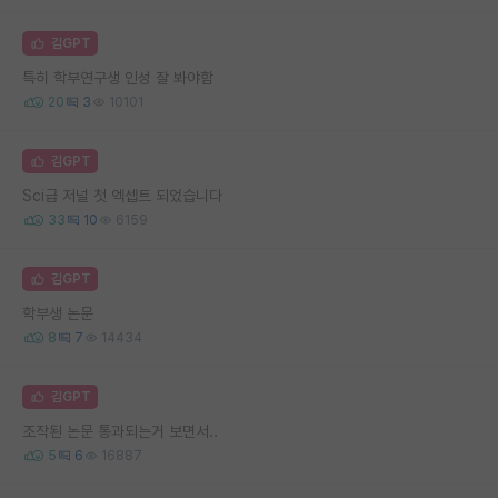
김GPT
특히 학부연구생 인성 잘 봐야함
20
3
10101
김GPT
Sci급 저널 첫 엑셉트 되었습니다
33
10
6159
김GPT
학부생 논문
8
7
14434
김GPT
조작된 논문 통과되는거 보면서..
5
6
16887