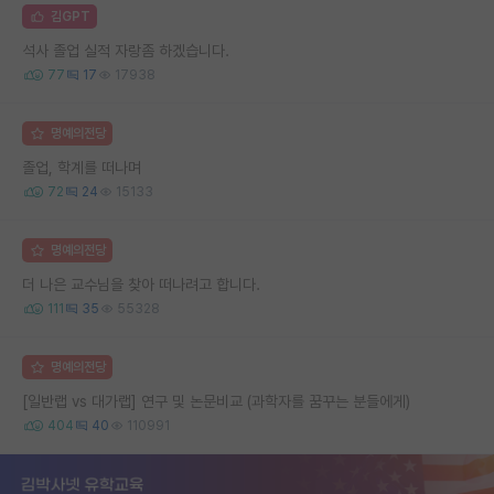
김GPT
석사 졸업 실적 자랑좀 하겠습니다.
77
17
17938
명예의전당
졸업, 학계를 떠나며
72
24
15133
명예의전당
더 나은 교수님을 찾아 떠나려고 합니다.
111
35
55328
명예의전당
[일반랩 vs 대가랩] 연구 및 논문비교 (과학자를 꿈꾸는 분들에게)
404
40
110991