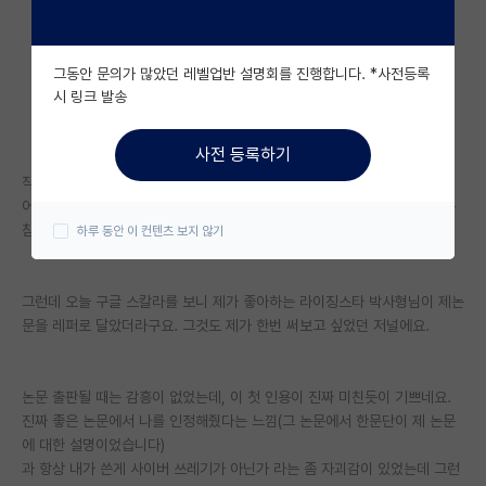
자유 게시판(아무개랩)
그동안 문의가 많았던 레벨업반 설명회를 진행합니다. *사전등록
미국 유학 게시판
시 링크 발송
미국 대학원 합격 후기 게시판
사전 등록하기
대학원생 모집 게시판
작년 학부때 진짜 먼깡인지도 모르게 학회에 발표하고 스페셜 이슈를 타고,
어찌저찌 논문을 출판했었습니다. 애정은 참 많이 들어갔지만, 글 자체에는
대학원 합격 후기 게시판
참 아쉬움이 많은 글이었습니다
하루 동안 이 컨텐츠 보지 않기
연구실(PI) 홍보 게시판
석박사 채용 정보 게시판
그런데 오늘 구글 스칼라를 보니 제가 좋아하는 라이징스타 박사형님이 제논
문을 레퍼로 달았더라구요. 그것도 제가 한번 써보고 싶었던 저널에요.
임용 정보 게시판
학부 인턴 게시판
논문 출판될 때는 감흥이 없었는데, 이 첫 인용이 진짜 미친듯이 기쁘네요.
진짜 좋은 논문에서 나를 인정해줬다는 느낌(그 논문에서 한문단이 제 논문
취업 게시판
에 대한 설명이었습니다)
과 항상 내가 쓴게 사이버 쓰레기가 아닌가 라는 좀 자괴감이 있었는데 그런
임용 후기 게시판