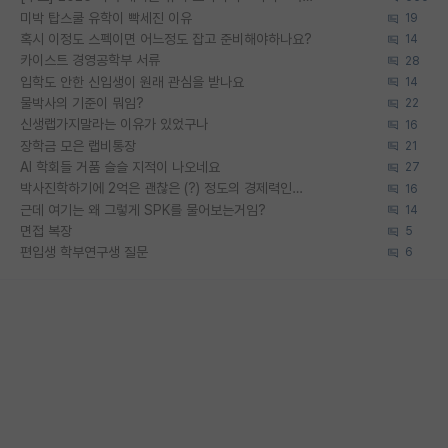
미박 탑스쿨 유학이 빡세진 이유
19
혹시 이정도 스펙이면 어느정도 잡고 준비해야하나요?
14
카이스트 경영공학부 서류
28
입학도 안한 신입생이 원래 관심을 받나요
14
물박사의 기준이 뭐임?
22
신생랩가지말라는 이유가 있었구나
16
장학금 모은 랩비통장
21
AI 학회들 거품 슬슬 지적이 나오네요
27
박사진학하기에 2억은 괜찮은 (?) 정도의 경제력인가요
16
근데 여기는 왜 그렇게 SPK를 물어보는거임?
14
면접 복장
5
편입생 학부연구생 질문
6