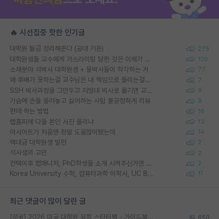
🔥 시선집중 핫한 인기글
대학원 월급 정리해준다 (공대 기준)
275
대학원생들 교수에게 가스라이팅 당한 것은 이해가 갑니다. 안타깝네요.
120
소재분야 석박사 대학원생 + 물박사들이 착각하는 거
77
왜 후배가 못하는걸 교수님은 내 책임으로 돌리는걸까요?
7
SSH 박사과정을 그만두고 지방대 박사로 옮기면 교수의 꿈은 끝일까요?
9
가슴에 손을 올려놓고 싫어하는 사람 불공정하게 리뷰
9
편애 하는 방법
16
랩홈피에 다들 본인 사진 올리냐
13
이사이트가 처음엔 정말 도움많이됐는데
14
역대급 대학원생 빌런
2
석사생의 고민
2
컨택이후 랩매니저, PhD학생들 소개 시켜주신거면 거의 컨펌에 가깝나요?
2
Korea University 수학, 컴퓨터과학 이학사, UC Berkeley 산업공학 대학원 공학박사가 되는 것은 쉽지 않겠죠?
11
최근 댓글이 많이 달린 글
[무료] 2026 미국 대학원 유학 스타터팩 - 가이드북 & 합격자 컨택메일 템플릿
650