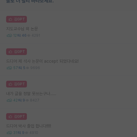
물로 더 멀리 바라보세요.
김GPT
지도교수님 외 논문
12
46
4291
김GPT
드디어 제 석사 논문이 accept 되었다네요!
57
5
9696
김GPT
내가 글을 정말 못쓰는구나.....
42
9
8427
김GPT
드디어 박사 졸업 합니다!!!!!
31
9
4910