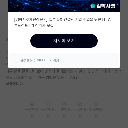
자유 게시판(아무개랩)
[김박사넷재팬라운지] 일본 DX 컨설팅 기업 취업을 위한 IT, AI
미국 유학 게시판
부트캠프 1기 참가자 모집
미국 대학원 합격 후기 게시판
이제 막 대학원 진학에 관심이 생긴 기계공학과 2학년 학생입니다.
자세히 보기
대학원생 모집 게시판
대학원 진학을 고려하니 자연스럽게 등록금과 인건비는 어느정도 나오는가
에 대한 생각으로 이어졌습니다.
대학원 합격 후기 게시판
제가 진학하고자 하는 랩의 장학금과 인건비는 어디서 정보를 얻을 수 있나
하루 동안 이 컨텐츠 보지 않기
요?
연구실(PI) 홍보 게시판
다른 분들 글을 찾아보니 면접때 물어보시는 거 같던데, 면접 이외에 직접적
으로 정보를 얻을 수 있는 방법은 없는 건가요?
석박사 채용 정보 게시판
궁금합니다.
임용 정보 게시판
학부 인턴 게시판
응원해요
공감해요
추천해요
궁금해요
별로에요
취업 게시판
0
0
0
0
0
임용 후기 게시판