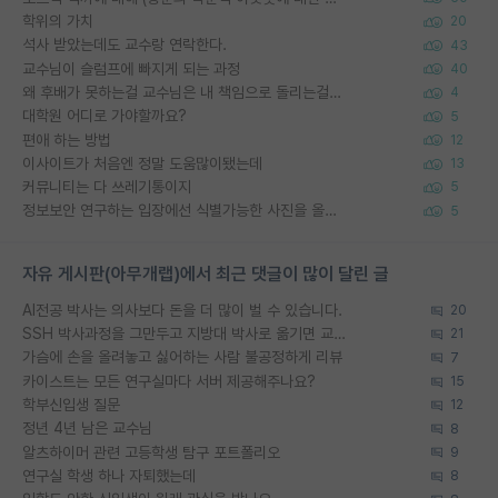
학위의 가치
20
석사 받았는데도 교수랑 연락한다.
43
교수님이 슬럼프에 빠지게 되는 과정
40
왜 후배가 못하는걸 교수님은 내 책임으로 돌리는걸까요?
4
대학원 어디로 가야할까요?
5
편애 하는 방법
12
이사이트가 처음엔 정말 도움많이됐는데
13
커뮤니티는 다 쓰레기통이지
5
정보보안 연구하는 입장에선 식별가능한 사진을 올리는건 비추이긴함
5
자유 게시판(아무개랩)에서 최근 댓글이 많이 달린 글
AI전공 박사는 의사보다 돈을 더 많이 벌 수 있습니다.
20
SSH 박사과정을 그만두고 지방대 박사로 옮기면 교수의 꿈은 끝일까요?
21
가슴에 손을 올려놓고 싫어하는 사람 불공정하게 리뷰
7
카이스트는 모든 연구실마다 서버 제공해주나요?
15
학부신입생 질문
12
정년 4년 남은 교수님
8
알츠하이머 관련 고등학생 탐구 포트폴리오
9
연구실 학생 하나 자퇴했는데
8