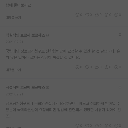
랩에 물어보세요
재팬라운지 🌸
0
0
0
0
0
대댓글 쓰기
직설적인 호르헤 보르헤스
2021.02.21
국립대면 정보공개청구로 산학협력단에 요청할 수 있긴 할 것 같습니다. 흔
치 않은 일이라 절차는 상당히 복잡할 것 같네요.
0
0
0
0
0
대댓글 쓰기
직설적인 호르헤 보르헤스
2021.02.21
정보공개청구보다 국회의원실에서 요청하면 더 빠르고 정확하게 받아낼 수
있는데 국회의원실에 요청하려면 입법에 관련돼서 정당한 사유가 있어야 겠
죠..
0
0
0
0
0