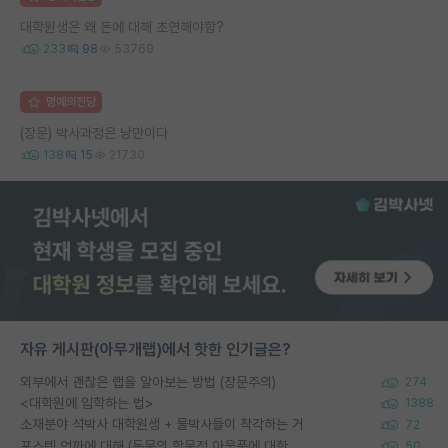
대학원생은 왜 돈에 대해 초연해야함?
233
98
53769
명예의전당
(장문) 박사과정은 낭만이다
138
15
21730
자유 게시판(아무개랩)에서 핫한 인기글은?
외부에서 괜찮은 랩을 알아보는 방법 (장문주의)
274
<대학원에 입학하는 법>
1388
소재분야 석박사 대학원생 + 물박사들이 착각하는 거
72
포스텍 억까에 대해 (동문의 학문적 아웃풋에 대한 반박)
50