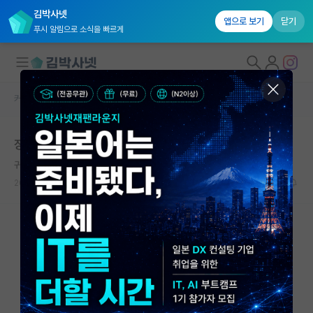
김박사넷
앱으로 보기
닫기
푸시 알림으로 소식을 빠르게
커뮤니티 홈
자유 게시판(아무개랩)
대학원생 모집
장학금 및 인건비?
국내대학원 정보
귀여운 루이 파스퇴르
연구실&오픈랩
2021.02.21
5
2869
커뮤니티
커뮤니티 홈
전체글보기
베스트 게시판
IF 명예의전당