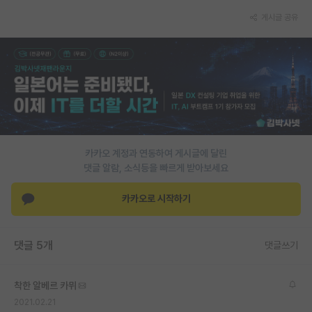
게시글 공유
PI 전용 게시판
인문사회 계열 게시판
특수/전문대학원 게시판
반도체/AI 게시판
장학금/장학생 게시판
카카오 계정과 연동하여 게시글에 달린
학술 정보 게시판
댓글 알람, 소식등을 빠르게 받아보세요
홍보 게시판
카카오로 시작하기
커리어
유학교육
댓글 5개
댓글쓰기
이벤트
착한 알베르 카뮈
반도체 아카데미
2021.02.21