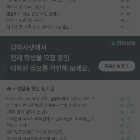
입학도 안한 신입생이 원래 관심을 받나요
8
물박사의 기준이 뭐임?
14
랩홈피에 다들 본인 사진 올리냐
19
장학금 모은 랩비통장
7
AI 학회들 거품 슬슬 지적이 나오네요
7
🔥 시선집중 핫한 인기글
Korea University 수학, 컴퓨터과학 이학사, UC Berkeley 산업공학 대학원 공학박사가 되는 것은 쉽지 않겠죠?
9
외부에서 괜찮은 랩을 알아보는 방법 (장문주의)
274
<대학원에 입학하는 법>
1388
소재분야 석박사 대학원생 + 물박사들이 착각하는 거
72
학위의 가치
20
석사 받았는데도 교수랑 연락한다.
43
교수님이 슬럼프에 빠지게 되는 과정
40