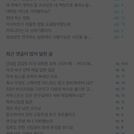
왜 후배가 못하는걸 교수님은 내 책임으로 돌리는걸까요?
4
대학원 어디로 가야할까요?
5
편애 하는 방법
12
이사이트가 처음엔 정말 도움많이됐는데
13
커뮤니티는 다 쓰레기통이지
5
정보보안 연구하는 입장에선 식별가능한 사진을 올리는건 비추이긴함
5
최근 댓글이 많이 달린 글
[무료] 2026 미국 대학원 유학 스타터팩 - 가이드북 & 합격자 컨택메일 템플릿
645
미국 박사 컨택 메일 답변 질문
10
미박 탑스쿨 유학이 빡세진 이유
17
혹시 이정도 스펙이면 어느정도 잡고 준비해야하나요?
14
SSH 박사과정을 그만두고 지방대 박사로 옮기면 교수의 꿈은 끝일까요?
21
카이스트는 모든 연구실마다 서버 제공해주나요?
15
학부신입생 질문
12
정년 4년 남은 교수님
8
알츠하이머 관련 고등학생 탐구 포트폴리오
9
연구실 학생 하나 자퇴했는데
8
입학도 안한 신입생이 원래 관심을 받나요
8
물박사의 기준이 뭐임?
14