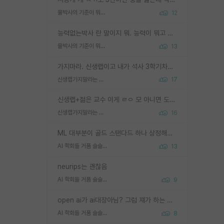
물박사의 기준이 뭐임?
12
능력없는박사 란 말이지 뭐. 능력이 뭐고 능력이 있다는게 뭔지는 사람마다 기준이 다르니까 얘기해봐야 서로 자기 기준만 얘기해서 논쟁이 끝이 안나고. 주위에서 능력있고 야심있는 신입생이 교수가 유의미한 피드백을 아예 안주면서 제대로된 과제에 참여해볼 기회도 제공하지 않고 잡일 뺑뺑이만 돌려서 맨날 단순작업만 하면서 밤새다가 눈빛이 점점 죽어가는걸 본 사람은 물박사는 교수탓이라고 하고, 교수는 이것저것 알려도 주고 기회도 주고 사수 동기 붙여주면서 어떻게든 끌고가려고 하는데 본인이 매일 뺀질거리면서 출근 하는둥마는둥 하다가 기껏 와서도 폰이나 쳐다보다가 실험 망치고 저녁약속있어서 먼저 가볼게요~ 하는걸 본 사람은 물박사는 본인탓이라고 함.
물박사의 기준이 뭐임?
13
가지마라. 신생랩이고 내가 석사 3학기차인데 최고참인데 나도 아무것도 모르는데 교수가 후배들 왜 논문 교육 안시키냐. 논문 왜 안 써오냐 닦달한다
신생랩가지말라는 이유가 있었구나
17
신생랩+젊은 교수 이게 ㄹㅇ 모 아니면 도인듯.
신생랩가지말라는 이유가 있었구나
16
ML 대부분이 골드 스탠다드 하나 상정해놓고 (벤치마크 데이터셋이 여러 개면 여러 개 상정) 그거 얼마나 잘 맞추나 싸움임 가끔 번뜩이는 설계 철학을 보여주는 논문들도 있지만 대부분 그거 성적 얼마나 더 올리느라에 혈안이 되어 있는 측면이 잇음
AI 학회들 거품 슬슬 지적이 나오네요
13
neurips는 괜찮음
AI 학회들 거품 슬슬 지적이 나오네요
9
open ai가 ai대장아님? 그럼 쟤가 하는 말이 다 맞겠네
AI 학회들 거품 슬슬 지적이 나오네요
8