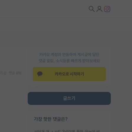
카카오 계정과 연동하여 게시글에 달린
댓글 알람, 소식등을 빠르게 받아보세요
기
댓글 알람
카카오로 시작하기
글쓰기
가장 핫한 댓글은?
서당개 개 ㅅㄲ도 3년이면 풍월 읊는데 박사 5년 이상 대리고 있으면서 물된건 교수 탓 맞는ㄱ게 거기가 서당이 아니란 소리임