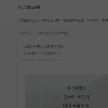
대학원생 모집
국내대학원 정보
연구실&오픈랩
커뮤니티
커리
커뮤니티 홈
자유 게시판(아무개랩)
<대학원에 입학하는 법>
심심한 마이클 패러데이
2022.03.09
83
294845