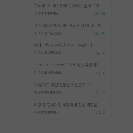
신생랩 1기 출신인데 신생랩은 줠라 무거운 바벨 같은거임. 들면 대박인데 못들면 깔려 죽음. 아무도 알려주지 않는 환경에서 자생해야하지만, 일단 살아남았다면 그 어떤 사람보다 악착같고 생존력 높은 사람으로 거듭날 수 있음
신생랩가지말라는 이유가 있었구나
18
뭐 토익같은게 되버린거죠 토익 900이라고 영어잘하는건 아닙니다만 잘하는사람은 다 900을 넘는 그런
AI 학회들 거품 슬슬 지적이 나오네요
10
내가 그렇게 말할땐 신고나 누르더니
AI 학회들 거품 슬슬 지적이 나오네요
11
ㅋㅋㅋㅋㅋㅋ ㅠㅠ 그래서 일단 유명해지는게 중요한거같습니다
AI 학회들 거품 슬슬 지적이 나오네요
8
32살에도 이런 질문을 하는군요...?
박사진학하기에 2억은 괜찮은 (?) 정도의 경제력인가요
22
나랑 걍 판박이인 상황이네 진심 뭐같음
신생랩가지말라는 이유가 있었구나
8