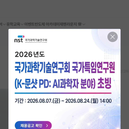
어
유학교육
이벤트
반도체 아카데미
재팬라운지 🌸
스크랩
신고하