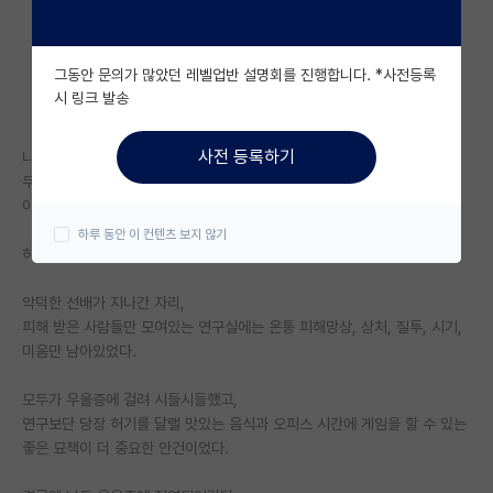
자유 게시판(아무개랩)
그동안 문의가 많았던 레벨업반 설명회를 진행합니다. *사전등록
미국 유학 게시판
시 링크 발송
미국 대학원 합격 후기 게시판
사전 등록하기
나는 연구를 참 사랑했다.
대학원생 모집 게시판
무언가를 골똘히 고민하는 것을 사랑했고,
아무도 해보지 않은 것을 시도한다는 사실을 사랑했다.
대학원 합격 후기 게시판
하루 동안 이 컨텐츠 보지 않기
하지만 사람은 내 맘대로 되는 것이 없었다.
연구실(PI) 홍보 게시판
악덕한 선배가 지나간 자리,
석박사 채용 정보 게시판
피해 받은 사람들만 모여있는 연구실에는 온통 피해망상, 상처, 질투, 시기,
임용 정보 게시판
미움만 남아있었다.
학부 인턴 게시판
모두가 우울증에 걸려 시들시들했고,
연구보단 당장 허기를 달랠 맛있는 음식과 오피스 시간에 게임을 할 수 있는
취업 게시판
좋은 묘책이 더 중요한 안건이었다.
임용 후기 게시판