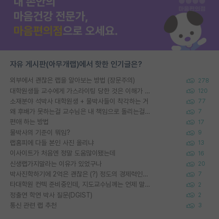
자유 게시판(아무개랩)에서 핫한 인기글은?
외부에서 괜찮은 랩을 알아보는 방법 (장문주의)
278
대학원생들 교수에게 가스라이팅 당한 것은 이해가 갑니다. 안타깝네요.
120
소재분야 석박사 대학원생 + 물박사들이 착각하는 거
77
왜 후배가 못하는걸 교수님은 내 책임으로 돌리는걸까요?
7
편애 하는 방법
17
물박사의 기준이 뭐임?
9
랩홈피에 다들 본인 사진 올리냐
13
이사이트가 처음엔 정말 도움많이됐는데
16
신생랩가지말라는 이유가 있었구나
20
박사진학하기에 2억은 괜찮은 (?) 정도의 경제력인가요
7
타대학원 컨텍 준비중인데, 지도교수님께는 언제 말씀드려야 할까요?
2
정출연 학연 박사 질문(DGIST)
2
통신 관련 랩 추천
3