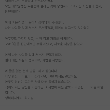
결국엔 나도 우울증에 전염되어갔다.
모든 대학원생은 우울증에 걸리는 것이 당연하다고 여기는 사람들과 함께,
PI 전용 게시판
당연해졌다.
인문사회 계열 게시판
이내 마음의 병이 몸까지 갉아먹기 시작했다.
특수/전문대학원 게시판
나는 사람들 앞에 서는게 무서워졌고, 더이상 살고싶지 않아졌다.
반도체/AI 게시판
아무것도 따지지 않고, 눈 딱 감고 자퇴를 해버렸다.
꼬박 3달을 집안에서만 누워 지냈고, 새로운 직장을 찾았다.
장학금/장학생 게시판
이제 나는 사람들 앞에 서는게 두렵지 않다.
학술 정보 게시판
일에 대한 욕심도 생겼으며, 사람을 사랑한다.
홍보 게시판
이 글을 읽는 분께 말씀드리고 싶습니다.
커리어
너무 힘들고 아프다고 생각되면, 그만 하셔도 괜찮아요.
아무도 당신이 그만둔 것에 대해 욕하지 않습니다.
유학교육
적어도 지금 당신을 괴롭히는 그 사람이 하는 말보다 따뜻한 이야기를 해줄
겁니다.
이벤트
행복해지세요. 화이팅.
반도체 아카데미