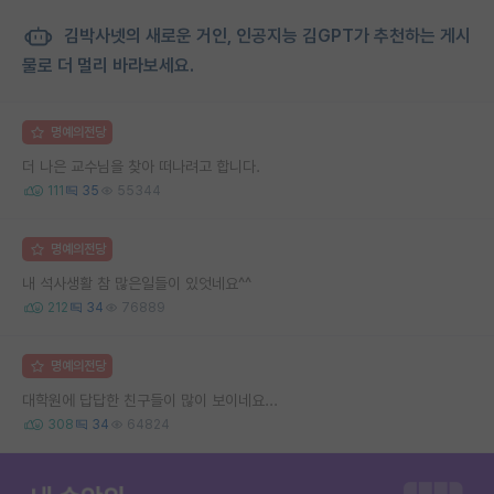
김박사넷의 새로운 거인, 인공지능 김GPT가 추천하는 게시
물로 더 멀리 바라보세요.
명예의전당
더 나은 교수님을 찾아 떠나려고 합니다.
111
35
55344
명예의전당
내 석사생활 참 많은일들이 있엇네요^^
212
34
76889
명예의전당
대학원에 답답한 친구들이 많이 보이네요...
308
34
64824