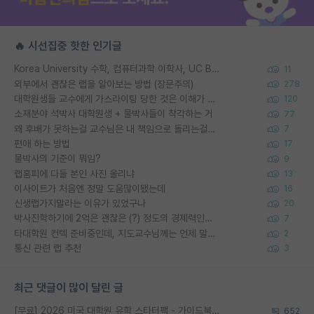
🔥 시선집중 핫한 인기글
Korea University 수학, 컴퓨터과학 이학사, UC Berkeley 산업공학 대학원 공학박사가 되는 것은 쉽지 않겠죠?
11
외부에서 괜찮은 랩을 알아보는 방법 (장문주의)
278
대학원생들 교수에게 가스라이팅 당한 것은 이해가 갑니다. 안타깝네요.
120
소재분야 석박사 대학원생 + 물박사들이 착각하는 거
77
왜 후배가 못하는걸 교수님은 내 책임으로 돌리는걸까요?
7
편애 하는 방법
17
물박사의 기준이 뭐임?
9
랩홈피에 다들 본인 사진 올리냐
13
이사이트가 처음엔 정말 도움많이됐는데
16
신생랩가지말라는 이유가 있었구나
20
박사진학하기에 2억은 괜찮은 (?) 정도의 경제력인가요
7
타대학원 컨텍 준비중인데, 지도교수님께는 언제 말씀드려야 할까요?
2
통신 관련 랩 추천
3
최근 댓글이 많이 달린 글
[무료] 2026 미국 대학원 유학 스타터팩 - 가이드북 & 합격자 컨택메일 템플릿
652