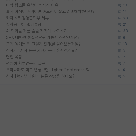
미박 탑스쿨 유학이 빡세진 이유
19
혹시 이정도 스펙이면 어느정도 잡고 준비해야하나요?
14
카이스트 경영공학부 서류
30
장학금 모은 랩비통장
21
AI 학회들 거품 슬슬 지적이 나오네요
33
SPK 대학원 현실적으로 가능한 스펙인가요?
6
근데 여기는 왜 그렇게 SPK를 물어보는거임?
18
석사가 1저자 논문 가져가는게 흔한건가요?
5
면접 복장
7
편입생 학부연구생 질문
7
우리나라도 학구 열풍보면 Higher Doctorate 학위가 필요하다고 봅니다.
9
석사 1학기부터 원래 논문 작성을 하나요?
5