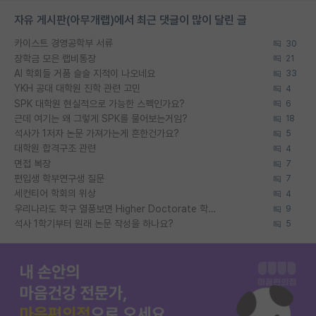
자유 게시판(아무개랩)에서 최근 댓글이 많이 달린 글
카이스트 경영공학부 서류
30
장학금 모은 랩비통장
21
AI 학회들 거품 슬슬 지적이 나오네요
33
YKH 공대 대학원 진학 관련 고민
4
SPK 대학원 현실적으로 가능한 스펙인가요?
6
근데 여기는 왜 그렇게 SPK를 물어보는거임?
18
석사가 1저자 논문 가져가는게 흔한건가요?
5
대학원 합격구조 관련
4
면접 복장
7
편입생 학부연구생 질문
7
세컨티어 학회의 위상
4
우리나라도 학구 열풍보면 Higher Doctorate 학위가 필요하다고 봅니다.
9
석사 1학기부터 원래 논문 작성을 하나요?
5