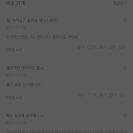
댓글 31개
댓글쓰기
사려깊은 윌리엄 셰익스피어
2022.05.20
고생많으셨습니다. 어디서나 잘되시길 바래요
4
50
5
1
0
대댓글 쓰기
열정적인 데이비드 흄
2022.05.20
좋은 말씀 감사합니다.
2
18
5
0
1
대댓글 쓰기
화난 호르헤 보르헤스
2022.05.20
건강을 미루고 무엇을 할 만큼 중요한 것은 없습니다~ 건강을 기본으로 하고