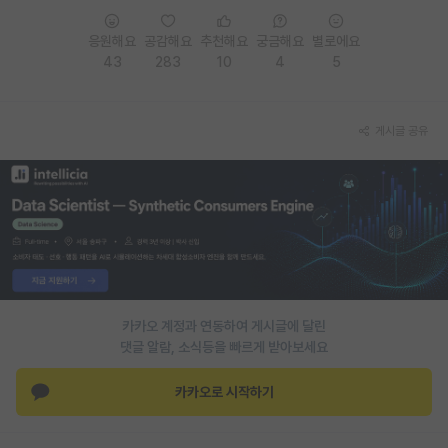
재팬라운지 🌸
응원해요
공감해요
추천해요
궁금해요
별로에요
43
283
10
4
5
게시글 공유
카카오 계정과 연동하여 게시글에 달린
댓글 알람, 소식등을 빠르게 받아보세요
카카오로 시작하기