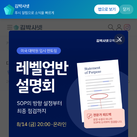
김박사넷
앱으로 보기
닫기
푸시 알림으로 소식을 빠르게
커뮤니티 홈
자유 게시판(아무개랩)
대학원생 모집
대학원이라는 지옥을 탈출해 멀리서 지켜보며 쓰는 글
국내대학원 정보
착한 피보나치
연구실&오픈랩
2022.05.20
31
106436
커뮤니티
커뮤니티 홈
전체글보기
베스트 게시판
IF 명예의전당