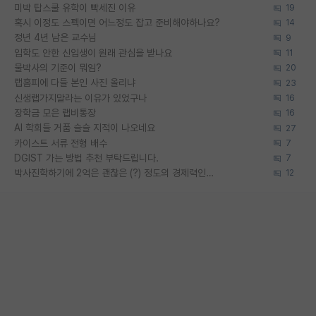
미박 탑스쿨 유학이 빡세진 이유
19
혹시 이정도 스펙이면 어느정도 잡고 준비해야하나요?
14
정년 4년 남은 교수님
9
입학도 안한 신입생이 원래 관심을 받나요
11
물박사의 기준이 뭐임?
20
랩홈피에 다들 본인 사진 올리냐
23
신생랩가지말라는 이유가 있었구나
16
장학금 모은 랩비통장
16
AI 학회들 거품 슬슬 지적이 나오네요
27
카이스트 서류 전형 배수
7
DGIST 가는 방법 추천 부탁드립니다.
7
박사진학하기에 2억은 괜찮은 (?) 정도의 경제력인가요
12