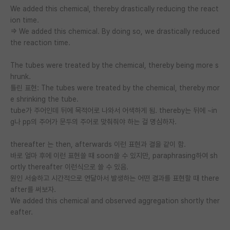
We added this chemical, thereby drastically reducing the react
재팬라운지 🌸
ion time.
=> We added this chemical. By doing so, we drastically reduced
the reaction time.
The tubes were treated by the chemical, thereby being more s
hrunk.
틀린 표현: The tubes were treated by the chemical, thereby mor
e shrinking the tube.
tube가 주어인데 뒤에 목적어로 나와서 어색하게 됨. thereby는 뒤에 ~in
g나 pp의 주어가 문두의 주어로 맞춰줘야 하는 걸 명심하자.
thereafter 는 then, afterwards 이런 표현과 결을 같이 함.
바로 얼마 후에 이런 표현쓸 때 soon쓸 수 있지만, paraphrasing하여 sh
ortly thereafter 이런식으로 쓸 수 있음.
원인 서술하고 시간적으로 연달아서 발생하는 어떤 결과를 표현할 때 there
after를 써보자.
We added this chemical and observed aggregation shortly ther
eafter.