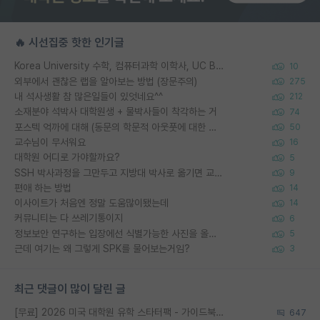
🔥 시선집중 핫한 인기글
Korea University 수학, 컴퓨터과학 이학사, UC Berkeley 산업공학 대학원 공학박사가 되는 것은 쉽지 않겠죠?
10
외부에서 괜찮은 랩을 알아보는 방법 (장문주의)
275
내 석사생활 참 많은일들이 있엇네요^^
212
소재분야 석박사 대학원생 + 물박사들이 착각하는 거
74
포스텍 억까에 대해 (동문의 학문적 아웃풋에 대한 반박)
50
교수님이 무서워요
16
대학원 어디로 가야할까요?
5
SSH 박사과정을 그만두고 지방대 박사로 옮기면 교수의 꿈은 끝일까요?
9
편애 하는 방법
14
이사이트가 처음엔 정말 도움많이됐는데
14
커뮤니티는 다 쓰레기통이지
6
정보보안 연구하는 입장에선 식별가능한 사진을 올리는건 비추이긴함
5
근데 여기는 왜 그렇게 SPK를 물어보는거임?
3
최근 댓글이 많이 달린 글
[무료] 2026 미국 대학원 유학 스타터팩 - 가이드북 & 합격자 컨택메일 템플릿
647