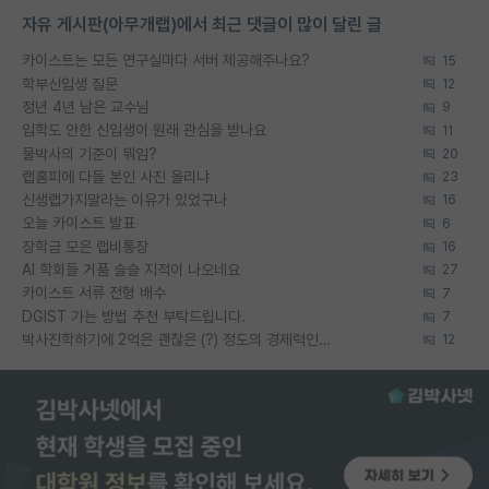
자유 게시판(아무개랩)에서 최근 댓글이 많이 달린 글
카이스트는 모든 연구실마다 서버 제공해주나요?
15
학부신입생 질문
12
정년 4년 남은 교수님
9
입학도 안한 신입생이 원래 관심을 받나요
11
물박사의 기준이 뭐임?
20
랩홈피에 다들 본인 사진 올리냐
23
신생랩가지말라는 이유가 있었구나
16
오늘 카이스트 발표
6
장학금 모은 랩비통장
16
AI 학회들 거품 슬슬 지적이 나오네요
27
카이스트 서류 전형 배수
7
DGIST 가는 방법 추천 부탁드립니다.
7
박사진학하기에 2억은 괜찮은 (?) 정도의 경제력인가요
12