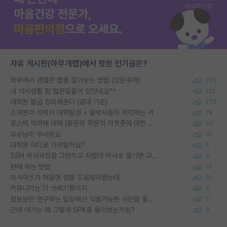
자유 게시판(아무개랩)에서 핫한 인기글은?
외부에서 괜찮은 랩을 알아보는 방법 (장문주의)
275
내 석사생활 참 많은일들이 있엇네요^^
212
대학원 월급 정리해준다 (공대 기준)
275
소재분야 석박사 대학원생 + 물박사들이 착각하는 거
74
포스텍 억까에 대해 (동문의 학문적 아웃풋에 대한 반박)
50
교수님이 무서워요
16
대학원 어디로 가야할까요?
5
SSH 박사과정을 그만두고 지방대 박사로 옮기면 교수의 꿈은 끝일까요?
9
편애 하는 방법
14
이사이트가 처음엔 정말 도움많이됐는데
14
커뮤니티는 다 쓰레기통이지
6
정보보안 연구하는 입장에선 식별가능한 사진을 올리는건 비추이긴함
5
근데 여기는 왜 그렇게 SPK를 물어보는거임?
3