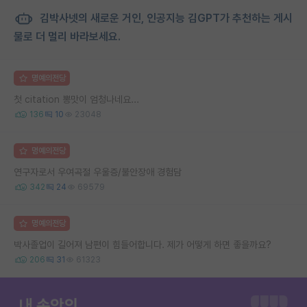
김박사넷의 새로운 거인, 인공지능 김GPT가 추천하는 게시
물로 더 멀리 바라보세요.
명예의전당
첫 citation 뽕맛이 엄청나네요...
136
10
23048
명예의전당
연구자로서 우여곡절 우울증/불안장애 경험담
342
24
69579
명예의전당
박사졸업이 길어져 남편이 힘들어합니다. 제가 어떻게 하면 좋을까요?
206
31
61323