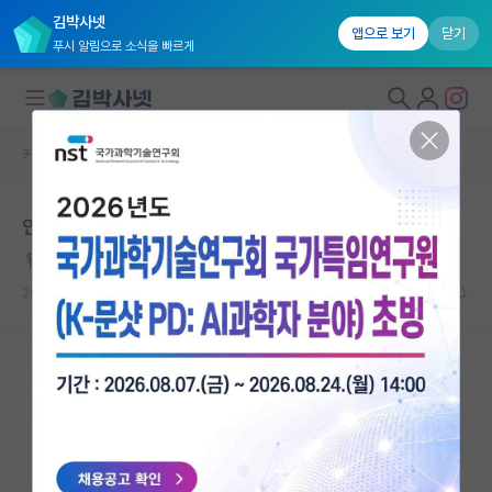
김박사넷
앱으로 보기
닫기
푸시 알림으로 소식을 빠르게
커뮤니티 홈
자유 게시판(아무개랩)
대학원생 모집
인과관계 영어표현 정리
국내대학원 정보
튼튼한 토마스 홉스
연구실&오픈랩
2022.09.05
26
81270
커뮤니티
커뮤니티 홈
전체글보기
베스트 게시판
IF 명예의전당