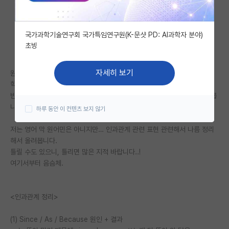
자유 게시판(아무개랩)
국가과학기술연구회 국가특임연구원(K-문샷 PD: AI과학자 분야)
미국 유학 게시판
초빙
미국 대학원 합격 후기 게시판
자세히 보기
원래는 후배들 글쓰기 교육할 때 만들어둔 자료 중 하난데...
대학원생 모집 게시판
학교 대나무숲에서 관련 질문이 올라와서 이걸 정리해서 올렸는데
반응이 좋은 거 보고 다른 사람들에게 도움이 될 거 같아서 여기에도 올려봅
대학원 합격 후기 게시판
니다.
하루 동안 이 컨텐츠 보지 않기
연구실(PI) 홍보 게시판
저는 영어 막 원어민은 아니지만… 인과관계 관련 표현 관련해서 나름 정리
해서 올려봅니다.
석박사 채용 정보 게시판
틀릴 수도 있으니, 틀리면 많은 지적 바랍니다..!
임용 정보 게시판
여기서부터 음슴체.
학부 인턴 게시판
<인과관계 정리>
취업 게시판
(1) Since / As / Because 원인 + 결과
임용 후기 게시판