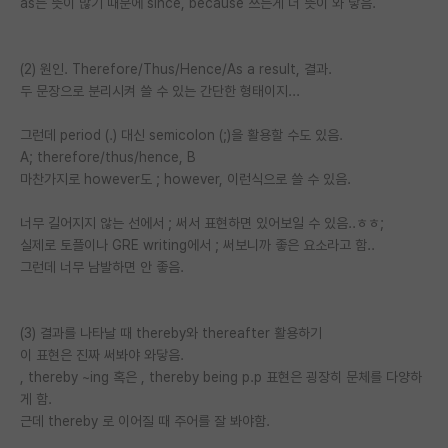
as는 뜻이 많기 때문에 since, because 쓰는게 더 뜻이 와 닿음.
PI 전용 게시판
(2) 원인. Therefore/Thus/Hence/As a result, 결과.
인문사회 계열 게시판
두 문장으로 분리시켜 쓸 수 있는 간단한 형태이지...
특수/전문대학원 게시판
그런데 period (.) 대신 semicolon (;)을 활용할 수도 있음.
반도체/AI 게시판
A; therefore/thus/hence, B
마찬가지로 however도 ; however, 이런식으로 쓸 수 있음.
장학금/장학생 게시판
너무 길어지지 않는 선에서 ; 써서 표현하면 있어보일 수 있음..ㅎㅎ;
학술 정보 게시판
실제로 토플이나 GRE writing에서 ; 써보니까 좋은 요소라고 함..
그런데 너무 남발하면 안 좋음.
홍보 게시판
커리어
(3) 결과를 나타날 때 thereby와 thereafter 활용하기
유학교육
이 표현은 진짜 써봐야 와닿음.
, thereby ~ing 혹은 , thereby being p.p 표현은 굉장히 문체를 다양하
이벤트
게 함.
근데 thereby 로 이어질 때 주어를 잘 봐야함.
반도체 아카데미