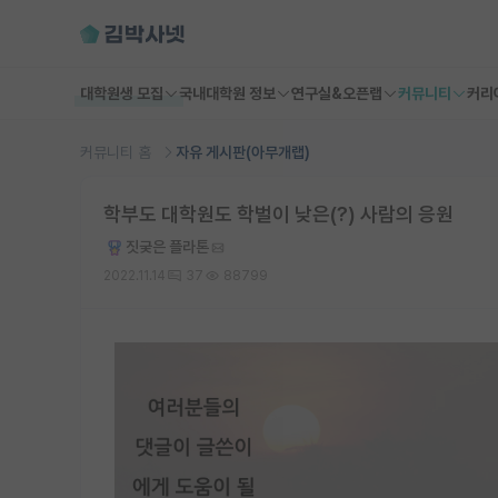
대학원생 모집
국내대학원 정보
연구실&오픈랩
커뮤니티
커리
커뮤니티 홈
자유 게시판(아무개랩)
학부도 대학원도 학벌이 낮은(?) 사람의 응원
짓궂은 플라톤
2022.11.14
37
88799