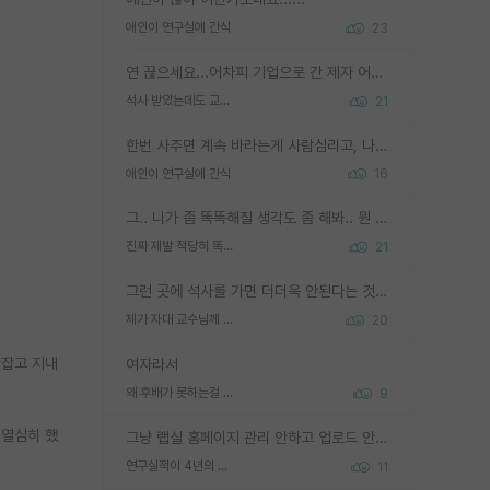
애인이 연구실에 간식
23
연 끊으세요...어차피 기업으로 간 제자 어떻게 못합니다. 기업에서는 교수들 사기꾼으로 보는 시선도 강하고, 앞에서나 교수님하고 떠받들어주지 많이 무시합니다. 영향력도 0에 수렴합니다. 그리고 생각해보십시오. 석사로 기업간 제자가 무슨 힘이 있다고 과제를 달라고 합니까? 말만 교수지 무능력자라고 생각합니다. 세금이 아깝습니다.
석사 받았는데도 교수랑 연락한다.
21
한번 사주면 계속 바라는게 사람심리고, 나중에 안사주면 말이 나옵니다. 그리고 작성자분 커플이 한번 그런 행동을 하면, 선례로 남아 이상하게도 문화로 자리잡을수도 있습니다. 애꿎은 다른 학생들은 생각도 안했는데, 간식을 사가야하는 피해를 볼 수 있습니다. 다 경험에서 우러나온 댓글입니다... 제발 이상한 선례를 만들지 마세요.
애인이 연구실에 간식
16
그.. 니가 좀 똑똑해질 생각도 좀 해봐.. 뭔 연구를 선배랑 계속 같이할 생각을하냐 박사과정이
진짜 제발 적당히 똑똑한 박사과정이라도 위에 있었으면..
21
그런 곳에 석사를 가면 더더욱 안된다는 것을 깨달으시면 된겁니다!
제가 자대 교수님께 무례하게 행동한 걸까요?
20
 잡고 지내
여자라서
왜 후배가 못하는걸 교수님은 내 책임으로 돌리는걸까요?
9
 열심히 했
그냥 랩실 홈페이지 관리 안하고 업로드 안한거 아님?
연구실적이 4년의 공백이 있는거 어떻게 생각하냐
11