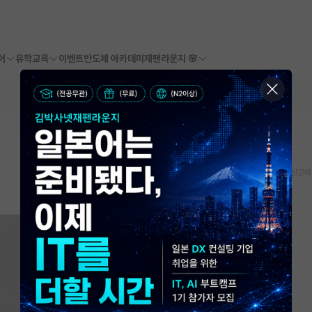
어
유학교육
이벤트
반도체 아카데미
재팬라운지 🌸
스크랩
신고하