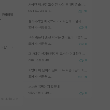
서성한 박사로 교수 된 사람 딱 1명 봤습니다. 근데 지방대 박사로 교수된 거는 기적이 일어나야되요. 서성한 학부부터여도 빡센게 교수임용일텐데 지방대박사로 무슨 교수가 되나요...... 중소기업/중견기업 팀장급/연구소장급이나 될거 같네요.
SSH 박사과정을 그만두고 지방대 박사로 옮기면 교수의 꿈은 끝일까요?
18
냥 못따라잡
ㅋ
옮기시려면 미국박사로 가시는게 어떨까 싶네요. 교수가 꿈이면 미국박사 하고 미국교수 까지 같이 노리시는게 기회가 많지 않을까요?
SSH 박사과정을 그만두고 지방대 박사로 옮기면 교수의 꿈은 끝일까요?
8
교수 뽑는데 출신 학교는 생각보다 그렇게 안 봄. 앞으로는 더 안 보게 될거임. 박사는 어디서 진행해도 됨. 단, 제대로 쌓고 좋은 실적 만들 수 있다면. 그런데 지방대는 그럴 가능성이 지극히 낮음. 나만 열심히 잘 하면 된다? 인간은 주변 환경에 지배되는 나약한 존재임. 주변의 지방대 대학원생과 섞이고 지방 특유의 여유로움 또는 나쁘게 얘기해서 나태함에 젖어 살다보면 교수의 꿈 자체를 잊어버리게 될 가능성도 있음. 주변 환경이 70~80%임.
SSH 박사과정을 그만두고 지방대 박사로 옮기면 교수의 꿈은 끝일까요?
8
 다잡고 나
그보다도 신기할정도로 교수가 편애하면 그사람만 논문이 되더라구요 내용이 다른 사람보다 허접해도요
가슴에 손을 올려놓고 싫어하는 사람 불공정하게 리뷰
8
지방대 이 단어가 진짜 너무 짜증나는데 지방대면 다 그냥 쓰레기인가요? 무슨 말 같지도 않은 댓글들이 있는건지??? 지방에도 충분히 좋은 대학 많고 충분히 잘하는 교수님들 많습니다 포항공대 4개 IST 대표 지거국들 여기 모두 다 지방에 있고 여기 출신들 중에 교수하는 분들 적지 않습니다 지거국 출신이 무슨 교수를 하냐?라고 생각할 사람들 많은데 상위 대표 지거국에 아웃라이어들 많습니다 결국 개인의 연구역량과 실적이 중요합니다 이 역량을 펼치는데 있어서 지도교수와의 합도 중요합니다. 그리고 경력이 필요하면 해외포닥까지 다녀오세요
SSH 박사과정을 그만두고 지방대 박사로 옮기면 교수의 꿈은 끝일까요?
16
ㅉㅉ왜 욕먹는지 알겠네
입학도 안한 신입생이 원래 관심을 받나요
8
게시글 공유