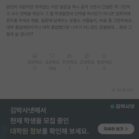
재팬라운지 🌸
본인이 지원자면 의미없는 이런 질문글 하나 갈겨 쓰면서 간절한 척 그만하
고 교수 컨택을 하던가 그 랩 학생들한테 컨택을 하시던가 아니면 입학처에
문의를 하세요 제발. 질문에 답해주는 분들도 서열놀이, 싸움 좀 그만하세요.
대학 졸업예정이거나 대학 졸업했으면 나이가 어느정도 있을텐데... 평생 그
렇게 살 겁니까?
응원해요
공감해요
추천해요
궁금해요
별로에요
11
189
7
1
6
게시글 공유