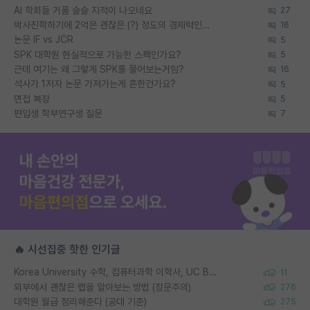
AI 학회들 거품 슬슬 지적이 나오네요
27
박사진학하기에 2억은 괜찮은 (?) 정도의 경제력인가요
16
논문 IF vs JCR
5
SPK 대학원 현실적으로 가능한 스펙인가요?
5
근데 여기는 왜 그렇게 SPK를 물어보는거임?
16
석사가 1저자 논문 가져가는게 흔한건가요?
5
면접 복장
5
편입생 학부연구생 질문
7
🔥 시선집중 핫한 인기글
Korea University 수학, 컴퓨터과학 이학사, UC Berkeley 산업공학 대학원 공학박사가 되는 것은 쉽지 않겠죠?
11
외부에서 괜찮은 랩을 알아보는 방법 (장문주의)
276
대학원 월급 정리해준다 (공대 기준)
275