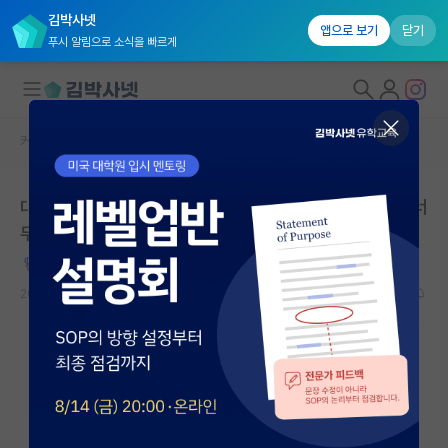
김박사넷
앱으로 보기
닫기
푸시 알림으로 소식을 빠르게
커뮤니티 홈
자유 게시판(아무개랩)
대학원생 모집
대학원 진학 가능할까요?’ 라고 물어보는 이런 질문들… 너
국내대학원 정보
무 의미없지 않나요?
연구실&오픈랩
만만한 피보나치
커뮤니티
2022.11.22
29
49917
커뮤니티 홈
전체글보기
베스트 게시판
IF 명예의전당