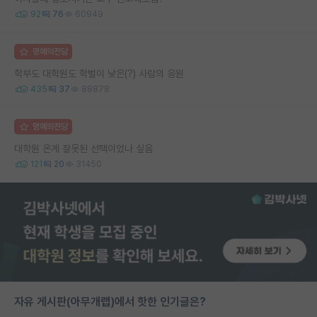
92
76
60949
명예의전당
학부도 대학원도 학벌이 낮은(?) 사람의 응원
435
37
88878
명예의전당
대학원 온게 잘못된 선택이었나 싶음
121
20
31450
자유 게시판(아무개랩)에서 핫한 인기글은?