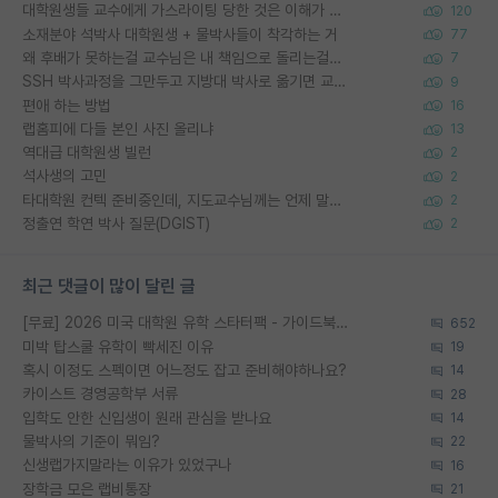
대학원생들 교수에게 가스라이팅 당한 것은 이해가 갑니다. 안타깝네요.
120
소재분야 석박사 대학원생 + 물박사들이 착각하는 거
77
왜 후배가 못하는걸 교수님은 내 책임으로 돌리는걸까요?
7
SSH 박사과정을 그만두고 지방대 박사로 옮기면 교수의 꿈은 끝일까요?
9
편애 하는 방법
16
랩홈피에 다들 본인 사진 올리냐
13
역대급 대학원생 빌런
2
석사생의 고민
2
타대학원 컨텍 준비중인데, 지도교수님께는 언제 말씀드려야 할까요?
2
정출연 학연 박사 질문(DGIST)
2
최근 댓글이 많이 달린 글
[무료] 2026 미국 대학원 유학 스타터팩 - 가이드북 & 합격자 컨택메일 템플릿
652
미박 탑스쿨 유학이 빡세진 이유
19
혹시 이정도 스펙이면 어느정도 잡고 준비해야하나요?
14
카이스트 경영공학부 서류
28
입학도 안한 신입생이 원래 관심을 받나요
14
물박사의 기준이 뭐임?
22
신생랩가지말라는 이유가 있었구나
16
장학금 모은 랩비통장
21