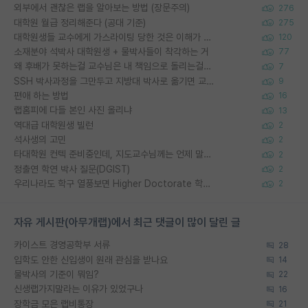
외부에서 괜찮은 랩을 알아보는 방법 (장문주의)
276
대학원 월급 정리해준다 (공대 기준)
275
대학원생들 교수에게 가스라이팅 당한 것은 이해가 갑니다. 안타깝네요.
120
소재분야 석박사 대학원생 + 물박사들이 착각하는 거
77
왜 후배가 못하는걸 교수님은 내 책임으로 돌리는걸까요?
7
SSH 박사과정을 그만두고 지방대 박사로 옮기면 교수의 꿈은 끝일까요?
9
편애 하는 방법
16
랩홈피에 다들 본인 사진 올리냐
13
역대급 대학원생 빌런
2
석사생의 고민
2
타대학원 컨텍 준비중인데, 지도교수님께는 언제 말씀드려야 할까요?
2
정출연 학연 박사 질문(DGIST)
2
우리나라도 학구 열풍보면 Higher Doctorate 학위가 필요하다고 봅니다.
2
자유 게시판(아무개랩)에서 최근 댓글이 많이 달린 글
카이스트 경영공학부 서류
28
입학도 안한 신입생이 원래 관심을 받나요
14
물박사의 기준이 뭐임?
22
신생랩가지말라는 이유가 있었구나
16
장학금 모은 랩비통장
21