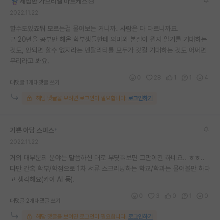
세심한 가브리엘 마르케스
2022.11.22
할수도있죠뭐 모르는걸 물어보는 거니까. 사람은 다 다르니까요.
근 20년을 공부만 해온 학부생들한테 의미와 본질이 뭔지 알기를 기대하는
것도, 안되면 할수 없지라는 멘탈리티를 모두가 갖길 기대하는 것도 어쩌면
무리라고 봐요.
0
28
1
1
4
대댓글 1개
대댓글 쓰기
해당 댓글을 보려면 로그인이 필요합니다.
로그인하기
기쁜 아담 스미스
*
2022.11.22
거의 대부분의 분야는 말씀하신 대로 부딪혀보면 그만이긴 하네요.. ㅎㅎ..
다만 간혹 학부/학점으로 1차 서류 스크리닝하는 학교/학과는 물어볼만 하다
고 생각해요(카이 AI 등).
0
3
0
1
0
대댓글 2개
대댓글 쓰기
해당 댓글을 보려면 로그인이 필요합니다.
로그인하기