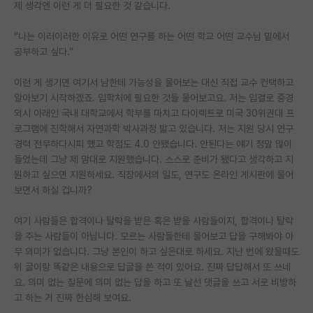
제 생각엔 이런 게 더 필요한 것 같습니다.
PI 전용 게시판
“나는 이러이러한 이유로 어떤 연구를 하는 어떤 학교 어떤 교수님 밑에서
인문사회 계열 게시판
공부하고 싶다.”
특수/전문대학원 게시판
이런 게 생기면 여기서 남한테 가능성을 물어보는 대신 직접 교수 컨택하고
알아보기 시작하겠죠. 입학처에 필요한 것들 물어보고요. 저는 입결로 중경
반도체/AI 게시판
외시 아래인 국내 대학교에서 학부를 마치고 다이렉트로 미국 30위권대 프
로그램에 진학해서 자연과학 박사과정 밟고 있습니다. 저는 지원 당시 연구
장학금/장학생 게시판
경력 전무하다시피 했고 학점도 4.0 안됐습니다. 안된다는 얘기 정말 많이
들었는데 그냥 제 맘대로 지원했습니다. 스스로 준비가 됐다고 생각하고 지
학술 정보 게시판
원하고 싶으면 지원하세요. 직장에서의 일도, 연구도 온라인 게시판에 물어
홍보 게시판
보면서 하실 겁니까?
커리어
여기 사람들은 합격이나 탈락을 받은 혹은 받을 사람들이지, 합격이나 탈락
을 주는 사람들이 아닙니다. 모르는 사람들한테 물어보고 답을 구해봐야 아
유학교육
무 의미가 없습니다. 그냥 본인이 하고 싶은대로 하세요. 지난 번에 왔을때도
위 글이랑 똑같은 내용으로 답글을 쓴 적이 있어요. 진짜 답답해서 또 쓰네
이벤트
요. 의미 없는 질문에 의미 없는 답을 하고 또 날선 댓글을 쓰고 서로 비방하
고 하는 거 진짜 한심해 보여요.
반도체 아카데미