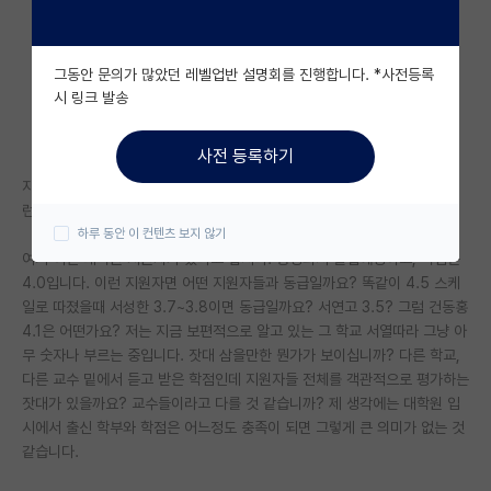
자유 게시판(아무개랩)
그동안 문의가 많았던 레벨업반 설명회를 진행합니다. *사전등록
미국 유학 게시판
시 링크 발송
미국 대학원 합격 후기 게시판
사전 등록하기
대학원생 모집 게시판
자신의 스펙 나열하면서 ‘이런 대학원 진학 가능할까요?’ 라고 물어보는 이
런 질문들… 너무 의미없지 않나요?
대학원 합격 후기 게시판
하루 동안 이 컨텐츠 보지 않기
여기 어떤 대학원 지원자가 있다고 칩시다. 중경외시 졸업예정이고, 학점은
연구실(PI) 홍보 게시판
4.0입니다. 이런 지원자면 어떤 지원자들과 동급일까요? 똑같이 4.5 스케
석박사 채용 정보 게시판
일로 따졌을때 서성한 3.7~3.8이면 동급일까요? 서연고 3.5? 그럼 건동홍
4.1은 어떤가요? 저는 지금 보편적으로 알고 있는 그 학교 서열따라 그냥 아
임용 정보 게시판
무 숫자나 부르는 중입니다. 잣대 삼을만한 뭔가가 보이십니까? 다른 학교,
다른 교수 밑에서 듣고 받은 학점인데 지원자들 전체를 객관적으로 평가하는
학부 인턴 게시판
잣대가 있을까요? 교수들이라고 다를 것 같습니까? 제 생각에는 대학원 입
시에서 출신 학부와 학점은 어느정도 충족이 되면 그렇게 큰 의미가 없는 것
취업 게시판
같습니다.
임용 후기 게시판