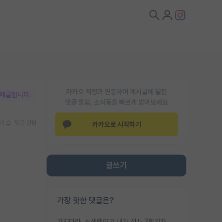
카카오 계정과 연동하여 게시글에 달린
박제글입니다.
댓글 알람, 소식등을 빠르게 받아보세요
기
댓글 알람
카카오로 시작하기
글쓰기
가장 핫한 댓글은?
가지마라. 신생랩이고 내가 석사 3학기차인데 최고참인데 나도 아무것도 모르는데 교수가 후배들 왜 논문 교육 안시키냐. 논문 왜 안 써오냐 닦달한다