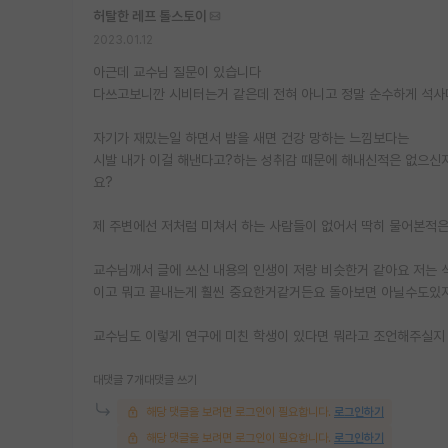
허탈한 레프 톨스토이
2023.01.12
아근데 교수님 질문이 있습니다
다쓰고보니깐 시비터는거 같은데 전혀 아니고 정말 순수하게 석
자기가 재밌는일 하면서 밤을 새면 건강 망하는 느낌보다는
시발 내가 이걸 해낸다고?하는 성취감 때문에 해내신적은 없으신
요?
제 주변에선 저처럼 미쳐서 하는 사람들이 없어서 딱히 물어본적
교수님깨서 글에 쓰신 내용의 인생이 저랑 비슷한거 같아요 저는 
이고 뭐고 끝내는게 훨씬 중요한거같거든요 돌아보면 아닐수도있
교수님도 이렇게 연구에 미친 학생이 있다면 뭐라고 조언해주실지
대댓글 7개
대댓글 쓰기
해당 댓글을 보려면 로그인이 필요합니다.
로그인하기
해당 댓글을 보려면 로그인이 필요합니다.
로그인하기