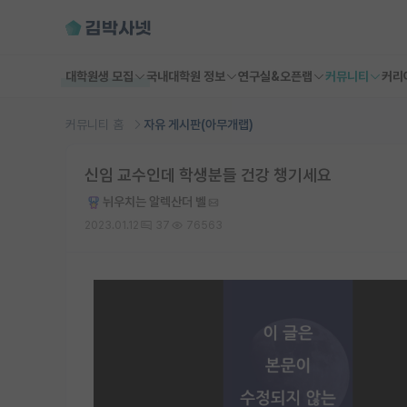
대학원생 모집
국내대학원 정보
연구실&오픈랩
커뮤니티
커리
커뮤니티 홈
자유 게시판(아무개랩)
신임 교수인데 학생분들 건강 챙기세요
뉘우치는 알렉산더 벨
2023.01.12
37
76563