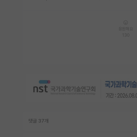
응원해요
130
댓글 37개