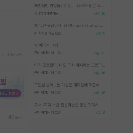
개인적인 경험들이지만.... 나이가 젊은 교수일수록 꼰대라는 가면을 쓴 채로 무례함을 행동하는 경우가 거의 90% 정도였음. 나이가 어린데 다른 또래들과 달리 명예, 권력, 재력까지 얻었으니 세상 다 가진 기분이겠지. 오히러 나이 든 교수들이 행동과 말을 더 조심하시더라.
신생랩가지말라는 이유가 있었구나
10
쟤 뮤온 썼잖아요. 님보다 contribution많음
AI 학회들 거품 슬슬 지적이 나오네요
8
걍 애라서 그럼
근데 여기는 왜 그렇게 SPK를 물어보는거임?
13
게시글 공유
아직 모르잖아. 나도 그 나이때에는 모르고 평가 받고 안심하고 싶었어.
근데 여기는 왜 그렇게 SPK를 물어보는거임?
16
그런걸 물어보는 애들은 대학원에 적합하지 않다
근데 여기는 왜 그렇게 SPK를 물어보는거임?
16
요새 20대 초반 젊은이들은 많은 것에서 가성비를 따지더라고요. 내가 이 정도 인풋을 넣었을 때 그만큼 아웃풋이 나올 것인가? 사실 아웃풋이 인풋 대비 리니어하게 나오지 않는 영역을 시도하기 싫어한다는 느낌입니다.
근데 여기는 왜 그렇게 SPK를 물어보는거임?
8
댓글쓰기