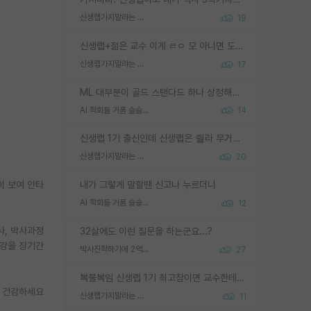
신생랩가지말라는 이유가 있었구나
19
신생랩+젊은 교수 이게 ㄹㅇ 모 아니면 도인듯.
신생랩가지말라는 이유가 있었구나
17
ML 대부분이 골드 스탠다드 하나 상정해놓고 (벤치마크 데이터셋이 여러 개면 여러 개 상정) 그거 얼마나 잘 맞추나 싸움임 가끔 번뜩이는 설계 철학을 보여주는 논문들도 있지만 대부분 그거 성적 얼마나 더 올리느라에 혈안이 되어 있는 측면이 잇음
AI 학회들 거품 슬슬 지적이 나오네요
14
신생랩 1기 출신인데 신생랩은 줠라 무거운 바벨 같은거임. 들면 대박인데 못들면 깔려 죽음. 아무도 알려주지 않는 환경에서 자생해야하지만, 일단 살아남았다면 그 어떤 사람보다 악착같고 생존력 높은 사람으로 거듭날 수 있음
신생랩가지말라는 이유가 있었구나
20
이 보여 안타
내가 그렇게 말할땐 신고나 누르더니
AI 학회들 거품 슬슬 지적이 나오네요
12
사, 박사과정
32살에도 이런 질문을 하는군요...?
건강을 장기간
박사진학하기에 2억은 괜찮은 (?) 정도의 경제력인가요
27
복불복임 신생랩 1기 최고참이면 교수한테 직접 지도받는 시간이 매우 많음 제대로 된 교수라면 말이지 그게 아니라면 그냥 넌 해방 불가능한 노예 1호에 감점쓰레기통이 되는거고
. 건강하세요
신생랩가지말라는 이유가 있었구나
11