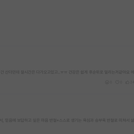
할건 산더민데 잘시간은 다가오고있고..ㅠㅠ 건강은 쉽게 후순위로 밀리는거같아요 
0
0
2
서, 믿음에 보답하고 싶은 마음 반절+스스로 생기는 욕심과 승부욕 반절로 미쳐서 살