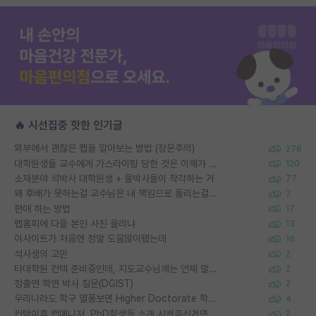
🔥 시선집중 핫한 인기글
외부에서 괜찮은 랩을 알아보는 방법 (장문주의)
278
대학원생들 교수에게 가스라이팅 당한 것은 이해가 갑니다. 안타깝네요.
120
소재분야 석박사 대학원생 + 물박사들이 착각하는 거
77
왜 후배가 못하는걸 교수님은 내 책임으로 돌리는걸까요?
7
편애 하는 방법
17
랩홈피에 다들 본인 사진 올리냐
13
이사이트가 처음엔 정말 도움많이됐는데
16
석사생의 고민
2
타대학원 컨텍 준비중인데, 지도교수님께는 언제 말씀드려야 할까요?
2
정출연 학연 박사 질문(DGIST)
2
우리나라도 학구 열풍보면 Higher Doctorate 학위가 필요하다고 봅니다.
4
컨택이후 랩매니저, PhD학생들 소개 시켜주신거면 거의 컨펌에 가깝나요?
2