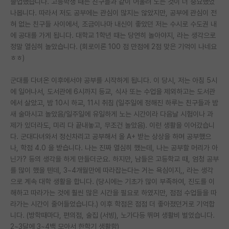
졸업했습니다. 고등학생 때는 친구들과 같이 어울려 노는 것이 더 중요했었
나봅니다. 따라서 저도 공부에는 관심이 많지는 않았지만, 공부에 관심이 전
PI 전용 게시판
혀 없는 친구들 사이에서, 조금이나마 내신이 좋았던 저는 수시로 수도권 내
에 공대를 가게 됩니다. 대학교 1학년 때는 당연히 놀아야지, 라는 생각으로
인문사회 계열 게시판
정말 열심히 놀았습니다. (회로이론 100 점 만점에 2점 맞은 기억이 나네요
특수/전문대학원 게시판
ㅎㅎ)
반도체/AI 게시판
군대를 다녀온 이후에서야 공부를 시작하게 됩니다. 이 당시, 저는 아침 5시
에 일어나서, 도서관에 6시까지 등교, 식사 또는 수업을 제외하고는 도서관
장학금/장학생 게시판
에서 살았고, 밤 10시 하교, 11시 취침 (일주일에 정해진 하루는 친구들과 밤
새 술마시고 놀았음/일주일에 유일하게 노는 시간이라 다음날 시험이나 과
학술 정보 게시판
제가 있더라도, 미리 다 끝내놓고, 무조건 놀았음). 이런 생활을 이어갔습니
다. 군대다녀와서 정신차리고 공부해서 올 A+ 받는 상상을 하며 공부했으
홍보 게시판
나, 학점 4.0 을 받습니다. 나는 진짜 열심히 했는데, 나는 공부할 머리가 아
커리어
닌가? 등의 생각을 하게 만들더군요. 하지만, 남들은 고등학교 때, 엄청 공부
를 많이 했을 텐데, 3~4개월만에 따라잡는다는 거는 욕심이지,, 라는 생각
유학교육
으로 계속 대학 생활을 합니다. (당시에는 기초가 많이 부족하여, 진도를 이
해하고 따라가는 것에 훨씬 많은 시간을 필요로 하였지만, 점점 수업들을 따
이벤트
라가는 시간이 줄어들었습니다.) 이후 학점은 점점 더 좋아졌던거로 기억합
니다. (방학때마다, 편의점, 술집 (서빙), 노가다등 뛰며 생활비 벌었습니다.
반도체 아카데미
2~3달에 3~4백 모아서 한학기 생활함)