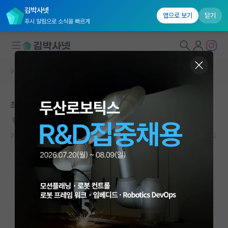
김박사넷
앱으로 보기
닫기
푸시 알림으로 소식을 빠르게
커뮤니티 홈
자유 게시판(아무개랩)
대학원생 모집
최하위권 고 -> 수도권 공대 -> skp 석박 -> 미국 취업
국내대학원 정보
침착한 앨런 튜링
연구실&오픈랩
2023.02.23
30
53495
커뮤니티
커뮤니티 홈
전체글보기
베스트 게시판
IF 명예의전당