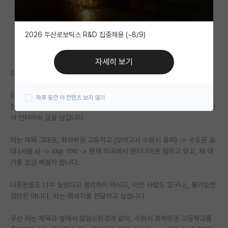
자유 게시판(아무개랩)
2026 두산로보틱스 R&D 집중채용 (~8/9)
미국 유학 게시판
미국 대학원 합격 후기 게시판
자세히 보기
김박사넷에 처음으로 글을 남겨보네요.
대학원생 모집 게시판
김박사넷에는 스펙 좋으신분들이 많네요. 그러다보니, 어린 나이이신데도,
하루 동안 이 컨텐츠 보지 않기
대학원 합격 후기 게시판
현재의 스펙이 남들보다 뛰어나지 않다고 벌써부터 좌절하는 모습들을 보면
서 안타까워 글을 남깁니다.
연구실(PI) 홍보 게시판
저는 제목 그대로, 최하위권 고등학교 (모의고사 수원시 꼴찌) -> 수도권 공
석박사 채용 정보 게시판
대 (서울 x) -> skp 석박 -> 현재 미국에서 엔지니어로 일하고 있고, 제 얘
임용 정보 게시판
기를 조금 해볼까 합니다.
학부 인턴 게시판
다른분들도 너무 늦었다고 생각하지 마시고, 이런 사람도 있구나,, 불가능한
것만은 아니다, 라는 메세지를 전달하고 싶습니다.
취업 게시판
우선 저는 제목과 앞에서 말씀드린것과 같이, 수원시 최하위권 고등학교를
임용 후기 게시판