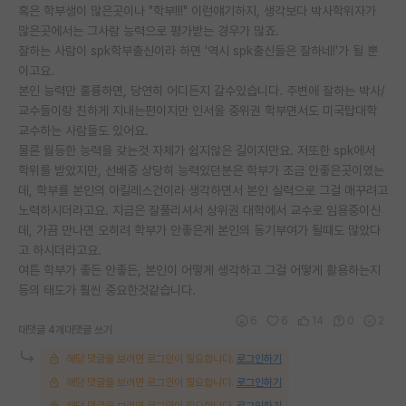
혹은 학부생이 많은곳이나 "학부!!!" 이런얘기하지, 생각보다 박사학위자가
많은곳에서는 그사람 능력으로 평가받는 경우가 많죠.
잘하는 사람이 spk학부출신이라 하면 '역시 spk출신들은 잘하네!'가 될 뿐
이고요.
본인 능력만 훌륭하면, 당연히 어디든지 갈수있습니다. 주변에 잘하는 박사/
교수들이랑 친하게 지내는편이지만 인서울 중위권 학부면서도 미국탑대학
교수하는 사람들도 있어요.
물론 월등한 능력을 갖는것 자체가 쉽지않은 길이지만요. 저또한 spk에서
학위를 받았지만, 선배중 상당히 능력있던분은 학부가 조금 안좋은곳이였는
데, 학부를 본인의 아킬레스건이라 생각하면서 본인 실력으로 그걸 매꾸려고
노력하시더라고요. 지금은 잘풀리셔서 상위권 대학에서 교수로 임용중이신
데, 가끔 만나면 오히려 학부가 안좋은게 본인의 동기부여가 될때도 많았다
고 하시더라고요.
여튼 학부가 좋든 안좋든, 본인이 어떻게 생각하고 그걸 어떻게 활용하는지
등의 태도가 훨씬 중요한것같습니다.
6
6
14
0
2
대댓글 4개
대댓글 쓰기
해당 댓글을 보려면 로그인이 필요합니다.
로그인하기
해당 댓글을 보려면 로그인이 필요합니다.
로그인하기