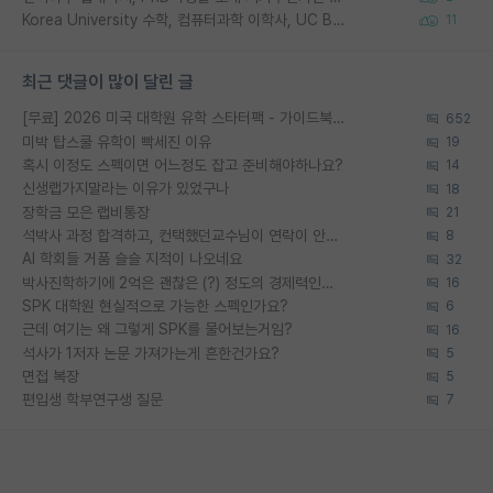
Korea University 수학, 컴퓨터과학 이학사, UC Berkeley 산업공학 대학원 공학박사가 되는 것은 쉽지 않겠죠?
11
최근 댓글이 많이 달린 글
[무료] 2026 미국 대학원 유학 스타터팩 - 가이드북 & 합격자 컨택메일 템플릿
652
미박 탑스쿨 유학이 빡세진 이유
19
혹시 이정도 스펙이면 어느정도 잡고 준비해야하나요?
14
신생랩가지말라는 이유가 있었구나
18
장학금 모은 랩비통장
21
석박사 과정 합격하고, 컨택했던교수님이 연락이 안됩니다...
8
AI 학회들 거품 슬슬 지적이 나오네요
32
박사진학하기에 2억은 괜찮은 (?) 정도의 경제력인가요
16
SPK 대학원 현실적으로 가능한 스펙인가요?
6
근데 여기는 왜 그렇게 SPK를 물어보는거임?
16
석사가 1저자 논문 가져가는게 흔한건가요?
5
면접 복장
5
편입생 학부연구생 질문
7