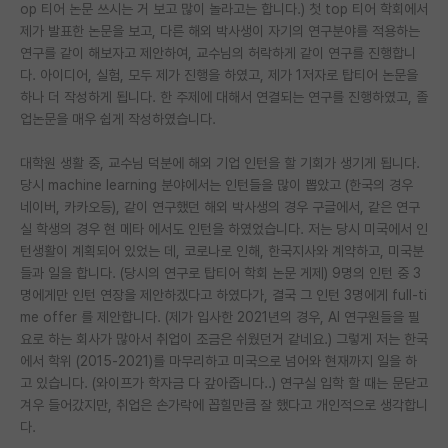
op 티어 논문 쓰시는 거 보고 많이 놀라고는 합니다.) 첫 top 티어 학회에서
제가 발표한 논문을 보고, 다른 해외 박사생이 자기의 연구분야를 적용하는
연구를 같이 해보자고 제안하여, 교수님의 허락하게 같이 연구를 진행합니
다. 아이디어, 실험, 모두 제가 진행을 하였고, 제가 1저자로 탑티어 논문을
하나 더 작성하게 됩니다. 한 주제에 대해서 연결되는 연구를 진행하였고, 졸
업논문을 매우 쉽게 작성하였습니다.
대학원 생활 중, 교수님 덕분에 해외 기업 인턴을 할 기회가 생기게 됩니다.
당시 machine learning 분야에서는 인턴들을 많이 뽑았고 (한국의 경우
네이버, 카카오등), 같이 연구했던 해외 박사생의 경우 구글에서, 같은 연구
실 학생의 경우 현 메타 에서도 인턴을 하였었습니다. 저는 당시 미국에서 인
턴생활이 계획되어 있었는 데, 코로나로 인해, 한국지사와 계약하고, 미국분
들과 일을 합니다. (당시의 연구로 탑티어 학회 논문 게제) 9명의 인턴 중 3
명에게만 인턴 연장을 제안하겠다고 하였다가, 결국 그 인턴 3명에게 full-ti
me offer 를 제안합니다. (제가 입사한 2021년의 경우, AI 연구원들을 필
요로 하는 회사가 많아서 취업이 조금은 쉬웠던거 같네요.) 그렇게 저는 한국
에서 학위 (2015-2021)를 마무리하고 미국으로 넘어와 현재까지 일을 하
고 있습니다. (와이프가 학자금 다 갚아줍니다..) 연구실 입학 할 때는 문닫고
겨우 들어갔지만, 취업은 손가락에 꼽힐만큼 잘 했다고 개인적으로 생각합니
다.