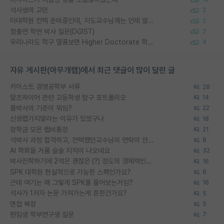
석사생의 고민
2
타대학원 컨텍 준비중인데, 지도교수님께는 언제 말씀드려야 할까요?
2
정출연 학연 박사 질문(DGIST)
2
우리나라도 학구 열풍보면 Higher Doctorate 학위가 필요하다고 봅니다.
4
자유 게시판(아무개랩)에서 최근 댓글이 많이 달린 글
카이스트 경영공학부 서류
28
알츠하이머 관련 고등학생 탐구 포트폴리오
14
물박사의 기준이 뭐임?
22
신생랩가지말라는 이유가 있었구나
18
장학금 모은 랩비통장
21
석박사 과정 합격하고, 컨택했던교수님이 연락이 안됩니다...
8
AI 학회들 거품 슬슬 지적이 나오네요
32
박사진학하기에 2억은 괜찮은 (?) 정도의 경제력인가요
16
SPK 대학원 현실적으로 가능한 스펙인가요?
6
근데 여기는 왜 그렇게 SPK를 물어보는거임?
16
석사가 1저자 논문 가져가는게 흔한건가요?
5
면접 복장
5
편입생 학부연구생 질문
7