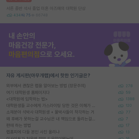
서른 중반 석사 졸업 미혼 아즈매의 대학원 단상
434
75
66748
자유 게시판(아무개랩)에서 핫한 인기글은?
외부에서 괜찮은 랩을 알아보는 방법 (장문주의)
278
여기 대학원생 홈페이지다
59
<대학원에 입학하는 법>
1388
대학원생들 교수에게 가스라이팅 당한 것은 이해가 갑니다. 안타깝네요.
120
소재분야 석박사 대학원생 + 물박사들이 착각하는 거
77
왜 후배가 못하는걸 교수님은 내 책임으로 돌리는걸까요?
7
편애 하는 방법
17
랩홈피에 다들 본인 사진 올리냐
13
이사이트가 처음엔 정말 도움많이됐는데
16