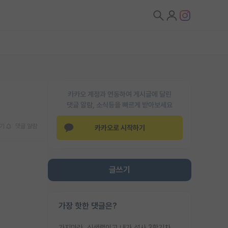
카카오 계정과 연동하여 게시글에 달린
댓글 알람, 소식등을 빠르게 받아보세요
기
댓글 알람
카카오로 시작하기
글쓰기
가장 핫한 댓글은?
가지마라. 신생랩이고 내가 석사 3학기차인데 최고참인데 나도 아무것도 모르는데 교수가 후배들 왜 논문 교육 안시키냐. 논문 왜 안 써오냐 닦달한다