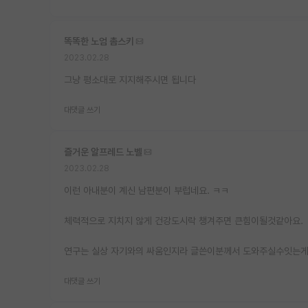
똑똑한 노엄 촘스키
2023.02.28
그냥 평소대로 지지해주시면 됩니다
대댓글 쓰기
즐거운 알프레드 노벨
2023.02.28
이런 아내분이 계신 남편분이 부럽네요. ㅋㅋ
체력적으로 지치지 않게 건강도시락 챙겨주면 큰힘이될것같아요.
연구는 실상 자기와의 싸움인지라 글쓴이분께서 도와주실수잇는게
대댓글 쓰기