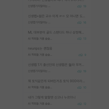
신생랩가지말라는 이유가 있었구나
19
신생랩+젊은 교수 이게 ㄹㅇ 모 아니면 도인듯.
신생랩가지말라는 이유가 있었구나
16
ML 대부분이 골드 스탠다드 하나 상정해놓고 (벤치마크 데이터셋이 여러 개면 여러 개 상정) 그거 얼마나 잘 맞추나 싸움임 가끔 번뜩이는 설계 철학을 보여주는 논문들도 있지만 대부분 그거 성적 얼마나 더 올리느라에 혈안이 되어 있는 측면이 잇음
AI 학회들 거품 슬슬 지적이 나오네요
13
neurips는 괜찮음
AI 학회들 거품 슬슬 지적이 나오네요
9
신생랩 1기 출신인데 신생랩은 줠라 무거운 바벨 같은거임. 들면 대박인데 못들면 깔려 죽음. 아무도 알려주지 않는 환경에서 자생해야하지만, 일단 살아남았다면 그 어떤 사람보다 악착같고 생존력 높은 사람으로 거듭날 수 있음
신생랩가지말라는 이유가 있었구나
19
뭐 토익같은게 되버린거죠 토익 900이라고 영어잘하는건 아닙니다만 잘하는사람은 다 900을 넘는 그런
AI 학회들 거품 슬슬 지적이 나오네요
10
내가 그렇게 말할땐 신고나 누르더니
AI 학회들 거품 슬슬 지적이 나오네요
12