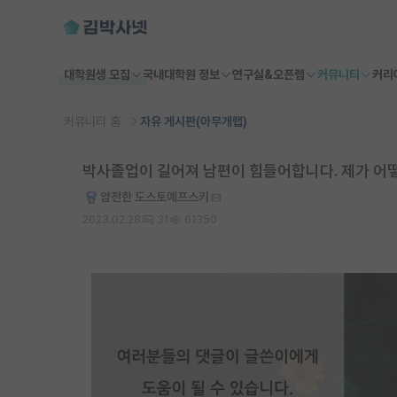
대학원생 모집
국내대학원 정보
연구실&오픈랩
커뮤니티
커리
커뮤니티 홈
자유 게시판(아무개랩)
박사졸업이 길어져 남편이 힘들어합니다. 제가 어
얌전한 도스토예프스키
2023.02.28
31
61350