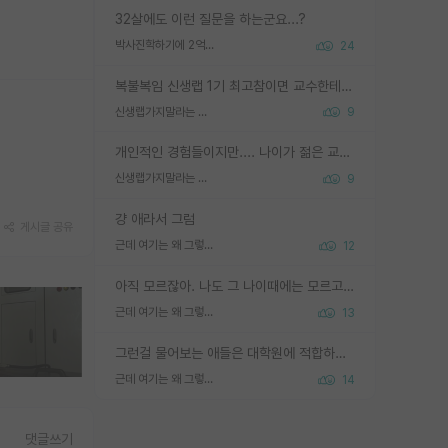
32살에도 이런 질문을 하는군요...?
박사진학하기에 2억은 괜찮은 (?) 정도의 경제력인가요
24
복불복임 신생랩 1기 최고참이면 교수한테 직접 지도받는 시간이 매우 많음 제대로 된 교수라면 말이지 그게 아니라면 그냥 넌 해방 불가능한 노예 1호에 감점쓰레기통이 되는거고
신생랩가지말라는 이유가 있었구나
9
개인적인 경험들이지만.... 나이가 젊은 교수일수록 꼰대라는 가면을 쓴 채로 무례함을 행동하는 경우가 거의 90% 정도였음. 나이가 어린데 다른 또래들과 달리 명예, 권력, 재력까지 얻었으니 세상 다 가진 기분이겠지. 오히러 나이 든 교수들이 행동과 말을 더 조심하시더라.
신생랩가지말라는 이유가 있었구나
9
걍 애라서 그럼
게시글 공유
근데 여기는 왜 그렇게 SPK를 물어보는거임?
12
아직 모르잖아. 나도 그 나이때에는 모르고 평가 받고 안심하고 싶었어.
근데 여기는 왜 그렇게 SPK를 물어보는거임?
13
그런걸 물어보는 애들은 대학원에 적합하지 않다
근데 여기는 왜 그렇게 SPK를 물어보는거임?
14
댓글쓰기