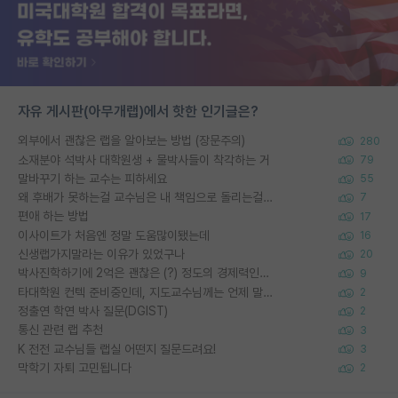
자유 게시판(아무개랩)에서 핫한 인기글은?
외부에서 괜찮은 랩을 알아보는 방법 (장문주의)
280
소재분야 석박사 대학원생 + 물박사들이 착각하는 거
79
말바꾸기 하는 교수는 피하세요
55
왜 후배가 못하는걸 교수님은 내 책임으로 돌리는걸까요?
7
편애 하는 방법
17
이사이트가 처음엔 정말 도움많이됐는데
16
신생랩가지말라는 이유가 있었구나
20
박사진학하기에 2억은 괜찮은 (?) 정도의 경제력인가요
9
타대학원 컨텍 준비중인데, 지도교수님께는 언제 말씀드려야 할까요?
2
정출연 학연 박사 질문(DGIST)
2
통신 관련 랩 추천
3
K 전전 교수님들 랩실 어떤지 질문드려요!
3
막학기 자퇴 고민됩니다
2