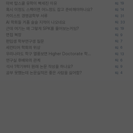
미박 탑스쿨 유학이 빡세진 이유
19
혹시 이정도 스펙이면 어느정도 잡고 준비해야하나요?
14
카이스트 경영공학부 서류
31
AI 학회들 거품 슬슬 지적이 나오네요
33
근데 여기는 왜 그렇게 SPK를 물어보는거임?
19
면접 복장
9
편입생 학부연구생 질문
7
세컨티어 학회의 위상
6
우리나라도 학구 열풍보면 Higher Doctorate 학위가 필요하다고 봅니다.
13
연구실 후배와의 관계
6
석사 1학기부터 원래 논문 작성을 하나요?
9
공부 못했는데 논문실적은 좋은 사람을 싫어함?
4