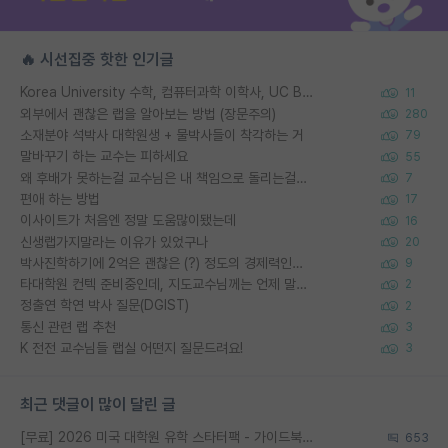
🔥 시선집중 핫한 인기글
Korea University 수학, 컴퓨터과학 이학사, UC Berkeley 산업공학 대학원 공학박사가 되는 것은 쉽지 않겠죠?
11
외부에서 괜찮은 랩을 알아보는 방법 (장문주의)
280
소재분야 석박사 대학원생 + 물박사들이 착각하는 거
79
말바꾸기 하는 교수는 피하세요
55
왜 후배가 못하는걸 교수님은 내 책임으로 돌리는걸까요?
7
편애 하는 방법
17
이사이트가 처음엔 정말 도움많이됐는데
16
신생랩가지말라는 이유가 있었구나
20
박사진학하기에 2억은 괜찮은 (?) 정도의 경제력인가요
9
타대학원 컨텍 준비중인데, 지도교수님께는 언제 말씀드려야 할까요?
2
정출연 학연 박사 질문(DGIST)
2
통신 관련 랩 추천
3
K 전전 교수님들 랩실 어떤지 질문드려요!
3
최근 댓글이 많이 달린 글
[무료] 2026 미국 대학원 유학 스타터팩 - 가이드북 & 합격자 컨택메일 템플릿
653