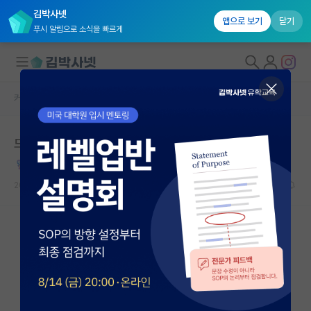
김박사넷
앱으로 보기
닫기
푸시 알림으로 소식을 빠르게
커뮤니티 홈
자유 게시판(아무개랩)
대학원생 모집
드디어 인용수 1000이 넘었습니다...
국내대학원 정보
점잖은 레프 톨스토이
연구실&오픈랩
2023.07.02
39
50476
커뮤니티
커뮤니티 홈
전체글보기
베스트 게시판
IF 명예의전당