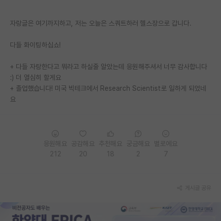
PI 전용 게시판
자랑글은 여기까지하고, 저는 오늘은 스쿼트하러 헬스장으로 갑니다.
인문사회 계열 게시판
다들 화이팅하십쇼!
특수/전문대학원 게시판
+ 다들 자랑한다고 뭐라고 하실줄 알았는데 응원해주셔서 너무 감사합니다
반도체/AI 게시판
:) 더 열심히 할게요
+ 졸업했습니다! 미국 빅테크에서 Research Scientist로 일하게 되었네
장학금/장학생 게시판
요
학술 정보 게시판
홍보 게시판
응원해요
공감해요
추천해요
궁금해요
별로에요
커리어
212
20
18
2
7
유학교육
게시글 공유
이벤트
반도체 아카데미