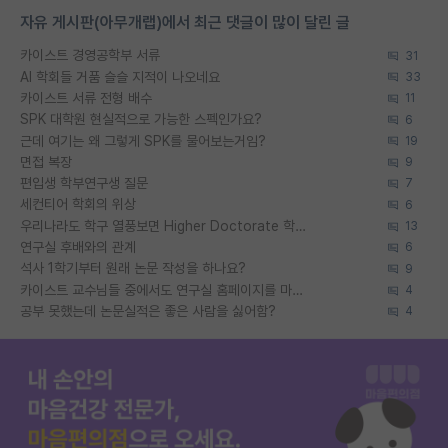
자유 게시판(아무개랩)에서 최근 댓글이 많이 달린 글
카이스트 경영공학부 서류
31
AI 학회들 거품 슬슬 지적이 나오네요
33
카이스트 서류 전형 배수
11
SPK 대학원 현실적으로 가능한 스펙인가요?
6
근데 여기는 왜 그렇게 SPK를 물어보는거임?
19
면접 복장
9
편입생 학부연구생 질문
7
세컨티어 학회의 위상
6
우리나라도 학구 열풍보면 Higher Doctorate 학위가 필요하다고 봅니다.
13
연구실 후배와의 관계
6
석사 1학기부터 원래 논문 작성을 하나요?
9
카이스트 교수님들 중에서도 연구실 홈페이지를 마련 안 하신 분들이 계시던데
4
공부 못했는데 논문실적은 좋은 사람을 싫어함?
4