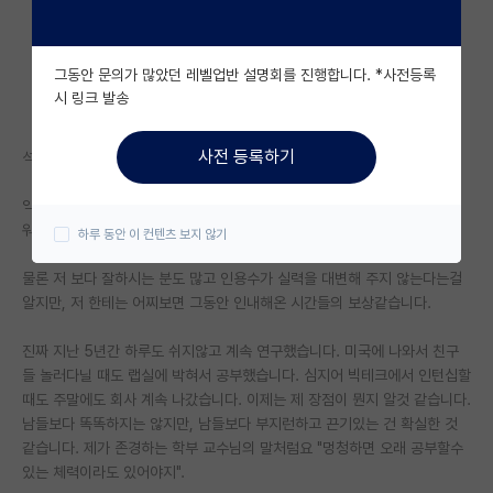
자유 게시판(아무개랩)
그동안 문의가 많았던 레벨업반 설명회를 진행합니다. *사전등록
미국 유학 게시판
시 링크 발송
미국 대학원 합격 후기 게시판
사전 등록하기
석사 2년 + 박사과정 4년차입니다.
대학원생 모집 게시판
익명의 힘을 빌려 자랑해 봅니다. 드디어 인용수가 1000이 넘었습니다!!!!
대학원 합격 후기 게시판
워후!! 분야는 AI/ML입니다.
하루 동안 이 컨텐츠 보지 않기
연구실(PI) 홍보 게시판
물론 저 보다 잘하시는 분도 많고 인용수가 실력을 대변해 주지 않는다는걸
알지만, 저 한테는 어찌보면 그동안 인내해온 시간들의 보상같습니다.
석박사 채용 정보 게시판
임용 정보 게시판
진짜 지난 5년간 하루도 쉬지않고 계속 연구했습니다. 미국에 나와서 친구
들 놀러다닐 때도 랩실에 박혀서 공부했습니다. 심지어 빅테크에서 인턴십할
학부 인턴 게시판
때도 주말에도 회사 계속 나갔습니다. 이제는 제 장점이 뭔지 알것 같습니다.
남들보다 똑똑하지는 않지만, 남들보다 부지런하고 끈기있는 건 확실한 것
취업 게시판
같습니다. 제가 존경하는 학부 교수님의 말처럼요 "멍청하면 오래 공부할수
있는 체력이라도 있어야지".
임용 후기 게시판