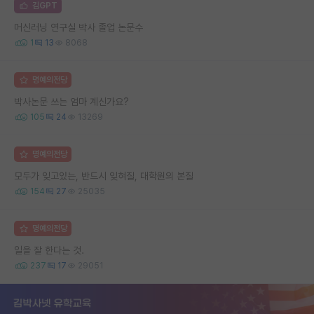
김GPT
머신러닝 연구실 박사 졸업 논문수
1
13
8068
명예의전당
박사논문 쓰는 엄마 계신가요?
105
24
13269
명예의전당
모두가 잊고있는, 반드시 잊혀질, 대학원의 본질
154
27
25035
명예의전당
일을 잘 한다는 것.
237
17
29051