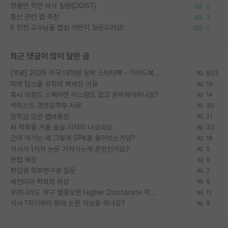
정출연 학연 박사 질문(DGIST)
2
통신 관련 랩 추천
3
K 전전 교수님들 랩실 어떤지 질문드려요!
2
최근 댓글이 많이 달린 글
[무료] 2026 미국 대학원 유학 스타터팩 - 가이드북 & 합격자 컨택메일 템플릿
653
미박 탑스쿨 유학이 빡세진 이유
19
혹시 이정도 스펙이면 어느정도 잡고 준비해야하나요?
14
카이스트 경영공학부 서류
30
장학금 모은 랩비통장
21
AI 학회들 거품 슬슬 지적이 나오네요
33
근데 여기는 왜 그렇게 SPK를 물어보는거임?
18
석사가 1저자 논문 가져가는게 흔한건가요?
5
면접 복장
9
편입생 학부연구생 질문
7
세컨티어 학회의 위상
6
우리나라도 학구 열풍보면 Higher Doctorate 학위가 필요하다고 봅니다.
12
석사 1학기부터 원래 논문 작성을 하나요?
9