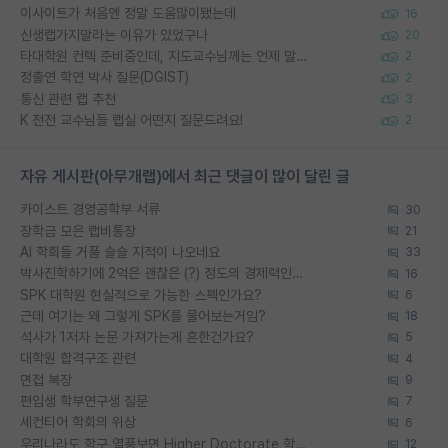
이사이트가 처음엔 정말 도움많이됐는데
16
신생랩가지말라는 이유가 있었구나
20
타대학원 컨텍 준비중인데, 지도교수님께는 언제 말씀드려야 할까요?
2
정출연 학연 박사 질문(DGIST)
2
통신 관련 랩 추천
3
K 전전 교수님들 랩실 어떤지 질문드려요!
2
자유 게시판(아무개랩)에서 최근 댓글이 많이 달린 글
카이스트 경영공학부 서류
30
장학금 모은 랩비통장
21
AI 학회들 거품 슬슬 지적이 나오네요
33
박사진학하기에 2억은 괜찮은 (?) 정도의 경제력인가요
16
SPK 대학원 현실적으로 가능한 스펙인가요?
6
근데 여기는 왜 그렇게 SPK를 물어보는거임?
18
석사가 1저자 논문 가져가는게 흔한건가요?
5
대학원 합격구조 관련
4
면접 복장
9
편입생 학부연구생 질문
7
세컨티어 학회의 위상
6
우리나라도 학구 열풍보면 Higher Doctorate 학위가 필요하다고 봅니다.
12