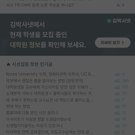
석사 1학기부터 원래 논문 작성을 하나요?
9
🔥 시선집중 핫한 인기글
Korea University 수학, 컴퓨터과학 이학사, UC Berkeley 산업공학 대학원 공학박사가 되는 것은 쉽지 않겠죠?
11
외부에서 괜찮은 랩을 알아보는 방법 (장문주의)
280
대학원생들 교수에게 가스라이팅 당한 것은 이해가 갑니다. 안타깝네요.
120
소재분야 석박사 대학원생 + 물박사들이 착각하는 거
77
왜 후배가 못하는걸 교수님은 내 책임으로 돌리는걸까요?
7
편애 하는 방법
17
랩홈피에 다들 본인 사진 올리냐
13
이사이트가 처음엔 정말 도움많이됐는데
16
신생랩가지말라는 이유가 있었구나
20
타대학원 컨텍 준비중인데, 지도교수님께는 언제 말씀드려야 할까요?
2