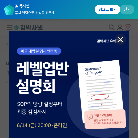
김박사넷
앱으로 보기
닫기
푸시 알림으로 소식을 빠르게
커뮤니티 홈
자유 게시판(아무개랩)
대학원생 모집
미국 취업에 관심있는 분들도 여기 계신가요?
국내대학원 정보
시끄러운 프랜시스 베이컨
연구실&오픈랩
2023.09.01
71
8408
커뮤니티
커뮤니티 홈
전체글보기
베스트 게시판
IF 명예의전당