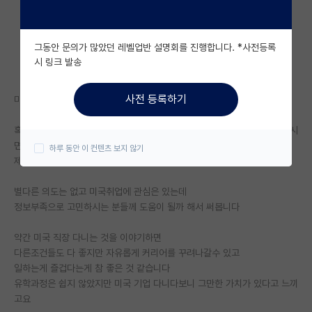
자유 게시판(아무개랩)
그동안 문의가 많았던 레벨업반 설명회를 진행합니다. *사전등록
미국 유학 게시판
시 링크 발송
미국 대학원 합격 후기 게시판
사전 등록하기
미국에서 엔지니어로 일하는 한국인입니다
대학원생 모집 게시판
혹시 미국 취업, 유학, 직장생활 관련 궁금한거 있으신 분들은 댓글 달아주시
대학원 합격 후기 게시판
면
하루 동안 이 컨텐츠 보지 않기
제가 아는한 답해 드리겠습니다
연구실(PI) 홍보 게시판
별다른 의도는 없고 미국취업에 관심은 있는데
석박사 채용 정보 게시판
정보부족으로 고민하시는 분들께 도움이 될까 해서 써봅니다
임용 정보 게시판
약간 미국 직장 다니는 것을 이야기하면
학부 인턴 게시판
다른조건들도 다 좋지만 자유롭게 커리어를 꾸려나갈수 있고
일하는게 즐겁다는게 참 좋은 것 같습니다
취업 게시판
유학과정은 쉽지 않았지만 미국 기업 다니다보니 그만한 가치가 있다고 느끼
고요
임용 후기 게시판