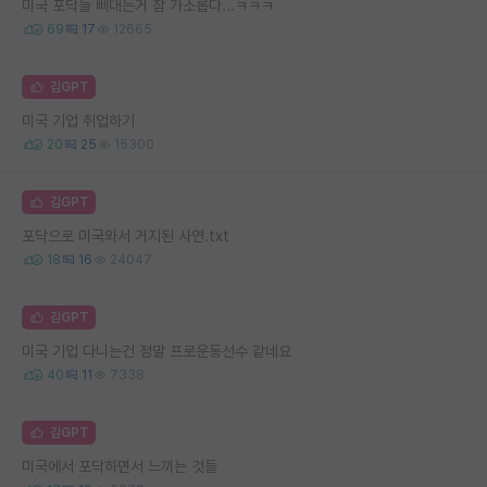
미국 포닥들 삐대는거 참 가소롭다...ㅋㅋㅋ
69
17
12665
김GPT
미국 기업 취업하기
20
25
15300
김GPT
포닥으로 미국와서 거지된 사연.txt
18
16
24047
김GPT
미국 기업 다니는건 정말 프로운동선수 같네요
40
11
7338
김GPT
미국에서 포닥하면서 느끼는 것들