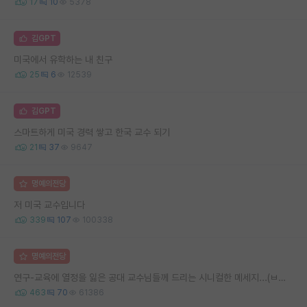
17
10
5378
김GPT
미국에서 유학하는 내 친구
25
6
12539
김GPT
스마트하게 미국 경력 쌓고 한국 교수 되기
21
37
9647
명예의전당
저 미국 교수입니다
339
107
100338
명예의전당
연구-교육에 열정을 잃은 공대 교수님들께 드리는 시니컬한 메세지...(ㅂㄷㅂㄷ)
463
70
61386