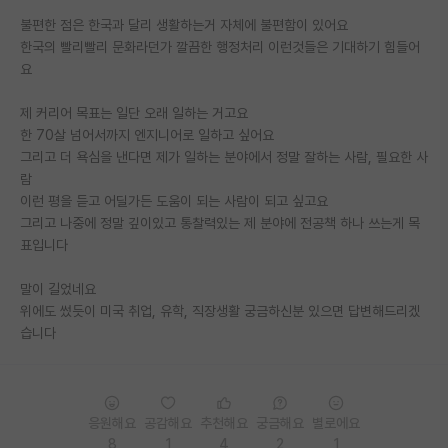
불편한 점은 한국과 달리 생활하는거 자체에 불편함이 있어요
PI 전용 게시판
한국의 빨리빨리 문화라던가 깔끔한 행정처리 이런것들은 기대하기 힘들어
요
인문사회 계열 게시판
특수/전문대학원 게시판
제 커리어 목표는 일단 오래 일하는 거고요
한 70살 넘어서까지 엔지니어로 일하고 싶어요
반도체/AI 게시판
그리고 더 욕심을 낸다면 제가 일하는 분야에서 정말 잘하는 사람, 필요한 사
람
장학금/장학생 게시판
이런 평을 듣고 어딜가든 도움이 되는 사람이 되고 싶고요
그리고 나중에 정말 깊이있고 통찰력있는 제 분야에 전공책 하나 쓰는게 목
학술 정보 게시판
표입니다
홍보 게시판
말이 길었네요
커리어
위에도 썼듯이 미국 취업, 유학, 직장생활 궁금하신분 있으면 답변해드리겠
습니다
유학교육
이벤트
응원해요
공감해요
추천해요
궁금해요
별로에요
반도체 아카데미
8
1
4
2
1