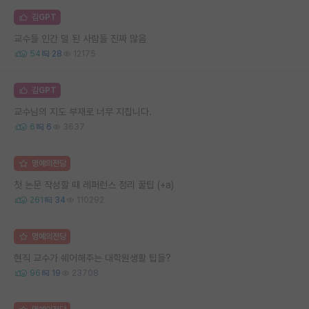
김GPT
교수들 인간 덜 된 사람들 진짜 많음
54
28
12175
김GPT
교수님의 지도 부재로 너무 지칩니다.
6
6
3637
명예의전당
첫 논문 작성할 때 레퍼런스 정리 꿀팁 (+a)
261
34
110292
명예의전당
현직 교수가 쉐어해주는 대학원생활 팁들?
96
19
23708