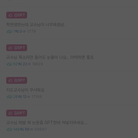
김GPT
학연생한는데 교수님이 너무짜증남.
1
0
1779
김GPT
교수님 목소리만 들어도 눈물이 나요.. 어떡하면 좋죠
62
22
18824
김GPT
지도교수님이 무서워요
26
12
17169
김GPT
교수님 제발 제 논문좀 GPT한테 쳐넣지마세요...
149
56
59997