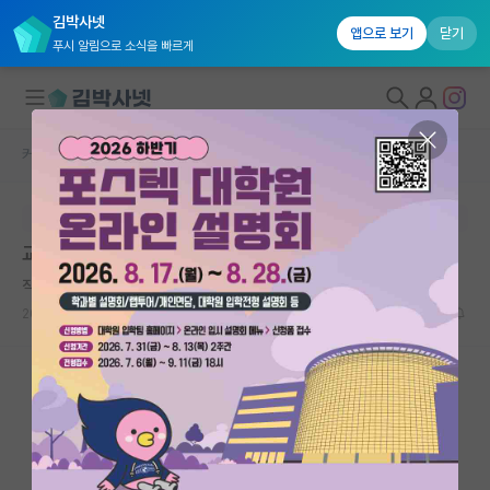
김박사넷
앱으로 보기
닫기
푸시 알림으로 소식을 빠르게
커뮤니티 홈
자유 게시판(아무개랩)
대학원생 모집
본문이 수정되지 않는 박제글입니다.
국내대학원 정보
교수님 뒷담화 ㅋ
연구실&오픈랩
직설적인 알렉산더 벨
커뮤니티
2024.04.04
12
11716
커뮤니티 홈
전체글보기
베스트 게시판
IF 명예의전당