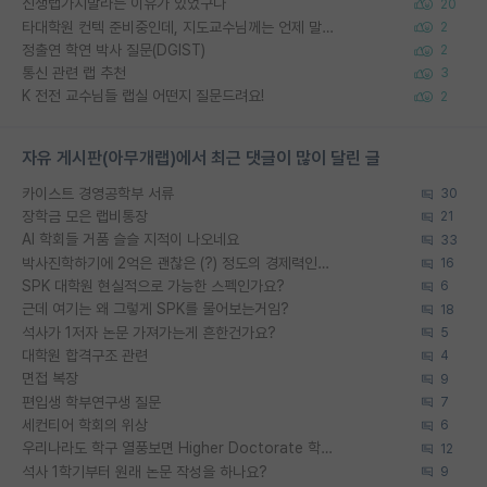
신생랩가지말라는 이유가 있었구나
20
타대학원 컨텍 준비중인데, 지도교수님께는 언제 말씀드려야 할까요?
2
정출연 학연 박사 질문(DGIST)
2
통신 관련 랩 추천
3
K 전전 교수님들 랩실 어떤지 질문드려요!
2
자유 게시판(아무개랩)에서 최근 댓글이 많이 달린 글
카이스트 경영공학부 서류
30
장학금 모은 랩비통장
21
AI 학회들 거품 슬슬 지적이 나오네요
33
박사진학하기에 2억은 괜찮은 (?) 정도의 경제력인가요
16
SPK 대학원 현실적으로 가능한 스펙인가요?
6
근데 여기는 왜 그렇게 SPK를 물어보는거임?
18
석사가 1저자 논문 가져가는게 흔한건가요?
5
대학원 합격구조 관련
4
면접 복장
9
편입생 학부연구생 질문
7
세컨티어 학회의 위상
6
우리나라도 학구 열풍보면 Higher Doctorate 학위가 필요하다고 봅니다.
12
석사 1학기부터 원래 논문 작성을 하나요?
9