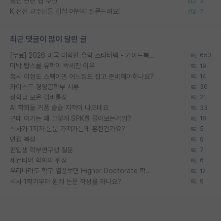
통신 관련 랩 추천
3
K 전전 교수님들 랩실 어떤지 질문드려요!
2
최근 댓글이 많이 달린 글
[무료] 2026 미국 대학원 유학 스타터팩 - 가이드북 & 합격자 컨택메일 템플릿
653
미박 탑스쿨 유학이 빡세진 이유
19
혹시 이정도 스펙이면 어느정도 잡고 준비해야하나요?
14
카이스트 경영공학부 서류
30
장학금 모은 랩비통장
21
AI 학회들 거품 슬슬 지적이 나오네요
33
근데 여기는 왜 그렇게 SPK를 물어보는거임?
18
석사가 1저자 논문 가져가는게 흔한건가요?
5
면접 복장
9
편입생 학부연구생 질문
7
세컨티어 학회의 위상
6
우리나라도 학구 열풍보면 Higher Doctorate 학위가 필요하다고 봅니다.
12
석사 1학기부터 원래 논문 작성을 하나요?
9