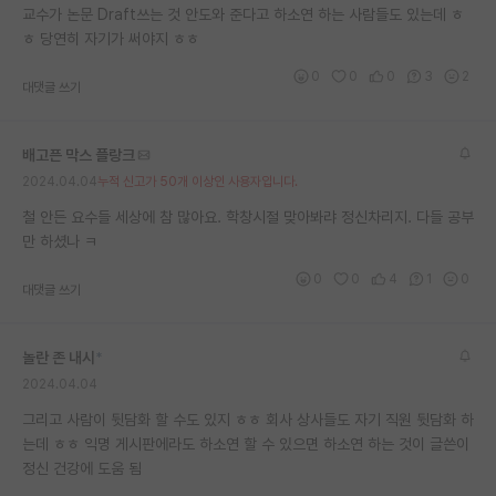
교수가 논문 Draft쓰는 것 안도와 준다고 하소연 하는 사람들도 있는데 ㅎ
ㅎ 당연히 자기가 써야지 ㅎㅎ
0
0
0
3
2
대댓글 쓰기
배고픈 막스 플랑크
2024.04.04
누적 신고가 50개 이상인 사용자입니다.
철 안든 요수들 세상에 참 많아요. 학창시절 맞아봐랴 정신차리지. 다들 공부
만 하셨나 ㅋ
0
0
4
1
0
대댓글 쓰기
놀란 존 내시
*
2024.04.04
그리고 사람이 뒷담화 할 수도 있지 ㅎㅎ 회사 상사들도 자기 직원 뒷담화 하
는데 ㅎㅎ 익명 게시판에라도 하소연 할 수 있으면 하소연 하는 것이 글쓴이
정신 건강에 도움 됨