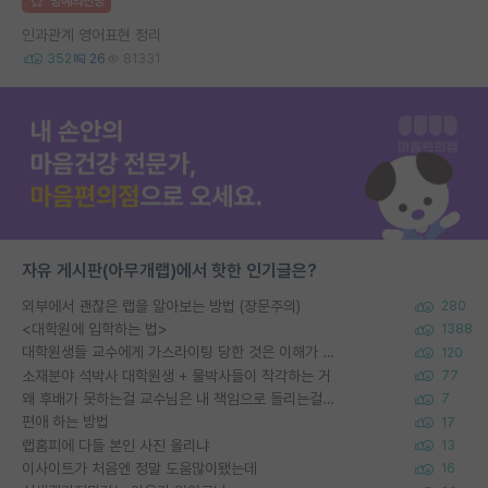
명예의전당
인과관계 영어표현 정리
352
26
81331
자유 게시판(아무개랩)에서 핫한 인기글은?
외부에서 괜찮은 랩을 알아보는 방법 (장문주의)
280
<대학원에 입학하는 법>
1388
대학원생들 교수에게 가스라이팅 당한 것은 이해가 갑니다. 안타깝네요.
120
소재분야 석박사 대학원생 + 물박사들이 착각하는 거
77
왜 후배가 못하는걸 교수님은 내 책임으로 돌리는걸까요?
7
편애 하는 방법
17
랩홈피에 다들 본인 사진 올리냐
13
이사이트가 처음엔 정말 도움많이됐는데
16