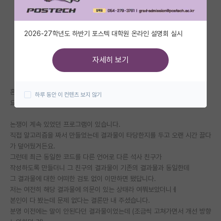
자유 게시판(아무개랩)
2026-27학년도 하반기 포스텍 대학원 온라인 설명회 실시
미국 유학 게시판
미국 대학원 합격 후기 게시판
자세히 보기
대학원생 모집 게시판
혼자 그냥 심란한 것도 있고
하루 동안 이 컨텐츠 보지 않기
대학원 합격 후기 게시판
요즘들어 지도교수 때문에 심란합니다.
연구실(PI) 홍보 게시판
논쟁이 계속 있었던 프로그램이 있습니다.
직접 알고리즘을 짜서 만들었는데 결과물이 타당한지를 두고 오랜 시간 끌다
석박사 채용 정보 게시판
가 덮어뒀거든요.
그런데 최근 동일한 코드를 다른 언어로 다른 석사 친구가
임용 정보 게시판
작성하도록 만들더니 그 친구의 결과물이 기존의 결과물과 동일한데
학부 인턴 게시판
그 결과물에 대한 어떠한 검토 없이 이만하면 됐답니다.
저는 여전히 해당 결과물에 의문이 있는 상태라 여쭤보았더니ㅔ
취업 게시판
본인이 다 봤는데 문제 없다는 결론만 내 주셨습니다.
분명 이전에는 말이 안된다던 결과물이었는데 (조금씩 고쳐가면서 개선 방향
임용 후기 게시판