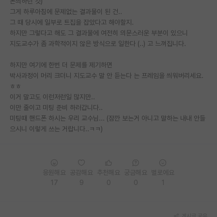
논의하던 것)
그게 하루아침에 문제없는 결과물이 된 건..
PI 전용 게시판
그 때 당시에 일부로 트집을 잡았다고 해야할지.
하지만 그렇다고 해도 그 결과물에 여전히 의문스러운 부분이 있으니
인문사회 계열 게시판
지도교수가 좀 과학적이지 않은 방식으로 일한다 (..) 고 느껴집니다.
특수/전문대학원 게시판
하지만 여기에 한번 더 문제를 제기하면
반도체/AI 게시판
박사과정이 머리 크더니 지도교수 말 안 듣는다 는 프레임을 씌워버리세요.
ㅎㅎ
장학금/장학생 게시판
이거 말고도 이런저런일 많지만..
이만 줄이고 미팅 준비 하러갑니다..
학술 정보 게시판
미팅때 핸드폰 하시는 우리 교수님... (잠깐 보는거 아니고 말하는 내내 안들
으시니 이렇게 쓰는 거랍니다..ㅋㅋ)
홍보 게시판
커리어
유학교육
응원해요
공감해요
추천해요
궁금해요
별로에요
17
9
0
0
1
이벤트
반도체 아카데미
게시글 공유