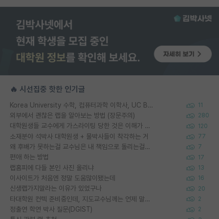
🔥 시선집중 핫한 인기글
Korea University 수학, 컴퓨터과학 이학사, UC Berkeley 산업공학 대학원 공학박사가 되는 것은 쉽지 않겠죠?
11
외부에서 괜찮은 랩을 알아보는 방법 (장문주의)
280
대학원생들 교수에게 가스라이팅 당한 것은 이해가 갑니다. 안타깝네요.
120
소재분야 석박사 대학원생 + 물박사들이 착각하는 거
77
왜 후배가 못하는걸 교수님은 내 책임으로 돌리는걸까요?
7
편애 하는 방법
17
랩홈피에 다들 본인 사진 올리냐
13
이사이트가 처음엔 정말 도움많이됐는데
16
신생랩가지말라는 이유가 있었구나
20
타대학원 컨텍 준비중인데, 지도교수님께는 언제 말씀드려야 할까요?
2
정출연 학연 박사 질문(DGIST)
2