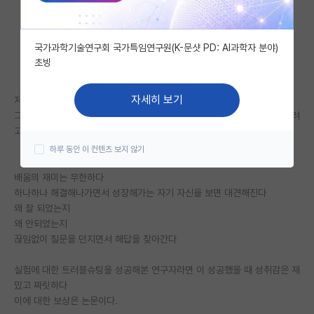
자유 게시판(아무개랩)
국가과학기술연구회 국가특임연구원(K-문샷 PD: AI과학자 분야)
미국 유학 게시판
초빙
미국 대학원 합격 후기 게시판
자세히 보기
저의 박사과정 동기에 대해 적어보려고 합니다ㅎ.ㅎ
대학원생 모집 게시판
그리고 힘든 시기를 보내고 계신 박사과정 분들에게 응원의 의미로 적어보려
고 합니다.
대학원 합격 후기 게시판
하루 동안 이 컨텐츠 보지 않기
연구실(PI) 홍보 게시판
배움의 재미는 무한하다
하나하나 해결해나가면서 성장해가는 자기 자신을 보면 대견해진다
석박사 채용 정보 게시판
왜 잘 되었는지
임용 정보 게시판
왜 안되었는지
끊임없이 질문을 던지면서 해답을 찾아간다
학부 인턴 게시판
실험에 대한 트러블슈팅을 성공해본 연구자라면 이 성공했을 때 성취감은 재
취업 게시판
밌고 짜릿하다
이에 대한 보상은 논문이다.
임용 후기 게시판