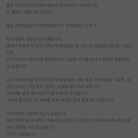
짧은 기간이지만 학계의 발전에 조금이라도 기여했기에.
재팬라운지 🌸
이 얼마나 아름다운 시간인가
물론 쓰레기같은 박사과정생들이나 조작범들은 논외고.
박사과정이 힘든건 전 이해합니다.
혹여나 주변의 인식이나 빠르게 취업해서 잘 사는 친구들보며 현타를 느끼신
다면,
누가 더 낫다 못나다의 문제가 아닌 고결한 시간을 보내고 있다고 말씀드리
고 싶습니다.
다시 태어난다면 우주의 모든 비밀을 아는 시대 혹은 시간여행이 가능한, 상
상도 안되는 그런 말도 안되는 시대에 태어나고 싶습니다
어린얘들 같은 꿈이지만 이를 위해 전 연구합니다
그래서 될수있는 한 후세를 위해 최대한 높게 돌을 쌓고 싶습니다
박사과정은 이런게 아닐까 싶습니다
어떤 분야라도 박사학위 취득하신 분들이나 오래기간 연구직에 종사하신 분
들이 저한텐 가장 멋있습니다
그리고 고맙습니다