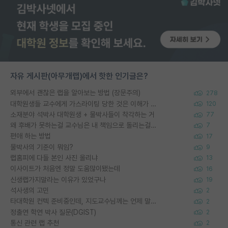
자유 게시판(아무개랩)에서 핫한 인기글은?
외부에서 괜찮은 랩을 알아보는 방법 (장문주의)
278
대학원생들 교수에게 가스라이팅 당한 것은 이해가 갑니다. 안타깝네요.
120
소재분야 석박사 대학원생 + 물박사들이 착각하는 거
77
왜 후배가 못하는걸 교수님은 내 책임으로 돌리는걸까요?
7
편애 하는 방법
17
물박사의 기준이 뭐임?
9
랩홈피에 다들 본인 사진 올리냐
13
이사이트가 처음엔 정말 도움많이됐는데
16
신생랩가지말라는 이유가 있었구나
19
석사생의 고민
2
타대학원 컨텍 준비중인데, 지도교수님께는 언제 말씀드려야 할까요?
2
정출연 학연 박사 질문(DGIST)
2
통신 관련 랩 추천
2