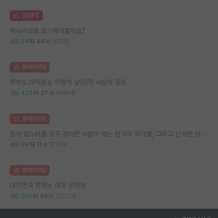
김GPT
박사과정을 포기해야할까요?
34
44
10523
명예의전당
학부도 대학원도 학벌이 낮은(?) 사람의 응원
435
37
88896
명예의전당
동서 랩노비를 모두 겪어온 사람이 보는 한국의 워라밸, 그리고 간곡한 당부의 말씀
89
11
17374
명예의전당
대한민국 학계는 이게 문제임
280
43
107133