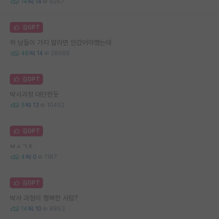
14
14
9267
김GPT
하 남들이 가지 말라면 안갔어야했는데
48
14
28688
김GPT
박사과정 대단한듯
5
13
10452
김GPT
ㅂㅅㄱㅈ
4
0
1187
김GPT
박사 과정이 행복한 사람?
14
10
8863