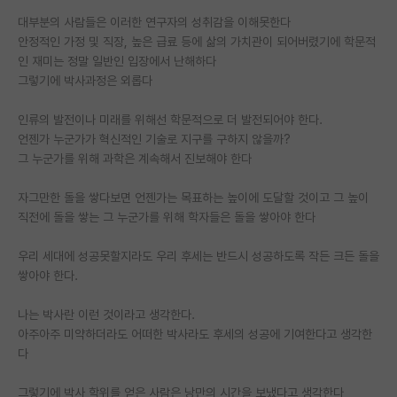
대부분의 사람들은 이러한 연구자의 성취감을 이해못한다
PI 전용 게시판
안정적인 가정 및 직장, 높은 급료 등에 삶의 가치관이 되어버렸기에 학문적
인 재미는 정말 일반인 입장에서 난해하다
인문사회 계열 게시판
그렇기에 박사과정은 외롭다
특수/전문대학원 게시판
인류의 발전이나 미래를 위해선 학문적으로 더 발전되어야 한다.
반도체/AI 게시판
언젠가 누군가가 혁신적인 기술로 지구를 구하지 않을까?
그 누군가를 위해 과학은 계속해서 진보해야 한다
장학금/장학생 게시판
자그만한 돌을 쌓다보면 언젠가는 목표하는 높이에 도달할 것이고 그 높이
학술 정보 게시판
직전에 돌을 쌓는 그 누군가를 위해 학자들은 돌을 쌓아야 한다
홍보 게시판
우리 세대에 성공못할지라도 우리 후세는 반드시 성공하도록 작든 크든 돌을
커리어
쌓아야 한다.
유학교육
나는 박사란 이런 것이라고 생각한다.
아주아주 미약하더라도 어떠한 박사라도 후세의 성공에 기여한다고 생각한
이벤트
다
반도체 아카데미
그렇기에 박사 학위를 얻은 사람은 낭만의 시간을 보냈다고 생각한다