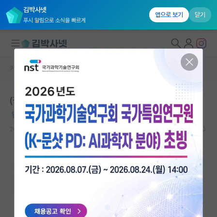
김박사넷
앱으로 보기
닫기
푸시 알림으로 소식을 빠르게
커뮤니티 홈
자유 게시판(아무개랩)
대학원생 모집
(장문) 박사과정은 낭만이다
국내대학원 정보
집요한 피터 힉스
연구실&오픈랩
2024.07.12
15
21798
커뮤니티
커뮤니티 홈
전체글보기
베스트 게시판
IF 명예의전당