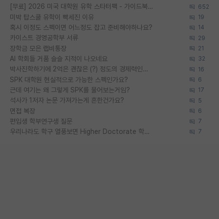
[무료] 2026 미국 대학원 유학 스타터팩 - 가이드북 & 합격자 컨택메일 템플릿
652
미박 탑스쿨 유학이 빡세진 이유
19
혹시 이정도 스펙이면 어느정도 잡고 준비해야하나요?
14
카이스트 경영공학부 서류
29
장학금 모은 랩비통장
21
AI 학회들 거품 슬슬 지적이 나오네요
32
박사진학하기에 2억은 괜찮은 (?) 정도의 경제력인가요
16
SPK 대학원 현실적으로 가능한 스펙인가요?
6
근데 여기는 왜 그렇게 SPK를 물어보는거임?
17
석사가 1저자 논문 가져가는게 흔한건가요?
5
면접 복장
6
편입생 학부연구생 질문
7
우리나라도 학구 열풍보면 Higher Doctorate 학위가 필요하다고 봅니다.
7