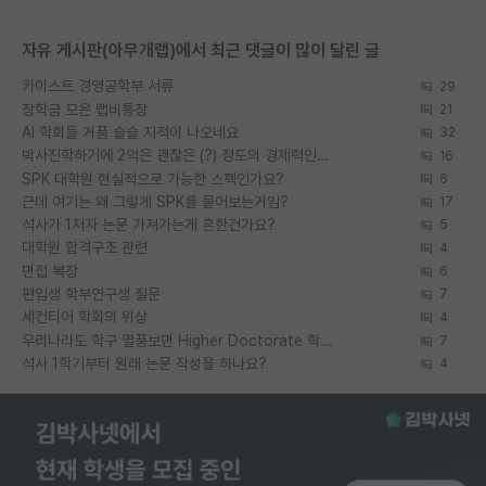
자유 게시판(아무개랩)에서 최근 댓글이 많이 달린 글
카이스트 경영공학부 서류
29
장학금 모은 랩비통장
21
AI 학회들 거품 슬슬 지적이 나오네요
32
박사진학하기에 2억은 괜찮은 (?) 정도의 경제력인가요
16
SPK 대학원 현실적으로 가능한 스펙인가요?
6
근데 여기는 왜 그렇게 SPK를 물어보는거임?
17
석사가 1저자 논문 가져가는게 흔한건가요?
5
대학원 합격구조 관련
4
면접 복장
6
편입생 학부연구생 질문
7
세컨티어 학회의 위상
4
우리나라도 학구 열풍보면 Higher Doctorate 학위가 필요하다고 봅니다.
7
석사 1학기부터 원래 논문 작성을 하나요?
4