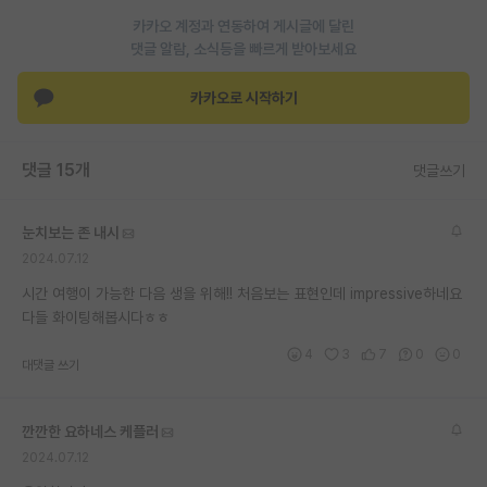
카카오 계정과 연동하여 게시글에 달린
댓글 알람, 소식등을 빠르게 받아보세요
카카오로 시작하기
댓글 15개
댓글쓰기
눈치보는 존 내시
2024.07.12
시간 여행이 가능한 다음 생을 위해!! 처음보는 표현인데 impressive하네요
다들 화이팅해봅시다ㅎㅎ
4
3
7
0
0
대댓글 쓰기
깐깐한 요하네스 케플러
2024.07.12