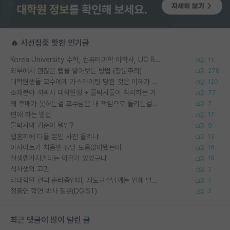
🔥 시선집중 핫한 인기글
Korea University 수학, 컴퓨터과학 이학사, UC Berkeley 산업공학 대학원 공학박사가 되는 것은 쉽지 않겠죠?
11
외부에서 괜찮은 랩을 알아보는 방법 (장문주의)
278
대학원생들 교수에게 가스라이팅 당한 것은 이해가 갑니다. 안타깝네요.
120
소재분야 석박사 대학원생 + 물박사들이 착각하는 거
77
왜 후배가 못하는걸 교수님은 내 책임으로 돌리는걸까요?
7
편애 하는 방법
17
물박사의 기준이 뭐임?
9
랩홈피에 다들 본인 사진 올리냐
13
이사이트가 처음엔 정말 도움많이됐는데
16
신생랩가지말라는 이유가 있었구나
19
석사생의 고민
2
타대학원 컨텍 준비중인데, 지도교수님께는 언제 말씀드려야 할까요?
2
정출연 학연 박사 질문(DGIST)
2
최근 댓글이 많이 달린 글