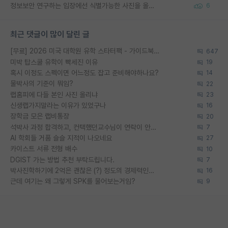
정보보안 연구하는 입장에선 식별가능한 사진을 올리는건 비추이긴함
6
최근 댓글이 많이 달린 글
[무료] 2026 미국 대학원 유학 스타터팩 - 가이드북 & 합격자 컨택메일 템플릿
647
미박 탑스쿨 유학이 빡세진 이유
19
혹시 이정도 스펙이면 어느정도 잡고 준비해야하나요?
14
물박사의 기준이 뭐임?
22
랩홈피에 다들 본인 사진 올리냐
23
신생랩가지말라는 이유가 있었구나
16
장학금 모은 랩비통장
20
석박사 과정 합격하고, 컨택했던교수님이 연락이 안됩니다...
7
AI 학회들 거품 슬슬 지적이 나오네요
27
카이스트 서류 전형 배수
10
DGIST 가는 방법 추천 부탁드립니다.
7
박사진학하기에 2억은 괜찮은 (?) 정도의 경제력인가요
16
근데 여기는 왜 그렇게 SPK를 물어보는거임?
9