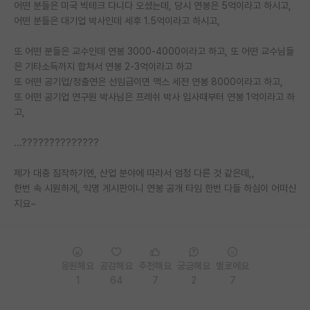
어떤 분들은 미국 빅테크 다니다 오셨는데, 당시 연봉은 5억이라고 하시고,
PI 전용 게시판
어떤 분들은 대기업 박사인데 세후 1.5억이라고 하시고,
인문사회 계열 게시판
또 어떤 분들은 교수인데 연봉 3000-4000이라고 하고, 또 어떤 교수님들
은 기타소득까지 합쳐서 연봉 2-3억이라고 하고
특수/전문대학원 게시판
또 어떤 공기업/정출연은 선임급이면 맥스 세전 연봉 8000이라고 하고,
또 어떤 공기업 연구원 박사님은 프레쉬 박사 입사때부터 연봉 1억이라고 하
반도체/AI 게시판
고,
장학금/장학생 게시판
...??????????????
학술 정보 게시판
제가 대충 짐작하기엔, 산업 분야에 따라서 엄청 다른 것 같은데,,
홍보 게시판
한번 속 시원하게, 익명 게시판이니 연봉 공개 타임 한번 다들 하심이 어떠신
지요~
커리어
유학교육
응원해요
공감해요
추천해요
궁금해요
별로에요
이벤트
1
64
7
2
7
반도체 아카데미