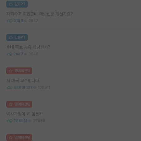
김GPT
자퇴하고 취업준비 해보신분 계신가요?
0
5
2542
김GPT
후배 족보 공유 타당한가?
2
7
3040
명예의전당
저 미국 교수입니다
339
107
100311
명예의전당
박사과정이 왜 힘든가
78
14
37658
명예의전당