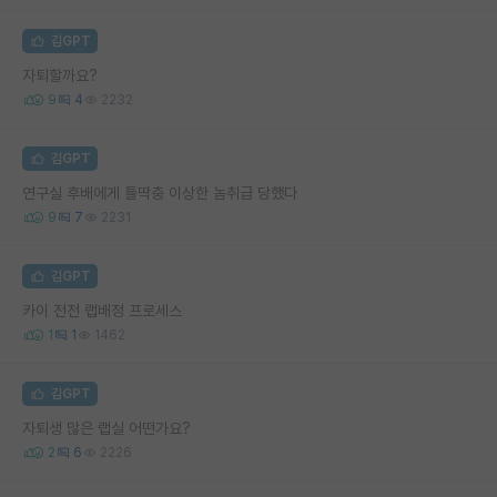
김GPT
자퇴할까요?
9
4
2232
김GPT
연구실 후배에게 틀딱충 이상한 놈취급 당했다
9
7
2231
김GPT
카이 전전 랩배정 프로세스
1
1
1462
김GPT
자퇴생 많은 랩실 어떤가요?
2
6
2226