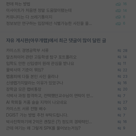
편애 하는 방법
16
이사이트가 처음엔 정말 도움많이됐는데
14
커뮤니티는 다 쓰레기통이지
6
정보보안 연구하는 입장에선 식별가능한 사진을 올리는건 비추이긴함
6
자유 게시판(아무개랩)에서 최근 댓글이 많이 달린 글
카이스트 경영공학부 서류
28
알츠하이머 관련 고등학생 탐구 포트폴리오
14
입학도 안한 신입생이 원래 관심을 받나요
11
물박사의 기준이 뭐임?
22
랩홈피에 다들 본인 사진 올리냐
23
신생랩가지말라는 이유가 있었구나
16
장학금 모은 랩비통장
20
석박사 과정 합격하고, 컨택했던교수님이 연락이 안됩니다...
7
AI 학회들 거품 슬슬 지적이 나오네요
27
카이스트 서류 전형 배수
10
DGIST 가는 방법 추천 부탁드립니다.
7
박사진학하기에 2억은 괜찮은 (?) 정도의 경제력인가요
16
근데 여기는 왜 그렇게 SPK를 물어보는거임?
9