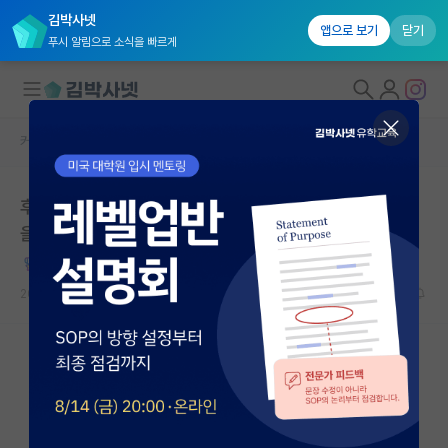
김박사넷
앱으로 보기
닫기
푸시 알림으로 소식을 빠르게
커뮤니티 홈
자유 게시판(아무개랩)
대학원생 모집
후배들의 진로 선택과 균형된 정보 획득을 위해 익명의 힘
국내대학원 정보
을 빌어 다 같이 연봉 공개 타임 한번 갖는 것 어때요?
연구실&오픈랩
방탕한 가브리엘 마르케스
커뮤니티
2024.06.14
63
20719
커뮤니티 홈
전체글보기
베스트 게시판
IF 명예의전당