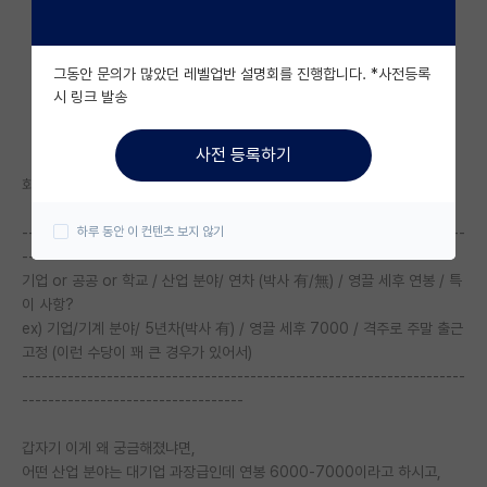
자유 게시판(아무개랩)
그동안 문의가 많았던 레벨업반 설명회를 진행합니다. *사전등록
미국 유학 게시판
시 링크 발송
미국 대학원 합격 후기 게시판
사전 등록하기
대학원생 모집 게시판
회사/기관명은 좀 그러니, 아래처럼??
대학원 합격 후기 게시판
--------------------------------------------------------------------
하루 동안 이 컨텐츠 보지 않기
-----------------------------------
연구실(PI) 홍보 게시판
기업 or 공공 or 학교 / 산업 분야/ 연차 (박사 有/無) / 영끌 세후 연봉 / 특
석박사 채용 정보 게시판
이 사항?
ex) 기업/기계 분야/ 5년차(박사 有) / 영끌 세후 7000 / 격주로 주말 출근
임용 정보 게시판
고정 (이런 수당이 꽤 큰 경우가 있어서)
--------------------------------------------------------------------
학부 인턴 게시판
----------------------------------
취업 게시판
갑자기 이게 왜 궁금해졌냐면,
어떤 산업 분야는 대기업 과장급인데 연봉 6000-7000이라고 하시고,
임용 후기 게시판