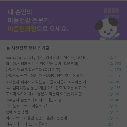
🔥 시선집중 핫한 인기글
Korea University 수학, 컴퓨터과학 이학사, UC Berkeley 산업공학 대학원 공학박사가 되는 것은 쉽지 않겠죠?
11
외부에서 괜찮은 랩을 알아보는 방법 (장문주의)
275
대학원 월급 정리해준다 (공대 기준)
275
대학원생들 교수에게 가스라이팅 당한 것은 이해가 갑니다. 안타깝네요.
119
소재분야 석박사 대학원생 + 물박사들이 착각하는 거
76
석사입학예정생 분들! 제발 어느 정도 각오는 하고 오세요.
156
포스텍 억까에 대해 (동문의 학문적 아웃풋에 대한 반박)
50
교수님이 슬럼프에 빠지게 되는 과정
40
대학원 어디로 가야할까요?
5
편애 하는 방법
16
이사이트가 처음엔 정말 도움많이됐는데
14
커뮤니티는 다 쓰레기통이지
6