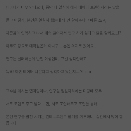
데이터가 너무 안나오니, 좀만 더 열심히 해서 데이터 보완하자라는 말을
PI 전용 게시판
듣고 어떻게, 본인은 열심히 했는데 왜 안 알아주냐고 떼를 쓰고,
인문사회 계열 게시판
특수/전문대학원 게시판
자존감이 입학하고 나서 계속 떨어져서 연구 하기 싫다고 말을 할까요...!?
반도체/AI 게시판
아무도 강요로 대학원온거 아니구....본인 의지로 왔어요...
장학금/장학생 게시판
연구는 실패하는게 반절 이상인데, 그걸 생각안하고
학술 정보 게시판
뚝딱! 하면 데이터 나온다고 생각하고 왔는지....?! ㅠㅠ
홍보 게시판
커리어
교수님 계시는 랩미팅이나, 연구실 일원끼리하는 미팅때 모두
유학교육
서로 코멘트 주고 받다 보면, 서로 조언해주고 조언을 통해
이벤트
본인 연구를 발전 시키는 건데...코멘트 받기를 거부하니, 중간에서 많이 힘
듭니다.
반도체 아카데미