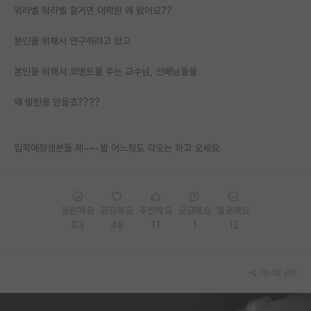
워라벨 워라벨 할거면 대학원 왜 왔어요??
본인을 위해서 연구하려고 왔고
본인을 위해서 코멘트를 주는 교수님, 선배님들을
왜 빌런을 만들죠????
입학예정생분들 제~~~발 어느정도 각오는 하고 오세요.
응원해요
공감해요
추천해요
궁금해요
별로에요
83
49
11
1
12
게시글 공유