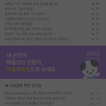
입학도 안한 신입생이 원래 관심을 받나요
10
물박사의 기준이 뭐임?
19
랩홈피에 다들 본인 사진 올리냐
23
신생랩가지말라는 이유가 있었구나
15
장학금 모은 랩비통장
16
AI 학회들 거품 슬슬 지적이 나오네요
26
DGIST 가는 방법 추천 부탁드립니다.
7
박사진학하기에 2억은 괜찮은 (?) 정도의 경제력인가요
12
🔥 시선집중 핫한 인기글
Korea University 수학, 컴퓨터과학 이학사, UC Berkeley 산업공학 대학원 공학박사가 되는 것은 쉽지 않겠죠?
10
외부에서 괜찮은 랩을 알아보는 방법 (장문주의)
275
내 석사생활 참 많은일들이 있엇네요^^
212