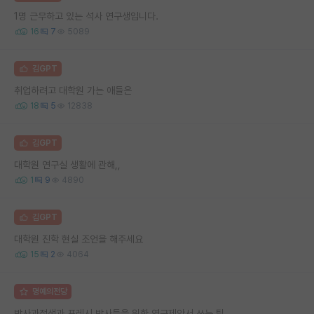
1명 근무하고 있는 석사 연구생입니다.
16
7
5089
김GPT
취업하려고 대학원 가는 애들은
18
5
12838
김GPT
대학원 연구실 생활에 관해,,
1
9
4890
김GPT
대학원 진학 현실 조언을 해주세요
15
2
4064
명예의전당
박사과정생과 프레시 박사들을 위한 연구제안서 쓰는 팁