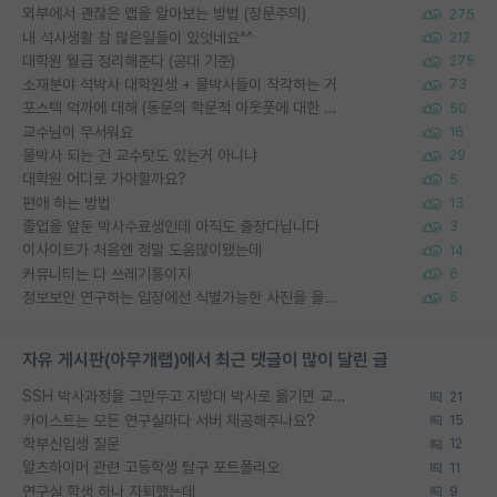
외부에서 괜찮은 랩을 알아보는 방법 (장문주의)
275
내 석사생활 참 많은일들이 있엇네요^^
212
대학원 월급 정리해준다 (공대 기준)
275
소재분야 석박사 대학원생 + 물박사들이 착각하는 거
73
포스텍 억까에 대해 (동문의 학문적 아웃풋에 대한 반박)
50
교수님이 무서워요
16
물박사 되는 건 교수탓도 있는거 아니냐
29
대학원 어디로 가야할까요?
5
편애 하는 방법
13
졸업을 앞둔 박사수료생인데 아직도 출장다닙니다
3
이사이트가 처음엔 정말 도움많이됐는데
14
커뮤니티는 다 쓰레기통이지
6
정보보안 연구하는 입장에선 식별가능한 사진을 올리는건 비추이긴함
5
자유 게시판(아무개랩)에서 최근 댓글이 많이 달린 글
SSH 박사과정을 그만두고 지방대 박사로 옮기면 교수의 꿈은 끝일까요?
21
카이스트는 모든 연구실마다 서버 제공해주나요?
15
학부신입생 질문
12
알츠하이머 관련 고등학생 탐구 포트폴리오
11
연구실 학생 하나 자퇴했는데
9