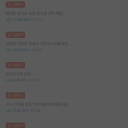
김GPT
패기만 넘치는 요즘 타대생 컨택 메일
374
99
91392
김GPT
대학원 진학중 학벌로 고민하는분들에게,
119
56
40588
김GPT
한국교수의 단상
86
60
23470
김GPT
석사 진학을 앞둔 학부생들에게 (짧은글)
25
22
10848
김GPT