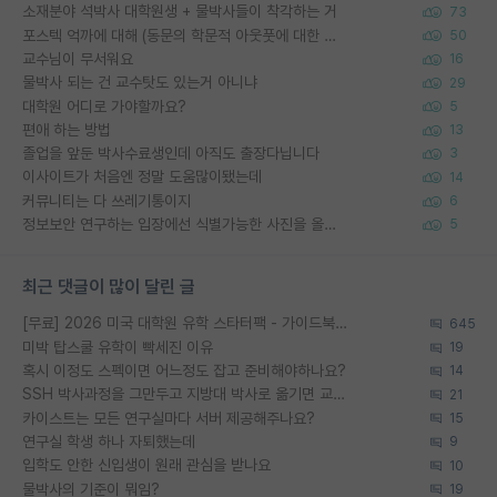
소재분야 석박사 대학원생 + 물박사들이 착각하는 거
73
포스텍 억까에 대해 (동문의 학문적 아웃풋에 대한 반박)
50
교수님이 무서워요
16
물박사 되는 건 교수탓도 있는거 아니냐
29
대학원 어디로 가야할까요?
5
편애 하는 방법
13
졸업을 앞둔 박사수료생인데 아직도 출장다닙니다
3
이사이트가 처음엔 정말 도움많이됐는데
14
커뮤니티는 다 쓰레기통이지
6
정보보안 연구하는 입장에선 식별가능한 사진을 올리는건 비추이긴함
5
최근 댓글이 많이 달린 글
[무료] 2026 미국 대학원 유학 스타터팩 - 가이드북 & 합격자 컨택메일 템플릿
645
미박 탑스쿨 유학이 빡세진 이유
19
혹시 이정도 스펙이면 어느정도 잡고 준비해야하나요?
14
SSH 박사과정을 그만두고 지방대 박사로 옮기면 교수의 꿈은 끝일까요?
21
카이스트는 모든 연구실마다 서버 제공해주나요?
15
연구실 학생 하나 자퇴했는데
9
입학도 안한 신입생이 원래 관심을 받나요
10
물박사의 기준이 뭐임?
19