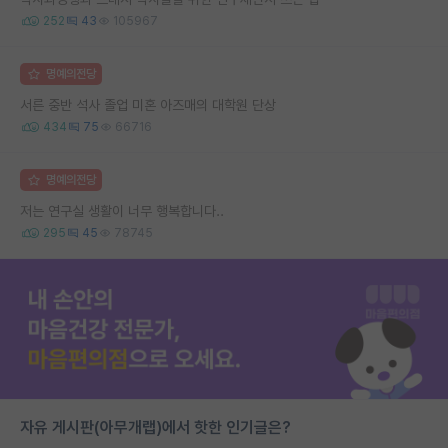
252
43
105967
명예의전당
서른 중반 석사 졸업 미혼 아즈매의 대학원 단상
434
75
66716
명예의전당
저는 연구실 생활이 너무 행복합니다..
295
45
78745
자유 게시판(아무개랩)에서 핫한 인기글은?