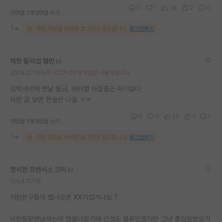
0
1
38
2
0
대댓글 1개
대댓글 쓰기
해당 댓글을 보려면 로그인이 필요합니다.
로그인하기
체한 윌리엄 켈빈
2024.07.16
누적 신고가 20개 이상인 사용자입니다.
김박사넷에 맨날 월급, 워라밸 아침출근 하기싫다
이런 글 보면 한숨만 나옴 ㅋㅋ
0
0
27
1
1
대댓글 1개
대댓글 쓰기
해당 댓글을 보려면 로그인이 필요합니다.
로그인하기
명석한 프랜시스 크릭
2024.07.16
저런친구들이 랩나오면 XX기업가나요 ?
이런질문맨날하는데 랩을나왔기에 간것도 물론있겠지만 그냥 졸업장받았기