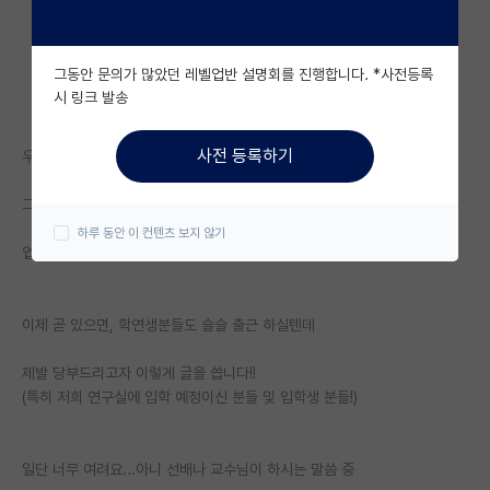
자유 게시판(아무개랩)
그동안 문의가 많았던 레벨업반 설명회를 진행합니다. *사전등록
미국 유학 게시판
시 링크 발송
미국 대학원 합격 후기 게시판
사전 등록하기
우리 랩은 10~15명 사이의 인원으로 중형? 랩실 정도 되겠네요.
대학원생 모집 게시판
그런데...요즘 따라 새로 입학하시는 분들은 이상해도 너무 이상합니다..
대학원 합격 후기 게시판
하루 동안 이 컨텐츠 보지 않기
업계 타 연구실도 그런거 보니, 저희 연구실만 그런건 아닌거 같고....
연구실(PI) 홍보 게시판
석박사 채용 정보 게시판
이제 곧 있으면, 학연생분들도 슬슬 출근 하실텐데
임용 정보 게시판
제발 당부드리고자 이렇게 글을 씁니다!!
학부 인턴 게시판
(특히 저희 연구실에 입학 예정이신 분들 및 입학생 분들!)
취업 게시판
일단 너무 여려요...아니 선배나 교수님이 하시는 말씀 중
임용 후기 게시판