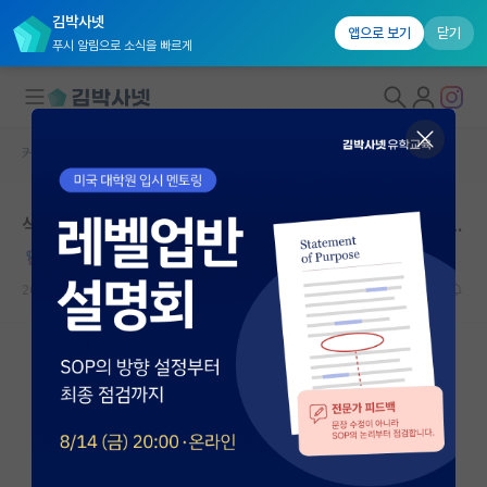
김박사넷
앱으로 보기
닫기
푸시 알림으로 소식을 빠르게
커뮤니티 홈
자유 게시판(아무개랩)
대학원생 모집
석사입학예정생 분들! 제발 어느 정도 각오는 하고 오세요.
국내대학원 정보
명석한 니콜라 테슬라
연구실&오픈랩
2024.07.16
27
39923
커뮤니티
커뮤니티 홈
전체글보기
베스트 게시판
IF 명예의전당