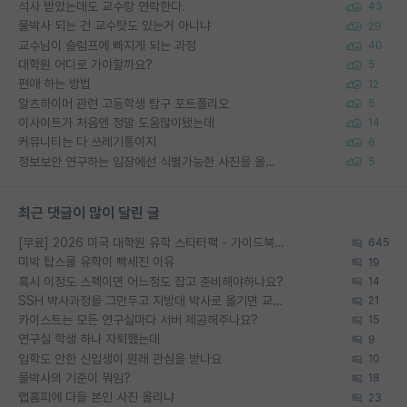
석사 받았는데도 교수랑 연락한다.
43
물박사 되는 건 교수탓도 있는거 아니냐
29
교수님이 슬럼프에 빠지게 되는 과정
40
대학원 어디로 가야할까요?
5
편애 하는 방법
12
알츠하이머 관련 고등학생 탐구 포트폴리오
5
이사이트가 처음엔 정말 도움많이됐는데
14
커뮤니티는 다 쓰레기통이지
6
정보보안 연구하는 입장에선 식별가능한 사진을 올리는건 비추이긴함
5
최근 댓글이 많이 달린 글
[무료] 2026 미국 대학원 유학 스타터팩 - 가이드북 & 합격자 컨택메일 템플릿
645
미박 탑스쿨 유학이 빡세진 이유
19
혹시 이정도 스펙이면 어느정도 잡고 준비해야하나요?
14
SSH 박사과정을 그만두고 지방대 박사로 옮기면 교수의 꿈은 끝일까요?
21
카이스트는 모든 연구실마다 서버 제공해주나요?
15
연구실 학생 하나 자퇴했는데
9
입학도 안한 신입생이 원래 관심을 받나요
10
물박사의 기준이 뭐임?
18
랩홈피에 다들 본인 사진 올리냐
23