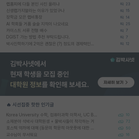
랩홈피에 다들 본인 사진 올리냐
23
신생랩가지말라는 이유가 있었구나
15
장학금 모은 랩비통장
14
AI 학회들 거품 슬슬 지적이 나오네요
25
카이스트 서류 전형 배수
7
DGIST 가는 방법 추천 부탁드립니다.
7
박사진학하기에 2억은 괜찮은 (?) 정도의 경제력인가요
12
🔥 시선집중 핫한 인기글
Korea University 수학, 컴퓨터과학 이학사, UC Berkeley 산업공학 대학원 공학박사가 되는 것은 쉽지 않겠죠?
10
소재분야 석박사 대학원생 + 물박사들이 착각하는 거
72
포스텍 억까에 대해 (동문의 학문적 아웃풋에 대한 반박)
50
교수님이 무서워요
16