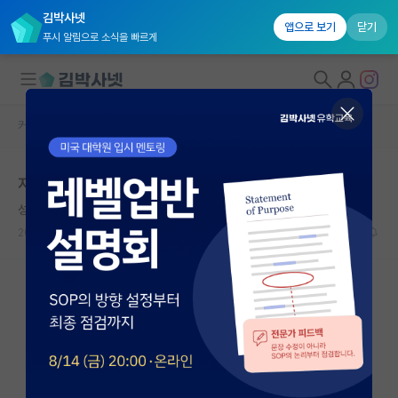
김박사넷
앱으로 보기
닫기
푸시 알림으로 소식을 빠르게
커뮤니티 홈
자유 게시판(아무개랩)
대학원생 모집
지거국에서 상위대학원 지원 힘들까요?
국내대학원 정보
성실한 제인 오스틴
연구실&오픈랩
2024.10.03
23
3118
커뮤니티
커뮤니티 홈
전체글보기
베스트 게시판
IF 명예의전당