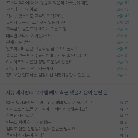
포스텍 억까에 대해 (동문의 학문적 아웃풋에 대한 반박)
50
교수님이 무서워요
16
석사 받았는데도 교수랑 연락한다.
43
물박사 되는 건 교수탓도 있는거 아니냐
29
교수님이 슬럼프에 빠지게 되는 과정
40
대학원 어디로 가야할까요?
5
편애 하는 방법
12
알츠하이머 관련 고등학생 탐구 포트폴리오
5
졸업을 앞둔 박사수료생인데 아직도 출장다닙니다
3
이사이트가 처음엔 정말 도움많이됐는데
14
커뮤니티는 다 쓰레기통이지
6
정보보안 연구하는 입장에선 식별가능한 사진을 올리는건 비추이긴함
5
자유 게시판(아무개랩)에서 최근 댓글이 많이 달린 글
SSH 박사과정을 그만두고 지방대 박사로 옮기면 교수의 꿈은 끝일까요?
21
카이스트는 모든 연구실마다 서버 제공해주나요?
15
학부신입생 질문
12
연구실 학생 하나 자퇴했는데
9
입학도 안한 신입생이 원래 관심을 받나요
10
물박사의 기준이 뭐임?
18