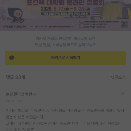
PI 전용 게시판
인문사회 계열 게시판
특수/전문대학원 게시판
카카오 계정과 연동하여 게시글에 달린
반도체/AI 게시판
댓글 알람, 소식등을 빠르게 받아보세요
장학금/장학생 게시판
카카오로 시작하기
학술 정보 게시판
댓글 23개
댓글쓰기
홍보 게시판
커리어
놀란 윌리엄 켈빈
2024.10.03
유학교육
입시는 통과할 수 있겠으나.. 자대생을 뛰어넘을 수 있을만큼의 역량이 있지
이벤트
않는 이상은 어렵습니다.
그래서 대부분의 인기랩은 자대생 으로만 차거나 주요 대학 출신 학생들이
반도체 아카데미
선발 되는 것 이죠