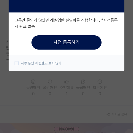
자유 게시판(아무개랩)
그동안 문의가 많았던 레벨업반 설명회를 진행합니다. *사전등록
미국 유학 게시판
시 링크 발송
미국 대학원 합격 후기 게시판
지거국 컴공다니고 있는 3학년 학생입니다.
사전 등록하기
대학원생 모집 게시판
현재 학점은 4.4정도 되고, 짧은 논문 1편 1저자로 있습니다.
좋아보이는 랩실에 계신 분들 CV를 보니 지거국이 없는듯 보였습니다.
대학원 합격 후기 게시판
그래서 이정도 스펙으로는 SKPYK 대학원 진학이 힘들런지 궁금합니다.
하루 동안 이 컨텐츠 보지 않기
연구실(PI) 홍보 게시판
석박사 채용 정보 게시판
응원해요
공감해요
추천해요
궁금해요
별로에요
0
0
1
0
0
임용 정보 게시판
학부 인턴 게시판
게시글 공유
취업 게시판
임용 후기 게시판