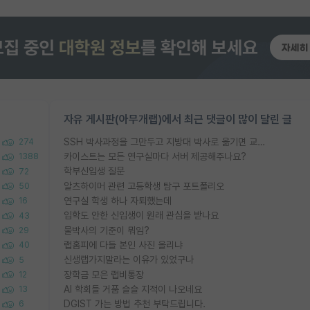
자유 게시판(아무개랩)에서 최근 댓글이 많이 달린 글
SSH 박사과정을 그만두고 지방대 박사로 옮기면 교수의 꿈은 끝일까요?
274
카이스트는 모든 연구실마다 서버 제공해주나요?
1388
학부신입생 질문
72
알츠하이머 관련 고등학생 탐구 포트폴리오
50
연구실 학생 하나 자퇴했는데
16
입학도 안한 신입생이 원래 관심을 받나요
43
물박사의 기준이 뭐임?
29
랩홈피에 다들 본인 사진 올리냐
40
신생랩가지말라는 이유가 있었구나
5
장학금 모은 랩비통장
12
AI 학회들 거품 슬슬 지적이 나오네요
13
DGIST 가는 방법 추천 부탁드립니다.
6