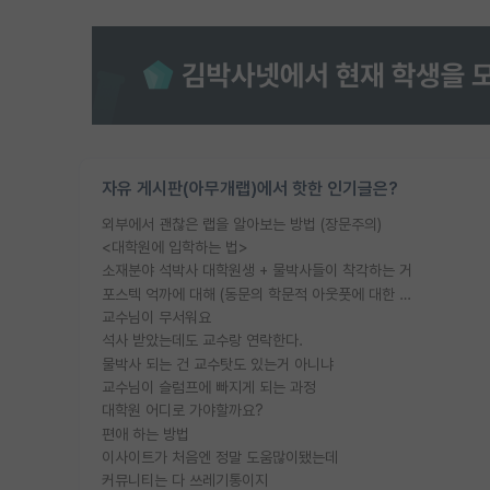
자유 게시판(아무개랩)에서 핫한 인기글은?
외부에서 괜찮은 랩을 알아보는 방법 (장문주의)
<대학원에 입학하는 법>
소재분야 석박사 대학원생 + 물박사들이 착각하는 거
포스텍 억까에 대해 (동문의 학문적 아웃풋에 대한 반박)
교수님이 무서워요
석사 받았는데도 교수랑 연락한다.
물박사 되는 건 교수탓도 있는거 아니냐
교수님이 슬럼프에 빠지게 되는 과정
대학원 어디로 가야할까요?
편애 하는 방법
이사이트가 처음엔 정말 도움많이됐는데
커뮤니티는 다 쓰레기통이지