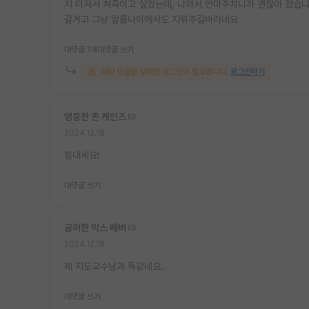
지 터져서 쳐죽이고 싶었는데, 나와서 안마주치니까 괜찮아 졌습니
갈거고 그낭 알룸나이에서도 지워주길바라네요
대댓글 1개
대댓글 쓰기
해당 댓글을 보려면 로그인이 필요합니다.
로그인하기
엉뚱한 존 케인즈
2024.12.18
힘내세요!
대댓글 쓰기
공허한 막스 베버
2024.12.18
제 지도교수님과 똑같네요..
대댓글 쓰기