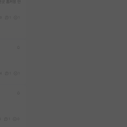
딴곳 홈커밍 안
9
1
1
4
1
1
6
1
0