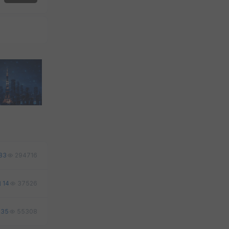
83
294716
14
37526
35
55308