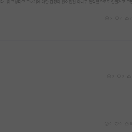
다. 뭐 그렇다고 그새기에 대한 감정이 없어진건 아니구 연락앞으로도 안할거고 그
5
7
2
0
0
0
0
1