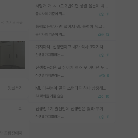
서당개 개 ㅅㄲ도 3년이면 풍월 읊는데 박사 5년 이상 대리고 있으면서 물된건 교수 탓 맞는ㄱ게 거기가 서당이 아니란 소리임
물박사의 기준이 뭐임?
11
게시글 공유
능력없는박사 란 말이지 뭐. 능력이 뭐고 능력이 있다는게 뭔지는 사람마다 기준이 다르니까 얘기해봐야 서로 자기 기준만 얘기해서 논쟁이 끝이 안나고. 주위에서 능력있고 야심있는 신입생이 교수가 유의미한 피드백을 아예 안주면서 제대로된 과제에 참여해볼 기회도 제공하지 않고 잡일 뺑뺑이만 돌려서 맨날 단순작업만 하면서 밤새다가 눈빛이 점점 죽어가는걸 본 사람은 물박사는 교수탓이라고 하고, 교수는 이것저것 알려도 주고 기회도 주고 사수 동기 붙여주면서 어떻게든 끌고가려고 하는데 본인이 매일 뺀질거리면서 출근 하는둥마는둥 하다가 기껏 와서도 폰이나 쳐다보다가 실험 망치고 저녁약속있어서 먼저 가볼게요~ 하는걸 본 사람은 물박사는 본인탓이라고 함.
물박사의 기준이 뭐임?
12
가지마라. 신생랩이고 내가 석사 3학기차인데 최고참인데 나도 아무것도 모르는데 교수가 후배들 왜 논문 교육 안시키냐. 논문 왜 안 써오냐 닦달한다
신생랩가지말라는 이유가 있었구나
11
신생랩+젊은 교수 이게 ㄹㅇ 모 아니면 도인듯.
신생랩가지말라는 이유가 있었구나
9
댓글쓰기
ML 대부분이 골드 스탠다드 하나 상정해놓고 (벤치마크 데이터셋이 여러 개면 여러 개 상정) 그거 얼마나 잘 맞추나 싸움임 가끔 번뜩이는 설계 철학을 보여주는 논문들도 있지만 대부분 그거 성적 얼마나 더 올리느라에 혈안이 되어 있는 측면이 잇음
AI 학회들 거품 슬슬 지적이 나오네요
10
신생랩 1기 출신인데 신생랩은 줠라 무거운 바벨 같은거임. 들면 대박인데 못들면 깔려 죽음. 아무도 알려주지 않는 환경에서 자생해야하지만, 일단 살아남았다면 그 어떤 사람보다 악착같고 생존력 높은 사람으로 거듭날 수 있음
신생랩가지말라는 이유가 있었구나
11
니라 공황장애까