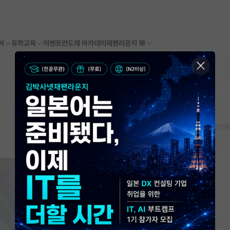
어
유학교육
이벤트
반도체 아카데미
재팬라운지 🌸
스크랩
신고하