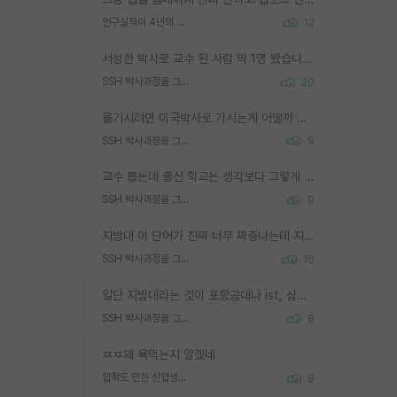
연구실적이 4년의 공백이 있는거 어떻게 생각하냐
12
서성한 박사로 교수 된 사람 딱 1명 봤습니다. 근데 지방대 박사로 교수된 거는 기적이 일어나야되요. 서성한 학부부터여도 빡센게 교수임용일텐데 지방대박사로 무슨 교수가 되나요...... 중소기업/중견기업 팀장급/연구소장급이나 될거 같네요.
SSH 박사과정을 그만두고 지방대 박사로 옮기면 교수의 꿈은 끝일까요?
20
옮기시려면 미국박사로 가시는게 어떨까 싶네요. 교수가 꿈이면 미국박사 하고 미국교수 까지 같이 노리시는게 기회가 많지 않을까요?
SSH 박사과정을 그만두고 지방대 박사로 옮기면 교수의 꿈은 끝일까요?
9
교수 뽑는데 출신 학교는 생각보다 그렇게 안 봄. 앞으로는 더 안 보게 될거임. 박사는 어디서 진행해도 됨. 단, 제대로 쌓고 좋은 실적 만들 수 있다면. 그런데 지방대는 그럴 가능성이 지극히 낮음. 나만 열심히 잘 하면 된다? 인간은 주변 환경에 지배되는 나약한 존재임. 주변의 지방대 대학원생과 섞이고 지방 특유의 여유로움 또는 나쁘게 얘기해서 나태함에 젖어 살다보면 교수의 꿈 자체를 잊어버리게 될 가능성도 있음. 주변 환경이 70~80%임.
SSH 박사과정을 그만두고 지방대 박사로 옮기면 교수의 꿈은 끝일까요?
9
지방대 이 단어가 진짜 너무 짜증나는데 지방대면 다 그냥 쓰레기인가요? 무슨 말 같지도 않은 댓글들이 있는건지??? 지방에도 충분히 좋은 대학 많고 충분히 잘하는 교수님들 많습니다 포항공대 4개 IST 대표 지거국들 여기 모두 다 지방에 있고 여기 출신들 중에 교수하는 분들 적지 않습니다 지거국 출신이 무슨 교수를 하냐?라고 생각할 사람들 많은데 상위 대표 지거국에 아웃라이어들 많습니다 결국 개인의 연구역량과 실적이 중요합니다 이 역량을 펼치는데 있어서 지도교수와의 합도 중요합니다. 그리고 경력이 필요하면 해외포닥까지 다녀오세요
SSH 박사과정을 그만두고 지방대 박사로 옮기면 교수의 꿈은 끝일까요?
16
일단 지방대라는 것이 포항공대나 ist, 상위 지거국은 아니라고 생각하겠습니다. 그런곳은 서성한에 비해 소위 대학 네임밸류가 크게 뒤떨어지지는 않으니까요. 대학 이름이 중요하냐? 당연합니다. 대학 이름이 좋아서 좋은 아웃풋이 나오는 것이냐, 좋은 대학은 좋은 사람과 좋은 기회가 몰려있으니 아웃풋도 자연스럽게 좋아지는 것이냐? 대답하기 어려운 문제입니다. 아직 한국 사회에서 학벌을 보는 것도, 특히 이공계를 중심으로 학벌보다는 실적 위주라는 분위기가 형성되는 것도 사실입니다. 지방대 출신으로 전임교수가 될수 있느냐? 가능 불가능을 따지면 당연히 가능입니다. 지방대 박사 출신으로 전임교원이 된 경우가 실제로 있으니까요. 현실적인 가능성이 있느냐? 지금 이정도 대학의 교수가 되고싶다고 생각되는 대학 들어가서 컴공과 교수 목록 켜고 박사 어디서 받았는지 쭉 한번 보세요. 냉정하게 지방대 출신인 분들이 많지는 않으실겁니다.
SSH 박사과정을 그만두고 지방대 박사로 옮기면 교수의 꿈은 끝일까요?
8
ㅉㅉ왜 욕먹는지 알겠네
입학도 안한 신입생이 원래 관심을 받나요
9