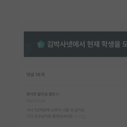
댓글 18개
명석한 윌리엄 켈빈
2025.02.09
석사 1년차만에 논문이 나올 것 같아도
그건 교수님이랑 협의보셔야죠 ㅡ.ㅡ;;;