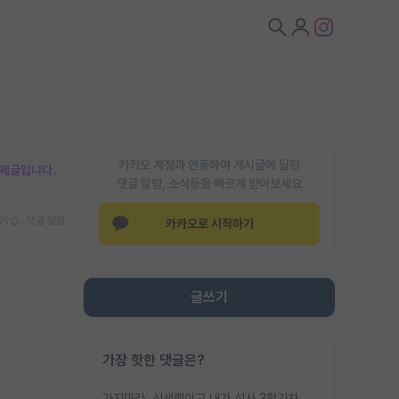
카카오 계정과 연동하여 게시글에 달린
박제글입니다.
댓글 알람, 소식등을 빠르게 받아보세요
기
댓글 알람
카카오로 시작하기
글쓰기
가장 핫한 댓글은?
가지마라. 신생랩이고 내가 석사 3학기차인데 최고참인데 나도 아무것도 모르는데 교수가 후배들 왜 논문 교육 안시키냐. 논문 왜 안 써오냐 닦달한다