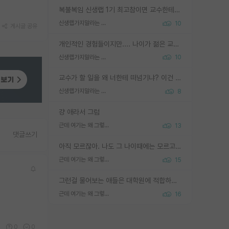
복불복임 신생랩 1기 최고참이면 교수한테 직접 지도받는 시간이 매우 많음 제대로 된 교수라면 말이지 그게 아니라면 그냥 넌 해방 불가능한 노예 1호에 감점쓰레기통이 되는거고
신생랩가지말라는 이유가 있었구나
10
게시글 공유
개인적인 경험들이지만.... 나이가 젊은 교수일수록 꼰대라는 가면을 쓴 채로 무례함을 행동하는 경우가 거의 90% 정도였음. 나이가 어린데 다른 또래들과 달리 명예, 권력, 재력까지 얻었으니 세상 다 가진 기분이겠지. 오히러 나이 든 교수들이 행동과 말을 더 조심하시더라.
신생랩가지말라는 이유가 있었구나
10
교수가 할 일을 왜 너한테 떠넘기냐? 이건 교수가 제대로 잘 알지 못하는 경우일텐데...
신생랩가지말라는 이유가 있었구나
8
걍 애라서 그럼
근데 여기는 왜 그렇게 SPK를 물어보는거임?
13
댓글쓰기
아직 모르잖아. 나도 그 나이때에는 모르고 평가 받고 안심하고 싶었어.
근데 여기는 왜 그렇게 SPK를 물어보는거임?
15
그런걸 물어보는 애들은 대학원에 적합하지 않다
근데 여기는 왜 그렇게 SPK를 물어보는거임?
16
3
0
0