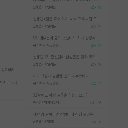
신생랩가지말라는 이유가 있었구나
19
신생랩+젊은 교수 이게 ㄹㅇ 모 아니면 도인듯.
신생랩가지말라는 이유가 있었구나
17
ML 대부분이 골드 스탠다드 하나 상정해놓고 (벤치마크 데이터셋이 여러 개면 여러 개 상정) 그거 얼마나 잘 맞추나 싸움임 가끔 번뜩이는 설계 철학을 보여주는 논문들도 있지만 대부분 그거 성적 얼마나 더 올리느라에 혈안이 되어 있는 측면이 잇음
AI 학회들 거품 슬슬 지적이 나오네요
14
신생랩 1기 출신인데 신생랩은 줠라 무거운 바벨 같은거임. 들면 대박인데 못들면 깔려 죽음. 아무도 알려주지 않는 환경에서 자생해야하지만, 일단 살아남았다면 그 어떤 사람보다 악착같고 생존력 높은 사람으로 거듭날 수 있음
신생랩가지말라는 이유가 있었구나
19
에 중요하게
내가 그렇게 말할땐 신고나 누르더니
만 최근 교수
AI 학회들 거품 슬슬 지적이 나오네요
12
32살에도 이런 질문을 하는군요...?
박사진학하기에 2억은 괜찮은 (?) 정도의 경제력인가요
25
나랑 걍 판박이인 상황이네 진심 뭐같음
신생랩가지말라는 이유가 있었구나
8