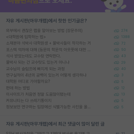
자유 게시판(아무개랩)에서 핫한 인기글은?
외부에서 괜찮은 랩을 알아보는 방법 (장문주의)
274
<대학원에 입학하는 법>
1388
소재분야 석박사 대학원생 + 물박사들이 착각하는 거
72
포스텍 억까에 대해 (동문의 학문적 아웃풋에 대한 반박)
50
석사 받았는데도 교수랑 연락한다.
43
물박사 되는 건 교수탓도 있는거 아니냐
29
교수님이 슬럼프에 빠지게 되는 과정
40
연구실적이 4년의 공백이 있는거 어떻게 생각하냐
3
대학원 어디로 가야할까요?
5
편애 하는 방법
12
이사이트가 처음엔 정말 도움많이됐는데
13
커뮤니티는 다 쓰레기통이지
5
정보보안 연구하는 입장에선 식별가능한 사진을 올리는건 비추이긴함
5
자유 게시판(아무개랩)에서 최근 댓글이 많이 달린 글
SSH 박사과정을 그만두고 지방대 박사로 옮기면 교수의 꿈은 끝일까요?
21