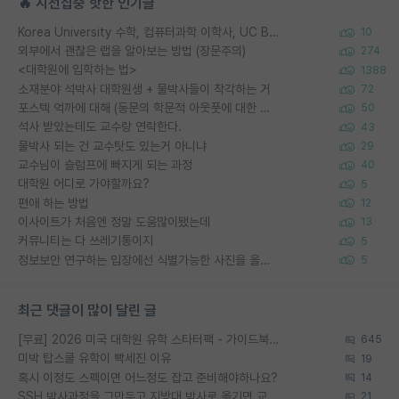
🔥 시선집중 핫한 인기글
Korea University 수학, 컴퓨터과학 이학사, UC Berkeley 산업공학 대학원 공학박사가 되는 것은 쉽지 않겠죠?
10
외부에서 괜찮은 랩을 알아보는 방법 (장문주의)
274
<대학원에 입학하는 법>
1388
소재분야 석박사 대학원생 + 물박사들이 착각하는 거
72
포스텍 억까에 대해 (동문의 학문적 아웃풋에 대한 반박)
50
석사 받았는데도 교수랑 연락한다.
43
물박사 되는 건 교수탓도 있는거 아니냐
29
교수님이 슬럼프에 빠지게 되는 과정
40
대학원 어디로 가야할까요?
5
편애 하는 방법
12
이사이트가 처음엔 정말 도움많이됐는데
13
커뮤니티는 다 쓰레기통이지
5
정보보안 연구하는 입장에선 식별가능한 사진을 올리는건 비추이긴함
5
최근 댓글이 많이 달린 글
[무료] 2026 미국 대학원 유학 스타터팩 - 가이드북 & 합격자 컨택메일 템플릿
645
미박 탑스쿨 유학이 빡세진 이유
19
혹시 이정도 스펙이면 어느정도 잡고 준비해야하나요?
14
SSH 박사과정을 그만두고 지방대 박사로 옮기면 교수의 꿈은 끝일까요?
21