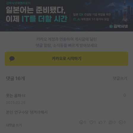
PI 전용 게시판
인문사회 계열 게시판
특수/전문대학원 게시판
카카오 계정과 연동하여 게시글에 달린
반도체/AI 게시판
댓글 알람, 소식등을 빠르게 받아보세요
장학금/장학생 게시판
카카오로 시작하기
학술 정보 게시판
댓글 16개
댓글쓰기
홍보 게시판
커리어
웃는 공자
2025.02.25
유학교육
본인 연구수당 땡겨야해서
이벤트
0
1
7
0
6
대댓글 쓰기
반도체 아카데미