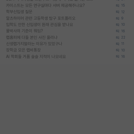
카이스트는 모든 연구실마다 서버 제공해주나요?
15
학부신입생 질문
12
알츠하이머 관련 고등학생 탐구 포트폴리오
9
입학도 안한 신입생이 원래 관심을 받나요
10
물박사의 기준이 뭐임?
16
랩홈피에 다들 본인 사진 올리냐
22
신생랩가지말라는 이유가 있었구나
11
장학금 모은 랩비통장
10
AI 학회들 거품 슬슬 지적이 나오네요
16