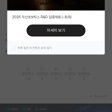
자유 게시판(아무개랩)
2026 두산로보틱스 R&D 집중채용 (~8/9)
미국 유학 게시판
미국 대학원 합격 후기 게시판
자세히 보기
과제제안서는 왜그렇게 많이 쓰라고 시키는지
대학원생 모집 게시판
에휴
하루 동안 이 컨텐츠 보지 않기
대학원 합격 후기 게시판
많이 시킬거면 그만큼 지도 많이 해주던가
연구실(PI) 홍보 게시판
석박사 채용 정보 게시판
응원해요
공감해요
추천해요
궁금해요
별로에요
14
4
0
0
4
임용 정보 게시판
학부 인턴 게시판
게시글 공유
취업 게시판
임용 후기 게시판