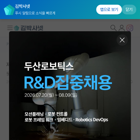
김박사넷
앱으로 보기
닫기
푸시 알림으로 소식을 빠르게
커뮤니티 홈
자유 게시판(아무개랩)
대학원생 모집
제대로 연구 지도도 안해줄거면서
국내대학원 정보
못된 아인슈타인
연구실&오픈랩
2025.02.25
16
6619
커뮤니티
커뮤니티 홈
전체글보기
베스트 게시판
IF 명예의전당