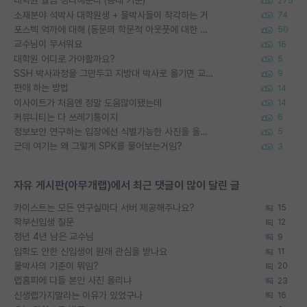
대학원 월급 정리해준다 (공대 기준)
275
소재분야 석박사 대학원생 + 물박사들이 착각하는 거
74
포스텍 억까에 대해 (동문의 학문적 아웃풋에 대한 반박)
50
교수님이 무서워요
16
대학원 어디로 가야할까요?
5
SSH 박사과정을 그만두고 지방대 박사로 옮기면 교수의 꿈은 끝일까요?
9
편애 하는 방법
14
이사이트가 처음엔 정말 도움많이됐는데
14
커뮤니티는 다 쓰레기통이지
6
정보보안 연구하는 입장에선 식별가능한 사진을 올리는건 비추이긴함
5
근데 여기는 왜 그렇게 SPK를 물어보는거임?
3
자유 게시판(아무개랩)에서 최근 댓글이 많이 달린 글
카이스트는 모든 연구실마다 서버 제공해주나요?
15
학부신입생 질문
12
정년 4년 남은 교수님
9
입학도 안한 신입생이 원래 관심을 받나요
11
물박사의 기준이 뭐임?
20
랩홈피에 다들 본인 사진 올리냐
23
신생랩가지말라는 이유가 있었구나
16