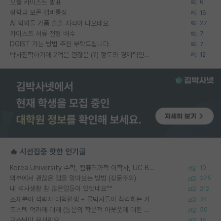
오늘 카이스트 발표
6
장학금 모은 랩비통장
16
AI 학회들 거품 슬슬 지적이 나오네요
27
카이스트 서류 전형 배수
7
DGIST 가는 방법 추천 부탁드립니다.
7
박사진학하기에 2억은 괜찮은 (?) 정도의 경제력인가요
12
🔥 시선집중 핫한 인기글
Korea University 수학, 컴퓨터과학 이학사, UC Berkeley 산업공학 대학원 공학박사가 되는 것은 쉽지 않겠죠?
10
외부에서 괜찮은 랩을 알아보는 방법 (장문주의)
275
내 석사생활 참 많은일들이 있엇네요^^
212
소재분야 석박사 대학원생 + 물박사들이 착각하는 거
74
포스텍 억까에 대해 (동문의 학문적 아웃풋에 대한 반박)
50
교수님이 무서워요
16