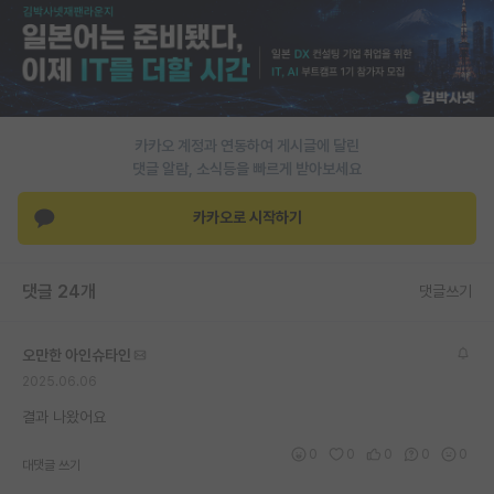
PI 전용 게시판
인문사회 계열 게시판
특수/전문대학원 게시판
카카오 계정과 연동하여 게시글에 달린
반도체/AI 게시판
댓글 알람, 소식등을 빠르게 받아보세요
장학금/장학생 게시판
카카오로 시작하기
학술 정보 게시판
댓글 24개
댓글쓰기
홍보 게시판
커리어
오만한 아인슈타인
2025.06.06
유학교육
결과 나왔어요
이벤트
0
0
0
0
0
대댓글 쓰기
반도체 아카데미