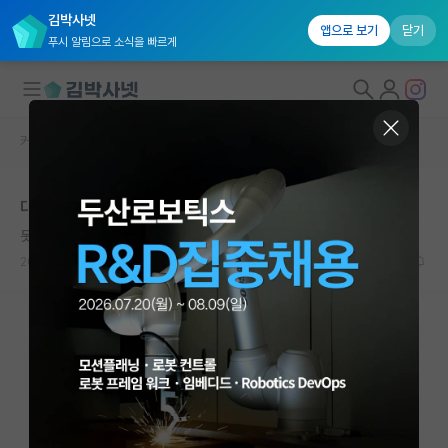
김박사넷
앱으로 보기
닫기
푸시 알림으로 소식을 빠르게
커뮤니티 홈
자유 게시판(아무개랩)
대학원생 모집
대학원 대통령과학장학금 (대장금) 오늘 뜨나보네요
국내대학원 정보
못된 어니스트 헤밍웨이
연구실&오픈랩
2025.06.06
24
4478
커뮤니티
커뮤니티 홈
전체글보기
베스트 게시판
IF 명예의전당