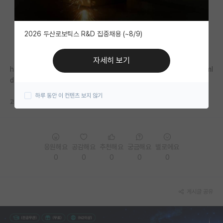
자유 게시판(아무개랩)
2026 두산로보틱스 R&D 집중채용 (~8/9)
미국 유학 게시판
미국 대학원 합격 후기 게시판
자세히 보기
https://www.msit.go.kr/bbs/view.do?sCode=user&mPid=121&mI
대학원생 모집 게시판
d=311&bbsSeqNo=100&nttSeqNo=3179541
하루 동안 이 컨텐츠 보지 않기
대학원 합격 후기 게시판
과기부에 공지 올라왔습니다. 다들 좋은 결과 있으시길 바랍니다..
연구실(PI) 홍보 게시판
석박사 채용 정보 게시판
응원해요
공감해요
추천해요
궁금해요
별로에요
0
0
0
0
0
임용 정보 게시판
학부 인턴 게시판
게시글 공유
취업 게시판
임용 후기 게시판