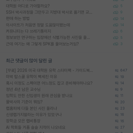
대학원 어디로 가야할까요?
5
SSH 박사과정을 그만두고 지방대 박사로 옮기면 교수의 꿈은 끝일까요?
9
편애 하는 방법
14
이사이트가 처음엔 정말 도움많이됐는데
14
커뮤니티는 다 쓰레기통이지
6
정보보안 연구하는 입장에선 식별가능한 사진을 올리는건 비추이긴함
5
근데 여기는 왜 그렇게 SPK를 물어보는거임?
3
최근 댓글이 많이 달린 글
[무료] 2026 미국 대학원 유학 스타터팩 - 가이드북 & 합격자 컨택메일 템플릿
647
미박 탑스쿨 유학이 빡세진 이유
19
혹시 이정도 스펙이면 어느정도 잡고 준비해야하나요?
14
정년 4년 남은 교수님
9
입학도 안한 신입생이 원래 관심을 받나요
11
물박사의 기준이 뭐임?
20
랩홈피에 다들 본인 사진 올리냐
23
신생랩가지말라는 이유가 있었구나
16
장학금 모은 랩비통장
16
AI 학회들 거품 슬슬 지적이 나오네요
27