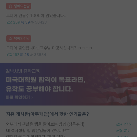
명예의전당
드디어 인용수 1000이 넘었습니다...
259
39
50428
명예의전당
드디어 졸업합니다!! 교수님 마땅하십니까? ㅋㅋㅋㅋ
162
48
33834
자유 게시판(아무개랩)에서 핫한 인기글은?
외부에서 괜찮은 랩을 알아보는 방법 (장문주의)
275
내 석사생활 참 많은일들이 있엇네요^^
212