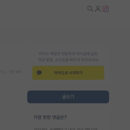
카카오 계정과 연동하여 게시글에 달린
댓글 알람, 소식등을 빠르게 받아보세요
기
댓글 알람
카카오로 시작하기
글쓰기
가장 핫한 댓글은?
가지마라. 신생랩이고 내가 석사 3학기차인데 최고참인데 나도 아무것도 모르는데 교수가 후배들 왜 논문 교육 안시키냐. 논문 왜 안 써오냐 닦달한다