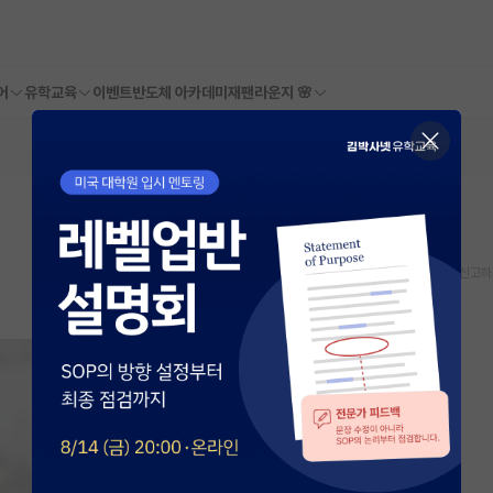
어
유학교육
이벤트
반도체 아카데미
재팬라운지 🌸
스크랩
신고하