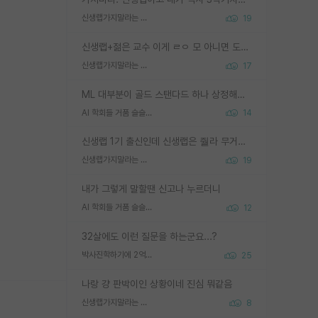
신생랩가지말라는 이유가 있었구나
19
신생랩+젊은 교수 이게 ㄹㅇ 모 아니면 도인듯.
신생랩가지말라는 이유가 있었구나
17
ML 대부분이 골드 스탠다드 하나 상정해놓고 (벤치마크 데이터셋이 여러 개면 여러 개 상정) 그거 얼마나 잘 맞추나 싸움임 가끔 번뜩이는 설계 철학을 보여주는 논문들도 있지만 대부분 그거 성적 얼마나 더 올리느라에 혈안이 되어 있는 측면이 잇음
AI 학회들 거품 슬슬 지적이 나오네요
14
신생랩 1기 출신인데 신생랩은 줠라 무거운 바벨 같은거임. 들면 대박인데 못들면 깔려 죽음. 아무도 알려주지 않는 환경에서 자생해야하지만, 일단 살아남았다면 그 어떤 사람보다 악착같고 생존력 높은 사람으로 거듭날 수 있음
신생랩가지말라는 이유가 있었구나
19
내가 그렇게 말할땐 신고나 누르더니
AI 학회들 거품 슬슬 지적이 나오네요
12
32살에도 이런 질문을 하는군요...?
박사진학하기에 2억은 괜찮은 (?) 정도의 경제력인가요
25
나랑 걍 판박이인 상황이네 진심 뭐같음
신생랩가지말라는 이유가 있었구나
8