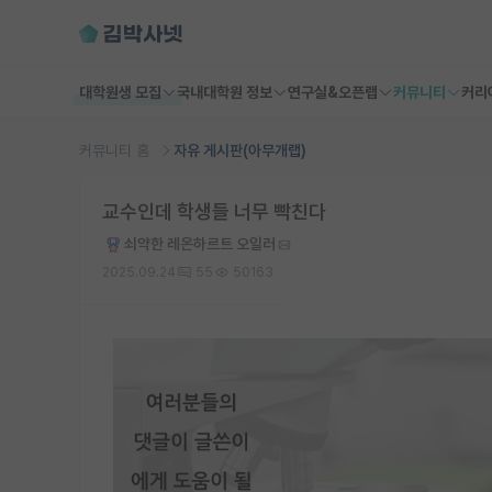
대학원생 모집
국내대학원 정보
연구실&오픈랩
커뮤니티
커리
커뮤니티 홈
자유 게시판(아무개랩)
교수인데 학생들 너무 빡친다
쇠약한 레온하르트 오일러
2025.09.24
55
50163