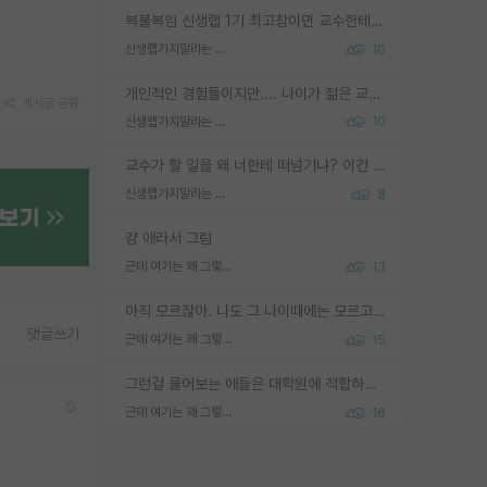
복불복임 신생랩 1기 최고참이면 교수한테 직접 지도받는 시간이 매우 많음 제대로 된 교수라면 말이지 그게 아니라면 그냥 넌 해방 불가능한 노예 1호에 감점쓰레기통이 되는거고
신생랩가지말라는 이유가 있었구나
10
개인적인 경험들이지만.... 나이가 젊은 교수일수록 꼰대라는 가면을 쓴 채로 무례함을 행동하는 경우가 거의 90% 정도였음. 나이가 어린데 다른 또래들과 달리 명예, 권력, 재력까지 얻었으니 세상 다 가진 기분이겠지. 오히러 나이 든 교수들이 행동과 말을 더 조심하시더라.
게시글 공유
신생랩가지말라는 이유가 있었구나
10
교수가 할 일을 왜 너한테 떠넘기냐? 이건 교수가 제대로 잘 알지 못하는 경우일텐데...
신생랩가지말라는 이유가 있었구나
8
걍 애라서 그럼
근데 여기는 왜 그렇게 SPK를 물어보는거임?
13
아직 모르잖아. 나도 그 나이때에는 모르고 평가 받고 안심하고 싶었어.
댓글쓰기
근데 여기는 왜 그렇게 SPK를 물어보는거임?
15
그런걸 물어보는 애들은 대학원에 적합하지 않다
근데 여기는 왜 그렇게 SPK를 물어보는거임?
16