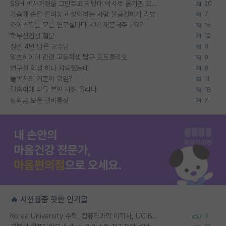
SSH 박사과정을 그만두고 지방대 박사로 옮기면 교수의 꿈은 끝일까요?
20
가슴에 손을 올려놓고 싫어하는 사람 불공정하게 리뷰
7
카이스트는 모든 연구실마다 서버 제공해주나요?
15
학부신입생 질문
12
정년 4년 남은 교수님
8
알츠하이머 관련 고등학생 탐구 포트폴리오
9
연구실 학생 하나 자퇴했는데
8
물박사의 기준이 뭐임?
11
랩홈피에 다들 본인 사진 올리냐
18
장학금 모은 랩비통장
7
🔥 시선집중 핫한 인기글
Korea University 수학, 컴퓨터과학 이학사, UC Berkeley 산업공학 대학원 공학박사가 되는 것은 쉽지 않겠죠?
9