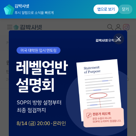
김박사넷
앱으로 보기
닫기
푸시 알림으로 소식을 빠르게
커뮤니티 홈
자유 게시판(아무개랩)
대학원생 모집
원래 대학원에선 터치 자체를 안하나요
국내대학원 정보
만만한 로버트 후크
연구실&오픈랩
2026.05.11
4
1733
커뮤니티
커뮤니티 홈
전체글보기
베스트 게시판
IF 명예의전당