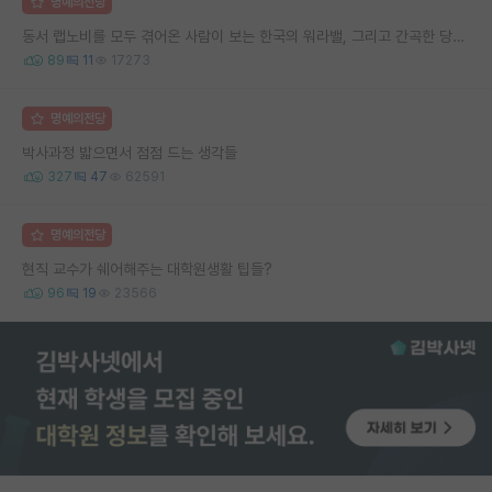
명예의전당
동서 랩노비를 모두 겪어온 사람이 보는 한국의 워라밸, 그리고 간곡한 당부의 말씀
89
11
17273
명예의전당
박사과정 밟으면서 점점 드는 생각들
327
47
62591
명예의전당
현직 교수가 쉐어해주는 대학원생활 팁들?
96
19
23566