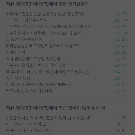
자유 게시판(아무개랩)에서 핫한 인기글은?
외부에서 괜찮은 랩을 알아보는 방법 (장문주의)
274
<대학원에 입학하는 법>
1388
소재분야 석박사 대학원생 + 물박사들이 착각하는 거
71
교수를 원하는 사람들에게 하는 아조씨의 조언
106
AI 탑컨퍼 순위에 대해..
27
대학원생들은 왜 교수님께 감사해야 하나요?
49
학위의 가치
20
석사 받았는데도 교수랑 연락한다.
43
교수님이 슬럼프에 빠지게 되는 과정
40
왜 후배가 못하는걸 교수님은 내 책임으로 돌리는걸까요?
4
편애 하는 방법
12
이사이트가 처음엔 정말 도움많이됐는데
9
커뮤니티는 다 쓰레기통이지
5
자유 게시판(아무개랩)에서 최근 댓글이 많이 달린 글
AI전공 박사는 의사보다 돈을 더 많이 벌 수 있습니다.
20
타대 학부연구생 컨택 조언
21
대학원 어디로 가야할까요?
8