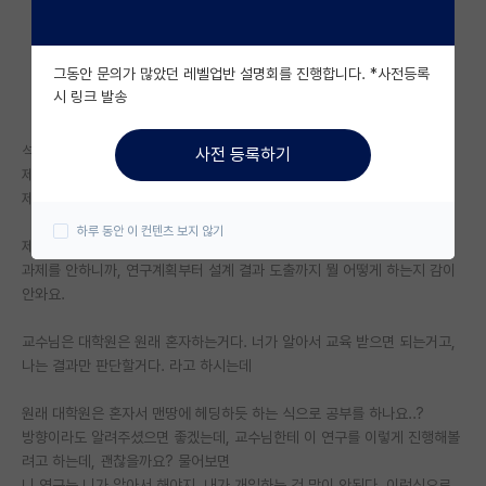
자유 게시판(아무개랩)
그동안 문의가 많았던 레벨업반 설명회를 진행합니다. *사전등록
미국 유학 게시판
시 링크 발송
미국 대학원 합격 후기 게시판
석사 2학기차입니다.
사전 등록하기
대학원생 모집 게시판
제가 입학하니까, 선배들이 다 졸업하고 나가서.
제가 최고참이고, 밑에 후배만 4명 있습니다.
대학원 합격 후기 게시판
하루 동안 이 컨텐츠 보지 않기
제가 아무것도 모르니까, 후배들한테도 뭔가 알려줄 수도 없고,
연구실(PI) 홍보 게시판
과제를 안하니까, 연구계획부터 설계 결과 도출까지 뭘 어떻게 하는지 감이
안와요.
석박사 채용 정보 게시판
교수님은 대학원은 원래 혼자하는거다. 너가 알아서 교육 받으면 되는거고,
임용 정보 게시판
나는 결과만 판단할거다. 라고 하시는데
학부 인턴 게시판
원래 대학원은 혼자서 맨땅에 헤딩하듯 하는 식으로 공부를 하나요..?
취업 게시판
방향이라도 알려주셨으면 좋겠는데, 교수님한테 이 연구를 이렇게 진행해볼
려고 하는데, 괜찮을까요? 물어보면
임용 후기 게시판
니 연구는 니가 알아서 해야지. 내가 개입하는 건 말이 안된다. 이런식으로