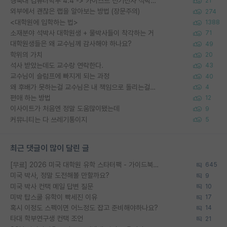
경북대 컴퓨터학부 4.4 -> 카이스트 전기전자 석박사통합과정 합격
21
외부에서 괜찮은 랩을 알아보는 방법 (장문주의)
274
<대학원에 입학하는 법>
1388
소재분야 석박사 대학원생 + 물박사들이 착각하는 거
71
대학원생들은 왜 교수님께 감사해야 하나요?
49
학위의 가치
20
석사 받았는데도 교수랑 연락한다.
43
교수님이 슬럼프에 빠지게 되는 과정
40
왜 후배가 못하는걸 교수님은 내 책임으로 돌리는걸까요?
4
편애 하는 방법
12
이사이트가 처음엔 정말 도움많이됐는데
9
커뮤니티는 다 쓰레기통이지
5
최근 댓글이 많이 달린 글
[무료] 2026 미국 대학원 유학 스타터팩 - 가이드북 & 합격자 컨택메일 템플릿
645
미국 박사, 정말 도전해볼 만할까요?
9
미국 박사 컨택 메일 답변 질문
10
미박 탑스쿨 유학이 빡세진 이유
17
혹시 이정도 스펙이면 어느정도 잡고 준비해야하나요?
14
타대 학부연구생 컨택 조언
21