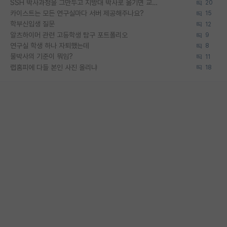
SSH 박사과정을 그만두고 지방대 박사로 옮기면 교수의 꿈은 끝일까요?
20
카이스트는 모든 연구실마다 서버 제공해주나요?
15
학부신입생 질문
12
알츠하이머 관련 고등학생 탐구 포트폴리오
9
연구실 학생 하나 자퇴했는데
8
물박사의 기준이 뭐임?
11
랩홈피에 다들 본인 사진 올리냐
18