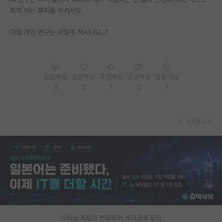
회피 아닌 회피를 하셔서요.
PI 전용 게시판
다들 개인 연구는 어떻게 하시나요..?
인문사회 계열 게시판
특수/전문대학원 게시판
반도체/AI 게시판
응원해요
공감해요
추천해요
궁금해요
별로에요
6
0
1
0
1
장학금/장학생 게시판
학술 정보 게시판
게시글 공유
홍보 게시판
커리어
유학교육
이벤트
반도체 아카데미
카카오 계정과 연동하여 게시글에 달린