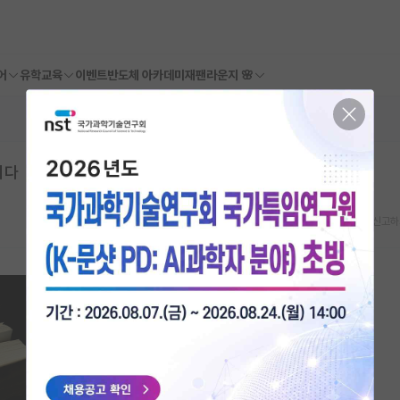
어
유학교육
이벤트
반도체 아카데미
재팬라운지 🌸
니다
스크랩
신고하