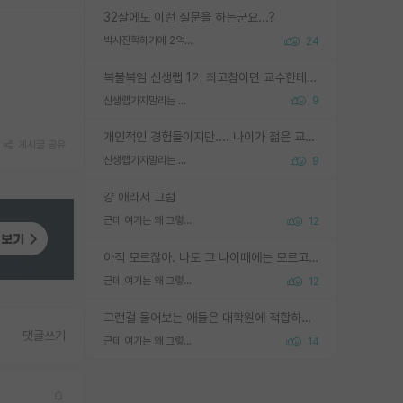
32살에도 이런 질문을 하는군요...?
박사진학하기에 2억은 괜찮은 (?) 정도의 경제력인가요
24
복불복임 신생랩 1기 최고참이면 교수한테 직접 지도받는 시간이 매우 많음 제대로 된 교수라면 말이지 그게 아니라면 그냥 넌 해방 불가능한 노예 1호에 감점쓰레기통이 되는거고
신생랩가지말라는 이유가 있었구나
9
개인적인 경험들이지만.... 나이가 젊은 교수일수록 꼰대라는 가면을 쓴 채로 무례함을 행동하는 경우가 거의 90% 정도였음. 나이가 어린데 다른 또래들과 달리 명예, 권력, 재력까지 얻었으니 세상 다 가진 기분이겠지. 오히러 나이 든 교수들이 행동과 말을 더 조심하시더라.
게시글 공유
신생랩가지말라는 이유가 있었구나
9
걍 애라서 그럼
근데 여기는 왜 그렇게 SPK를 물어보는거임?
12
아직 모르잖아. 나도 그 나이때에는 모르고 평가 받고 안심하고 싶었어.
근데 여기는 왜 그렇게 SPK를 물어보는거임?
12
그런걸 물어보는 애들은 대학원에 적합하지 않다
댓글쓰기
근데 여기는 왜 그렇게 SPK를 물어보는거임?
14