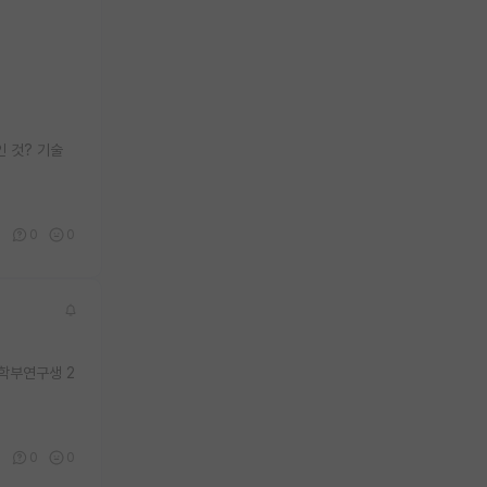
인 것? 기술
0
0
0
 학부연구생 2
0
0
0