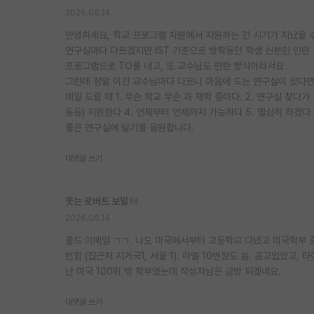
2026.06.14
안녕하세요, 학교 프로그램 차원에서 지원하는 건 시기가 지났을 수
연구실마다 다르겠지만 IST 기준으로 방학동안 학생 신분인 인턴 
프로그램으로 TO를 내고, 또 교수님도 편한 방식이라서요
그런데 정말 이건 교수님마다 다르니 마음에 드는 연구실이 있다면
메일 드릴 때 1. 무슨 학교 무슨 과 재학 중이다. 2. 연구실 찾다가
등등) 지원한다 4. 언제부터 언제까지 가능하다 5. 열심히 하겠다.
좋은 연구실에 닿기를 응원합니다.
대댓글 쓰기
웃는 로버트 보일
2026.06.14
콜드 이메일 ㄱㄱ. 나도 미국에서부터 고등학교 다녔고 미국학부 중
번함 (집근처 지거국1, 서울 1). 이멜 10번정도 씀. 공고없었고
난 미국 100위 밖 학부였는데 작성자님은 금방 되겠네요.
대댓글 쓰기