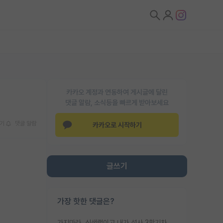
카카오 계정과 연동하여 게시글에 달린
댓글 알람, 소식등을 빠르게 받아보세요
기
댓글 알람
카카오로 시작하기
글쓰기
가장 핫한 댓글은?
가지마라. 신생랩이고 내가 석사 3학기차인데 최고참인데 나도 아무것도 모르는데 교수가 후배들 왜 논문 교육 안시키냐. 논문 왜 안 써오냐 닦달한다