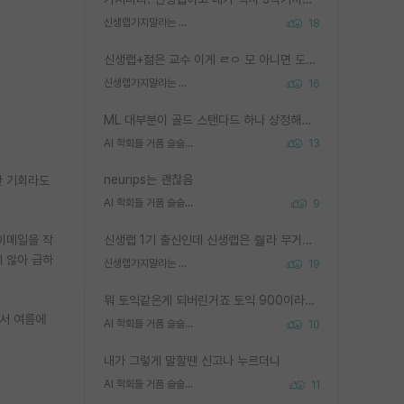
신생랩가지말라는 이유가 있었구나
18
신생랩+젊은 교수 이게 ㄹㅇ 모 아니면 도인듯.
신생랩가지말라는 이유가 있었구나
16
ML 대부분이 골드 스탠다드 하나 상정해놓고 (벤치마크 데이터셋이 여러 개면 여러 개 상정) 그거 얼마나 잘 맞추나 싸움임 가끔 번뜩이는 설계 철학을 보여주는 논문들도 있지만 대부분 그거 성적 얼마나 더 올리느라에 혈안이 되어 있는 측면이 잇음
AI 학회들 거품 슬슬 지적이 나오네요
13
neurips는 괜찮음
한 기회라도
AI 학회들 거품 슬슬 지적이 나오네요
9
이메일을 작
신생랩 1기 출신인데 신생랩은 줠라 무거운 바벨 같은거임. 들면 대박인데 못들면 깔려 죽음. 아무도 알려주지 않는 환경에서 자생해야하지만, 일단 살아남았다면 그 어떤 사람보다 악착같고 생존력 높은 사람으로 거듭날 수 있음
지 않아 급하
신생랩가지말라는 이유가 있었구나
19
뭐 토익같은게 되버린거죠 토익 900이라고 영어잘하는건 아닙니다만 잘하는사람은 다 900을 넘는 그런
어서 여름에
AI 학회들 거품 슬슬 지적이 나오네요
10
내가 그렇게 말할땐 신고나 누르더니
AI 학회들 거품 슬슬 지적이 나오네요
11