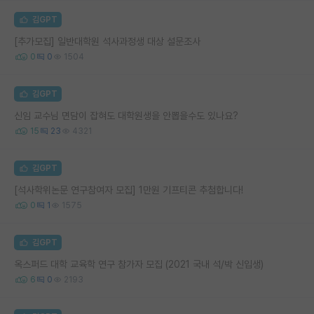
김GPT
[추가모집] 일반대학원 석사과정생 대상 설문조사
0
0
1504
김GPT
신임 교수님 면담이 잡혀도 대학원생을 안뽑을수도 있나요?
15
23
4321
김GPT
[석사학위논문 연구참여자 모집] 1만원 기프티콘 추첨합니다!
0
1
1575
김GPT
옥스퍼드 대학 교육학 연구 참가자 모집 (2021 국내 석/박 신입생)
6
0
2193