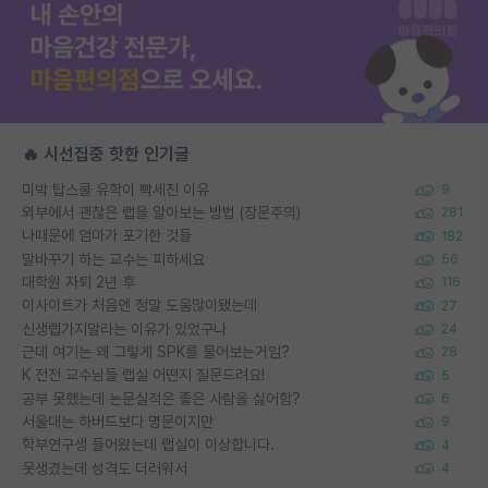
🔥 시선집중 핫한 인기글
미박 탑스쿨 유학이 빡세진 이유
9
외부에서 괜찮은 랩을 알아보는 방법 (장문주의)
281
나때문에 엄마가 포기한 것들
182
말바꾸기 하는 교수는 피하세요
56
대학원 자퇴 2년 후
116
이사이트가 처음엔 정말 도움많이됐는데
27
신생랩가지말라는 이유가 있었구나
24
근데 여기는 왜 그렇게 SPK를 물어보는거임?
28
K 전전 교수님들 랩실 어떤지 질문드려요!
5
공부 못했는데 논문실적은 좋은 사람을 싫어함?
6
서울대는 하버드보다 명문이지만
9
학부연구생 들어왔는데 랩실이 이상합니다.
4
못생겼는데 성격도 더러워서
4