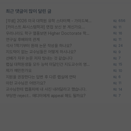
최근 댓글이 많이 달린 글
[무료] 2026 미국 대학원 유학 스타터팩 - 가이드북 & 합격자 컨택메일 템플릿
656
[카이스트 AI시스템학과] 면접 보신 분 계신가요...
11
우리나라도 학구 열풍보면 Higher Doctorate 학위가 필요하다고 봅니다.
16
연구실 후배와의 관계
11
석사 1학기부터 원래 논문 작성을 하나요?
24
지도력이 없는 교수님들은 어떻게 하시나요?
9
선배가 자꾸 논문 저자 탐내는 것 같습니다
7
랩실 대학원생들 모두 능력 미달인건 지도교수의 영향 아닌가?
15
제가 예민한가요
10
지원을 권장한다는 답변 후 다른 랩실에 연락
6
이런 교수님은 어떤가요?
11
교수님한테 랩홈피에 내 사진 내려달라고 했습니다.
14
부당한 reject.. 에디터에게 appeal 해도 될까요?
7