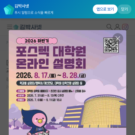
김박사넷
앱으로 보기
닫기
푸시 알림으로 소식을 빠르게
커뮤니티 홈
미국 유학 게시판
대학원생 모집
[6/20 세미나] 풀펀딩 박사 합격자 토크 - 김박사넷 유학
국내대학원 정보
교육 6주년 기념
연구실&오픈랩
김박사넷 유학교육
커뮤니티
2026.06.09
98
6693
커뮤니티 홈
전체글보기
베스트 게시판
IF 명예의전당