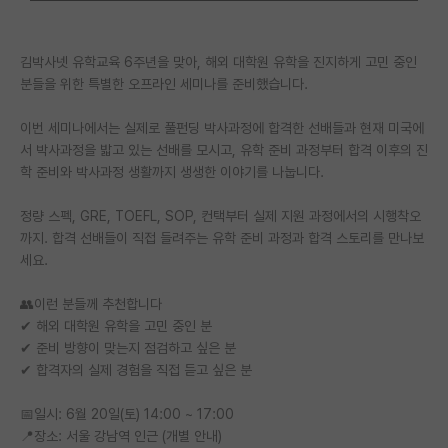
PI 전용 게시판
김박사넷 유학교육 6주년을 맞아, 해외 대학원 유학을 진지하게 고민 중인
인문사회 계열 게시판
분들을 위한 특별한 오프라인 세미나를 준비했습니다.
특수/전문대학원 게시판
이번 세미나에서는 실제로 풀펀딩 박사과정에 합격한 선배들과 현재 미국에
서 박사과정을 밟고 있는 선배를 모시고, 유학 준비 과정부터 합격 이후의 진
반도체/AI 게시판
학 준비와 박사과정 생활까지 생생한 이야기를 나눕니다.
장학금/장학생 게시판
정량 스펙, GRE, TOEFL, SOP, 컨택부터 실제 지원 과정에서의 시행착오
학술 정보 게시판
까지. 합격 선배들이 직접 들려주는 유학 준비 과정과 합격 스토리를 만나보
세요.
홍보 게시판
👥이런 분들께 추천합니다
커리어
✔ 해외 대학원 유학을 고민 중인 분
✔ 준비 방향이 맞는지 점검하고 싶은 분
유학교육
✔ 합격자의 실제 경험을 직접 듣고 싶은 분
이벤트
📅일시: 6월 20일(토) 14:00 ~ 17:00
반도체 아카데미
📍장소: 서울 강남역 인근 (개별 안내)