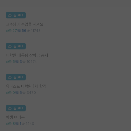
김GPT
교수님이 수업을 시켜요
27
56
11743
김GPT
대학원 대통령 장학금 공지
5
3
10274
김GPT
유니스트 대학원 1차 합격
0
6
3470
김GPT
학생 여러분
8
1
1440