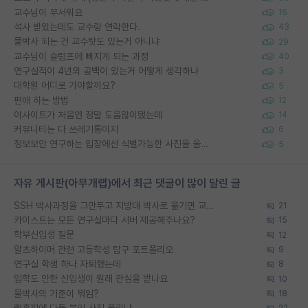
교수님이 무서워요
16
석사 받았는데도 교수랑 연락한다.
43
물박사 되는 건 교수탓도 있는거 아니냐
29
교수님이 슬럼프에 빠지게 되는 과정
40
연구실적이 4년의 공백이 있는거 어떻게 생각하냐
3
대학원 어디로 가야할까요?
5
편애 하는 방법
12
이사이트가 처음엔 정말 도움많이됐는데
14
커뮤니티는 다 쓰레기통이지
6
정보보안 연구하는 입장에선 식별가능한 사진을 올리는건 비추이긴함
5
자유 게시판(아무개랩)에서 최근 댓글이 많이 달린 글
SSH 박사과정을 그만두고 지방대 박사로 옮기면 교수의 꿈은 끝일까요?
21
카이스트는 모든 연구실마다 서버 제공해주나요?
15
학부신입생 질문
12
알츠하이머 관련 고등학생 탐구 포트폴리오
9
연구실 학생 하나 자퇴했는데
8
입학도 안한 신입생이 원래 관심을 받나요
10
물박사의 기준이 뭐임?
18
랩홈피에 다들 본인 사진 올리냐