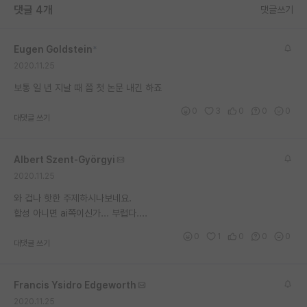
댓글 4개
댓글쓰기
재팬라운지 🌸
Eugen Goldstein
*
2020.11.25
보통 일 년 지날 때 쯤 첫 논문 내긴 하죠
0
3
0
0
0
대댓글 쓰기
Albert Szent-Györgyi
2020.11.25
와 겁나 핫한 주제하시나보네요.
합성 아니면 ai쪽이신가... 부럽다....
0
1
0
0
0
대댓글 쓰기
Francis Ysidro Edgeworth
2020.11.25