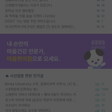
22
신생랩가지말라는 이유가 있었구나
14
장학금 모은 랩비통장
13
AI 학회들 거품 슬슬 지적이 나오네요
22
DGIST 가는 방법 추천 부탁드립니다.
7
박사진학하기에 2억은 괜찮은 (?) 정도의 경제력인가요
10
🔥 시선집중 핫한 인기글
Korea University 수학, 컴퓨터과학 이학사, UC Berkeley 산업공학 대학원 공학박사가 되는 것은 쉽지 않겠죠?
10
<대학원에 입학하는 법>
1388
소재분야 석박사 대학원생 + 물박사들이 착각하는 거
72
포스텍 억까에 대해 (동문의 학문적 아웃풋에 대한 반박)
50
교수님이 무서워요
16
석사 받았는데도 교수랑 연락한다.
43