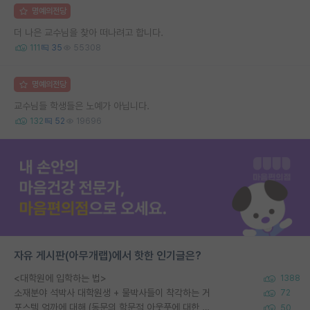
명예의전당
더 나은 교수님을 찾아 떠나려고 합니다.
111
35
55308
명예의전당
교수님들 학생들은 노예가 아닙니다.
132
52
19696
자유 게시판(아무개랩)에서 핫한 인기글은?
<대학원에 입학하는 법>
1388
소재분야 석박사 대학원생 + 물박사들이 착각하는 거
72
포스텍 억까에 대해 (동문의 학문적 아웃풋에 대한 반박)
50