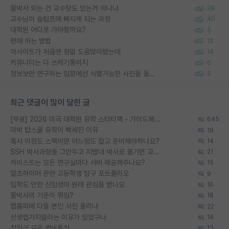
물박사 되는 건 교수탓도 있는거 아니냐
29
교수님이 슬럼프에 빠지게 되는 과정
40
대학원 어디로 가야할까요?
5
편애 하는 방법
12
이사이트가 처음엔 정말 도움많이됐는데
14
커뮤니티는 다 쓰레기통이지
6
정보보안 연구하는 입장에선 식별가능한 사진을 올리는건 비추이긴함
5
최근 댓글이 많이 달린 글
[무료] 2026 미국 대학원 유학 스타터팩 - 가이드북 & 합격자 컨택메일 템플릿
645
미박 탑스쿨 유학이 빡세진 이유
19
혹시 이정도 스펙이면 어느정도 잡고 준비해야하나요?
14
SSH 박사과정을 그만두고 지방대 박사로 옮기면 교수의 꿈은 끝일까요?
21
카이스트는 모든 연구실마다 서버 제공해주나요?
15
알츠하이머 관련 고등학생 탐구 포트폴리오
9
입학도 안한 신입생이 원래 관심을 받나요
10
물박사의 기준이 뭐임?
18
랩홈피에 다들 본인 사진 올리냐
22
신생랩가지말라는 이유가 있었구나
14
장학금 모은 랩비통장
13