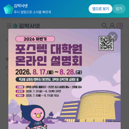
김박사넷
앱으로 보기
닫기
푸시 알림으로 소식을 빠르게
커뮤니티 홈
자유 게시판(아무개랩)
대학원생 모집
박사과정 실적
국내대학원 정보
Francis Ysidro Edgeworth
연구실&오픈랩
2020.11.25
4
8944
커뮤니티
커뮤니티 홈
전체글보기
베스트 게시판
IF 명예의전당