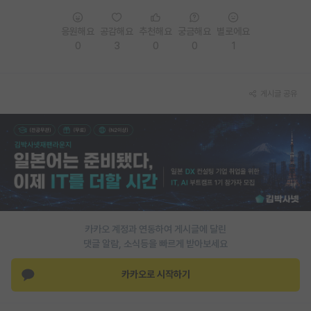
PI 전용 게시판
응원해요
공감해요
추천해요
궁금해요
별로에요
0
3
0
0
1
인문사회 계열 게시판
특수/전문대학원 게시판
게시글 공유
반도체/AI 게시판
장학금/장학생 게시판
학술 정보 게시판
홍보 게시판
커리어
카카오 계정과 연동하여 게시글에 달린
유학교육
댓글 알람, 소식등을 빠르게 받아보세요
이벤트
카카오로 시작하기
반도체 아카데미