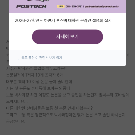
자유 게시판(아무개랩)
2026-27학년도 하반기 포스텍 대학원 온라인 설명회 실시
미국 유학 게시판
미국 대학원 합격 후기 게시판
자세히 보기
서성한 대학원 엇학기로 막 시작한 1기 새내기입니다.
대학원생 모집 게시판
박사과정 생각이 있어 졸업까지 아직 시간이 있다고 하지만
코로나 때문에 실험 분석이며, 실험 관련된 일정에 차질이 생겨 첫 학기가 마
하루 동안 이 컨텐츠 보지 않기
대학원 합격 후기 게시판
무리 되고 있는 와중에 시간이 너무 빨리 간거 같아서 불안하네요...
사수가 박사과정 졸업을 앞두고있는데
연구실(PI) 홍보 게시판
논문실적이 1저자 10개 공저자 6개
대부분 팩터 10 이상 논문 들이 즐비한데
석박사 채용 정보 게시판
저는 첫 논문도 까마득해 보이는 와중에
보통 박사과정 하면 이정도 논문을 쓰고 졸업을 하는건지 벌써부터 조바심이
임용 정보 게시판
느껴지네요...
학부 인턴 게시판
다른 대학원 선배님들은 보통 첫 논문 언제 나왔는지?
그리고 보통 혹은 평균적으로 박사과정이면 몇개 논문 쓰고 졸업 하시는지
취업 게시판
궁금하네요.
임용 후기 게시판