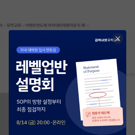
어
유학교육
이벤트
반도체 아카데미
재팬라운지 🌸
스크랩
신고하