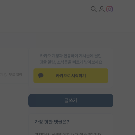
카카오 계정과 연동하여 게시글에 달린
댓글 알람, 소식등을 빠르게 받아보세요
기
댓글 알람
카카오로 시작하기
글쓰기
가장 핫한 댓글은?
가지마라. 신생랩이고 내가 석사 3학기차인데 최고참인데 나도 아무것도 모르는데 교수가 후배들 왜 논문 교육 안시키냐. 논문 왜 안 써오냐 닦달한다