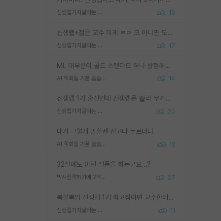
신생랩가지말라는 이유가 있었구나
19
신생랩+젊은 교수 이게 ㄹㅇ 모 아니면 도인듯.
신생랩가지말라는 이유가 있었구나
17
ML 대부분이 골드 스탠다드 하나 상정해놓고 (벤치마크 데이터셋이 여러 개면 여러 개 상정) 그거 얼마나 잘 맞추나 싸움임 가끔 번뜩이는 설계 철학을 보여주는 논문들도 있지만 대부분 그거 성적 얼마나 더 올리느라에 혈안이 되어 있는 측면이 잇음
AI 학회들 거품 슬슬 지적이 나오네요
14
신생랩 1기 출신인데 신생랩은 줠라 무거운 바벨 같은거임. 들면 대박인데 못들면 깔려 죽음. 아무도 알려주지 않는 환경에서 자생해야하지만, 일단 살아남았다면 그 어떤 사람보다 악착같고 생존력 높은 사람으로 거듭날 수 있음
신생랩가지말라는 이유가 있었구나
20
내가 그렇게 말할땐 신고나 누르더니
AI 학회들 거품 슬슬 지적이 나오네요
12
32살에도 이런 질문을 하는군요...?
박사진학하기에 2억은 괜찮은 (?) 정도의 경제력인가요
27
복불복임 신생랩 1기 최고참이면 교수한테 직접 지도받는 시간이 매우 많음 제대로 된 교수라면 말이지 그게 아니라면 그냥 넌 해방 불가능한 노예 1호에 감점쓰레기통이 되는거고
신생랩가지말라는 이유가 있었구나
11