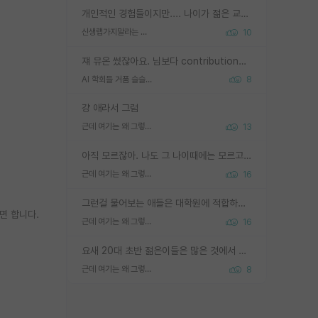
개인적인 경험들이지만.... 나이가 젊은 교수일수록 꼰대라는 가면을 쓴 채로 무례함을 행동하는 경우가 거의 90% 정도였음. 나이가 어린데 다른 또래들과 달리 명예, 권력, 재력까지 얻었으니 세상 다 가진 기분이겠지. 오히러 나이 든 교수들이 행동과 말을 더 조심하시더라.
신생랩가지말라는 이유가 있었구나
10
쟤 뮤온 썼잖아요. 님보다 contribution많음
AI 학회들 거품 슬슬 지적이 나오네요
8
걍 애라서 그럼
근데 여기는 왜 그렇게 SPK를 물어보는거임?
13
아직 모르잖아. 나도 그 나이때에는 모르고 평가 받고 안심하고 싶었어.
근데 여기는 왜 그렇게 SPK를 물어보는거임?
16
그런걸 물어보는 애들은 대학원에 적합하지 않다
면 합니다.
근데 여기는 왜 그렇게 SPK를 물어보는거임?
16
요새 20대 초반 젊은이들은 많은 것에서 가성비를 따지더라고요. 내가 이 정도 인풋을 넣었을 때 그만큼 아웃풋이 나올 것인가? 사실 아웃풋이 인풋 대비 리니어하게 나오지 않는 영역을 시도하기 싫어한다는 느낌입니다.
근데 여기는 왜 그렇게 SPK를 물어보는거임?
8