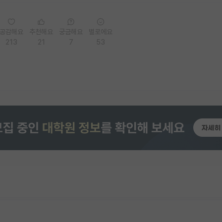
공감해요
추천해요
궁금해요
별로에요
213
21
7
53