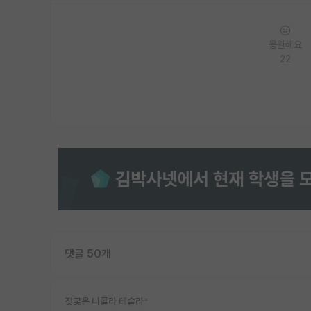
응원해요
22
댓글 50개
짓궂은 니콜라 테슬라
*