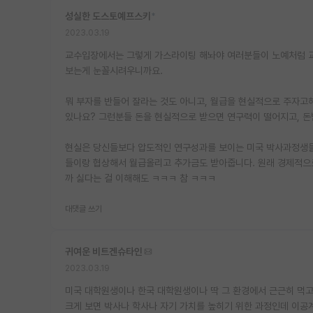
성실한 도스토예프스키
*
2023.03.19
교수입장에서는 그렇게 가스라이팅 해놔야 여러분들이 노예처럼 교
보는게 눈꼴시려우니까요.
뭐 부자를 반들어 잘라는 것도 아니고, 월급을 현실적으로 주자
있나요? 그런분들 돈을 현실적으로 받으면 연구력이 떨어지고, 
현실은 당신들보다 압도적인 연구성과를 보이는 미국 박사과정생들
들이랑 협상해서 월급올리고 추가금도 받아줍니다. 원래 경제적으
까 싫다는 걸 이해해도 ㅋㅋㅋ 참 ㅋㅋㅋ
대댓글 쓰기
귀여운 비트겐슈타인
2023.03.19
미국 대학원생이나 한국 대학원생이나 딱 그 환경에서 근근히 먹
크게 보면 박사나 학사나 자기 가치를 높히기 위한 과정인데 이공