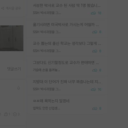
서성한 박사로 교수 된 사람 딱 1명 봤습니다. 근데 지방대 박사로 교수된 거는 기적이 일어나야되요. 서성한 학부부터여도 빡센게 교수임용일텐데 지방대박사로 무슨 교수가 되나요...... 중소기업/중견기업 팀장급/연구소장급이나 될거 같네요.
게시글 공유
SSH 박사과정을 그만두고 지방대 박사로 옮기면 교수의 꿈은 끝일까요?
18
옮기시려면 미국박사로 가시는게 어떨까 싶네요. 교수가 꿈이면 미국박사 하고 미국교수 까지 같이 노리시는게 기회가 많지 않을까요?
SSH 박사과정을 그만두고 지방대 박사로 옮기면 교수의 꿈은 끝일까요?
8
교수 뽑는데 출신 학교는 생각보다 그렇게 안 봄. 앞으로는 더 안 보게 될거임. 박사는 어디서 진행해도 됨. 단, 제대로 쌓고 좋은 실적 만들 수 있다면. 그런데 지방대는 그럴 가능성이 지극히 낮음. 나만 열심히 잘 하면 된다? 인간은 주변 환경에 지배되는 나약한 존재임. 주변의 지방대 대학원생과 섞이고 지방 특유의 여유로움 또는 나쁘게 얘기해서 나태함에 젖어 살다보면 교수의 꿈 자체를 잊어버리게 될 가능성도 있음. 주변 환경이 70~80%임.
SSH 박사과정을 그만두고 지방대 박사로 옮기면 교수의 꿈은 끝일까요?
8
그보다도 신기할정도로 교수가 편애하면 그사람만 논문이 되더라구요 내용이 다른 사람보다 허접해도요
댓글쓰기
가슴에 손을 올려놓고 싫어하는 사람 불공정하게 리뷰
8
지방대 이 단어가 진짜 너무 짜증나는데 지방대면 다 그냥 쓰레기인가요? 무슨 말 같지도 않은 댓글들이 있는건지??? 지방에도 충분히 좋은 대학 많고 충분히 잘하는 교수님들 많습니다 포항공대 4개 IST 대표 지거국들 여기 모두 다 지방에 있고 여기 출신들 중에 교수하는 분들 적지 않습니다 지거국 출신이 무슨 교수를 하냐?라고 생각할 사람들 많은데 상위 대표 지거국에 아웃라이어들 많습니다 결국 개인의 연구역량과 실적이 중요합니다 이 역량을 펼치는데 있어서 지도교수와의 합도 중요합니다. 그리고 경력이 필요하면 해외포닥까지 다녀오세요
SSH 박사과정을 그만두고 지방대 박사로 옮기면 교수의 꿈은 끝일까요?
16
ㅉㅉ왜 욕먹는지 알겠네
입학도 안한 신입생이 원래 관심을 받나요
8
2
1
3