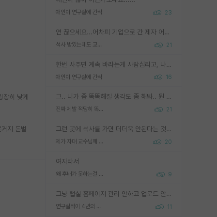
애인이 연구실에 간식
23
연 끊으세요...어차피 기업으로 간 제자 어떻게 못합니다. 기업에서는 교수들 사기꾼으로 보는 시선도 강하고, 앞에서나 교수님하고 떠받들어주지 많이 무시합니다. 영향력도 0에 수렴합니다. 그리고 생각해보십시오. 석사로 기업간 제자가 무슨 힘이 있다고 과제를 달라고 합니까? 말만 교수지 무능력자라고 생각합니다. 세금이 아깝습니다.
석사 받았는데도 교수랑 연락한다.
21
한번 사주면 계속 바라는게 사람심리고, 나중에 안사주면 말이 나옵니다. 그리고 작성자분 커플이 한번 그런 행동을 하면, 선례로 남아 이상하게도 문화로 자리잡을수도 있습니다. 애꿎은 다른 학생들은 생각도 안했는데, 간식을 사가야하는 피해를 볼 수 있습니다. 다 경험에서 우러나온 댓글입니다... 제발 이상한 선례를 만들지 마세요.
애인이 연구실에 간식
16
그.. 니가 좀 똑똑해질 생각도 좀 해봐.. 뭔 연구를 선배랑 계속 같이할 생각을하냐 박사과정이
굉장히 낮게
진짜 제발 적당히 똑똑한 박사과정이라도 위에 있었으면..
21
온거지 돈벌
그런 곳에 석사를 가면 더더욱 안된다는 것을 깨달으시면 된겁니다!
제가 자대 교수님께 무례하게 행동한 걸까요?
20
여자라서
왜 후배가 못하는걸 교수님은 내 책임으로 돌리는걸까요?
9
그냥 랩실 홈페이지 관리 안하고 업로드 안한거 아님?
연구실적이 4년의 공백이 있는거 어떻게 생각하냐
11