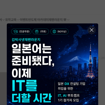
어
유학교육
이벤트
반도체 아카데미
재팬라운지 🌸
스크랩
신고하