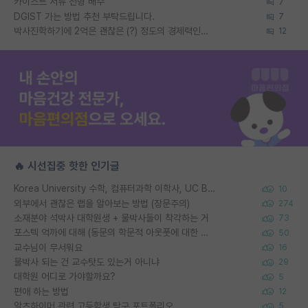
카이스트 서류 전형 배수
7
DGIST 가는 방법 추천 부탁드립니다.
7
박사진학하기에 2억은 괜찮은 (?) 정도의 경제력인가요
12
🔥 시선집중 핫한 인기글
Korea University 수학, 컴퓨터과학 이학사, UC Berkeley 산업공학 대학원 공학박사가 되는 것은 쉽지 않겠죠?
10
외부에서 괜찮은 랩을 알아보는 방법 (장문주의)
274
소재분야 석박사 대학원생 + 물박사들이 착각하는 거
73
포스텍 억까에 대해 (동문의 학문적 아웃풋에 대한 반박)
50
교수님이 무서워요
16
물박사 되는 건 교수탓도 있는거 아니냐
29
대학원 어디로 가야할까요?
5
편애 하는 방법
12
알츠하이머 관련 고등학생 탐구 포트폴리오
5