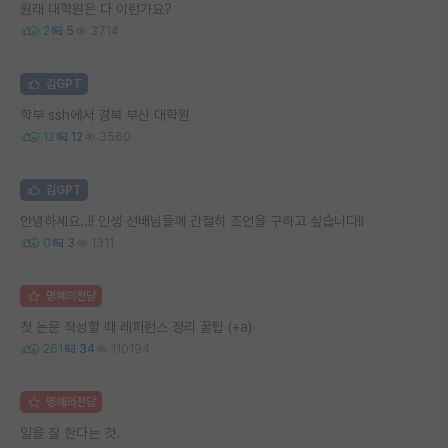
원래 대학원은 다 이런가요?
2
5
3714
김GPT
학부 ssh에서 경북 부산 대학원
12
12
3560
김GPT
안녕하세요..!! 인생 선배님들께 간절히 조언을 구하고 싶습니다!!
0
3
1311
명예의전당
첫 논문 작성할 때 레퍼런스 정리 꿀팁 (+a)
261
34
110194
명예의전당
일을 잘 한다는 것.