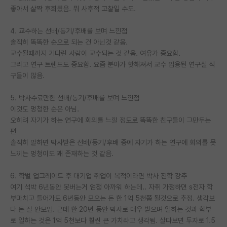
좋아서 살짝 후회됬음. 뭐 사후적 고찰일 수도.
재팬라운지 🌸
4. 교수하는 선배/동기/후배를 보며 느낀점
솔직히 똑똑한 순으로 되는 건 아닌것 같음.
교수될때까지 기다린 사람이 교수되는 것 같음. 여유가 중요함.
그리고 연구 트렌드도 중요함. 요즘 분야가 핫해져서 교수 임용된 연구실 식
구들이 많음.
5. 박사수료만한 선배/동기/후배를 보며 느낀점
이것도 멍청한 순은 아님.
오히려 자기가 하는 연구에 회의를 느낄 정도로 똑똑한 친구들이 그만두는
편
솔직히 말하면 박사받은 선배/동기/후배 중에 자기가 하는 연구에 회의를 못
느끼는 멍청이도 꽤 존재하는 것 같음.
6. 학벌 업그레이드 후 대기업 취업이 목적이라면 박사 진학 강추
여기 석박 6년동안 못버는거 엄청 아까워 하는데.. 자취 가정하면 s전자 학
부마치고 들어가도 6년동안 모으는 돈 한 1억 5천쯤 될것으로 추정. 생각보
다 돈 잘 안모임. 근데 한 20년 동안 박사로 대우 받으며 일하는 것과 학부
로 일하는 것은 1억 5천보다 훨씬 큰 가치라고 생각됨. 살다보면 투자로 1.5