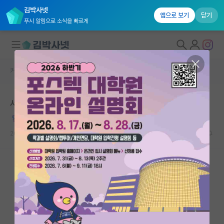
김박사넷
앱으로 보기
닫기
푸시 알림으로 소식을 빠르게
커뮤니티 홈
자유 게시판(아무개랩)
대학원생 모집
서른 중반 석사 졸업 미혼 아즈매의 대학원 단상
국내대학원 정보
후회하는 백석
연구실&오픈랩
2023.06.04
75
66712
커뮤니티
커뮤니티 홈
전체글보기
베스트 게시판
IF 명예의전당