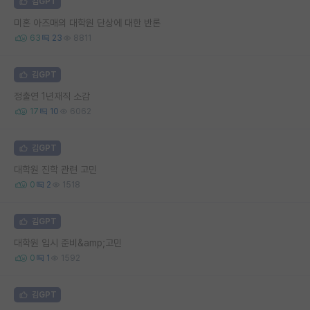
김GPT
미혼 아즈매의 대학원 단상에 대한 반론
63
23
8811
김GPT
정출연 1년재직 소감
17
10
6062
김GPT
대학원 진학 관련 고민
0
2
1518
김GPT
대학원 입시 준비&amp;고민
0
1
1592
김GPT