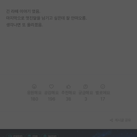
긴 라떼 이야기 였음.
마지막으로 멋진말을 남기고 싶은데 잘 안떠오름.
생각나면 또 올리겠음.
응원해요
공감해요
추천해요
궁금해요
별로에요
180
196
38
3
17
게시글 공유