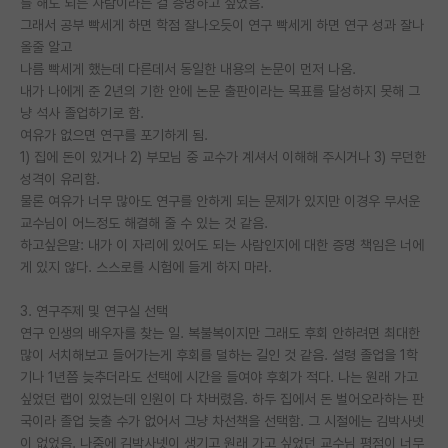
를 해도 되는 사람이라는 걸 증명하고 싶었음.
그래서 공부 빡세게 하면 학점 잘나오듯이 연구 빡세게 하면 연구 성과 잘나
PI 전용 게시판
올줄 알고
나름 빡세게 했는데 다른데서 동일한 내용의 논문이 먼저 나옴.
인문사회 계열 게시판
내가 나에게 준 2년의 기한 안에 논문 출판이라는 목표를 달성하지 못해 그
특수/전문대학원 게시판
냥 석사 졸업하기로 함.
여유가 없으면 연구를 포기하게 됨.
반도체/AI 게시판
1) 집에 돈이 있거나 2) 부모님 중 교수가 계셔서 이해해 주시거나 3) 무던한
성격이 유리함.
장학금/장학생 게시판
물론 여유가 너무 많아도 연구를 안하게 되는 문제가 있지만 이경우 무서운
교수님이 어느정도 해결해 줄 수 있는 것 같음.
학술 정보 게시판
하고싶은말: 내가 이 자리에 있어도 되는 사람인지에 대한 증명 책임은 너에
게 있지 않다. 스스로를 시험에 들게 하지 마라.
홍보 게시판
커리어
3. 연구주제 및 연구실 선택
연구 인생의 배우자를 찾는 일. 복불복이지만 그래도 후회 안하려면 최대한
유학교육
많이 서치해보고 들어가는게 후회를 덜하는 길인 것 같음. 설령 졸업을 1학
기나 1년쯤 늦추더라도 선택에 시간을 들여야 후회가 적다. 나는 원래 가고
이벤트
싶었던 랩이 있었는데 인원이 다 차버렸음. 하두 집에서 돈 벌어오라하는 판
국이라 졸업 늦출 수가 없어서 그냥 차선책을 선택함. 그 시절에는 김박사넷
반도체 아카데미
이 없었음. 나중에 김박사넷이 생기고 원래 가고 싶었던 교수님 평점이 너무