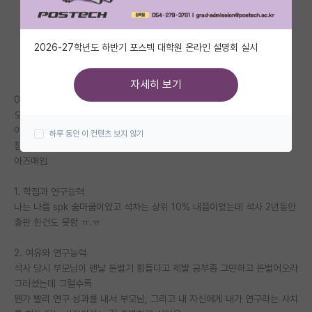
자유 게시판(아무개랩)
2026-27학년도 하반기 포스텍 대학원 온라인 설명회 실시
미국 유학 게시판
미국 대학원 합격 후기 게시판
자세히 보기
0. 주의사항
대학원생 모집 게시판
오로지 나의 경험에 한정된 이야기임. 편향된 이야기라고 너무 구박하지 말
아주시길 ㅠㅠ.
하루 동안 이 컨텐츠 보지 않기
대학원 합격 후기 게시판
참고로 나는 과고 조졸 - 학부 4년 - 석사 2년 - 전문직 6년차 미혼이지만
아즈매임
연구실(PI) 홍보 게시판
1. 학점과 연구능력
석박사 채용 정보 게시판
나는 나름 spk 숨마쿰이었고 석차는 상위 10% 내쯤이었는데 석사 2년동안
임용 정보 게시판
출판 한건도 못함 ㅠ.ㅠ
학부 인턴 게시판
2. 여유와 연구능력
석사 당시 부모님이 맨날 돈벌기 힘들다고 제발 공부좀 그만하고 돈벌어오라
취업 게시판
그러셨는데 그럴수록
뭔가 빨리 연구 성과를 내서 부모님, 그리고 내 자신에게 내가 연구라는 사치
임용 후기 게시판