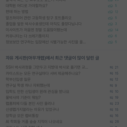
대학원 어디로 가야할까요?
5
편애 하는 방법
12
알츠하이머 관련 고등학생 탐구 포트폴리오
5
졸업을 앞둔 박사수료생인데 아직도 출장다닙니다
3
이사이트가 처음엔 정말 도움많이됐는데
14
커뮤니티는 다 쓰레기통이지
6
정보보안 연구하는 입장에선 식별가능한 사진을 올리는건 비추이긴함
5
자유 게시판(아무개랩)에서 최근 댓글이 많이 달린 글
SSH 박사과정을 그만두고 지방대 박사로 옮기면 교수의 꿈은 끝일까요?
21
카이스트는 모든 연구실마다 서버 제공해주나요?
15
학부신입생 질문
12
연구실 학생 하나 자퇴했는데
9
입학도 안한 신입생이 원래 관심을 받나요
10
물박사의 기준이 뭐임?
19
랩홈피에 다들 본인 사진 올리냐
23
신생랩가지말라는 이유가 있었구나
15
장학금 모은 랩비통장
16
AI 학회들 거품 슬슬 지적이 나오네요
26