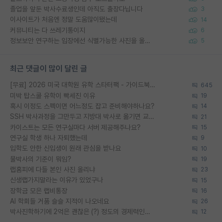
졸업을 앞둔 박사수료생인데 아직도 출장다닙니다
3
이사이트가 처음엔 정말 도움많이됐는데
14
커뮤니티는 다 쓰레기통이지
6
정보보안 연구하는 입장에선 식별가능한 사진을 올리는건 비추이긴함
5
최근 댓글이 많이 달린 글
[무료] 2026 미국 대학원 유학 스타터팩 - 가이드북 & 합격자 컨택메일 템플릿
645
미박 탑스쿨 유학이 빡세진 이유
19
혹시 이정도 스펙이면 어느정도 잡고 준비해야하나요?
14
SSH 박사과정을 그만두고 지방대 박사로 옮기면 교수의 꿈은 끝일까요?
21
카이스트는 모든 연구실마다 서버 제공해주나요?
15
연구실 학생 하나 자퇴했는데
9
입학도 안한 신입생이 원래 관심을 받나요
10
물박사의 기준이 뭐임?
19
랩홈피에 다들 본인 사진 올리냐
23
신생랩가지말라는 이유가 있었구나
15
장학금 모은 랩비통장
16
AI 학회들 거품 슬슬 지적이 나오네요
26
박사진학하기에 2억은 괜찮은 (?) 정도의 경제력인가요
12