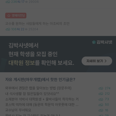
236
17
29006
명예의전당
교수를 원하는 사람들에게 하는 아조씨의 조언
106
22
25204
자유 게시판(아무개랩)에서 핫한 인기글은?
외부에서 괜찮은 랩을 알아보는 방법 (장문주의)
274
내 석사생활 참 많은일들이 있엇네요^^
212
소재분야 석박사 대학원생 + 물박사들이 착각하는 거
73
포스텍 억까에 대해 (동문의 학문적 아웃풋에 대한 반박)
50
교수님이 무서워요
16
물박사 되는 건 교수탓도 있는거 아니냐
29