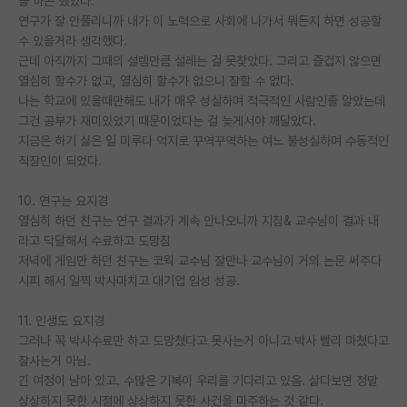
을 하곤 했었다.
연구가 잘 안풀리니까 내가 이 노력으로 사회에 나가서 뭐든지 하면 성공할
수 있을거라 생각했다.
근데 아직까지 그때의 설렘만큼 설레는 걸 못찾았다. 그리고 즐겁지 않으면
열심히 할수가 없고, 열심히 할수가 없으니 잘할 수 없다.
나는 학교에 있을때만해도 내가 매우 성실하며 적극적인 사람인줄 알았는데
그건 공부가 재미있었기 때문이었다는 걸 늦게서야 깨달았다.
지금은 하기 싫은 일 미루다 억지로 꾸역꾸역하는 여느 불성실하며 수동적인
직장인이 되었다.
10. 연구는 요지경
열심히 하던 친구는 연구 결과가 계속 안나오니까 지침& 교수님이 결과 내
라고 닥달해서 수료하고 도망침
저녁에 게임만 하던 친구는 코웍 교수님 잘만나 교수님이 거의 논문 써주다
시피 해서 일찍 박사마치고 대기업 입성 성공.
11. 인생도 요지경
그러나 꼭 박사수료만 하고 도망쳤다고 못사는거 아니고 박사 빨리 마쳤다고
잘사는거 아님.
긴 여정이 남아 있고. 수많은 기복이 우리를 기다리고 있음. 살다보면 정말
상상하지 못한 시점에 상상하지 못한 사건을 마주하는 것 같다.