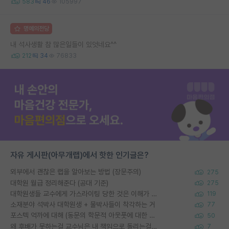
583
46
105997
명예의전당
내 석사생활 참 많은일들이 있엇네요^^
212
34
76833
자유 게시판(아무개랩)에서 핫한 인기글은?
외부에서 괜찮은 랩을 알아보는 방법 (장문주의)
275
대학원 월급 정리해준다 (공대 기준)
275
대학원생들 교수에게 가스라이팅 당한 것은 이해가 갑니다. 안타깝네요.
119
소재분야 석박사 대학원생 + 물박사들이 착각하는 거
77
포스텍 억까에 대해 (동문의 학문적 아웃풋에 대한 반박)
50
왜 후배가 못하는걸 교수님은 내 책임으로 돌리는걸까요?
7