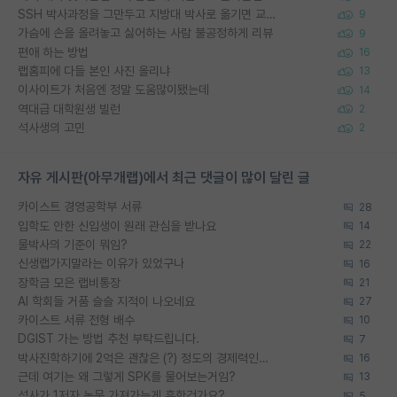
SSH 박사과정을 그만두고 지방대 박사로 옮기면 교수의 꿈은 끝일까요?
9
가슴에 손을 올려놓고 싫어하는 사람 불공정하게 리뷰
9
편애 하는 방법
16
랩홈피에 다들 본인 사진 올리냐
13
이사이트가 처음엔 정말 도움많이됐는데
14
역대급 대학원생 빌런
2
석사생의 고민
2
자유 게시판(아무개랩)에서 최근 댓글이 많이 달린 글
카이스트 경영공학부 서류
28
입학도 안한 신입생이 원래 관심을 받나요
14
물박사의 기준이 뭐임?
22
신생랩가지말라는 이유가 있었구나
16
장학금 모은 랩비통장
21
AI 학회들 거품 슬슬 지적이 나오네요
27
카이스트 서류 전형 배수
10
DGIST 가는 방법 추천 부탁드립니다.
7
박사진학하기에 2억은 괜찮은 (?) 정도의 경제력인가요
16
근데 여기는 왜 그렇게 SPK를 물어보는거임?
13
석사가 1저자 논문 가져가는게 흔한건가요?
5