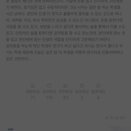
로 열심히 했다는 것에 만족하는건지. 가슴에 손을 얹고 진지하게 고민해보
기 바란다. 호기심은 없고 수동적이지만 그냥 시키는 일만 잘 하는 학생들.
PI 전용 게시판
시간 낭비다. 본인의 인생 더 멋지고 훌륭하게 꽃피울 수 있는 곳으로 떠나
라. 대학원 석사, 박사 학위만이 성공할 수 있는건 아니잖아. 돈을 원한다면
인문사회 계열 게시판
사업을 할 수도 있고, 보람을 느끼고 싶다면 봉사하는 삶을 통해서 이룰 수도
특수/전문대학원 게시판
있고. 안정적인 삶을 원한다면 공무원을 할 수도 있는건데. 본인에게 맞는 옷
을 입고 본인에게 맞는 인생의 색깔을 진지하게 고민해보기 바란다.
반도체/AI 게시판
공무원을 하는게 딱인 학생이 연구가 하고 싶다고 자기는 연구가 좋다고 우
기는 학생 때문에 오늘도 깊은 밤 이 학생을 어떻게 연구자로 만들어야하나
장학금/장학생 게시판
깊은 고민이다...
학술 정보 게시판
홍보 게시판
커리어
응원해요
공감해요
추천해요
궁금해요
별로에요
71
116
43
2
4
유학교육
이벤트
게시글 공유
반도체 아카데미