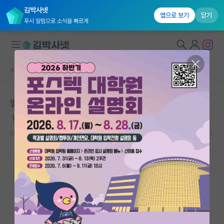
김박사넷
앱으로 보기
닫기
푸시 알림으로 소식을 빠르게
커뮤니티 홈
자유 게시판(아무개랩)
대학원생 모집
일을 잘 한다는 것.
국내대학원 정보
배고픈 아르키메데스
연구실&오픈랩
2024.01.09
17
29023
커뮤니티
커뮤니티 홈
전체글보기
베스트 게시판
IF 명예의전당