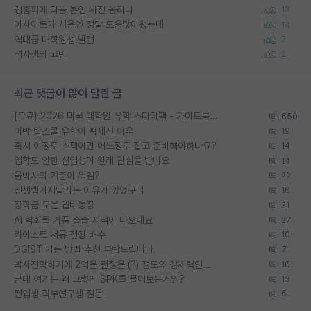
랩홈피에 다들 본인 사진 올리냐
13
이사이트가 처음엔 정말 도움많이됐는데
14
역대급 대학원생 빌런
2
석사생의 고민
2
최근 댓글이 많이 달린 글
[무료] 2026 미국 대학원 유학 스타터팩 - 가이드북 & 합격자 컨택메일 템플릿
650
미박 탑스쿨 유학이 빡세진 이유
19
혹시 이정도 스펙이면 어느정도 잡고 준비해야하나요?
14
입학도 안한 신입생이 원래 관심을 받나요
14
물박사의 기준이 뭐임?
22
신생랩가지말라는 이유가 있었구나
16
장학금 모은 랩비통장
21
AI 학회들 거품 슬슬 지적이 나오네요
27
카이스트 서류 전형 배수
10
DGIST 가는 방법 추천 부탁드립니다.
7
박사진학하기에 2억은 괜찮은 (?) 정도의 경제력인가요
16
근데 여기는 왜 그렇게 SPK를 물어보는거임?
13
편입생 학부연구생 질문
6