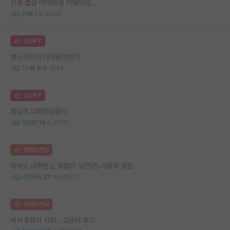
신생 랩실 대학원생 어떨까요...
0
1
3262
김GPT
봉사자인지 대학원생인지
17
9
3144
김GPT
확실히 대학원생들이
58
14
9196
명예의전당
학부도 대학원도 학벌이 낮은(?) 사람의 응원
435
37
88873
명예의전당
박사 8학기 자퇴... 2년뒤 후기