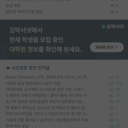
면접 복장
5
편입생 학부연구생 질문
6
🔥 시선집중 핫한 인기글
Korea University 수학, 컴퓨터과학 이학사, UC Berkeley 산업공학 대학원 공학박사가 되는 것은 쉽지 않겠죠?
11
대학원 월급 정리해준다 (공대 기준)
275
대학원생들 교수에게 가스라이팅 당한 것은 이해가 갑니다. 안타깝네요.
119
소재분야 석박사 대학원생 + 물박사들이 착각하는 거
77
포스텍 억까에 대해 (동문의 학문적 아웃풋에 대한 반박)
50
왜 후배가 못하는걸 교수님은 내 책임으로 돌리는걸까요?
7
SSH 박사과정을 그만두고 지방대 박사로 옮기면 교수의 꿈은 끝일까요?
9
가슴에 손을 올려놓고 싫어하는 사람 불공정하게 리뷰
9
편애 하는 방법
16