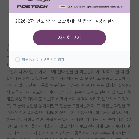
자유 게시판(아무개랩)
2026-27학년도 하반기 포스텍 대학원 온라인 설명회 실시
미국 유학 게시판
미국 대학원 합격 후기 게시판
자세히 보기
많은 학생들이 착각하는게 있다. 엑셀을 잘해서 분석을 빠르게 처리하거나
대학원생 모집 게시판
실험을 했을 때 실수없이 하거나 이런 것들을 보고 일을 잘 한다고 생각한다.
그건 잡기에 능한 것이다. 대학원에서 진짜 일을 잘 하는건 과제가 던져졌을
하루 동안 이 컨텐츠 보지 않기
대학원 합격 후기 게시판
때 실험을하던 자료 분석을 하던 해서 결론을 도출하고 그 다음은 무엇을 연
구할지 나아가는 것이다. 그게 진짜 일을 잘 하는건데 아르바이트 할 때 일
연구실(PI) 홍보 게시판
잘한다는 칭찬 들었었는데 왜 대학원에서는 일 못 한다고 꾸중을 들을까 생
각하지 말라. 단순 노동을 요구하는 대부분의 아르바이트는 잡기가 필요한거
석박사 채용 정보 게시판
지 깊은 사고가 필요한게 아니다. 연구는 실수가 있어도 실패가 있어도 이렇
임용 정보 게시판
게도 해보고 저렇게도 해보고 하면서 문제 해결을 하려고 노력하는 과정이
고, 그 끝에 통찰을 통해 깨닫고 결론을 도출하는거지. 그 깨닫는 과정을 교
학부 인턴 게시판
수가 일일이 숟가락으로 떠먹여주면 그게 교수가 연구하는거지 학생이 연구
하는건가. 학생들 석.박 통합으로 털컥 시작했다가 나는 이런 쪽이 나와 맞지
취업 게시판
않다고 생각이 들어서 후회하지 말고 석사해보고 진지하게 고민해보기 바란
다. 나는 과연 내가 생각하고 연구하는게 좋은건지 그냥 교수님이 시키는데
임용 후기 게시판