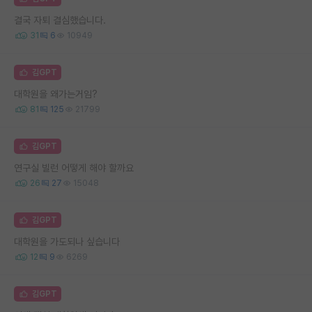
결국 자퇴 결심했습니다.
31
6
10949
김GPT
대학원을 왜가는거임?
81
125
21799
김GPT
연구실 빌런 어떻게 해야 할까요
26
27
15048
김GPT
대학원을 가도되나 싶습니다
12
9
6269
김GPT