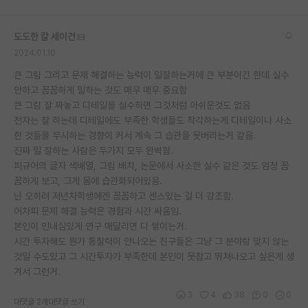
도도한 칼 세이건
2024.01.10
큰 그림 그리고 문제 해결하는 능력이 일잘하는거에 큰 부분이긴 한데 실수
안하고 꼼꼼하게 일하는 것도 매우 매우 중요함
큰 그림 잘 짜놓고 디테일을 실수하면 그것처럼 아쉬운것도 없음
전자는 잘 하는데 디테일에도 부족한 학생들도 착각하는게 디테일이나 사소
한 것들을 무시하는 경향이 커서 계속 그 습관을 못버리는거 같음.
진짜 일 잘하는 사람은 두가지 모두 완벽함.
피규어의 글자 색배열, 그림 배치, 논문에서 사소한 실수 같은 것도 엄청 꼼
꼼하게 보고, 그게 몸에 습관화되어있음.
난 오히려 저년차학생에겐 꼼꼼하고 센스있는 걸 더 강조함.
어차피 문제 해결 능력은 경험과 시간 싸움임.
본인이 인내심있게 연구 매달리면 다 쌓이는거.
시간 투자해도 뭔가 통찰력이 안나오는 친구들은 그냥 그 분야랑 맞지 않는
것일 수도있고 그 시간투자가 부족한데 본인이 못참고 뛰쳐나오고 싶은게 생
겨서 그런거.
3
4
38
0
0
대댓글 2개
대댓글 쓰기