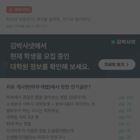
명예의전당
지거국 임용후기: 연구를 잘하면, 연구로 평가된다.
176
34
56330
자유 게시판(아무개랩)에서 핫한 인기글은?
외부에서 괜찮은 랩을 알아보는 방법 (장문주의)
280
소재분야 석박사 대학원생 + 물박사들이 착각하는 거
79
말바꾸기 하는 교수는 피하세요
55
대학원 자퇴 2년 후
111
편애 하는 방법
17
이사이트가 처음엔 정말 도움많이됐는데
16
신생랩가지말라는 이유가 있었구나
20