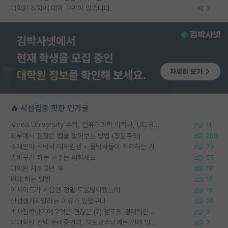
대학원 진학에 대한 고민이 있습니다.
3
🔥 시선집중 핫한 인기글
Korea University 수학, 컴퓨터과학 이학사, UC Berkeley 산업공학 대학원 공학박사가 되는 것은 쉽지 않겠죠?
11
외부에서 괜찮은 랩을 알아보는 방법 (장문주의)
280
소재분야 석박사 대학원생 + 물박사들이 착각하는 거
79
말바꾸기 하는 교수는 피하세요
55
대학원 자퇴 2년 후
111
편애 하는 방법
17
이사이트가 처음엔 정말 도움많이됐는데
16
신생랩가지말라는 이유가 있었구나
20
박사진학하기에 2억은 괜찮은 (?) 정도의 경제력인가요
9
타대학원 컨텍 준비중인데, 지도교수님께는 언제 말씀드려야 할까요?
2