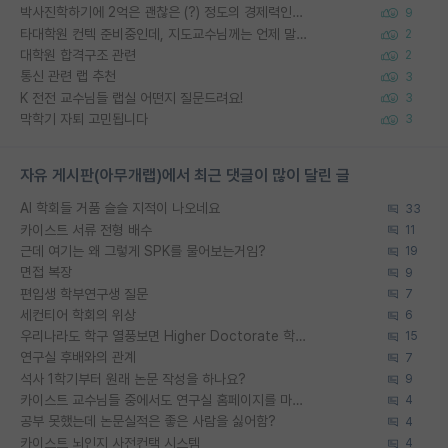
박사진학하기에 2억은 괜찮은 (?) 정도의 경제력인가요
9
타대학원 컨텍 준비중인데, 지도교수님께는 언제 말씀드려야 할까요?
2
대학원 합격구조 관련
2
통신 관련 랩 추천
3
K 전전 교수님들 랩실 어떤지 질문드려요!
3
막학기 자퇴 고민됩니다
3
자유 게시판(아무개랩)에서 최근 댓글이 많이 달린 글
AI 학회들 거품 슬슬 지적이 나오네요
33
카이스트 서류 전형 배수
11
근데 여기는 왜 그렇게 SPK를 물어보는거임?
19
면접 복장
9
편입생 학부연구생 질문
7
세컨티어 학회의 위상
6
우리나라도 학구 열풍보면 Higher Doctorate 학위가 필요하다고 봅니다.
15
연구실 후배와의 관계
7
석사 1학기부터 원래 논문 작성을 하나요?
9
카이스트 교수님들 중에서도 연구실 홈페이지를 마련 안 하신 분들이 계시던데
4
공부 못했는데 논문실적은 좋은 사람을 싫어함?
4
카이스트 뇌인지 사전컨택 시스템
4