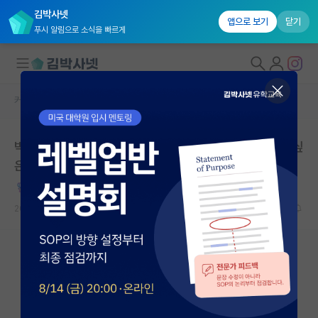
김박사넷
앱으로 보기
닫기
푸시 알림으로 소식을 빠르게
커뮤니티 홈
자유 게시판(아무개랩)
대학원생 모집
박사졸업을 앞두고 더 일찍알았으면 더 잘할수있을텐데 싶
국내대학원 정보
은 것들
연구실&오픈랩
사려깊은 존 폰 노이만
커뮤니티
2024.02.01
35
51206
커뮤니티 홈
전체글보기
베스트 게시판
IF 명예의전당