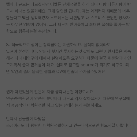
랩마다 규모는 다르겠지만 어쨌든 단체생활을 하게 되니 나랑 다른사람이 반
드시 하나는 있을거예요. 그게 당연한 겁니다. 쟤는 왜저러지 쟤때문에 너무
힘들다고 백날 생각해봤자 스트레스는 나만받고 내 스트레스 근원인 당사자
는 아무런 영향이 없어요. 그냥 빠르게 받아들이고 최대한 접점을 줄이는 방
향으로 행동하는걸 추천합니다.
8. 적극적으로 상이든 장학금이든 지원하세요. 실적이 없더라도.
밑져야 본전입니다. 안돼서 헛시간 투자하는것 같아도 그런 지원서들은 계속
해서 나나 내연구에 대해서 설명하도록 요구하기 때문에 결국 취준할때나 연
구계획서 쓸때 밑거름이 돼요. 실제로 참고할 source가 되기도 하구요. 되
면 약간의 좀더 윤택한 생활과 CV에 한줄더 추가할수있어요
뭔가 더있었을거 같은데 지금 생각나는건 이정도네요.
연구관련은 굳이 안쓴게 분야마다 다르고 각자 잘하실거기 때문에 연구실에
서 성공적인 대학원생활 하고 있는 선배하는거 복붙하세요
반박시 님들말이 다맞음
조금이라도 더 평탄한 대학원생활하시고 연구내적으로만 힘드시길 바랍니다