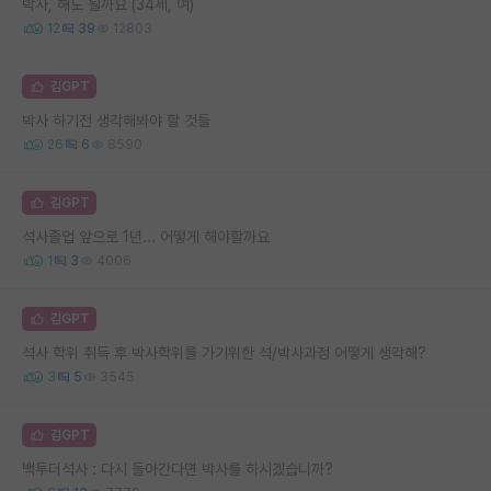
박사, 해도 될까요 (34세, 여)
12
39
12803
김GPT
박사 하기전 생각해봐야 할 것들
26
6
8590
김GPT
석사졸업 앞으로 1년... 어떻게 해야할까요
1
3
4006
김GPT
석사 학위 취득 후 박사학위를 가기위한 석/박사과정 어떻게 생각해?
3
5
3545
김GPT
백투더석사 : 다시 돌아간다면 박사를 하시겠습니까?