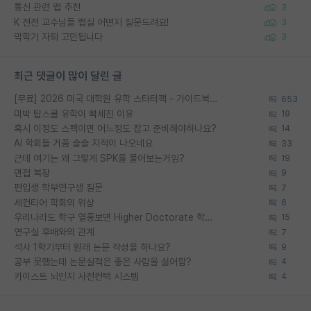
통신 관련 랩 추천
3
K 전전 교수님들 랩실 어떤지 질문드려요!
3
막학기 자퇴 고민됩니다
3
최근 댓글이 많이 달린 글
[무료] 2026 미국 대학원 유학 스타터팩 - 가이드북 & 합격자 컨택메일 템플릿
653
미박 탑스쿨 유학이 빡세진 이유
19
혹시 이정도 스펙이면 어느정도 잡고 준비해야하나요?
14
AI 학회들 거품 슬슬 지적이 나오네요
33
근데 여기는 왜 그렇게 SPK를 물어보는거임?
19
면접 복장
9
편입생 학부연구생 질문
7
세컨티어 학회의 위상
6
우리나라도 학구 열풍보면 Higher Doctorate 학위가 필요하다고 봅니다.
15
연구실 후배와의 관계
7
석사 1학기부터 원래 논문 작성을 하나요?
9
공부 못했는데 논문실적은 좋은 사람을 싫어함?
4
카이스트 뇌인지 사전컨택 시스템
4