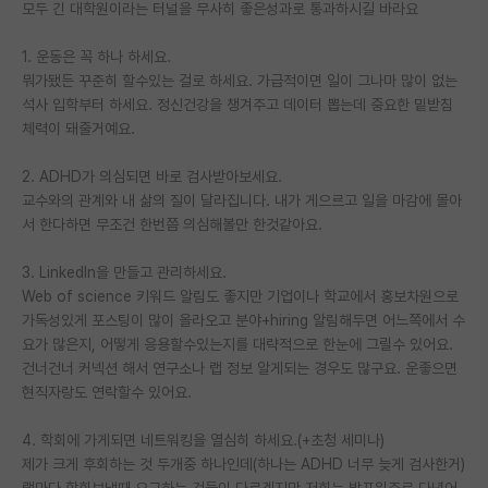
모두 긴 대학원이라는 터널을 무사히 좋은성과로 통과하시길 바라요
PI 전용 게시판
1. 운동은 꼭 하나 하세요.
인문사회 계열 게시판
뭐가됐든 꾸준히 할수있는 걸로 하세요. 가급적이면 일이 그나마 많이 없는
석사 입학부터 하세요. 정신건강을 챙겨주고 데이터 뽑는데 중요한 밑받침
특수/전문대학원 게시판
체력이 돼줄거예요.
반도체/AI 게시판
2. ADHD가 의심되면 바로 검사받아보세요.
교수와의 관계와 내 삶의 질이 달라집니다. 내가 게으르고 일을 마감에 몰아
장학금/장학생 게시판
서 한다하면 무조건 한번쯤 의심해볼만 한것같아요.
학술 정보 게시판
3. LinkedIn을 만들고 관리하세요.
홍보 게시판
Web of science 키워드 알림도 좋지만 기업이나 학교에서 홍보차원으로
가독성있게 포스팅이 많이 올라오고 분야+hiring 알림해두면 어느쪽에서 수
커리어
요가 많은지, 어떻게 응용할수있는지를 대략적으로 한눈에 그릴수 있어요.
건너건너 커넥션 해서 연구소나 랩 정보 알게되는 경우도 많구요. 운좋으면
유학교육
현직자랑도 연락할수 있어요.
이벤트
4. 학회에 가게되면 네트워킹을 열심히 하세요.(+초청 세미나)
제가 크게 후회하는 것 두개중 하나인데(하나는 ADHD 너무 늦게 검사한거)
반도체 아카데미