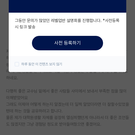
자유 게시판(아무개랩)
그동안 문의가 많았던 레벨업반 설명회를 진행합니다. *사전등록
미국 유학 게시판
시 링크 발송
미국 대학원 합격 후기 게시판
사전 등록하기
대학원생 모집 게시판
저는 KY에서 학석박을 모두 하고 이제 2월에 졸업이 예정돼있는 이공계 말
하는 감자입니다.(ML/CS x)
대학원 합격 후기 게시판
성과만 놓고 보면 나쁘지 않게 한것같은데 아직 한창 부족하기도 하고 이제
하루 동안 이 컨텐츠 보지 않기
야 대학원생활을 본격적으로 해볼 마음이 생겼는데 졸업하게 돼서 겁나기도
연구실(PI) 홍보 게시판
하네요.
석박사 채용 정보 게시판
다행히 좋은 교수님 밑에서 좋은 사람들 사이에서 보내서 부족한 점을 많이
임용 정보 게시판
이해받았어요
그래도 이제야 어떻게 하는지 알겠는데 더 일찍 알았더라면 더 잘할수있었을
학부 인턴 게시판
텐데 하는 것들 공유하려고 합니다.
물론 제가 대학원생활 자체를 굉장히 열심히했던게 아니라서 더 좋은 조언들
취업 게시판
도 많겠지만 그냥 경험담 정도로 받아들여줬으면 좋겠어요.
임용 후기 게시판