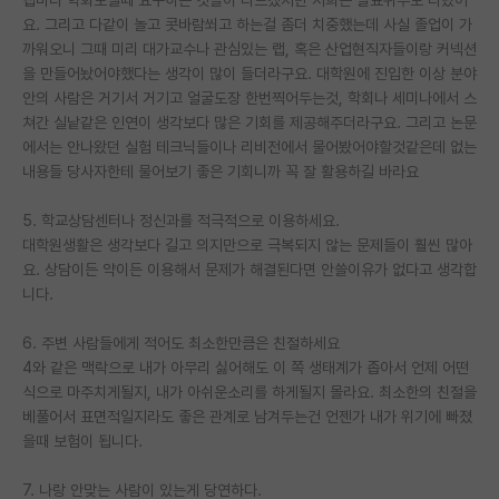
랩마다 학회보낼때 요구하는 것들이 다르겠지만 저희는 발표위주로 다녔어
재팬라운지 🌸
요. 그리고 다같이 놀고 콧바람쐬고 하는걸 좀더 치중했는데 사실 졸업이 가
까워오니 그때 미리 대가교수나 관심있는 랩, 혹은 산업현직자들이랑 커넥션
을 만들어놨어야했다는 생각이 많이 들더라구요. 대학원에 진입한 이상 분야
안의 사람은 거기서 거기고 얼굴도장 한번찍어두는것, 학회나 세미나에서 스
쳐간 실낱같은 인연이 생각보다 많은 기회를 제공해주더라구요. 그리고 논문
에서는 안나왔던 실험 테크닉들이나 리비전에서 물어봤어야할것같은데 없는
내용들 당사자한테 물어보기 좋은 기회니까 꼭 잘 활용하길 바라요
5. 학교상담센터나 정신과를 적극적으로 이용하세요.
대학원생활은 생각보다 길고 의지만으로 극복되지 않는 문제들이 훨씬 많아
요. 상담이든 약이든 이용해서 문제가 해결된다면 안쓸이유가 없다고 생각합
니다.
6. 주변 사람들에게 적어도 최소한만큼은 친절하세요
4와 같은 맥락으로 내가 아무리 싫어해도 이 쪽 생태계가 좁아서 언제 어떤
식으로 마주치게될지, 내가 아쉬운소리를 하게될지 몰라요. 최소한의 친절을
베풀어서 표면적일지라도 좋은 관계로 남겨두는건 언젠가 내가 위기에 빠졌
을때 보험이 됩니다.
7. 나랑 안맞는 사람이 있는게 당연하다.