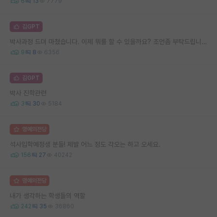
6
13
7779
김GPT
박사과정 드뎌 마쳤습니다. 이제 뭐를 할 수 있을까요? 조언좀 부탁드립니다.
9
8
6356
김GPT
박사 진학관련
3
30
5184
명예의전당
석사입학예정생 분들! 제발 어느 정도 각오는 하고 오세요.
156
27
40242
명예의전당
내가 생각하는 학생들의 역할
242
35
36860