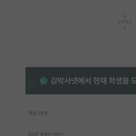
응원해요
0
댓글 15개
집요한 알베르 카뮈