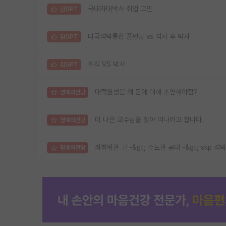
국내자대박사 취업 고민
김GPT
미국석박통합 풀펀딩 vs 석사 후 박사
김GPT
취직 VS 박사
김GPT
대학원생은 왜 돈에 대해 초연해야함?
명예의전당
더 나은 교수님을 찾아 떠나려고 합니다.
명예의전당
최하위권 고 -&gt; 수도권 공대 -&gt; skp 석박
명예의전당