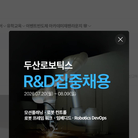
어
유학교육
이벤트
반도체 아카데미
재팬라운지 🌸
스크랩
신고하