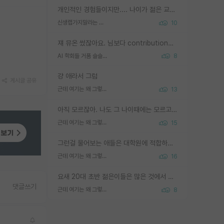
개인적인 경험들이지만.... 나이가 젊은 교수일수록 꼰대라는 가면을 쓴 채로 무례함을 행동하는 경우가 거의 90% 정도였음. 나이가 어린데 다른 또래들과 달리 명예, 권력, 재력까지 얻었으니 세상 다 가진 기분이겠지. 오히러 나이 든 교수들이 행동과 말을 더 조심하시더라.
신생랩가지말라는 이유가 있었구나
10
쟤 뮤온 썼잖아요. 님보다 contribution많음
AI 학회들 거품 슬슬 지적이 나오네요
8
걍 애라서 그럼
게시글 공유
근데 여기는 왜 그렇게 SPK를 물어보는거임?
13
아직 모르잖아. 나도 그 나이때에는 모르고 평가 받고 안심하고 싶었어.
근데 여기는 왜 그렇게 SPK를 물어보는거임?
15
그런걸 물어보는 애들은 대학원에 적합하지 않다
근데 여기는 왜 그렇게 SPK를 물어보는거임?
16
요새 20대 초반 젊은이들은 많은 것에서 가성비를 따지더라고요. 내가 이 정도 인풋을 넣었을 때 그만큼 아웃풋이 나올 것인가? 사실 아웃풋이 인풋 대비 리니어하게 나오지 않는 영역을 시도하기 싫어한다는 느낌입니다.
댓글쓰기
근데 여기는 왜 그렇게 SPK를 물어보는거임?
8