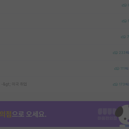
233
111
 -&gt; 미국 취업
173