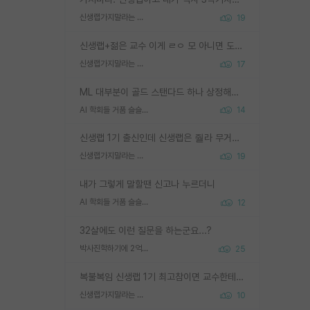
신생랩가지말라는 이유가 있었구나
19
신생랩+젊은 교수 이게 ㄹㅇ 모 아니면 도인듯.
신생랩가지말라는 이유가 있었구나
17
ML 대부분이 골드 스탠다드 하나 상정해놓고 (벤치마크 데이터셋이 여러 개면 여러 개 상정) 그거 얼마나 잘 맞추나 싸움임 가끔 번뜩이는 설계 철학을 보여주는 논문들도 있지만 대부분 그거 성적 얼마나 더 올리느라에 혈안이 되어 있는 측면이 잇음
AI 학회들 거품 슬슬 지적이 나오네요
14
신생랩 1기 출신인데 신생랩은 줠라 무거운 바벨 같은거임. 들면 대박인데 못들면 깔려 죽음. 아무도 알려주지 않는 환경에서 자생해야하지만, 일단 살아남았다면 그 어떤 사람보다 악착같고 생존력 높은 사람으로 거듭날 수 있음
신생랩가지말라는 이유가 있었구나
19
내가 그렇게 말할땐 신고나 누르더니
AI 학회들 거품 슬슬 지적이 나오네요
12
32살에도 이런 질문을 하는군요...?
박사진학하기에 2억은 괜찮은 (?) 정도의 경제력인가요
25
복불복임 신생랩 1기 최고참이면 교수한테 직접 지도받는 시간이 매우 많음 제대로 된 교수라면 말이지 그게 아니라면 그냥 넌 해방 불가능한 노예 1호에 감점쓰레기통이 되는거고
신생랩가지말라는 이유가 있었구나
10