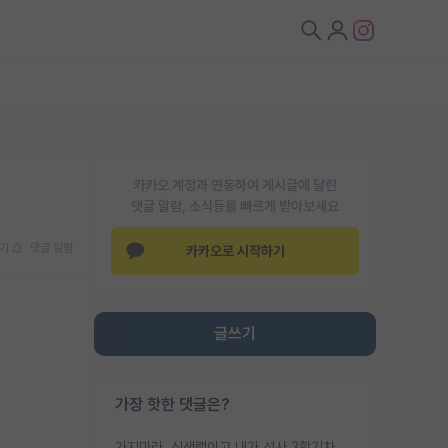
카카오 계정과 연동하여 게시글에 달린
댓글 알람, 소식등을 빠르게 받아보세요
기
댓글 알람
카카오로 시작하기
글쓰기
가장 핫한 댓글은?
가지마라. 신생랩이고 내가 석사 3학기차인데 최고참인데 나도 아무것도 모르는데 교수가 후배들 왜 논문 교육 안시키냐. 논문 왜 안 써오냐 닦달한다