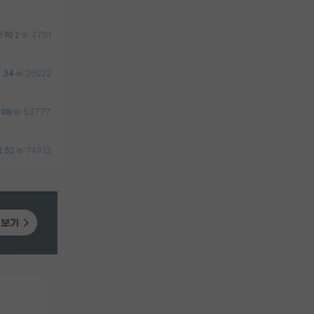
6
2
4701
34
26022
98
53777
52
74913