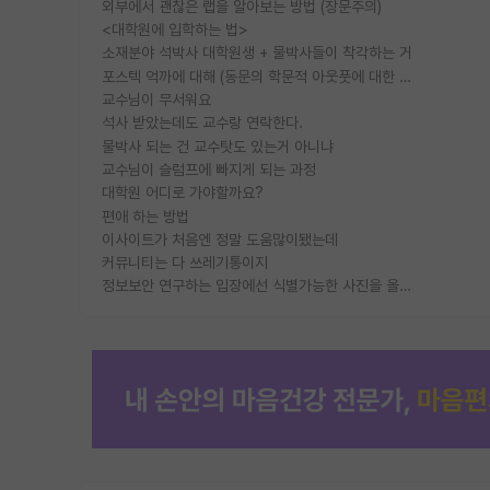
외부에서 괜찮은 랩을 알아보는 방법 (장문주의)
<대학원에 입학하는 법>
소재분야 석박사 대학원생 + 물박사들이 착각하는 거
포스텍 억까에 대해 (동문의 학문적 아웃풋에 대한 반박)
교수님이 무서워요
석사 받았는데도 교수랑 연락한다.
물박사 되는 건 교수탓도 있는거 아니냐
교수님이 슬럼프에 빠지게 되는 과정
대학원 어디로 가야할까요?
편애 하는 방법
이사이트가 처음엔 정말 도움많이됐는데
커뮤니티는 다 쓰레기통이지
정보보안 연구하는 입장에선 식별가능한 사진을 올리는건 비추이긴함