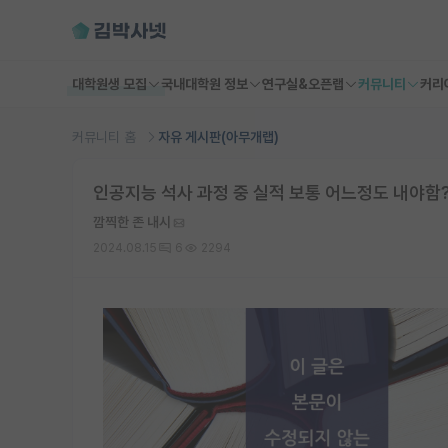
대학원생 모집
국내대학원 정보
연구실&오픈랩
커뮤니티
커리
커뮤니티 홈
자유 게시판(아무개랩)
인공지능 석사 과정 중 실적 보통 어느정도 내야함
깜찍한 존 내시
2024.08.15
6
2294