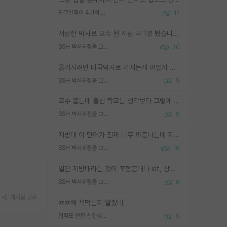
연구실적이 4년의 공백이 있는거 어떻게 생각하냐
12
서성한 박사로 교수 된 사람 딱 1명 봤습니다. 근데 지방대 박사로 교수된 거는 기적이 일어나야되요. 서성한 학부부터여도 빡센게 교수임용일텐데 지방대박사로 무슨 교수가 되나요...... 중소기업/중견기업 팀장급/연구소장급이나 될거 같네요.
SSH 박사과정을 그만두고 지방대 박사로 옮기면 교수의 꿈은 끝일까요?
20
옮기시려면 미국박사로 가시는게 어떨까 싶네요. 교수가 꿈이면 미국박사 하고 미국교수 까지 같이 노리시는게 기회가 많지 않을까요?
SSH 박사과정을 그만두고 지방대 박사로 옮기면 교수의 꿈은 끝일까요?
9
교수 뽑는데 출신 학교는 생각보다 그렇게 안 봄. 앞으로는 더 안 보게 될거임. 박사는 어디서 진행해도 됨. 단, 제대로 쌓고 좋은 실적 만들 수 있다면. 그런데 지방대는 그럴 가능성이 지극히 낮음. 나만 열심히 잘 하면 된다? 인간은 주변 환경에 지배되는 나약한 존재임. 주변의 지방대 대학원생과 섞이고 지방 특유의 여유로움 또는 나쁘게 얘기해서 나태함에 젖어 살다보면 교수의 꿈 자체를 잊어버리게 될 가능성도 있음. 주변 환경이 70~80%임.
SSH 박사과정을 그만두고 지방대 박사로 옮기면 교수의 꿈은 끝일까요?
9
지방대 이 단어가 진짜 너무 짜증나는데 지방대면 다 그냥 쓰레기인가요? 무슨 말 같지도 않은 댓글들이 있는건지??? 지방에도 충분히 좋은 대학 많고 충분히 잘하는 교수님들 많습니다 포항공대 4개 IST 대표 지거국들 여기 모두 다 지방에 있고 여기 출신들 중에 교수하는 분들 적지 않습니다 지거국 출신이 무슨 교수를 하냐?라고 생각할 사람들 많은데 상위 대표 지거국에 아웃라이어들 많습니다 결국 개인의 연구역량과 실적이 중요합니다 이 역량을 펼치는데 있어서 지도교수와의 합도 중요합니다. 그리고 경력이 필요하면 해외포닥까지 다녀오세요
SSH 박사과정을 그만두고 지방대 박사로 옮기면 교수의 꿈은 끝일까요?
16
일단 지방대라는 것이 포항공대나 ist, 상위 지거국은 아니라고 생각하겠습니다. 그런곳은 서성한에 비해 소위 대학 네임밸류가 크게 뒤떨어지지는 않으니까요. 대학 이름이 중요하냐? 당연합니다. 대학 이름이 좋아서 좋은 아웃풋이 나오는 것이냐, 좋은 대학은 좋은 사람과 좋은 기회가 몰려있으니 아웃풋도 자연스럽게 좋아지는 것이냐? 대답하기 어려운 문제입니다. 아직 한국 사회에서 학벌을 보는 것도, 특히 이공계를 중심으로 학벌보다는 실적 위주라는 분위기가 형성되는 것도 사실입니다. 지방대 출신으로 전임교수가 될수 있느냐? 가능 불가능을 따지면 당연히 가능입니다. 지방대 박사 출신으로 전임교원이 된 경우가 실제로 있으니까요. 현실적인 가능성이 있느냐? 지금 이정도 대학의 교수가 되고싶다고 생각되는 대학 들어가서 컴공과 교수 목록 켜고 박사 어디서 받았는지 쭉 한번 보세요. 냉정하게 지방대 출신인 분들이 많지는 않으실겁니다.
SSH 박사과정을 그만두고 지방대 박사로 옮기면 교수의 꿈은 끝일까요?
8
게시글 공유
ㅉㅉ왜 욕먹는지 알겠네
입학도 안한 신입생이 원래 관심을 받나요
9