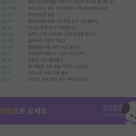
SSH 박사과정을 그만두고 지방대 박사로 옮기면 교수의 꿈은 끝일까요?
274
카이스트는 모든 연구실마다 서버 제공해주나요?
1388
학부신입생 질문
72
알츠하이머 관련 고등학생 탐구 포트폴리오
50
연구실 학생 하나 자퇴했는데
16
입학도 안한 신입생이 원래 관심을 받나요
43
물박사의 기준이 뭐임?
29
랩홈피에 다들 본인 사진 올리냐
40
신생랩가지말라는 이유가 있었구나
5
장학금 모은 랩비통장
12
AI 학회들 거품 슬슬 지적이 나오네요
13
카이스트 서류 전형 배수
5
DGIST 가는 방법 추천 부탁드립니다.
5