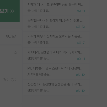
서당개 개 ㅅㄲ도 3년이면 풍월 읊는데 박사 5년 이상 대리고 있으면서 물된건 교수 탓 맞는ㄱ게 거기가 서당이 아니란 소리임
물박사의 기준이 뭐임?
11
능력없는박사 란 말이지 뭐. 능력이 뭐고 능력이 있다는게 뭔지는 사람마다 기준이 다르니까 얘기해봐야 서로 자기 기준만 얘기해서 논쟁이 끝이 안나고. 주위에서 능력있고 야심있는 신입생이 교수가 유의미한 피드백을 아예 안주면서 제대로된 과제에 참여해볼 기회도 제공하지 않고 잡일 뺑뺑이만 돌려서 맨날 단순작업만 하면서 밤새다가 눈빛이 점점 죽어가는걸 본 사람은 물박사는 교수탓이라고 하고, 교수는 이것저것 알려도 주고 기회도 주고 사수 동기 붙여주면서 어떻게든 끌고가려고 하는데 본인이 매일 뺀질거리면서 출근 하는둥마는둥 하다가 기껏 와서도 폰이나 쳐다보다가 실험 망치고 저녁약속있어서 먼저 가볼게요~ 하는걸 본 사람은 물박사는 본인탓이라고 함.
물박사의 기준이 뭐임?
12
교수가 아무리 방치해도 물박사는 지능문제고 본인 의지 문제임. 만물 교수탓 하는 애들이 이상한거임.
댓글쓰기
물박사의 기준이 뭐임?
7
가지마라. 신생랩이고 내가 석사 3학기차인데 최고참인데 나도 아무것도 모르는데 교수가 후배들 왜 논문 교육 안시키냐. 논문 왜 안 써오냐 닦달한다
신생랩가지말라는 이유가 있었구나
11
ML 대부분이 골드 스탠다드 하나 상정해놓고 (벤치마크 데이터셋이 여러 개면 여러 개 상정) 그거 얼마나 잘 맞추나 싸움임 가끔 번뜩이는 설계 철학을 보여주는 논문들도 있지만 대부분 그거 성적 얼마나 더 올리느라에 혈안이 되어 있는 측면이 잇음
AI 학회들 거품 슬슬 지적이 나오네요
10
0
0
0
신생랩 1기 출신인데 신생랩은 줠라 무거운 바벨 같은거임. 들면 대박인데 못들면 깔려 죽음. 아무도 알려주지 않는 환경에서 자생해야하지만, 일단 살아남았다면 그 어떤 사람보다 악착같고 생존력 높은 사람으로 거듭날 수 있음
신생랩가지말라는 이유가 있었구나
10